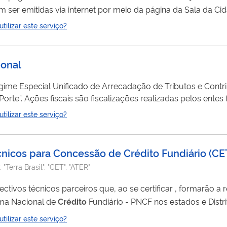
m uma unidade do Incra e unidades da Sala da Cidadania in
ilizar este serviço?
municípios. Consulte a relação de unidades físicas . As modalidades têm desconto (rebate) de 8
ional
ime Especial Unificado de Arrecadação de Tributos e Contr
rativos (união,
ificar se o contribuinte (pessoa física ou jurídica) apurou e 
ilizar este serviço?
(impostos, taxas e contribuições). Utilize este serviço para consultar ações fiscais em relação a sua...
cnicos para Concessão de Crédito Fundiário
(
CE
:
"Terra Brasil", "CET", "ATER"
ficar , formarão a rede de apoio
ama Nacional de
Crédito
Fundiário - PNCF nos estados e Distrito Fe
erão executar ações de serviços técnicos como: capacitação; apuração
ilizar este serviço?
cultores candidatos;...