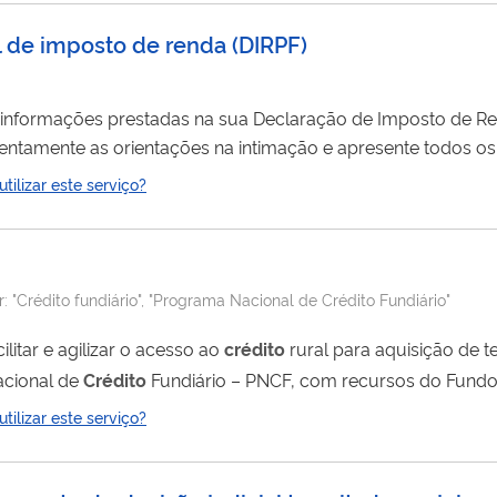
l de imposto de renda
(
DIRPF
)
nformações prestadas na sua Declaração de Imposto de R
ilizar este serviço?
ora. Com as pendências resolvidas, sua declaração sairá d
r:
"Crédito fundiário", "Programa Nacional de Crédito Fundiário"
ilitar e agilizar o acesso ao
crédito
rural para aquisição de te
acional de
Crédito
Fundiário – PNCF, com recursos do Fundo
ilizar este serviço?
anciamento, dos valores referenciais de terra, além dos limite