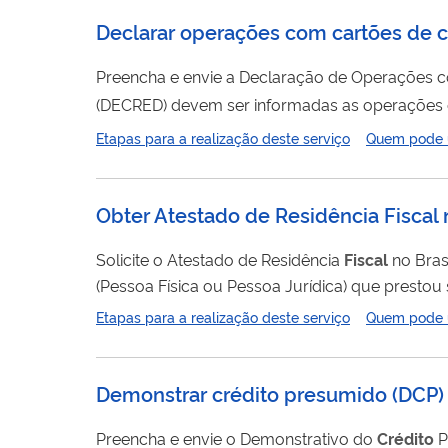
Declarar operações com cartões de c
Preencha e envie a Declaração de Operações 
(DECRED) devem ser informadas as operações
montantes globais mensalmente movimentados. Prazo de entrega A DECRED deverá ser enviada semestralmente à Receita Federal até as 23h59m
Etapas para a realização deste serviço
Quem pode ut
(vinte e três horas, cinquenta e nove minutos e 
Obter Atestado de Residência Fiscal 
Solicite o Atestado de Residência
Fiscal
no Bras
(Pessoa Física ou Pessoa Jurídica) que prestou s
formulário, depois de emitido pela Receita Fed
Etapas para a realização deste serviço
Quem pode ut
serviços no exterior.
Demonstrar crédito presumido
(
DCP
)
Preencha e envie o Demonstrativo do
Crédito