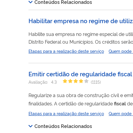
Conteúdos Relacionados
Habilitar empresa no regime de utili
Habilite sua empresa no regime especial de uti
Distrito Federal ou Municípios. Os créditos serão usados para investimento na implantação ou expansão de empreendimento
econômico. O
crédito
fiscal
corresponderá ao p
Etapas para a realização deste serviço
Quem pode ut
sobre a Renda das Pessoas Jurídicas (IRPJ).
Emitir certidão de regularidade fiscal
Avaliação:
4.3
(
1115
)
Regularize a sua obra de construção civil e emi
finalidades. A certidão de regularidade
fiscal
de 
obra inscrita no Cadastro Nacional de Obras (CN
Etapas para a realização deste serviço
Quem pode ut
(Sero). A certidão ficará disponível...
Conteúdos Relacionados