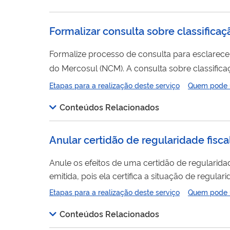
Formalizar consulta sobre classificaç
Formalize processo de consulta para esclarece
do Mercosul (NCM). A consulta sobre classif
dúvidas sobre a correta classificação
fiscal
das
Etapas para a realização deste serviço
Quem pode ut
Tarifa Externa Comum (TEC) quanto na Tabela de
Conteúdos Relacionados
Anular certidão de regularidade fisca
Anule os efeitos de uma certidão de regularid
emitida, pois ela certifica a situação de regul
efeitos, se as informações nela contidas não estiverem corretas. Após a anulação, para 
Etapas para a realização deste serviço
Quem pode ut
informações corretas, você precisará corrigir a
Conteúdos Relacionados