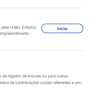
pela União, Estados,
Iniciar
tiva ao Imposto
o de registro de imóveis ou para outras
entos de contribuições sociais referentes a uma
do Serviço Eletrônico Para Aferição de Obras