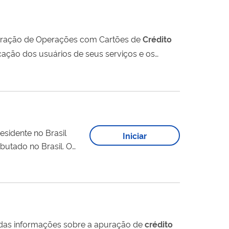
ceita Federal. Na Declaração de Operações com Cartões de
Crédito
cação dos usuários de seus serviços e os
residente no Brasil
Iniciar
utado no Brasil. O
te pagadora dos
DCP devem ser prestadas informações sobre a apuração de
crédito