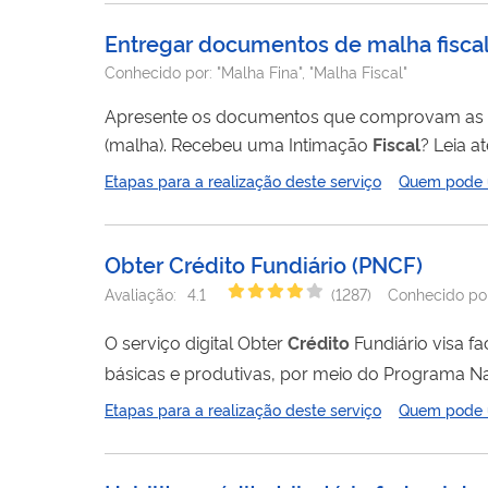
Entregar documentos de malha fisca
Conhecido por:
"Malha Fina", "Malha Fiscal"
Apresente os documentos que comprovam as i
(malha). Recebeu uma Intimação
Fiscal
? Leia atentamente as orientações na intimação e apresente todos os documentos
solicitados. Não recebeu intimação? Se você ainda não recebeu uma intimação, consulte quais são as pendências e corrija as
Etapas para a realização deste serviço
Quem pode ut
informações enviando uma declaração retificad
declaração...
Obter Crédito Fundiário
(
PNCF
)
Avaliação:
4.1
(
1287
)
Conhecido po
O serviço digital Obter
Crédito
Fundiário visa fac
básicas e produtivas, por meio do Programa N
Governo Federal. O serviço envolve o registro dos dados das famílias interessadas em comprar o imóvel rural, da propriedade
Etapas para a realização deste serviço
Quem pode ut
rural, dos vendedores, do projeto técnico de fin