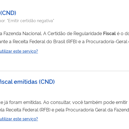
(
CND
)
por:
"Emitir certidão negativa"
perante a Fazenda Nacional. A Certidão de Regularidade
Fiscal
é o d
nte a Receita Federal do Brasil (RFB) e a Procuradoria-Gera
ilizar este serviço?
e à Dívida Ativa da União, inclusive contribuições previdenciárias. A certidão pode ser: Negativa: indica...
iscal emitidas
(
CND
)
ue já foram emitidas. Ao consultar, você também pode emitir
da Nacional, referente a todos os tributos federais e Divida
ilizar este serviço?
que estes órgãos administram. As certidões são relativas a um único sujeito. Elas podem ser de: Pessoa...