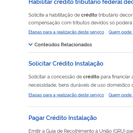
Habilitar crédito tributário federal d
Solicite a habilitação de
crédito
tributário decor
compensação com tributos devidos só poderá ser r
serão habilitados créditos após o transito em jul
Etapas para a realização deste serviço
Quem pode ut
Conteúdos Relacionados
Solicitar Crédito Instalação
Solicitar a concessão de
crédito
para financiar 
são nove: Apoio Inicial; Fomento; Fomento Mulher; 
Etapas para a realização deste serviço
Quem pode ut
sobre o
crédito
.
Pagar Crédito Instalação
Emitir a Guia de Recolhimento à União (GRU) 