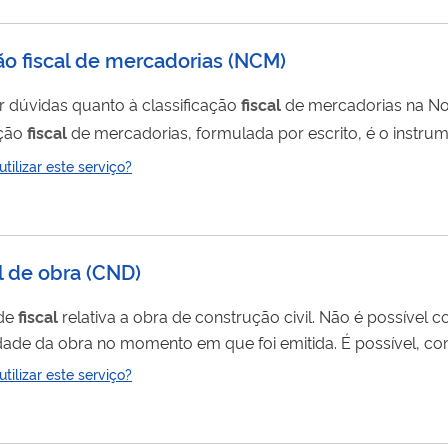
ão fiscal de mercadorias
(
NCM
)
r dúvidas quanto à classificação
fiscal
de mercadorias na 
icação
fiscal
de mercadorias, formulada por escrito, é o instrum
 mercadorias na Nomenclatura Comum do Mercosul (NCM) c
ilizar este serviço?
 Incidência do Imposto sobre Produtos Industrializados (TIPI
l de obra
(
CND
)
ade
fiscal
relativa a obra de construção civil. Não é possível corrigir uma certidão
aridade da obra no momento em que foi emitida. É possível, co
emitir uma nova certidão com as
ilizar este serviço?
s informações do cadastro (CNO) e corrigir as informações da.