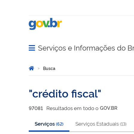
Serviços e Informações do Br
Abrir menu principal de navegação
Você está aqui:
Página Inicial
Busca
Busca
crédito fiscal
Resultado
s
em
todo o
GOV.BR
97081
Serviços
Serviços Estaduais
(
62
)
(
13
)