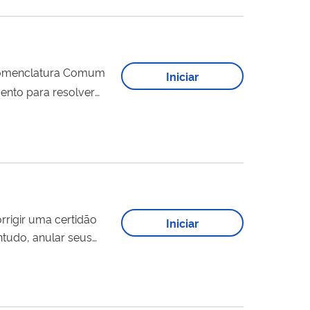
Nomenclatura Comum
Iniciar
ento para resolver
onstante tanto na
).
Iniciar
ntudo, anular seus
..