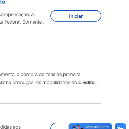
do
 compensação. A
Iniciar
al. Somente
o). Após a
PER/DCOMP. A declaração de compensação poderá...
tamento, a compra de itens de primeira
necessidade, bens duráveis de uso doméstico ou equipamentos, para que o assentado inicie ou possa investir na produção. As modalidades do
Crédito
e Reforma Habitacional. Informações
didas aos
Iniciar