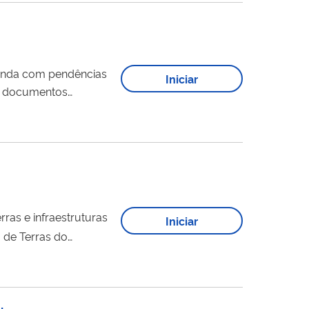
enda com pendências
Iniciar
a malha assim que a
rras e infraestruturas
Iniciar
 de Terras do
s de...