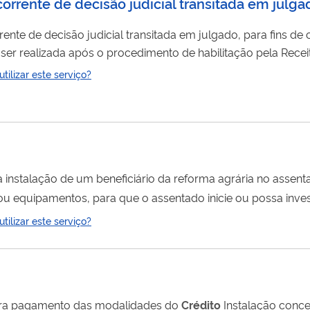
ecorrente de decisão judicial transitada em julga
rente de decisão judicial transitada em julgado, para fins de
ealizada após o procedimento de habilitação pela Receita Feder
gado da decisão judicial (quando não cabe mais recurso da decisã
ilizar este serviço?
habilitação, a declaração de compensação deve ser feita por meio de 
a instalação de um beneficiário da reforma agrária no assen
Semiárido; Florestal; Recuperação Ambiental; Cacau; Habitacional 
ilizar este serviço?
para pagamento das modalidades do
Crédito
Instalação conce