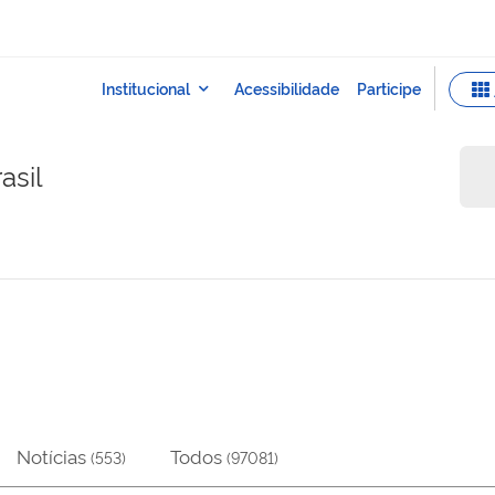
asil
Notícias
Todos
(
553
)
(
97081
)