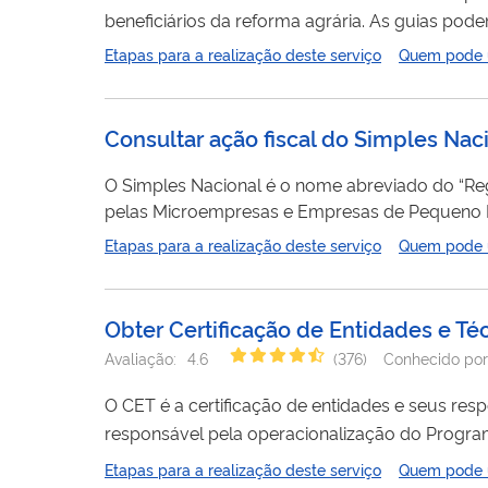
beneficiários da reforma agrária. As guias podem ser emitidas via internet por meio da página da Sala da Cidadania do Incra na
opção Liquide sua Dívida ou presencialmente e
Etapas para a realização deste serviço
Quem pode ut
Consultar ação fiscal do Simples Nac
O Simples Nacional é o nome abreviado do “Reg
pelas Microempresas e Empresas de Pequeno Porte”. Ações fiscais são fiscalizações realizadas pelos entes fede
estados, Distrito Federal e municípios) para ver
Etapas para a realização deste serviço
Quem pode ut
tributos 
Obter Certificação de Entidades e Té
Avaliação:
4.6
(
376
)
Conhecido por
O CET é a certificação de entidades e seus respectivos técnicos parceiros que, ao se certi
responsável pela operacionalização do Progr
certificação, a entidade e seus técnicos vinculados, pod
Etapas para a realização deste serviço
Quem pode ut
de aptidão social dos trabalhadores rurais e agri