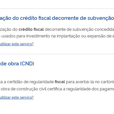
zação do crédito fiscal decorrente de subvenção
lização do
crédito
fiscal
decorrente de subvenção concedida 
roduto das receitas de subvenção e da alíquota de 25% rela
ilizar este serviço?
 de obra
(
CND
)
ta a certidão de regularidade
fiscal
para averbá-la no cartóri
obra de construção civil certifica a regularidade dos pagam
O) e submetida a aferição (verificação e cálculo) por meio 
ilizar este serviço?