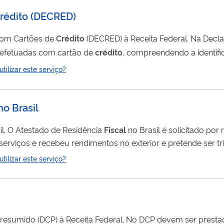
rédito
(
DECRED
)
com Cartões de
Crédito
(DECRED) à Re
 efetuadas com cartão de
crédito
, compreendendo a identifi
in59s
ilizar este serviço?
cinquenta e nove...
no Brasil
il. O Atestado de Residência
Fiscal
no Brasil é solicitado por 
erviços e recebeu rendimentos no exterior e pretende ser trib
eral, deverá ser encaminhado pela pessoa interessada, à fon
ilizar este serviço?
Presumido (DCP) à Receita Federal. No 