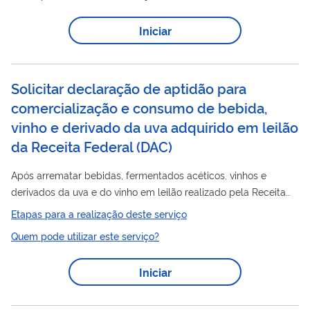
capacidade técnica para a realização do efetivo
monitoramento da qualidade da água produzida e distribuída,
Iniciar
seguindo as exigências da portaria de potabilidade da água
consumo
para
humano vigente, bem como de efluentes, que
serão descartados nos corpos hídricos, de acordo...
Solicitar declaração de aptidão para
comercialização e consumo de bebida,
vinho e derivado da uva adquirido em leilão
da Receita Federal
(
DAC
)
Após arrematar bebidas, fermentados acéticos, vinhos e
derivados da uva e do vinho em leilão realizado pela Receita
Federal do Brasil (RFB), faz-se necessário, para retirada da
Etapas para a realização deste serviço
mercadoria arrematada, a obtenção da declaração de aptidão
Quem pode utilizar este serviço?
consumo
para comercialização e
do produto, que será
emitida pelo Ministério da Agricultura e Pecuária (MAPA),
Iniciar
mediante realização de análise do produto em laboratório da
rede credenciada ao MAPA e verificação de seu atendimento