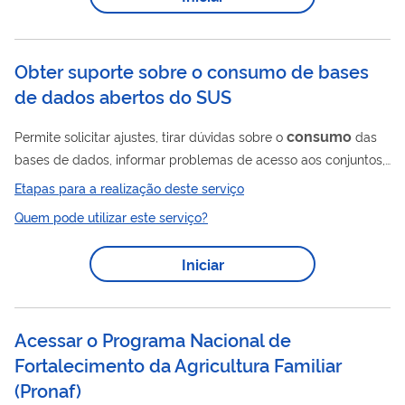
doenças e outros agravos de veiculação hídrica. As unidades
de projeto de sistemas de abastecimento de água que podem
receber apoio financeiro para a execução de...
Obter suporte sobre o consumo de bases
de dados abertos do SUS
consumo
Permite solicitar ajustes, tirar dúvidas sobre o
das
bases de dados, informar problemas de acesso aos conjuntos,
divulgar o reuso das bases de dados, solicitar inclusão de
Etapas para a realização deste serviço
novos conjuntos de dados da saúde, entre outros aspectos
Quem pode utilizar este serviço?
sobre o uso das bases de dados do SUS em formato aberto
diretamente com o Ministério da Saúde.
Iniciar
Acessar o Programa Nacional de
Fortalecimento da Agricultura Familiar
(
Pronaf
)