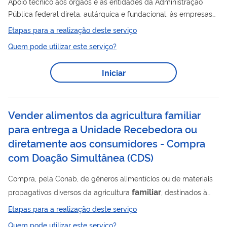
Apoio técnico aos órgãos e às entidades da Administração
Pública federal direta, autárquica e fundacional, às empresas
públicas e às sociedades de economia mista para, em
Etapas para a realização deste serviço
consonância com o Decreto 11.802, de 28/11/2023, e com o
Quem pode utilizar este serviço?
Art. 8º da Lei 14.628, de 20/07/2023, efetuarem a aquisição de
gêneros alimentícios produzidos por agricultores familiares e
Iniciar
suas organizações, empreendedores familiares rurais e demais
beneficiários da Lei 11.326/2006. A extensão do apoio técnico
ficará a critério...
Vender alimentos da agricultura familiar
para entrega a Unidade Recebedora ou
diretamente aos consumidores - Compra
com Doação Simultânea
(
CDS
)
Compra, pela Conab, de gêneros alimentícios ou de materiais
familiar
propagativos diversos da agricultura
, destinados à
doação simultânea às unidades recebedoras (instituições da
Etapas para a realização deste serviço
rede socioassistencial, equipamentos públicos e sociais de
Quem pode utilizar este serviço?