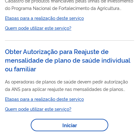
Cadastro de produtos financiáveis pelas linhas de investimento
do Programa Nacional de Fortalecimento da Agricultura
Familiar
– Pronaf para obtenção do código "Mais Alimentos”
Etapas para a realização deste serviço
para os itens previstos no Manual de Crédito Rural - MCR.
Quem pode utilizar este serviço?
Atualmente, o cadastro é exigido apenas para os seguintes
itens: - Tratores; - Colheitadeiras; - Autoproledidos de
pulverização e adubação; - Caminhões. O cadastro deve ser
Obter Autorização para Reajuste de
feito pelas empresas fabricantes dos itens acima que
mensalidade de plano de saúde individual
desejam...
ou familiar
As operadoras de planos de saúde devem pedir autorização
da ANS para aplicar reajuste nas mensalidades de planos
individuais ou familiares de assistência médico-hospitalar. O
Etapas para a realização deste serviço
processo é feito pelo Sistema de Gestão Eletrônica de
Quem pode utilizar este serviço?
Autorização de Reajuste – GEAR.
Iniciar