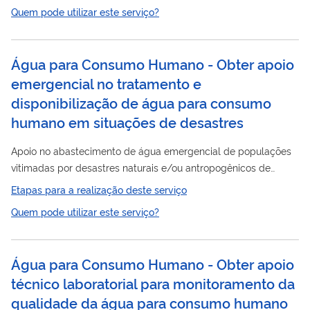
(associações e cooperativas) com inscrição no Cadastro
Quem pode utilizar este serviço?
Familiar
Nacional da Agricultura
- CAF, bem como Empresas
Familiar
parceiras da Agricultura
podem solicitar, de forma
Familiar
gratuita, o Selo Nacional da Agricultura
: Atualmente,
Água para Consumo Humano - Obter apoio
o SENAF se encontra disponível com as seguintes
emergencial no tratamento e
modalidades: SENAF Mulheres Rurais;...
disponibilização de água para consumo
humano em situações de desastres
Apoio no abastecimento de água emergencial de populações
vitimadas por desastres naturais e/ou antropogênicos de
localidades em situações de risco à saúde, por meio de
Etapas para a realização deste serviço
Unidade Móvel de Tratamento de Água de Baixa Turbidez
Quem pode utilizar este serviço?
(UMTA) da Funasa, cujo Sistema de Abastecimento de Água
(SAA) local esteja comprometido ou ineficaz, com vistas a
mitigar impactos negativos relacionados a saúde em áreas
Água para Consumo Humano - Obter apoio
urbanas e rurais. Nestas situações a Funasa atua, de maneira
técnico laboratorial para monitoramento da
complementar às ações da Defesa Civil e...
qualidade da água para consumo humano