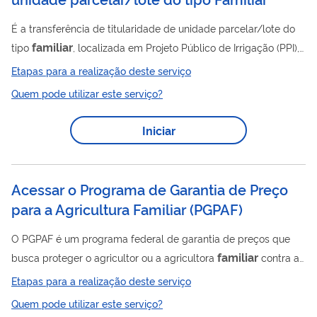
É a transferência de titularidade de unidade parcelar/lote do
familiar
tipo
, localizada em Projeto Público de Irrigação (PPI),
mediante autorização da Codevasf. Para fazer a transferência
Etapas para a realização deste serviço
familiar
de unidade parcelar/lote do tipo
em Projetos
Quem pode utilizar este serviço?
Públicos de Irrigação, o proprietário da unidade parcelar/lote
deverá, obrigatoriamente, obter autorização da Codevasf.
Iniciar
Acessar o Programa de Garantia de Preço
para a Agricultura Familiar
(
PGPAF
)
O PGPAF é um programa federal de garantia de preços que
familiar
busca proteger o agricultor ou a agricultora
contra a
queda nos preços de mercado abaixo do custo de produção.
Etapas para a realização deste serviço
Assim, tem o objetivo de assegurar a remuneração dos custos
Quem pode utilizar este serviço?
de produção aos agricultores familiares com financiamento no