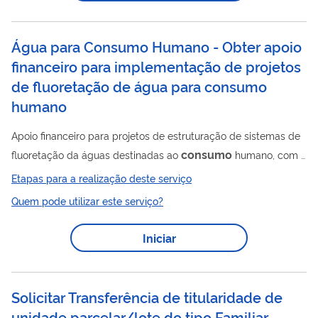
Água para Consumo Humano - Obter apoio
financeiro para implementação de projetos
de fluoretação de água para consumo
humano
Apoio financeiro para projetos de estruturação de sistemas de
consumo
fluoretação da águas destinadas ao
humano, com o
objetivo de adequar os sistemas e as soluções alternativas
Etapas para a realização deste serviço
coletivas de abastecimento aos teores de flúor permitidos,
Quem pode utilizar este serviço?
conforme o padrão de potabilidade estabelecido na legislação
vigente. A iniciativa visa à promoção da saúde pública e à
Iniciar
prevenção de doenças por meio do controle adequado da
concentração de flúor na água distribuída à população.
Foto: Controle de dosagem de...
Solicitar Transferência de titularidade de
unidade parcelar/lote do tipo Familiar