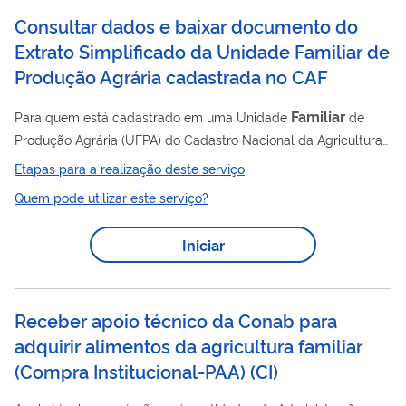
ao padrão de identidade e qualidade...
Consultar dados e baixar documento do
Extrato Simplificado da Unidade Familiar de
Produção Agrária cadastrada no CAF
Familiar
Para quem está cadastrado em uma Unidade
de
Produção Agrária (UFPA) do Cadastro Nacional da Agricultura
Familiar
(CAF), a plataforma Meu Imóvel Rural oferece acesso
Etapas para a realização deste serviço
rápido e simplificado às informações cadastrais e ao Extrato
Quem pode utilizar este serviço?
Familiar
Simplificado da Unidade
de Produção Agrária,
documento oficial do CAF. Para acessá-lo, basta entrar na
Iniciar
plataforma Meu Imóvel Rural com a conta GOV.BR , clicar na
Familiar
opção "Agricultura
" e baixar o documento em PDF.
O...
Receber apoio técnico da Conab para
adquirir alimentos da agricultura familiar
(Compra Institucional-PAA)
(
CI
)