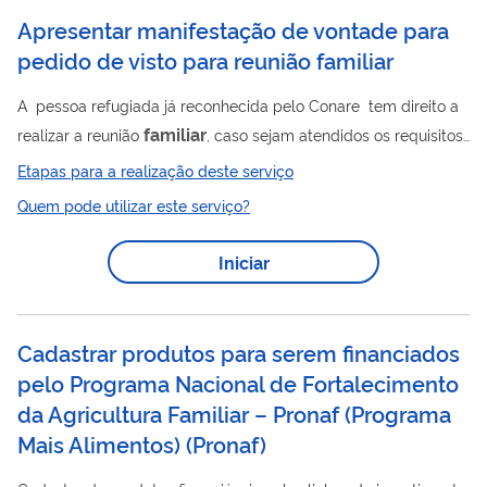
Apresentar manifestação de vontade para
pedido de visto para reunião familiar
A pessoa refugiada já reconhecida pelo Conare tem direito a
familiar
realizar a reunião
, caso sejam atendidos os requisitos
previstos na legislação. Os familiares que poderão solicitar
Etapas para a realização deste serviço
familiar
visto temporário para fins de reunião
são: I - Cônjuge
Quem pode utilizar este serviço?
ou companheiro(a); II - Ascendentes ou descendentes (pai,
mãe, avô, avó, bisavó, bisavô, tataravô, tataravó); III- Integrantes
Iniciar
familiar
do grupo
em linha colateral até o quarto grau, que
dependam economicamente do refugiado (irmão, irmã,...
Cadastrar produtos para serem financiados
pelo Programa Nacional de Fortalecimento
da Agricultura Familiar – Pronaf (Programa
Mais Alimentos)
(
Pronaf
)