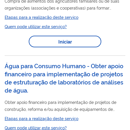
Compra de alimentos dos agricultores familiares ou de suas
organizações (associações e cooperativas) para formar
estoques reguladores ou estratégicos, sustentar preços,
Etapas para a realização deste serviço
permitir intervenção em situações de emergência ou estado de
Quem pode utilizar este serviço?
calamidade pública e atender demandas específicas de
segurança alimentar e nutricional.
Iniciar
Água para Consumo Humano - Obter apoio
financeiro para implementação de projetos
de estruturação de laboratórios de análises
de água.
Obter apoio financeiro para implementação de projetos de
construção, reforma e/ou aquisição de equipamentos de
consumo
laboratórios públicos de qualidade da água para
Etapas para a realização deste serviço
humano e efluentes. O serviço busca dotar os municípios de
Quem pode utilizar este serviço?