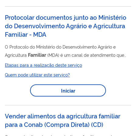
âmbito do Pronaf, por ocasião da amortização ou da liquidação
de suas operações de crédito junto aos agentes financeiros. A
Protocolar documentos junto ao Ministério
garantia consiste na concessão de bônus de desconto
do Desenvolvimento Agrário e Agricultura
representativo do...
Familiar - MDA
O Protocolo do Ministério do Desenvolvimento Agrário e
Familiar
Agricultura
(MDA) é um canal de atendimento que
possibilita o envio de solicitações, requerimentos, pedidos e
Etapas para a realização deste serviço
documentos em geral de forma eletrônica, sem a necessidade
Quem pode utilizar este serviço?
de deslocamento presencial ao setor de Protocolo ou o envio
de correspondência postal.
Iniciar
Vender alimentos da agricultura familiar
para a Conab (Compra Direta)
(
CD
)