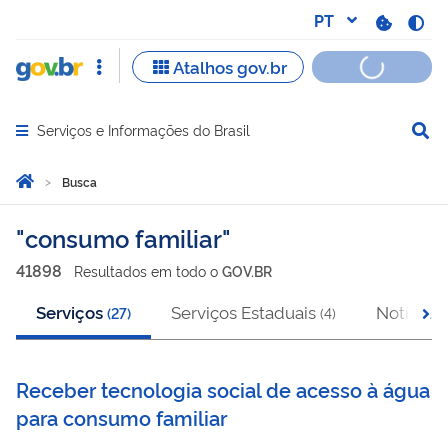
Serviços e Informações do Brasil
Abrir menu principal de navegação
Você está aqui:
Página Inicial
Busca
Busca
consumo familiar
41898
Resultado
s
em
todo o
GOV.BR
Serviços
Serviços Estaduais
Notícias
(
27
)
(
4
)
(
Receber tecnologia social de acesso à água
para consumo familiar