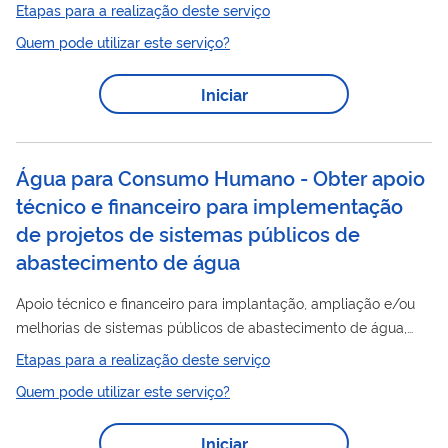
O PSA é um instrumento de avaliação de risco de toda a
Etapas para a realização deste serviço
cadeia de abastecimento de água, com abordagem
Quem pode utilizar este serviço?
preventiva, visando garantir a segurança da água para
consumo
humano. O plano abrange a minimização da
Iniciar
contaminação no manancial, a eliminação ou remoção de
contaminantes por meio do tratamento da água e a prevenção
da contaminação ou recontaminação no sistema de
Água para Consumo Humano - Obter apoio
distribuição....
técnico e financeiro para implementação
de projetos de sistemas públicos de
abastecimento de água
Apoio técnico e financeiro para implantação, ampliação e/ou
melhorias de sistemas públicos de abastecimento de água,
proporcionando soluções adequadas de abastecimento de
Etapas para a realização deste serviço
consumo
água potável para
humano, de forma a contribuir
Quem pode utilizar este serviço?
para alcançar a universalização de acesso aos serviços,
visando à e assegurar para a prevenção e o controle de
Iniciar