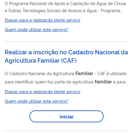
O Programa Nacional de Apoio à Captação de Água de Chuva
e Outras Tecnologias Sociais de Acesso à Água - Programa
Cisternas tem como finalidade promover o acesso à água para
Etapas para a realização deste serviço
consumo
o
humano e animal e para a produção de
Quem pode utilizar este serviço?
alimentos, por meio de implementação de tecnologias sociais,
destinado às famílias rurais de baixa renda atingidas pela seca
ou falta regular de água.
Realizar a inscrição no Cadastro Nacional da
Agricultura Familiar
(
CAF
)
Familiar
O Cadastro Nacional da Agricultura
- CAF é utilizado
familiar
para identificar quem faz parte da agricultura
e para
ajudar o governo a planejar e aplicar políticas públicas
Etapas para a realização deste serviço
voltadas para esse público. Com o CAF, é possível registrar: A
Quem pode utilizar este serviço?
Familiar
Unidade
de Produção Agrária - UFPA, Os
Empreendimentos Familiares Rurais, E as cooperativas e
Iniciar
familiar
associações da agricultura
. Fazer a inscrição no CAF
é o primeiro passo para ter acesso a vários...