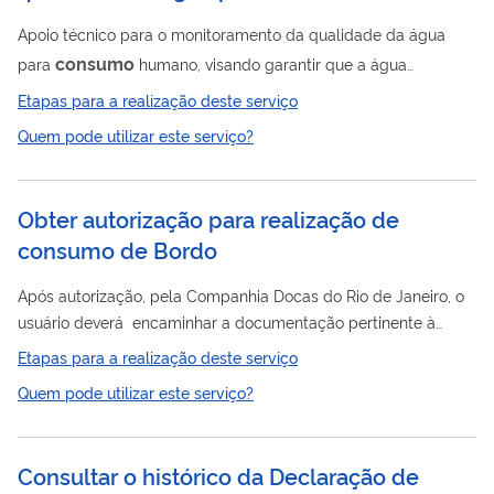
Apoio técnico para o monitoramento da qualidade da água
consumo
para
humano, visando garantir que a água
produzida e distribuída atenda aos padrões estabelecidos na
Etapas para a realização deste serviço
Portaria de Potabilidade vigente. A ação inclui a realização de
Quem pode utilizar este serviço?
coleta e análise de amostras de água, oferecendo suporte
tanto às ações de vigilância quanto às de controle da
consumo
qualidade da água para
humano. Foto: Laboratório
Obter autorização para realização de
de Controle da Qualidade da Água da Funasa no estado no
consumo de Bordo
Maranhão (MA). Crédito: Arquivo/Funasa.
Após autorização, pela Companhia Docas do Rio de Janeiro, o
usuário deverá encaminhar a documentação pertinente à
ANVISA, para que a Agência Nacional de Vigilância Sanitária
Etapas para a realização deste serviço
possa fazer, após os seus tramites, a autorização para o
Quem pode utilizar este serviço?
embarque da mercadoria.
Consultar o histórico da Declaração de