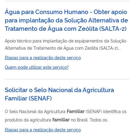
Água para Consumo Humano - Obter apoio
para implantação da Solução Alternativa de
Tratamento de Água com Zeólita
(
SALTA-z
)
Apoio técnico para implantação de equipamentos da Solução
Alternativa de Tratamento de Água com Zeólita (SALTA-z),
incluindo a doação desta tecnologia social, bem como a
Etapas para a realização deste serviço
capacitação de técnicos municipais e operadores locais. A
Quem pode utilizar este serviço?
consumo
iniciativa visa promover a qualidade da água para
humano, garantindo o atendimento aos padrões de
potabilidade estabelecidos pela legislação vigente, além de
Solicitar o Selo Nacional da Agricultura
estimular o desenvolvimento de ambientes saudáveis e
Familiar
(
SENAF
)
fortalecer o protagonismo das comunidades...
Familiar
O Selo Nacional da Agricultura
(SENAF) identifica os
familiar
produtos da agricultura
no Brasil. Todos os
Agricultores Familiares e suas formas de organização
Etapas para a realização deste serviço