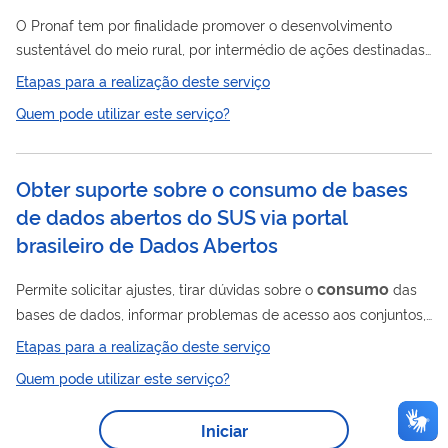
O Pronaf tem por finalidade promover o desenvolvimento
sustentável do meio rural, por intermédio de ações destinadas
a implementar o aumento da capacidade produtiva, a geração
Etapas para a realização deste serviço
de empregos e a elevação da renda, visando a melhoria da
Quem pode utilizar este serviço?
qualidade de vida e o exercício da cidadania dos agricultores
familiares. O Programa apoia as atividades agrícolas e não
agrícolas desenvolvidas por agricultores familiares no
Obter suporte sobre o consumo de bases
estabelecimento ou aglomerado rural urbano próximo e
de dados abertos do SUS via portal
disponibiliza linhas de crédito...
brasileiro de Dados Abertos
consumo
Permite solicitar ajustes, tirar dúvidas sobre o
das
bases de dados, informar problemas de acesso aos conjuntos,
divulgar o reuso das bases de dados, solicitar inclusão de
Etapas para a realização deste serviço
novos conjuntos de dados da saúde, entre outros aspectos
Quem pode utilizar este serviço?
sobre o uso das bases de dados do SUS em formato aberto,
por meio do Portal Brasileiro de Dados Abertos (CGU).
Iniciar