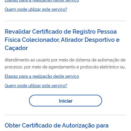
no desenvolvimento sociocultural, minimizar a exclusão social,
Quem pode utilizar este serviço?
contribuir para a compreensão das diferenças socioculturais,
ampliar o olhar crítico e estimular o sentimento de cidadania,
Livre
civilidade e doação. O acervo físico da Biblioteca
do
Revalidar Certificado de Registro Pessoa
Fórum Itaboraí (BLFI) é composto por assuntos relacionados à...
Física Colecionador, Atirador Desportivo e
Caçador
Atendimento ao usuário por meio de sistema de automação de
processo, por meio de agendamento e protocolo eletrônico ou
presencial, para protocolo do requerimento de Revalidação do
Etapas para a realização deste serviço
Certificado
de Registro (CR) para autorização das atividades
Quem pode utilizar este serviço?
de Colecionamento, Tiro Desportivo e Caça. Ao final, o usuário
recebe o CR para CAC revalidado (com novo prazo de
Iniciar
validade).
Obter Certificado de Autorização para