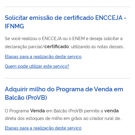
informações sobre a Pessoa, os Produtos e a Atividade
Certificado
autorizada. Caso o solicitante já tenha seu
de
Solicitar emissão de certificado ENCCEJA -
Registro Emitido de forma eletrônica pelo SisGCorp, Sistema
IFNMG
de Gestão Corporativo...
Se você realizou o ENCCEJA ou o ENEM e deseja solicitar a
certificado
declaração parcial/
, utilizando as notas desses
exames, procure uma Unidade do IFNMG e faça o
Etapas para a realização deste serviço
requerimento, conforme orientações a seguir:
Quem pode utilizar este serviço?
Adquirir milho do Programa de Venda em
Balcão
(
ProVB
)
Venda
venda
O Programa
em Balcão (ProVB) permite a
direta dos estoques de milho em grãos ao criador rural de
pequeno porte, que terá acesso aos estoques de milho em
Etapas para a realização deste serviço
grãos, sob gestão da Conab, por meio de vendas diretas, a