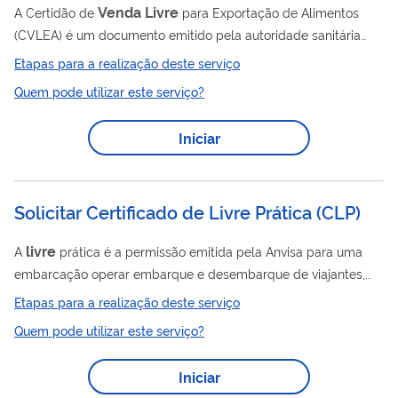
Venda
Livre
A Certidão de
para Exportação de Alimentos
(CVLEA) é um documento emitido pela autoridade sanitária
competente do Sistema Nacional de Vigilância Sanitária
Etapas para a realização deste serviço
(SNVS), requerido voluntariamente, para atender
Quem pode utilizar este serviço?
exclusivamente exigências sanitárias de países importadores
de alimentos fabricados em território brasileiro. Ela deve ser
Iniciar
solicitada, quando necessário, pela empresa exportadora do
Venda
Livre
alimento. A Certidão de
para Exportação de
Alimentos é emitida pela autoridade...
Solicitar Certificado de Livre Prática
(
CLP
)
livre
A
prática é a permissão emitida pela Anvisa para uma
embarcação operar embarque e desembarque de viajantes,
Certificado
Livre
cargas ou suprimentos. O
de
Prática (CLP)
Etapas para a realização deste serviço
é um documento de caráter intransferível, emitido mediante
Quem pode utilizar este serviço?
análise das condições operacionais e higiênico-sanitárias da
embarcação e do estado de saúde dos seus viajantes por
Iniciar
meio de análise documental ou inspeção a bordo. O CLP