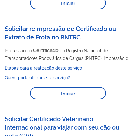
Iniciar
informações sobre a regularidade de uma empresa de
segurança privada perante a Polícia Federal. Clique aqui para
fazer sua consulta ...
Solicitar reimpressão de Certificado ou
Extrato de Frota no RNTRC
Certificado
Impressão do
do Registro Nacional de
Transportadores Rodoviários de Cargas (RNTRC). Impressão do
Extrato do Transportador, documento que apresenta os dados
Etapas para a realização deste serviço
cadastrais do transportador e os veículos vinculados à sua
Quem pode utilizar este serviço?
frota no RNTRC.
Iniciar
Solicitar Certificado Veterinário
Internacional para viajar com seu cão ou
gato (CVI)