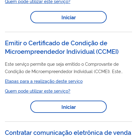
Quem pode utilizar este serviço?
para compor o monitoramento do uso de antimicrobianos em
animais, conforme previsto no Plano de Ação Nacional de
Iniciar
Prevenção e Controle da Resistência aos Antimicrobianos, no
âmbito da Agropecuária - PAN-BR-AGRO.
Emitir o Certificado de Condição de
Microempreendedor Individual
(
CCMEI
)
Este serviço permite que seja emitido o Comprovante de
Condição de Microempreendedor Individual (CCMEI). Este
documento certifica a condição atual do MEI. O CCMEI
Etapas para a realização deste serviço
comprova: - a inscrição do MEI no CNPJ e na Junta Comercial
Quem pode utilizar este serviço?
do Estado, além da dispensa de alvará e licença de
funcionamento. - a situação cadastral atual do MEI (ativo).
Iniciar
Contratar comunicação eletrônica de venda