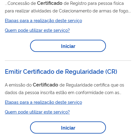
Certificado
...Concessão de
de Registro para pessoa física
para realizar atividades de Colecionamento de armas de fogo,
Tiro Desportivo e Caça.
Etapas para a realização deste serviço
Quem pode utilizar este serviço?
Iniciar
Emitir Certificado de Regularidade
(
CR
)
Certificado
A emissão do
de Regularidade certifica que os
dados da pessoa inscrita estão em conformidade com as
obrigações decorrentes do seu Cadastro e da prestação de
Etapas para a realização deste serviço
informações nos sistemas de controle do Ibama. Além disso: -
Quem pode utilizar este serviço?
No caso de usuários inscritos no CTF/APP, a emissão do
Certificado
de Regularidade dependerá de não haver
Iniciar
impeditivo do Cadastro Técnico Federal de Atividades