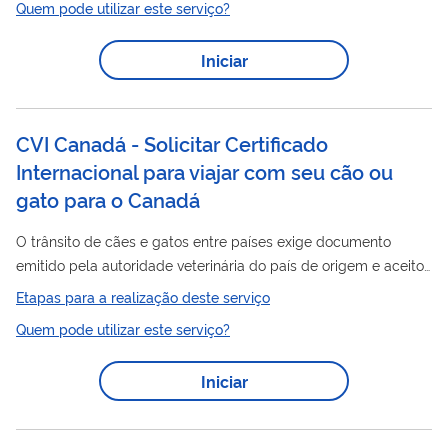
Quem pode utilizar este serviço?
preços compatíveis com os praticados nos mercados
atacadistas locais.
Iniciar
CVI Canadá - Solicitar Certificado
Internacional para viajar com seu cão ou
gato para o Canadá
O trânsito de cães e gatos entre países exige documento
emitido pela autoridade veterinária do país de origem e aceito
pelos países de destino que ateste as condições e o histórico
Etapas para a realização deste serviço
de saúde do animal de estimação, bem como o atendimento
Quem pode utilizar este serviço?
às exigências sanitárias do país de destino. Cada país tem
requisitos específicos para autorizar o ingresso de cães e gatos
Iniciar
no seu território. No Brasil, o documento utilizado para essa
Certificado
finalidade é o
Veterinário Internacional (CVI), que
é...