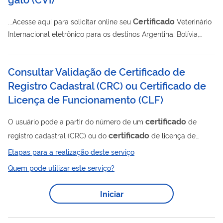
Certificado
...Acesse aqui para solicitar online seu
Veterinário
Internacional eletrônico para os destinos Argentina, Bolívia,
Canadá, Chile, Colômbia, EUA, Grã-Bretanha, Ilhas do Canal,
Ilha de Man, Irlanda do Norte, Japão, México, Noruega,
Consultar Validação de Certificado de
Paraguai, Suíça, União Europeia, Uruguai e Venezuela.
Registro Cadastral (CRC) ou Certificado de
Licença de Funcionamento (CLF)
certificado
O usuário pode a partir do número de um
de
certificado
registro cadastral (CRC) ou do
de licença de
funcionamento (CLF) consultar a sua autenticidade.
Etapas para a realização deste serviço
Quem pode utilizar este serviço?
Iniciar