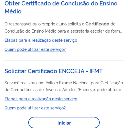
Obter Certificado de Conclusão do Ensino
o controle da espécie javali foi autorizado pelo Ibama em 2013,
Médio
de acordo com...
Certificado
O responsável ou o próprio aluno solicita o
de
Conclusão do Ensino Médio para a secretaria escolar de forma
presencial.
Etapas para a realização deste serviço
Quem pode utilizar este serviço?
Solicitar Certificado ENCCEJA - IFMT
Se você realizou com êxito o Exame Nacional para Certificação
de Competências de Jovens e Adultos (Encceja), pode obter o
certificado
seu
e a Declaração Parcial seguindo as
Etapas para a realização deste serviço
orientações abaixo.
Quem pode utilizar este serviço?
Iniciar