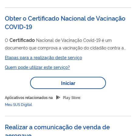
deve ser solicitado por embarcações que se destinam a um
porto de controle...
Obter o Certificado Nacional de Vacinação
COVID-19
Certificado
O
Nacional de Vacinação Covid-19 é um
documento que comprova a vacinação do cidadão contra a
Covid-19. O Ministério da Saúde disponibiliza, por meio do Meu
Etapas para a realização deste serviço
SUS Digital, a possibilidade do cidadão visualizar, salvar e
Quem pode utilizar este serviço?
certificado
imprimir o seu
. Após a conclusão do ciclo vacinal,
o registro da vacinação deverá ser inserido nos sistemas de
Iniciar
informação integrados à Rede Nacional de Dados em Saúde
(RNDS), Sistema de Informações do Programa Nacional de
Aplicativos relacionados na
Play Store:
Imunizações (SI-PNI), Sistema...
Meu SUS Digital
Realizar a comunicação de venda de
aeronave