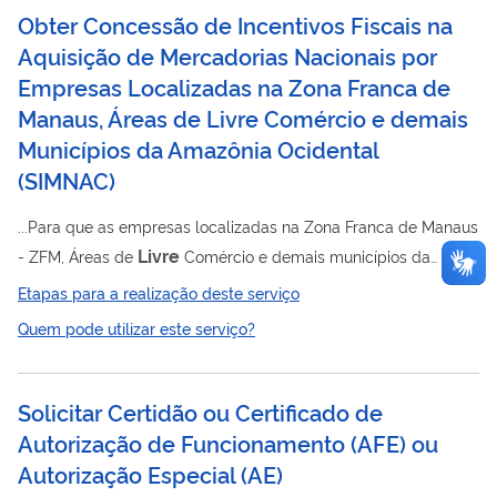
Obter Concessão de Incentivos Fiscais na
Aquisição de Mercadorias Nacionais por
Empresas Localizadas na Zona Franca de
Manaus, Áreas de Livre Comércio e demais
Municípios da Amazônia Ocidental
(
SIMNAC
)
...Para que as empresas localizadas na Zona Franca de Manaus
Livre
- ZFM, Áreas de
Comércio e demais municípios da
Amazônia Ocidental usufruam de incentivos fiscais na
Etapas para a realização deste serviço
aquisição de mercadorias nacionais deverão possuir cadastro
Quem pode utilizar este serviço?
habilitado junto a SUFRAMA e atender aos procedimentos
estabelecidos na Portaria SUFRAMA n° 834/19. Incentivos
fiscais administrados pela SUFRAMA: Suspensão/Isenção do
Solicitar Certidão ou Certificado de
IPI conforme os artigos 81 à 120 do Decreto 7.212/10 →
Autorização de Funcionamento (AFE) ou
Livre
Aplicado à ZFM, Áreas de
...
Autorização Especial (AE)