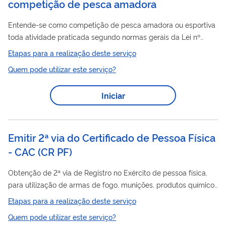
competição de pesca amadora
Entende-se como competição de pesca amadora ou esportiva
toda atividade praticada segundo normas gerais da Lei nº
9.615, de 24 de março de 1998 e regras de prática desportiva,
Etapas para a realização deste serviço
devidamente autorizada pela autoridade competente e demais
Quem pode utilizar este serviço?
normas pertinentes. Competições de pesca amadora somente
poderão ser organizadas por pessoas jurídicas, com CNPJ
Iniciar
válido. A pessoa jurídica que organize, promova ou realize
competição de pesca amadora no Brasil deverá estar
cadastrada no portal de serviços do...
Emitir 2ª via do Certificado de Pessoa Física
- CAC
(
CR PF
)
Obtenção de 2ª via de Registro no Exército de pessoa física,
para utilização de armas de fogo, munições, produtos químicos
e outros. Registro é o documento que contém as autorizações,
Etapas para a realização deste serviço
emitidas pelo Exército, para o exercício de atividades com
Quem pode utilizar este serviço?
produtos controlados. O Registro relaciona, entre outras,