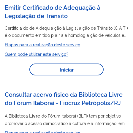
Emitir Certificado de Adequação à
Legislação de Trânsito
Certific a do de A dequ a ção à Legisl a ção de Trânsito (C A T )
é o documento emitido p a r a a homolog a ção de veículos e
equip a mentos veicul a res com concessão do código de m a
Etapas para a realização deste serviço
rc a /modelo/versão de veículos do Registro N a cion a l de
Quem pode utilizar este serviço?
Veículos A utomotores ( Ren a v a m ). A emissão do Certific a
do de A dequ a ção a Legisl a ção de Trânsito (C A T ), com o ...
Iniciar
Consultar acervo físico da Biblioteca Livre
do Fórum Itaboraí - Fiocruz Petrópolis/RJ
Livre
A Biblioteca
do Fórum Itaboraí (BLFI) tem por objetivo
promover o acesso democrático à cultura e à informação, em
um espaço de inclusão social, visando auxiliar na educação e
Etapas para a realização deste serviço