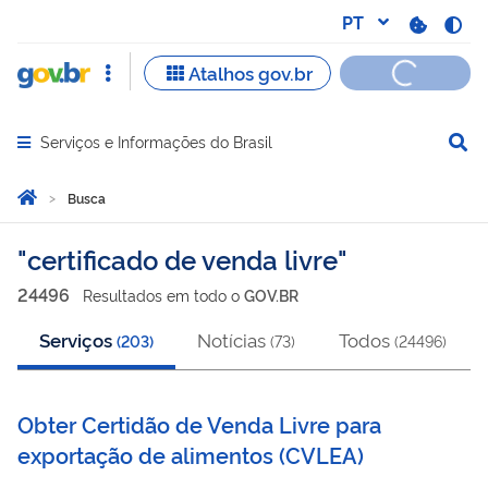
Serviços e Informações do Brasil
Abrir menu principal de navegação
Você está aqui:
Página Inicial
Busca
Busca
certificado de venda livre
24496
Resultado
s
em
todo o
GOV.BR
Serviços
Notícias
Todos
(
203
)
(
73
)
(
24496
)
Obter Certidão de Venda Livre para
exportação de alimentos
(
CVLEA
)