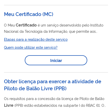
Potencialmente Poluidoras e Utilizadoras de Recursos
Ambientais, nos termos do Anexo II da Instrução...
Meu Certificado
(
MC
)
Certificado
O Meu
é um serviço desenvolvido pelo Instituto
Nacional da Tecnologia da Informação, que permite aos
usuários que consultem os certificados digitais em seu nome,
Etapas para a realização deste serviço
emitidos pelas Autoridades Certificadoras credenciadas à ICP-
Quem pode utilizar este serviço?
Brasil.
Iniciar
Obter licença para exercer a atividade de
Piloto de Balão Livre
(
PPB
)
Os requisitos para a concessão da licença de Piloto de Balão
Livre
(PPB) estão estabelecidos na subparte I do RBAC 61. O
Livre