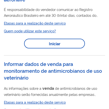
É responsabilidade do vendedor comunicar ao Registro
Aeronáutico Brasileiro em até 30 (trinta) dias, contados do
último reconhecimento de firma por autenticidade no Título de
Etapas para a realização deste serviço
Transferência de Propriedade, que a aeronave foi vendida. É
Quem pode utilizar este serviço?
Venda
importante ressaltar que a Comunicação De
pode
estar assinada somente pelo vendedor, mas deve estar em
Iniciar
conjunto com cópia do Título de Transferência de Propriedade
em que ambos assinam. Se não estiver acompanhada deste
venda
documento, a comunicação de
...
Informar dados de venda para
monitoramento de antimicrobianos de uso
veterinário
venda
As informações sobre a
de antimicrobianos de uso
veterinário serão fornecidas anualmente pelas empresas
detentoras dos registros desses produtos, através do
Etapas para a realização deste serviço
preenchimento de formulário digital disponibilizado pelo MAPA,