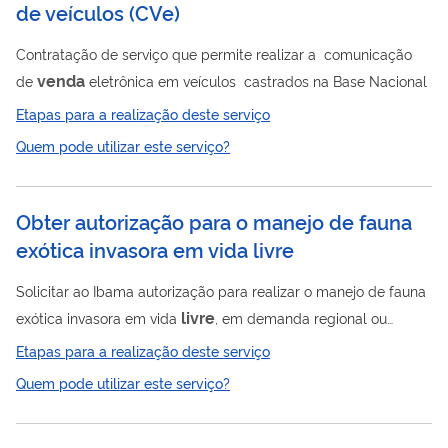
de veículos (CVe)
Contratação de serviço que permite realizar a comunicação
venda
de
eletrônica em veículos castrados na Base Nacional
Etapas para a realização deste serviço
Quem pode utilizar este serviço?
Obter autorização para o manejo de fauna
exótica invasora em vida livre
Solicitar ao Ibama autorização para realizar o manejo de fauna
livre
exótica invasora em vida
, em demanda regional ou
nacional. As espécies exóticas invasoras são consideradas uma
Etapas para a realização deste serviço
das maiores causas de perda da biodiversidade em escala
Quem pode utilizar este serviço?
global e representam um desafio para a conservação dos
recursos naturais. Em razão do aumento de sua distribuição
pelo território nacional e da crescente ameaça ao ecossistema,