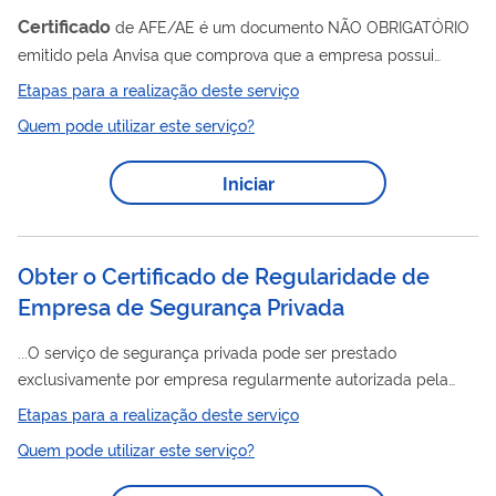
Certificado
de AFE/AE é um documento NÃO OBRIGATÓRIO
emitido pela Anvisa que comprova que a empresa possui
Autorização vigente, que pode ser solicitado após a concessão
Etapas para a realização deste serviço
da Autorização de Funcionamento (AFE) ou Autorização
Quem pode utilizar este serviço?
Certificado
Especial (AE). No
constam o número da
Autorização, as atividades, razão social e endereço. Se sua
Iniciar
empresa ainda não possui AFE ou AE ativa, será necessário
primeiro solicitar a concessão da autorização em: Rascunho >
Novo > Petição Inicial. Atenção:...
Obter o Certificado de Regularidade de
Empresa de Segurança Privada
...O serviço de segurança privada pode ser prestado
exclusivamente por empresa regularmente autorizada pela
Polícia Federal e em dia com suas obrigações. O contratante
Etapas para a realização deste serviço
pode ser responsabilizado caso contribua, de qualquer modo,
Quem pode utilizar este serviço?
para a prática de infrações penais possivelmente praticadas
pelo contratado irregular. Qualquer pessoa pode obter