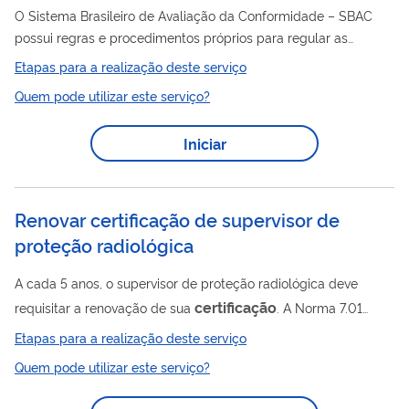
O Sistema Brasileiro de Avaliação da Conformidade – SBAC
possui regras e procedimentos próprios para regular as
certificação
atividades de acreditação,
e treinamento, e
Etapas para a realização deste serviço
certificação
estabelece duas modalidades de
: compulsória e
Quem pode utilizar este serviço?
certificação
voluntária. A
de produtos orgânicos é
compulsória e foi estabelecida pela Lei 10.831/2003 e
Iniciar
regulamentada pelo Decreto 6.323/2007. Para que um
produto seja rotulado e vendido no Brasil como “orgânico” é
obrigatório que a unidade de produção passe por um...
Renovar certificação de supervisor de
proteção radiológica
A cada 5 anos, o supervisor de proteção radiológica deve
certificação
requisitar a renovação de sua
. A Norma 7.01
Certificação
estabelece os conceitos e requisitos da “
da
Etapas para a realização deste serviço
Qualificação de Superiores de Proteção Radiológica”, inclusive
Quem pode utilizar este serviço?
a renovação. O supervisor deve submeter RCQ preenchido e
assinado, comprovante de pagamento da TLC (conforme a