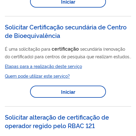
Iniciar
mercado.
Solicitar Certificação secundária de Centro
de Bioequivalência
certificação
É uma solicitação para
secundária (renovação
do certificado) para centros de pesquisa que realizam estudos
de bioequivalência, necessários para o registro de
Etapas para a realização deste serviço
certificação
medicamentos. A
secundária deve ser solicitada
Quem pode utilizar este serviço?
entre 270 e 180 dias antes do vencimento do atual certificado.
Iniciar
Solicitar alteração de certificação de
operador regido pelo RBAC 121