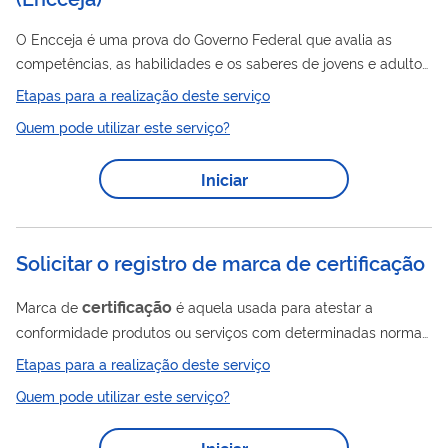
O Encceja é uma prova do Governo Federal que avalia as
competências, as habilidades e os saberes de jovens e adultos
que não concluíram o ensino fundamental ou o ensino médio
Etapas para a realização deste serviço
na idade adequada. Para quem parou de estudar, o Encceja
Quem pode utilizar este serviço?
serve para: obter o certificado de conclusão do ensino
fundamental; obter o certificado de conclusão do ensino
Iniciar
médio. É possível obter o certificado de uma só vez, caso
alcance a nota mínima nas quatro áreas do conhecimento
avaliadas e na...
Solicitar o registro de marca de certificação
certificação
Marca de
é aquela usada para atestar a
conformidade produtos ou serviços com determinadas normas,
padrões ou especificações técnicas, notadamente quanto à
Etapas para a realização deste serviço
qualidade, natureza, material utilizado e metodologia
Quem pode utilizar este serviço?
empregada. Seu objetivo é informar ao público que o produto
ou serviço distinguido pela marca está de acordo com normas
Iniciar