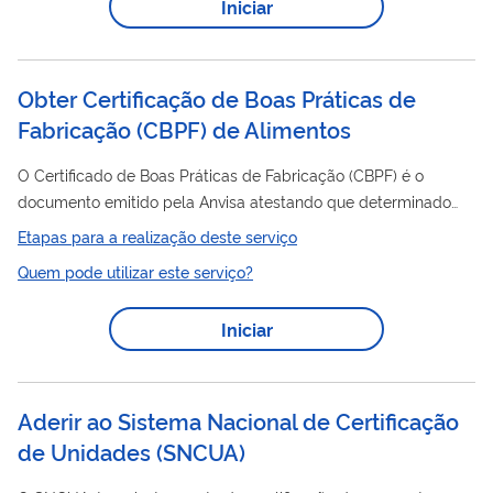
Iniciar
área de atuação) e comprovar que atuou como supervisor de
proteção radiológica na mesma área pretendida, em
instalações autorizadas pela CNEN, pelo...
Obter Certificação de Boas Práticas de
Fabricação (CBPF) de Alimentos
O Certificado de Boas Práticas de Fabricação (CBPF) é o
documento emitido pela Anvisa atestando que determinado
estabelecimento cumpre com as Boas Práticas de Fabricação.
Etapas para a realização deste serviço
O Certificado de Boas Práticas de Distribuição e/ou
Quem pode utilizar este serviço?
Armazenagem (CBPDA) é o documento emitido pela Anvisa
atestando que determinado estabelecimento cumpre com as
Iniciar
Boas Práticas de Distribuição e Armazenagem ou Boas Práticas
de Armazenagem dispostas na legislação em vigor. Nesse
serviço, a empresa previamente cadastrada na...
Aderir ao Sistema Nacional de Certificação
de Unidades
(
SNCUA
)