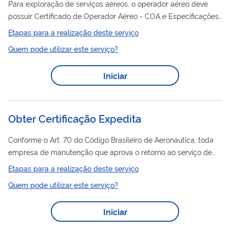
Para exploração de serviços aéreos, o operador aéreo deve
possuir Certificado de Operador Aéreo - COA e Especificações
Operativas – EO, emitidos com a conclusão do processo de
Etapas para a realização deste serviço
certificação
inicial junto à ANAC. COA é um documento que
Quem pode utilizar este serviço?
comprova que a empresa foi submetida ao processo de
certificação
da ANAC e tem autorização para realizar as
Iniciar
operações pretendidas. Quando a empresa modifica seu nome
e/ou endereço da sede, deve solicitar uma alteração do COA.
Qualquer alteração no COA implica em...
Obter Certificação Expedita
Conforme o Art. 70 do Código Brasileiro de Aeronáutica, toda
empresa de manutenção que aprova o retorno ao serviço de
partes e produtos aeronáuticos, a serem instalados em
Etapas para a realização deste serviço
aeronaves registradas no Brasil, deve possuir um Certificado de
Quem pode utilizar este serviço?
Organização de Manutenção. Essa necessidade de
Certificação
brasileira se estende às Oficinas no exterior, para
Iniciar
que possam prestar serviços às aeronaves registradas no
Brasil. No entanto, a ANAC pode, a pedido, efetuar a chamada