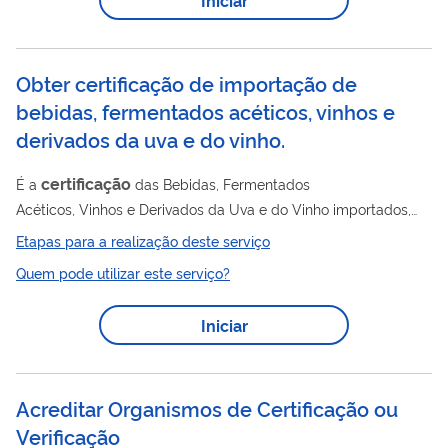
ou padrões técnicos específicos. É, portanto, diferente da
marca de produto ou serviço. ALERTA CONTRA FRAUDES: O
INPI NÃO ENVIA BOLETOS NEM FAZ COBRANÇAS....
Obter certificação de importação de
bebidas, fermentados acéticos, vinhos e
derivados da uva e do vinho.
certificação
É a
das Bebidas, Fermentados
Acéticos, Vinhos e Derivados da Uva e do Vinho importados,
seja por meio da emissão do Certificado de Inspeção de
Etapas para a realização deste serviço
certificação
Importação -CII ao final de todo o processo de
Quem pode utilizar este serviço?
ou por meio da emissão das autorizações de dispensa de
coleta de amostras quando o produto já possuir CII apto e
Iniciar
válido ou for classificado como de excepcional qualidade.
Acreditar Organismos de Certificação ou
Verificação