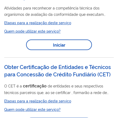
Atividades para reconhecer a competência técnica dos
organismos de avaliação da conformidade que executam
certificações de produtos, sistemas de gestão, pessoas,
Etapas para a realização deste serviço
processos ou serviços, bem como verificação e validação. Para
Quem pode utilizar este serviço?
isto, utiliza programas de acreditação, estabelecidos em
Normas, cujos requisitos devem ser atendidos, plenamente,
Iniciar
pelos solicitantes. Esta acreditação engloba as modalidades:
produtos, pessoas e sistemas de gestão. A Dicor acredita
certificação
organismos de
baseada no...
Obter Certificação de Entidades e Técnicos
para Concessão de Crédito Fundiário
(
CET
)
certificação
O CET é a
de entidades e seus respectivos
técnicos parceiros que, ao se certificar , formarão a rede de
apoio responsável pela operacionalização do Programa
Etapas para a realização deste serviço
Nacional de Crédito Fundiário - PNCF nos estados e Distrito
Quem pode utilizar este serviço?
certificação
Federal. Após a
, a entidade e seus técnicos