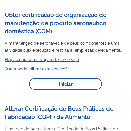
serviço, a empresa previamente cadastrada na...
Obter certificação de organização de
manutenção de produto aeronáutico
doméstica
(
COM
)
A manutenção de aeronaves e de seus componentes é uma
atividade cuja execução é restrita a empresas devidamente
certificadas pela ANAC para esta finalidade. O Certificado de
Etapas para a realização deste serviço
Organização de Manutenção e as respectivas Especificações
Quem pode utilizar este serviço?
Operativas definem quais modelos de aeronave podem ser
atendidos e que tipos de serviço a Organização de
Iniciar
Manutenção certificada pode executar. O processo de
certificação
possui várias etapas, nas quais a empresa
deverá apresentar a documentação relacionada , bem...
Alterar Certificação de Boas Práticas de
Fabricação (CBPF) de Alimento
É um pedido para alterar o Certificado de Boas Práticas de