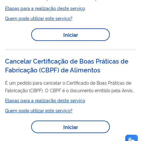
estabelecimento cumpre com as Boas Práticas de Fabricação.
Etapas para a realização deste serviço
O Certificado de Boas Práticas de Distribuição e/ou
Quem pode utilizar este serviço?
Armazenagem (CBPDA) é o documento emitido pela Anvisa
atestando que determinado estabelecimento cumpre com as
Iniciar
Boas Práticas de Distribuição e Armazenagem ou Boas Práticas
de Armazenagem dispostas na legislação em vigor. Nesse
serviço, a empresa previamente cadastrada na...
Cancelar Certificação de Boas Práticas de
Fabricação (CBPF) de Alimentos
É um pedido para cancelar o Certificado de Boas Práticas de
Fabricação (CBPF). O CBPF é o documento emitido pela Anvisa
atestando que determinado estabelecimento cumpre com as
Etapas para a realização deste serviço
Boas Práticas de Fabricação.
Quem pode utilizar este serviço?
Iniciar