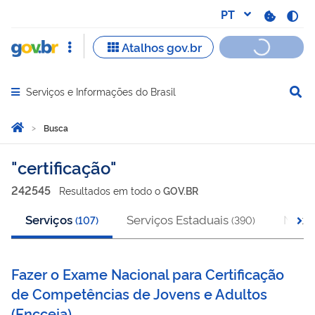
Serviços e Informações do Brasil
Abrir menu principal de navegação
Você está aqui:
Página Inicial
Busca
Busca
certificação
242545
Resultado
s
em
todo o
GOV.BR
Serviços
Serviços Estaduais
Notíc
(
107
)
(
390
)
Fazer o Exame Nacional para Certificação
de Competências de Jovens e Adultos
(
Encceja
)