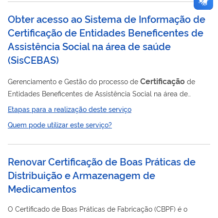
Obter acesso ao Sistema de Informação de
Certificação de Entidades Beneficentes de
Assistência Social na área de saúde
(
SisCEBAS
)
Certificação
Gerenciamento e Gestão do processo de
de
Entidades Beneficentes de Assistência Social na área de
saúde, Processo de supervisão das entidades certificadas
Etapas para a realização deste serviço
como beneficentes de assistência social e o Programa de
Quem pode utilizar este serviço?
Fortalecimento das Entidades Privadas Filantrópicas e
Entidades Sem Fins Lucrativos que atuam na área da Saúde e
participam de forma complementar do Sistema Único de
Renovar Certificação de Boas Práticas de
Saúde (PROSUS) .
Distribuição e Armazenagem de
Medicamentos
O Certificado de Boas Práticas de Fabricação (CBPF) é o