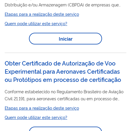
Distribuição e/ou Armazenagem (CBPDA) de empresas que
trabalham com alimentos. O Certificado é um documento
Etapas para a realização deste serviço
emitido pela Anvisa atestando que determinado
Quem pode utilizar este serviço?
estabelecimento cumpre com as Boas Práticas de Fabricação
dispostas na legislação em vigor. Clique aqui para saber mais.
Iniciar
Obter Certificado de Autorização de Voo
Experimental para Aeronaves Certificadas
ou Protótipos em processo de certificação
Conforme estabelecido no Regulamento Brasileiro de Aviação
Civil 21.191, para aeronaves certificadas ou em processo de
certificação
, um Certificado de Autorização de Voo
Etapas para a realização deste serviço
Experimental é emitido para os propósitos de pesquisa e
Quem pode utilizar este serviço?
desenvolvimento, demonstração de cumprimento com
requisitos, treinamento de tripulações e/ou pesquisas de