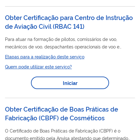
serviço, a empresa previamente cadastrada na...
Obter Certificação para Centro de Instrução
de Aviação Civil (RBAC 141)
Para atuar na formação de pilotos, comissários de voo,
mecânicos de voo, despachantes operacionais de voo e
mecânicos de manutenção aeronáutica, a entidade deverá ser
Etapas para a realização deste serviço
certificada junto à ANAC como Centro de Instrução de Aviação
Quem pode utilizar este serviço?
certificação
Civil - CIAC. As regras de
e requisitos
operacionais para CIAC encontram-se no RBAC 141, na IS nº
Iniciar
141-004, IS nº 141-005, IS nº 141-006 e IS nº 141-007. Seguindo
as diretrizes da Organização da Aviação Civil Internacional
(OACI), o processo de...
Obter Certificação de Boas Práticas de
Fabricação (CBPF) de Cosméticos
O Certificado de Boas Práticas de Fabricação (CBPF) é o
documento emitido pela Anvisa atestando que determinado