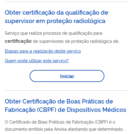
serviço, a empresa previamente cadastrada na...
Obter certificação da qualificação de
supervisor em proteção radiológica
Serviço que realiza processo de qualificação para
certificação
de supervisores de proteção radiológica de
acordo com normas específicas. O processo inicial trata-se de
Etapas para a realização deste serviço
aplicação de provas com diferentes fases até que o candidato
Quem pode utilizar este serviço?
ao certificado seja aprovado em todas as fases para então
certificação
certificação
obter sua
. Uma vez obtida a
, o
Iniciar
certificação
supervisor necessita renovar a
periodicamente,
de acordo com critérios determinados em Norma ( CNEN NN
7.01 ).
Obter Certificação de Boas Práticas de
Fabricação (CBPF) de Dispositivos Médicos
O Certificado de Boas Práticas de Fabricação (CBPF) é o
documento emitido pela Anvisa atestando que determinado