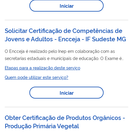
vinculados, poderão executar ações de serviços técnicos
Iniciar
como: capacitação; apuração de aptidão social dos
trabalhadores rurais e agricultores candidatos;...
Solicitar Certificação de Competências de
Jovens e Adultos - Encceja - IF Sudeste MG
O Encceja é realizado pelo Inep em colaboração com as
secretarias estaduais e municipais de educação. O Exame é
aplicado pelo Inep, mas a emissão do certificado e declaração
Etapas para a realização deste serviço
de proficiência é responsabilidade das Secretarias Estaduais
Quem pode utilizar este serviço?
de Educação e Institutos Federais de Educação, Ciência e
Tecnologia, que firmam Termo de Adesão ao Encceja. O Exame
Iniciar
tem quatro aplicações, com editais e cronogramas distintos:
Encceja Nacional para residentes no Brasil, Encceja Nacional
PPL, para residentes no...
Obter Certificação de Produtos Orgânicos -
Produção Primária Vegetal