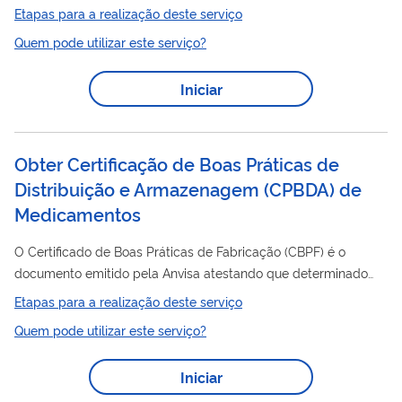
estabelecimento cumpre com as Boas Práticas de Fabricação.
Etapas para a realização deste serviço
O Certificado é emitido por unidade fabril, contemplando as
Quem pode utilizar este serviço?
linhas de produção e/ou classes de risco de produtos para as
quais a empresa foi inspecionada.
Iniciar
Obter Certificação de Boas Práticas de
Distribuição e Armazenagem (CPBDA) de
Medicamentos
O Certificado de Boas Práticas de Fabricação (CBPF) é o
documento emitido pela Anvisa atestando que determinado
estabelecimento cumpre com as Boas Práticas de Fabricação.
Etapas para a realização deste serviço
O Certificado de Boas Práticas de Distribuição e/ou
Quem pode utilizar este serviço?
Armazenagem (CBPDA) é o documento emitido pela Anvisa
atestando que determinado estabelecimento cumpre com as
Iniciar
Boas Práticas de Distribuição e Armazenagem ou Boas Práticas
de Armazenagem dispostas na legislação em vigor. Nesse