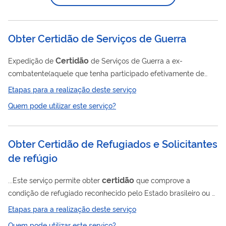
como demandas jurídicas, ou para utilização pela mesma em
licitações.
Obter Certidão de Serviços de Guerra
Certidão
Expedição de
de Serviços de Guerra a ex-
combatente(aquele que tenha participado efetivamente de
operações bélicas na Segunda Guerra Mundial, como
Etapas para a realização deste serviço
aquaviário tripulante de embarcação da Marinha Mercante
Quem pode utilizar este serviço?
Nacional e possuidor do Diploma da Medalha de Serviços de
Guerra com estrelas, acompanhado da citação assinada pelo
Secretário do Conselho do Mérito de Guerra ou Certificado de
Obter Certidão de Refugiados e Solicitantes
Concessão de Medalha de Serviços de Guerra ), em
de refúgio
conformidade com as Leis nº 5.315, (modelo DPC-1020) de...
certidão
...Este serviço permite obter
que comprove a
condição de refugiado reconhecido pelo Estado brasileiro ou a
situação de pessoa que possui solicitação de refúgio em
Etapas para a realização deste serviço
análise. Pessoas com cadastro e processo disponível no
Quem pode utilizar este serviço?