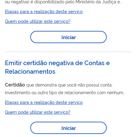
ou negativa) é disponibilizado pelo Ministério da Justiça e
Segurança Pública (MJSP) a qualquer pessoa que tenha
Etapas para a realização deste serviço
interesse em verificar se consta registro de naturalização em
Quem pode utilizar este serviço?
seu nome ou de terceiro(s). Por meio de consulta aos bancos
certidão
de dados do MJSP, é possível obter uma
positiva
Iniciar
(que comprova que a pessoa pesquisada adquiriu a
certidão
naturalização brasileira) ou uma
negativa (quando
não há registro de naturalização em...
Emitir certidão negativa de Contas e
Relacionamentos
Certidão
que demonstra que você não possui conta,
investimento ou outro tipo de relacionamento com nenhum
banco, financeira ou cooperativa. Em geral, ela serve para que
Etapas para a realização deste serviço
você possa comprovar que não tem condições financeiras e
Quem pode utilizar este serviço?
obter Justiça gratuita ou bolsas estudantis. Serve ainda para
você ver se há alguma conta aberta em seu nome sem sua
Iniciar
autorização.