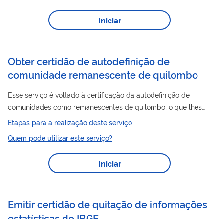
Iniciar
Obter certidão de autodefinição de
comunidade remanescente de quilombo
Esse serviço é voltado à certificação da autodefinição de
comunidades como remanescentes de quilombo, o que lhes
garante acesso a políticas públicas e assistência técnica e
Etapas para a realização deste serviço
jurídica da Fundação Cultural Palmares em casos, por
Quem pode utilizar este serviço?
exemplo, de conflitos e licenciamento ambiental, e às políticas
públicas do Programa Brasil Quilombola.
Iniciar
Emitir certidão de quitação de informações
estatísticas do IBGE