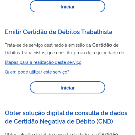
Iniciar
Emitir Certidão de Débitos Trabalhista
Certidão
Trata-se de serviço destinado à emissão da
de
Débitos Trabalhistas, que constitui prova de regularidade do
empregador pesquisado em relação ao cumprimento da
Etapas para a realização deste serviço
legislação trabalhista. Tem como base as informações
Quem pode utilizar este serviço?
relacionadas à infrações e débitos decorrentes de ações da
fiscalização do trabalho, registradas em sistema informatizado
Iniciar
oficial de multas e recursos trabalhistas.A consulta é pública e
pode ser acessada por meio do número de inscrição no CNPJ
ou CPF do empregador pesquisado.
Obter solução digital de consulta de dados
de Certidão Negativa de Débito (CND)
Certidão
Obter solução digital de consulta de dados de