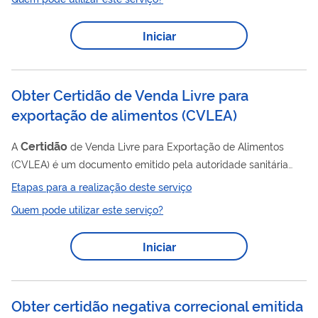
certidão
Sisconare podem emitir a
diretamente pelo sistema.
certidão
Nos demais casos, a
deverá ser solicitada por meio
Iniciar
de peticionamento eletrônico no SEI.
Obter Certidão de Venda Livre para
exportação de alimentos
(
CVLEA
)
Certidão
A
de Venda Livre para Exportação de Alimentos
(CVLEA) é um documento emitido pela autoridade sanitária
competente do Sistema Nacional de Vigilância Sanitária
Etapas para a realização deste serviço
(SNVS), requerido voluntariamente, para atender
Quem pode utilizar este serviço?
exclusivamente exigências sanitárias de países importadores
de alimentos fabricados em território brasileiro. Ela deve ser
Iniciar
solicitada, quando necessário, pela empresa exportadora do
Certidão
alimento. A
de Venda Livre para Exportação de
Alimentos é emitida pela autoridade...
Obter certidão negativa correcional emitida