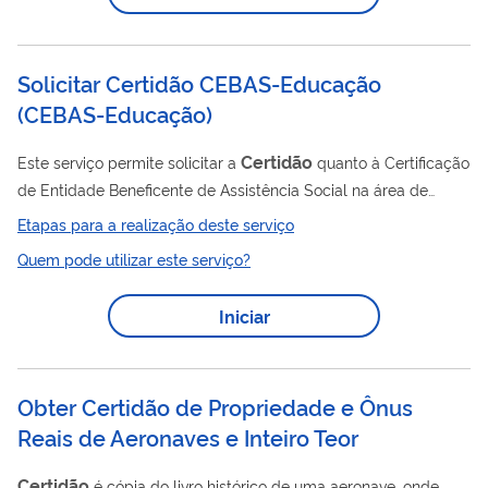
funcionamento; Situação cadastral e; Número de beneficiários
certidão
ativos (para operadoras). A
uma vez...
Solicitar Certidão CEBAS-Educação
(
CEBAS-Educação
)
Certidão
Este serviço permite solicitar a
quanto à Certificação
de Entidade Beneficente de Assistência Social na área de
educação (CEBAS-Educação) de forma online e gratuita.
Etapas para a realização deste serviço
certidão
Características: Emissão digital da
Serviço 100%
Quem pode utilizar este serviço?
gratuito Disponível para qualquer cidadão
Iniciar
Obter Certidão de Propriedade e Ônus
Reais de Aeronaves e Inteiro Teor
Certidão
é cópia do livro histórico de uma aeronave, onde