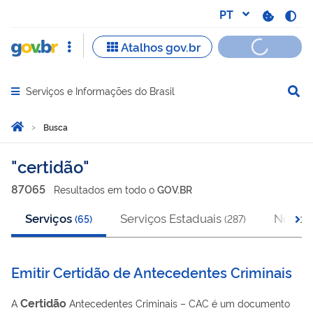
Serviços e Informações do Brasil
Abrir menu principal de navegação
Você está aqui:
Página Inicial
Busca
Busca
certidão
87065
Resultado
s
em
todo o
GOV.BR
Serviços
Serviços Estaduais
Notícia
(
65
)
(
287
)
Emitir Certidão de Antecedentes Criminais
Certidão
A
Antecedentes Criminais – CAC é um documento