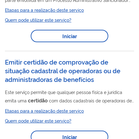
(PAS) instaurado pelo Banco Central, decidido ou em análise. O
Etapas para a realização deste serviço
Processo Administrativo Sancionador (PAS) é o meio usado
Quem pode utilizar este serviço?
pelo Banco Central para identificar infrações e aplicar
penalidades aos bancos, cooperativas de crédito,
Iniciar
administradoras de consórcio e demais instituições autorizadas
e integrantes do Sistema de Pagamentos Brasileiros (SPB).
Emitir certidão de comprovação de
situação cadastral de operadoras ou de
administradoras de benefícios
Este serviço permite que qualquer pessoa física e jurídica
certidão
emita uma
com dados cadastrais de operadoras de
certidão
planos de saúde e administradoras de benefícios. A
Etapas para a realização deste serviço
contém os seguintes dados: Razão Social da operadora; CNPJ;
Quem pode utilizar este serviço?
Endereço; Número de Registro na ANS; Modalidade;
Responsável (is) técnico (s); Data da autorização de
Iniciar