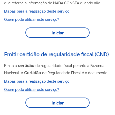
que retorna a informação de NADA CONSTA quando não
houver registro de decisão condenatória com trânsito em
Etapas para a realização deste serviço
julgado em favor da pessoa consultada. Não será emitida uma
Quem pode utilizar este serviço?
certidão
de “consta” neste serviço, pois essa informação
dependerá de confirmação presencial junto à Polícia Federal,
Iniciar
notadamente em razão do número de homônimos existentes.
Os dados do SINIC são alimentados com os Boletins Individuais
Criminais (art. 809 do Código de...
Emitir certidão de regularidade fiscal
(
CND
)
certidão
Emita a
de regularidade fiscal perante a Fazenda
Certidão
Nacional. A
de Regularidade Fiscal é o documento
que comprova a situação fiscal do contribuinte perante a
Etapas para a realização deste serviço
Receita Federal do Brasil (RFB) e a Procuradoria-Geral da
Quem pode utilizar este serviço?
Certidão
Fazenda Nacional (PGFN). Também conhecida como
Conjunta, ela informa se há ou não pendências relativas a
Iniciar
débitos tributários federais e à Dívida Ativa da União, inclusive
certidão
contribuições previdenciárias. A
pode ser: Negativa: