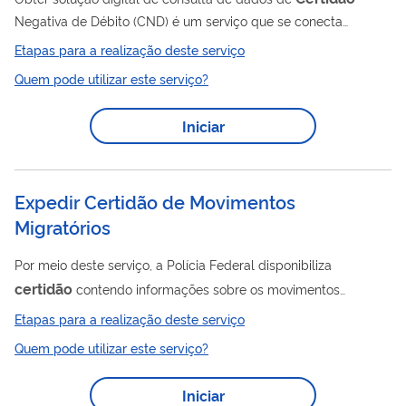
Negativa de Débito (CND) é um serviço que se conecta
diretamente nas bases da Secretaria da Receita Federal do
Etapas para a realização deste serviço
Brasil (RFB) e da Procuradoria-Geral da Fazenda Nacional
Quem pode utilizar este serviço?
(PGFN), por meio de uma ferramenta (API), para consulta
segura e confiável às informações públicas relacionadas a
Iniciar
todos os créditos tributários federais e Dívida Ativa da União
(DAU) de pessoas físicas, pessoas jurídicas e imóveis rurais.
Para realizar...
Expedir Certidão de Movimentos
Migratórios
Por meio deste serviço, a Polícia Federal disponibiliza
certidão
contendo informações sobre os movimentos
migratórios, de entrada e saída do país, em viagens
Etapas para a realização deste serviço
internacionais, de brasileiros e migrantes que cruzam a
Quem pode utilizar este serviço?
fronteira brasileira. ATENÇÃO! Constarão nas certidões de
movimentos migratórios apenas os registros efetuados a partir
Iniciar
de 2007.