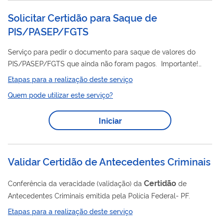
indica...
Solicitar Certidão para Saque de
PIS/PASEP/FGTS
Serviço para pedir o documento para saque de valores do
PIS/PASEP/FGTS que ainda não foram pagos. Importante!
certidão
Você já consegue baixar sua
se ela estiver disponível
Etapas para a realização deste serviço
no sistema. Se não estiver, é só consultar novamente em até 7
Quem pode utilizar este serviço?
dias que ela estará lá. Este pedido é realizado totalmente pela
internet, você não precisa ir ao INSS.
Iniciar
Validar Certidão de Antecedentes Criminais
Certidão
Conferência da veracidade (validação) da
de
Antecedentes Criminais emitida pela Polícia Federal- PF.
Etapas para a realização deste serviço