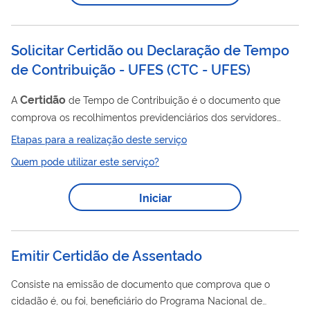
Solicitar Certidão ou Declaração de Tempo
de Contribuição - UFES
(
CTC - UFES
)
Certidão
A
de Tempo de Contribuição é o documento que
comprova os recolhimentos previdenciários dos servidores
públicos efetivos para o Regime de Previdência Social dos
Etapas para a realização deste serviço
Servidores Públicos, denominado Regime Próprio de
Quem pode utilizar este serviço?
Previdência Social (RPPS). Quando solicitada, ela é emitida
somente para ex-servidor pelo Departamento de Gestão de
Iniciar
certidão
Pessoas da Progep. A
visa a averbação do tempo de
contribuição em outro regime de previdência, ou seja, ela
possibilita a contagem recíproca do tempo de...
Emitir Certidão de Assentado
Consiste na emissão de documento que comprova que o
cidadão é, ou foi, beneficiário do Programa Nacional de