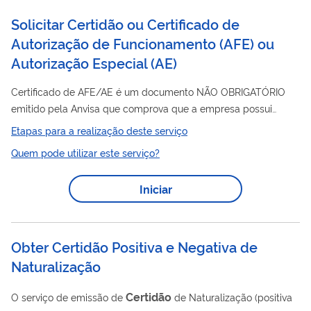
da...
Solicitar Certidão ou Certificado de
Autorização de Funcionamento (AFE) ou
Autorização Especial (AE)
Certificado de AFE/AE é um documento NÃO OBRIGATÓRIO
emitido pela Anvisa que comprova que a empresa possui
Autorização vigente, que pode ser solicitado após a concessão
Etapas para a realização deste serviço
da Autorização de Funcionamento (AFE) ou Autorização
Quem pode utilizar este serviço?
Especial (AE). No Certificado constam o número da
Autorização, as atividades, razão social e endereço. Se sua
Iniciar
empresa ainda não possui AFE ou AE ativa, será necessário
primeiro solicitar a concessão da autorização em: Rascunho >
Novo > Petição Inicial. Atenção:...
Obter Certidão Positiva e Negativa de
Naturalização
Certidão
O serviço de emissão de
de Naturalização (positiva