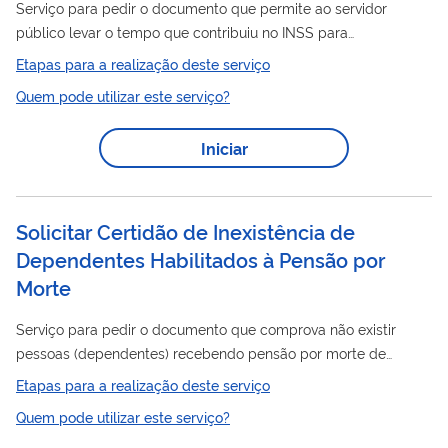
Serviço para pedir o documento que permite ao servidor
público levar o tempo que contribuiu no INSS para
averbar/contar no Regime Próprio de Previdência Social do
Etapas para a realização deste serviço
órgão onde trabalha atualmente. Este pedido é realizado
Quem pode utilizar este serviço?
totalmente pela internet, você não precisa ir ao INSS. Atenção!
certidão
Caso já possua a
e deseje incluir/alterar/excluir
Iniciar
Certidão
algum período, siga para o serviço de “ Revisão de
de Tempo de Contribuição ”.
Solicitar Certidão de Inexistência de
Dependentes Habilitados à Pensão por
Morte
Serviço para pedir o documento que comprova não existir
pessoas (dependentes) recebendo pensão por morte de
alguém já falecido. Este pedido é realizado totalmente pela
Etapas para a realização deste serviço
internet, você não precisa ir ao INSS.
Quem pode utilizar este serviço?