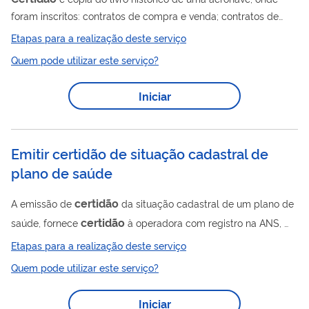
foram inscritos: contratos de compra e venda; contratos de
uso; contratos de direitos reais; gravames e ônus pesando
Etapas para a realização deste serviço
sobre o bem; proprietários, anteriores e atuais; operadores;
Quem pode utilizar este serviço?
seguro; comunicação de venda. Assim, para saber informações
sobre: quem (nome e CPF/CNPJ) é (ou foi) dono de uma
Iniciar
aeronave; quem é (ou foi) o operador de uma aeronave; qual
ofício determinou o bloqueio judicial de tal aeronave, o usuário
deverá solicitar uma...
Emitir certidão de situação cadastral de
plano de saúde
certidão
A emissão de
da situação cadastral de um plano de
certidão
saúde, fornece
à operadora com registro na ANS,
que aponta a regularidade cadastral, assim como a situação
Etapas para a realização deste serviço
dos produtos registrados pela operadora no sistema de
Quem pode utilizar este serviço?
Registro de Produtos ( RPS) e a situação de operação dos
produtos (ativo, ativo com comercialização suspensa ou
Iniciar
cancelado). É fornecida à operadora para uso em situações