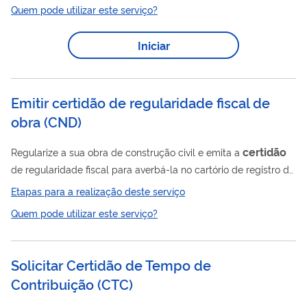
Quem pode utilizar este serviço?
Iniciar
Emitir certidão de regularidade fiscal de
obra
(
CND
)
certidão
Regularize a sua obra de construção civil e emita a
de regularidade fiscal para averbá-la no cartório de registro de
certidão
imóveis ou para outras finalidades. A
de regularidade
Etapas para a realização deste serviço
fiscal de obra de construção civil certifica a regularidade dos
Quem pode utilizar este serviço?
pagamentos de contribuições sociais referentes a uma obra
inscrita no Cadastro Nacional de Obras (CNO) e submetida a
aferição (verificação e cálculo) por meio do Serviço Eletrônico
Solicitar Certidão de Tempo de
certidão
Para Aferição de Obras (Sero). A
ficará disponível...
Contribuição
(
CTC
)