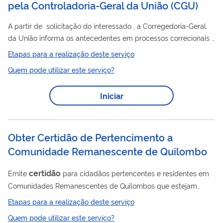
pela Controladoria-Geral da União (CGU)
A partir de solicitação do interessado , a Corregedoria-Geral
da União informa os antecedentes em processos correcionais
instaurados pela própria CGU , cadastrados nos Sistemas
Etapas para a realização deste serviço
CGU-PAD e CGU-PJ; bem como as sanções aplicadas no
Quem pode utilizar este serviço?
contexto dos Sistemas ePAD e Banco de Sanções.
Iniciar
Obter Certidão de Pertencimento a
Comunidade Remanescente de Quilombo
certidão
Emite
para cidadãos pertencentes e residentes em
Comunidades Remanescentes de Quilombos que estejam
matriculados em Universidades e Institutos Federais para fins
Etapas para a realização deste serviço
da concessão da Bolsa Permanência pelo MEC.
Quem pode utilizar este serviço?