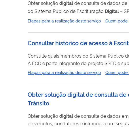
Obter solução
digital
de consulta de dados de Nota Fiscal Eletrônica (N
do Sistema Público de Escrituração
Digital
– SP
(API) para consulta em massa às informações públicas de Notas Fiscais Eletrônicas (NFe). Para realizar a consulta, é necessário
Etapas para a realização deste serviço
Quem pode ut
o 
Consultar histórico de acesso à Escrit
Consulte quais membros do Sistema Público d
A ECD é parte integrante do projeto SPED e subs
corresponde à obrigação de transmitir, em ver
Etapas para a realização deste serviço
Quem pode ut
acesso realizado por membro do SPED será rest
Obter solução digital de consulta d
Trânsito
Obter solução
digital
de consulta de dados em sistemas informat
de veículos, condutores e infrações com seguran