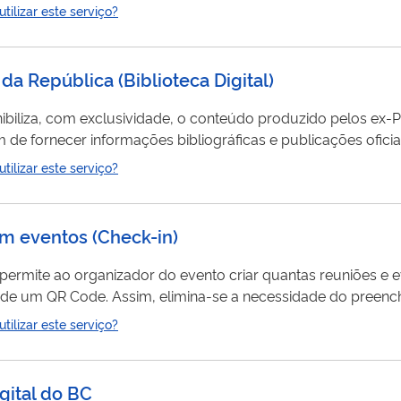
tas podem ser sobre condutor, veículo e infração. Qualquer pessoa que utilize o
ilizar este serviço?
da República (Biblioteca Digital)
nibiliza, com exclusividade, o conteúdo produzido pelos ex-
rnecer informações bibliográficas e publicações oficiais. O Portal
ibilizar e manter a galeria de ex-Presidentes pretende expand
ilizar este serviço?
 conhecer a bibliografia e a trajetória dos Presidentes da Re
em eventos (Check-in)
nto manual de listas de presença, que é
um incômodo para pessoas que estão sempre participando de reuniões .
ilizar este serviço?
gital do BC