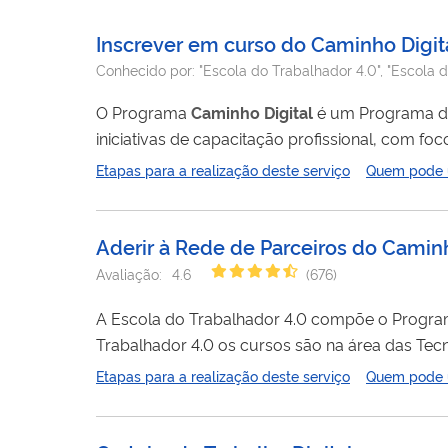
Inscrever em curso do Caminho Digit
Conhecido por:
"Escola do Trabalhador 4.0", "Escola d
O Programa
Caminho
Digital
é um Programa do 
iniciativas de capacitação profissional, com foc
a Economia 4.0. Por meio da Plataforma de cursos Escola do Trabalhador 4.0, você pode cursos gratuitos com diferentes graus
Etapas para a realização deste serviço
Quem pode ut
de complexidade: Letramento
Digital
- conceito
Aderir à Rede de Parceiros do Caminh
Avaliação:
4.6
(
676
)
A Escola do Trabalhador 4.0 compõe o Progr
Trabalhador 4.0 os cursos são na área das Tec
cursos que vão desde o Letramento
Digital
, n
Etapas para a realização deste serviço
Quem pode ut
vagas, os inscritos nos cursos tem acesso ao O
final...