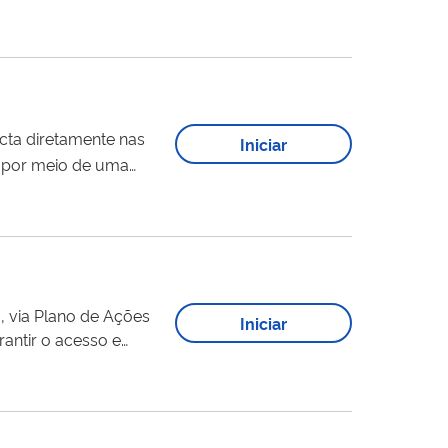
Iniciar
, por meio de uma
ributários federais e
a, via Plano de Ações
Iniciar
rantir o acesso e
 um transporte