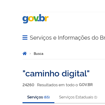
Serviços e Informações do Br
Abrir menu principal de navegação
Você está aqui:
Página Inicial
Busca
Busca
caminho digital
Resultado
s
em
todo o
GOV.BR
24260
Serviços
Serviços Estaduais
(
65
)
(
1
)