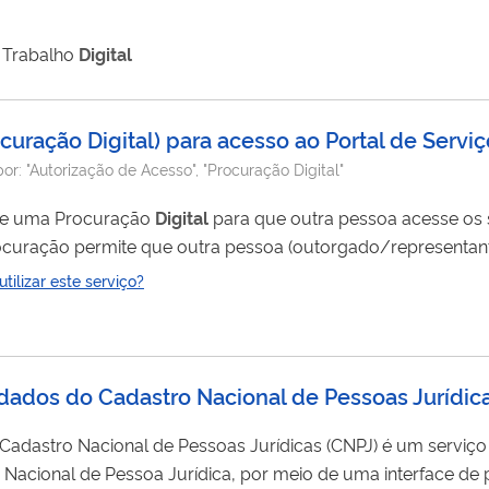
e Trabalho
Digital
curação Digital) para acesso ao Portal de Serviç
por:
"Autorização de Acesso", "Procuração Digital"
ite uma Procuração
Digital
para que outra pessoa acesse os s
 utilização dos serviços digitais da Receita Federal. Não é válida para o
ilizar este serviço?
atendimento presencial, somente para a utili
 dados do Cadastro Nacional de Pessoas Jurídic
acional de Pessoas Jurídicas (CNPJ) é um serviço que integra, de
, por meio de uma interface de processamento de