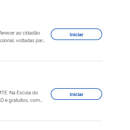
ferecer ao cidadão
Iniciar
ssional, voltadas para
...
MTE. Na Escola do
Iniciar
D e gratuitos, com
rsos e 5.5 milhões de
estiver cursando, ao