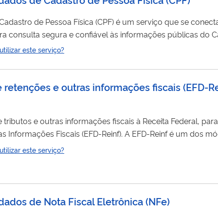
lta segura e confiável às informações públicas do Cadastro de Pessoa
ilizar este serviço?
para que a API retorne, de forma automatizada, informações d o Cadastro Nacional de Pessoas...
de retenções e outras informações fiscais
(
EFD-Re
 tributos e outras informações fiscais à Receita Federal, pa
scais (EFD-Reinf). A EFD-Reinf é um dos módulos do Sistema
e ser utilizado, em complemento ao Sistema de Escrituraçã
ilizar este serviço?
tas (eSocial) para informar rendimentos pagos e retenções de 
dados de Nota Fiscal Eletrônica (NFe)