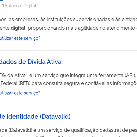
:
"Protocolo Digital"
mente
digital
, proporcionando mais agilidade no atendimento
ilizar este serviço?
seu pedido atendido. Há casos, inclusive, em que os docume
 dados de Dívida Ativa
uma ferramenta (API), conectada
 Federal (RFB) para consulta segura e confiável às informaçõ
pela Procuradoria-Geral da Fazenda Nacional (PGFN) do Minis
ilizar este serviço?
o número da inscrição da dívida ativa ou do Cadastro de Pesso
de identidade (Datavalid)
cação cadastral de pessoas físicas e