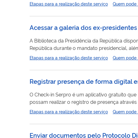
meio de uma ferramenta de integração entre sistemas. As consul
Etapas para a realização deste serviço
Quem pode ut
Obter solução
digital
de...
Acessar a galeria dos ex-presidentes 
A Biblioteca da Presidência da República dispo
República durante o mandato presidencial, além de fo
Biblioteca da Presidência da República ao dispon
Etapas para a realização deste serviço
Quem pode ut
acesso aos cidadãos brasileiros interessados em
Registrar presença de forma digital 
O Check-in Serpro é um aplicativo gratuito que permite ao organizador do evento criar quantas reuniões e eventos desejar, de maneira que os participantes
possam realizar o registro de presença através de um QR Code. Assim, elimina-se a necessidade do preenchime
Etapas para a realização deste serviço
Quem pode ut
Enviar documentos pelo Protocolo Di