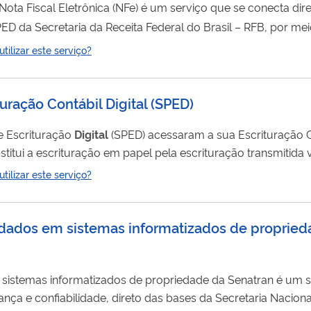
Fe) é um serviço que se conecta diretamente nas bases
ED da Secretaria da Receita Federal do Brasil – RFB, por m
ilizar este serviço?
envio do n úmero da Nota Fiscal Eletrônica ( NFe) para que a API retorne as...
uração Contábil Digital
(
SPED
)
e Escrituração
Digital
(SPED) acessaram a sua Escrituração 
titui a escrituração em papel pela escrituração transmitida v
são
digital
, os livros Diário, Razão, Balancetes Diários, Balanço
ilizar este serviço?
rito à competência legal do usuário e as informações devem 
e dados em sistemas informatizados de propried
izados de propriedade da Senatran é um serviço que possibilita o acesso às informações
ça e confiabilidade, direto das bases da Secretaria Nacional