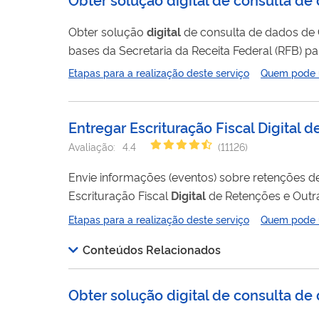
Obter solução
digital
de consulta de dados de Cadastro de Pessoa Física (CPF) é um serviço que se conecta diretamente nas
bases da Secretaria da Receita Federal (RFB) para consu
Física (CPF), por meio de uma ferramenta (API). Para realizar a consulta, é necessário o envio do número de inscrição do CPF
Etapas para a realização deste serviço
Quem pode ut
Entregar Escrituração Fiscal Digital 
Avaliação:
4.4
(
11126
)
Envie informações (eventos) sobre retenções de
Escrituração Fiscal
Digital
de Retenções e Outras Informações Fi
Público de Escrituração
Digital
(SPED), que dev
Etapas para a realização deste serviço
Quem pode ut
Obrigações Fiscais, Previdenciárias e Trabalhis
Conteúdos Relacionados
Obter solução digital de consulta de 