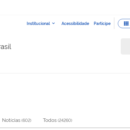
asil
Notícias
Todos
(
602
)
(
24260
)