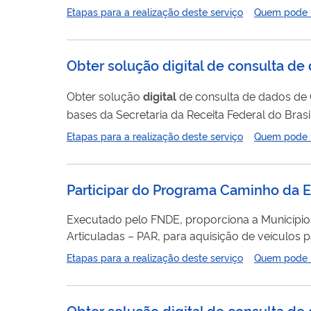
aplicações entre um servidor da Web e um navegador da Web (API). O usuário incor
Etapas para a realização deste serviço
Quem pode ut
Obter solução digital de consulta de
Obter solução
digital
de consulta de dados de Certidão Negativa d
bases da Secretaria da Receita Federal do Bras
ferramenta (API), para consulta segura e confiá
Etapas para a realização deste serviço
Quem pode ut
Participar do Programa Caminho da E
Executado pelo FNDE, proporciona a Municípios, 
Articuladas – PAR, para aquisição de veículos p
permanência dos alunos da educação básica nas
Etapas para a realização deste serviço
Quem pode ut
seguro e de qualidade.
Obter solução digital de consulta de