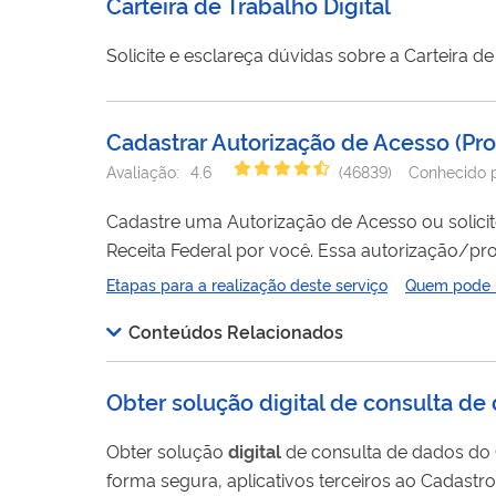
Carteira de Trabalho Digital
Solicite e esclareça dúvidas sobre a Carteira d
Cadastrar Autorização de Acesso (Pro
Avaliação:
4.6
(
46839
)
Conhecido 
Cadastre uma Autorização de Acesso ou solic
Receita Federal por você. Essa autorização/procuração permite que outra pessoa (outorgado/representante legal) possa
representar você (outorgantetitular) ou a sua empresa na
Etapas para a realização deste serviço
Quem pode ut
Conteúdos Relacionados
Obter solução digital de consulta de
Obter solução
digital
de consulta de dados do Cadastro N
forma segura, aplicativos terceiros ao Cadastro Nacional de Pessoa Jurídica