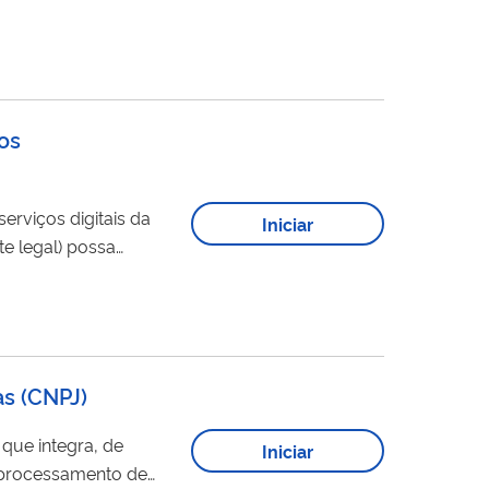
os
erviços digitais da
Iniciar
zação dos serviços digitais (e-CAC e Portal de Serviços). Você pode escolher...
as (CNPJ)
Iniciar