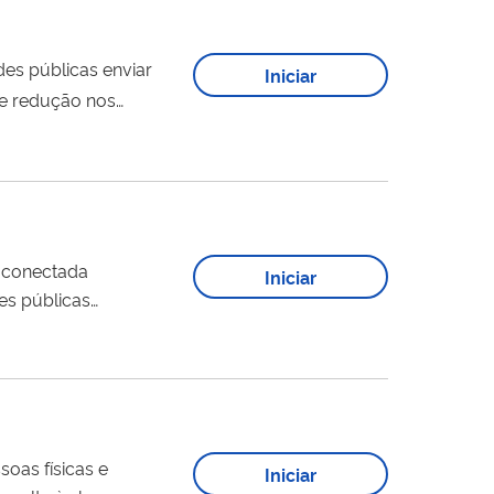
Iniciar
 e redução nos
ntos devem possuir...
Iniciar
es públicas
tério da Economia.
a Física...
Iniciar