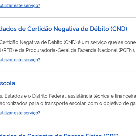
pora a funcionalidade de requisição de
ilizar este serviço?
dados CNPJ aos sistemas de sua empresa, diretamente nas bases da Secretaria da Receita...
 dados de Certidão Negativa de Débito (CND)
e Débito (CND) é um serviço que se conecta diretamente nas
il (RFB) e da Procuradoria-Geral da Fazenda Nacional (PGFN)
vel às informações públicas relacionadas a todos os créditos t
ilizar este serviço?
Dívida Ativa da União (DAU) de pessoas físicas, pessoas jurídicas e imóveis rurais. Para realizar...
scola
Estados e o Distrito Federal, assistência técnica e financeir
adronizados para o transporte escolar, com o objetivo de ga
 escolas e reduzir o índice de evasão escolar, por meio de
ilizar este serviço?
 dados de Cadastro de Pessoa Física (CPF)