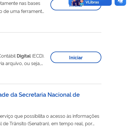
Iniciar
eio de uma ferramenta
Contábil
Digital
(ECD).
Iniciar
ia arquivo, ou seja,
s e demais fichas. O
ser...
ade da Secretaria Nacional de
 de Trânsito (Senatran), em tempo real, por