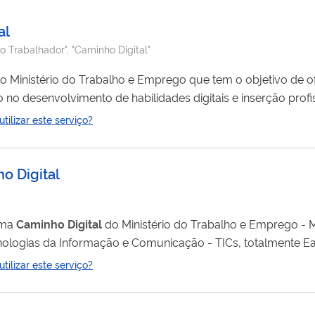
al
o Trabalhador", "Caminho Digital"
Ministério do Trabalho e Emprego que tem o objetivo de o
o no desenvolvimento de habilidades digitais e inserção profi
ilizar este serviço?
s iniciais relacionados aos primeiros passos para uma carreira
o Digital
ama
Caminho
Digital
do Ministério do Trabalho e Emprego - 
nologias da Informação e Comunicação - TICs, totalmente Ea
ível básico, intermediário até o avançado. São mais de 170 cu
ilizar este serviço?
ffice 365 da Microsoft de graça durante todo o período que 