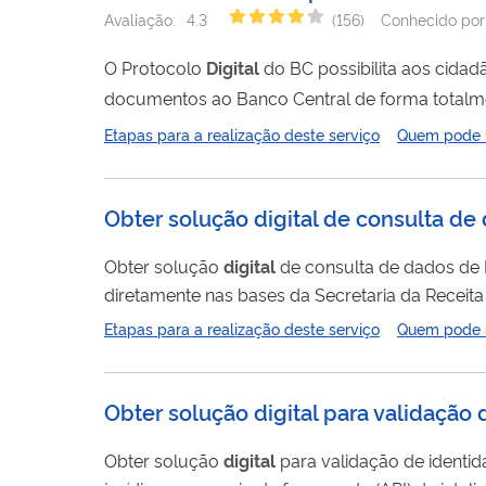
Avaliação:
4.3
(
156
)
Conhecido por
O Protocolo
Digital
do BC possibilita aos cidadãos, às empresas, às instituições supervisionadas e às entidades públicas enviar
documentos ao Banco Central de forma total
custos. Após enviados, os documentos são analisados pela área do BC responsável pela demanda. Assim, é importante saber
Etapas para a realização deste serviço
Quem pode ut
quais os documentos são necessários para ter 
Obter solução digital de consulta de
Obter solução
digital
de consulta de dados de Dívida Ativa é um serviço que integra 
diretamente nas bases da Secretaria da Receita
relacionadas à Dívida Ativa da União, geridas 
Etapas para a realização deste serviço
Quem pode ut
Para realizar a consulta, é necessário o envio d
Obter solução digital para validação 
Obter solução
digital
para validação de identidade (Datavalid) é um serviço de qualifi