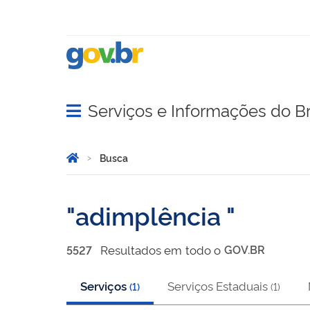
Serviços e Informações do Br
Abrir menu principal de navegação
Você está aqui:
Página Inicial
Busca
Busca
adimplência
Resultado
s
em
todo o
GOV.BR
5527
Serviços
Serviços Estaduais
(
1
)
(
1
)