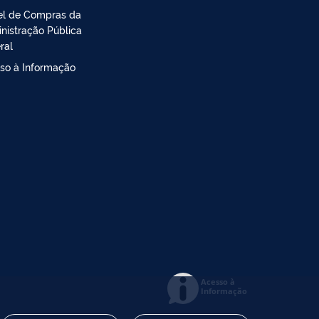
el de Compras da
nistração Pública
ral
so à Informação
Acesso à
Informação