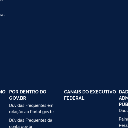
ial
NO
POR DENTRO DO
CANAIS DO EXECUTIVO
DAD
GOV.BR
FEDERAL
ADM
PÚB
Dúvidas Frequentes em
Dado
relação ao Portal gov.br
Paine
Dúvidas Frequentes da
Pess
conta gov.br