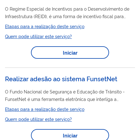
O Regime Especial de Incentivos para o Desenvolvimento de
Infraestrutura (REIDI), é uma forma de incentivo fiscal para
viabilizar a realização de empreendimentos de infraestrutura
Etapas para a realização deste serviço
em saneamento. Criado pela Lei n° 11.488/2007 e
Quem pode utilizar este serviço?
regulamentado pelo Decreto nº 6.144/2007, O incentivo
suspende a exigência da contribuição para o PIS/PASEP, da
Iniciar
Contribuição para o Financiamento da Seguridade Social -
COFINS, Contribuição para o PIS/PASEP-Importação e da
COFINS-Importação incidentes sobre a...
Realizar adesão ao sistema FunsetNet
O Fundo Nacional de Segurança e Educação de Trânsito -
FunsetNet é uma ferramenta eletrônica que interliga a
Secretaria Nacional de Trânsito - SENATRAN e demais órgãos
Etapas para a realização deste serviço
e entidades integrados ao Sistema Nacional de Trânsito - SNT,
Quem pode utilizar este serviço?
possibilitando o envio em tempo real das prestações de contas
relativas ao Fundo Nacional de Segurança e Educação de
Iniciar
Trânsito - FUNSET. Esse é um serviço da Secretaria Nacional