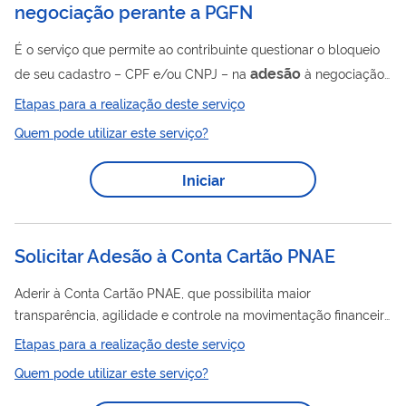
negociação perante a PGFN
É o serviço que permite ao contribuinte questionar o bloqueio
adesão
de seu cadastro – CPF e/ou CNPJ – na
à negociação
perante a PGFN e, se for o caso, solicitar o desbloqueio para
Etapas para a realização deste serviço
prosseguir com a negociação. Atenção! Este serviço é
Quem pode utilizar este serviço?
destinado apenas aos contribuintes que tentaram aderir a uma
negociação pela internet, mas que não puderam prosseguir
Iniciar
adesão
porque o sistema informou que a
à modalidade está
bloqueada (impedimento de negociação).
Solicitar Adesão à Conta Cartão PNAE
Aderir à Conta Cartão PNAE, que possibilita maior
transparência, agilidade e controle na movimentação financeira
dos recursos do PNAE, conforme estabelece o Inciso XI, Art. 47
Etapas para a realização deste serviço
da Resolução CD/FNDE nº 6/2020. O Cartão PNAE foi
Quem pode utilizar este serviço?
implantado a partir do Acordo de Cooperação nº 47/2018,
firmado entre o Banco do Brasil e o FNDE.