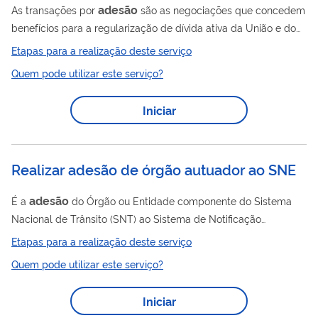
adesão
As transações por
são as negociações que concedem
benefícios para a regularização de dívida ativa da União e do
FGTS consideradas de difícil recuperação ou irrecuperáveis
Etapas para a realização deste serviço
pela PGFN, ou ainda, para dívidas de pequeno valor, até 60
Quem pode utilizar este serviço?
salários mínimos. As propostas podem envolver: desconto,
entrada facilitada, prazo alongado para pagamento, valor da
Iniciar
prestação mínima diferenciada, uso de precatórios federais,
entre outros benefícios. A PGFN divulga essas propostas por
meio de editais ou...
Realizar adesão de órgão autuador ao SNE
adesão
É a
do Órgão ou Entidade componente do Sistema
Nacional de Trânsito (SNT) ao Sistema de Notificação
Eletrônica (SNE), para informar eletronicamente o proprietário
Etapas para a realização deste serviço
de veículo acerca das notificações de autuação e conceder ao
Quem pode utilizar este serviço?
proprietário de veículo a possibilidade de pagar a infração de
trânsito com até 40% de desconto. Esse é um serviço da
Iniciar
Secretaria Nacional de Trânsito (SENATRAN).