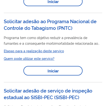
Iniciar
estabelece compromissos de execução do programa. No
Termo inclui informações sobre o que será feito, as obrigações
de cada parte, como registrar...
Solicitar adesão ao Programa Nacional de
Controle do Tabagismo
(
PNTC
)
Programa tem como objetivo reduzir a prevalência de
fumantes e a consequente morbimortalidade relacionada ao
consumo de produtos derivados do tabaco no Brasil. Para
Etapas para a realização deste serviço
tanto, segue um modelo lógico no qual ações educativas, de
Quem pode utilizar este serviço?
comunicação, de atenção à saúde, junto com o apoio, a
adoção ou cumprimento de medidas legislativas e
Iniciar
econômicas, se potencializam para prevenir a iniciação do
tabagismo, principalmente entre crianças, adolescentes e
jovens; para promover a cessação de fumar; para proteger a...
Solicitar adesão de serviço de inspeção
estadual ao SISBI-PEC
(
SISBI-PEC
)