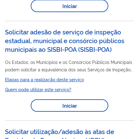
Iniciar
Solicitar adesão de serviço de inspeção
estadual, municipal e consórcio públicos
municipais ao SISBI-POA
(
SISBI-POA
)
Os Estados, os Municípios e os Consórcios Públicos Municipais
podem solicitar a equivalência dos seus Serviços de Inspeção
de Produtos de Origem Animal ao MAPA. Para obtê-la, é
Etapas para a realização deste serviço
necessário comprovar que têm condições de executar com a
Quem pode utilizar este serviço?
mesma eficiência do MAPA. Os requisitos e demais
procedimentos necessários para o reconhecimento da
Iniciar
adesão
equivalência e
ao Sistema Brasileiro de Inspeção de
Produtos de Origem Animal - SISBI-POA estão estabelecidos
no Decreto n° 5.741, de 30 de março de 2006...
Solicitar utilização/adesão às atas de