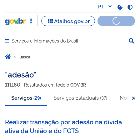
Serviços e Informações do Brasil
Abrir menu principal de navegação
Você está aqui:
Página Inicial
Busca
Busca
adesão
111180
Resultado
s
em
todo o
GOV.BR
Serviços
Serviços Estaduais
Notícias
(
29
)
(
37
)
Realizar transação por adesão na dívida
ativa da União e do FGTS