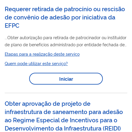
Requerer retirada de patrocínio ou rescisão
de convênio de adesão por iniciativa da
EFPC
...Obter autorização para retirada de patrocinador ou instituidor
de plano de benefícios administrado por entidade fechada de
previdência complementar ou rescisão de convênio de
Etapas para a realização deste serviço
adesão
por iniciativa da EFPC. A operação pode ser
Quem pode utilizar este serviço?
classificada como: Total: quando não remanescer no plano
nenhum patrocinador ou instituidor, resultando no
Iniciar
encerramento do plano de benefícios e cancelamento de seu
registro junto à Previc; Parcial: quando remanescer no plano de
benefícios algum...
Obter aprovação de projeto de
infraestrutura de saneamento para adesão
ao Regime Especial de Incentivos para o
Desenvolvimento da Infraestrutura
(
REIDI
)