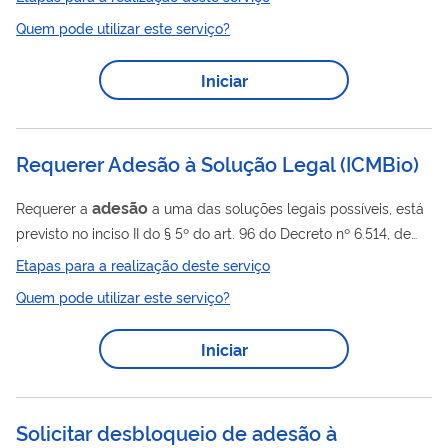
para regiões prioritárias, remotas, de difícil acesso e de alto
Quem pode utilizar este serviço?
índice de vulnerabilidade, onde há escassez ou ausência
desses profissionais. Também promove a formação e
Iniciar
qualificação dos profissionais por meio de parcerias com
instituições de ensino. Essa estratégia visa garantir maior
equidade no acesso aos serviços de saúde...
Requerer Adesão à Solução Legal (ICMBio)
adesão
Requerer a
a uma das soluções legais possíveis, está
previsto no inciso II do § 5º do art. 96 do Decreto nº 6.514, de
2008, para encerrar o processo de apuração de infração
Etapas para a realização deste serviço
ambiental.
Quem pode utilizar este serviço?
Iniciar
Solicitar desbloqueio de adesão à