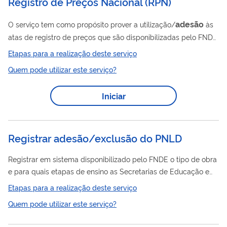
Registro de Preços Nacional (RPN)
adesão
O serviço tem como propósito prover a utilização/
às
atas de registro de preços que são disponibilizadas pelo FNDE
aos estados, ao Distrito Federal e aos municípios, para
Etapas para a realização deste serviço
viabilizar a aquisição de bens e serviços para uso dos sistemas
Quem pode utilizar este serviço?
de ensino, no âmbito da estratégia de compra compartilhada
denominada Registro de Preços Nacional (RPN).
Iniciar
Registrar adesão/exclusão do PNLD
Registrar em sistema disponibilizado pelo FNDE o tipo de obra
e para quais etapas de ensino as Secretarias de Educação e
Entidades Federais desejam receber materiais. Caso a
Etapas para a realização deste serviço
entidade não queira mais receber materiais, basta registrar no
Quem pode utilizar este serviço?
sistema.