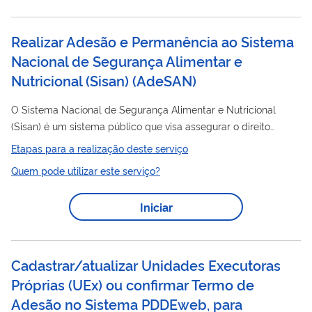
Realizar Adesão e Permanência ao Sistema
Nacional de Segurança Alimentar e
Nutricional (Sisan)
(
AdeSAN
)
O Sistema Nacional de Segurança Alimentar e Nutricional
(Sisan) é um sistema público que visa assegurar o direito
humano à alimentação adequada por meio da formulação e
Etapas para a realização deste serviço
implementação de políticas, planos, programas e ações que
Quem pode utilizar este serviço?
integrem a União, Estados, Distrito Federal, Municípios e
sociedade civil, além de fortalecer o acompanhamento,
Iniciar
monitoramento e avaliação da segurança alimentar e
adesão
nutricional no País. A
dos municípios é realizada
através da Plataforma Adesan , espaço onde o...
Cadastrar/atualizar Unidades Executoras
Próprias (UEx) ou confirmar Termo de
Adesão no Sistema PDDEweb, para