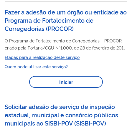
previstas nos oito eixos da Estratégia. Deve ser utilizado
quando o município for oficialmente selecionado pelo
Fazer a adesão de um órgão ou entidade ao
Ministério do Desenvolvimento e Assistência Social, Família e
Programa de Fortalecimento de
Combate à Fome (MDS) para integrar a...
Corregedorias
(
PROCOR
)
O Programa de Fortalecimento de Corregedorias – PROCOR,
criado pela Portaria/CGU Nº1.000, de 28 de fevereiro de 2019,
visa apoiar os órgãos e as entidades da União, dos Estados, do
Etapas para a realização deste serviço
Distrito Federal e dos Municípios na execução de suas
Quem pode utilizar este serviço?
atividades correcionais. Qualquer órgão ou entidade municipal
ou estadual que exerça atividade correcional pode fazer parte
Iniciar
do Programa de Fortalecimento de Corregedorias. Este serviço
visa: - Atualizar os dados de um órgão, entidade ou de seu...
Solicitar adesão de serviço de inspeção
estadual, municipal e consórcio públicos
municipais ao SISBI-POV
(
SISBI-POV
)