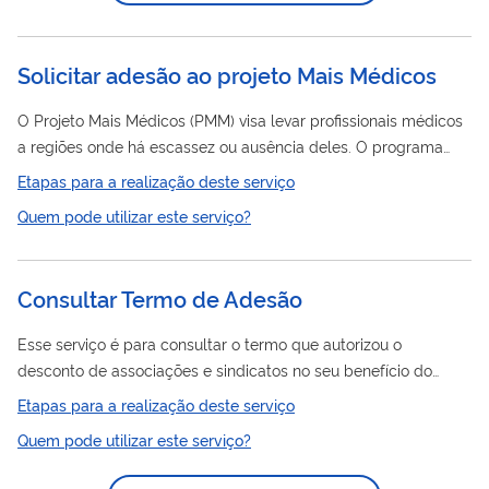
de Trânsito (SENATRAN).
Solicitar adesão ao projeto Mais Médicos
O Projeto Mais Médicos (PMM) visa levar profissionais médicos
a regiões onde há escassez ou ausência deles. O programa
também prevê mais investimentos para construção, reforma e
Etapas para a realização deste serviço
ampliação de Unidades Básicas de Saúde (UBS), além de
Quem pode utilizar este serviço?
novas vagas de graduação e residência médica, com o
propósito de qualificar a formação desses profissionais. Em
outra frente, o Programa Médicos pelo Brasil (MpB) tem o
Consultar Termo de Adesão
objetivo de estruturar a carreira médica federal para locais
com dificuldade de fixar o...
Esse serviço é para consultar o termo que autorizou o
desconto de associações e sindicatos no seu benefício do
INSS. Por enquanto, estão disponíveis os termos assinados a
Etapas para a realização deste serviço
partir de 17/09/2024. Você não precisa ir a uma agência do
Quem pode utilizar este serviço?
INSS para pedir este serviço.