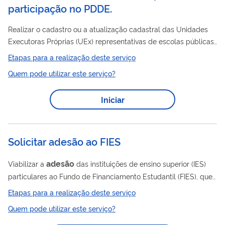
participação no PDDE.
Realizar o cadastro ou a atualização cadastral das Unidades
Executoras Próprias (UEx) representativas de escolas públicas
da rede municipal, estadual ou distrital, bem como a
Etapas para a realização deste serviço
Adesão
confirmação do Termo de
, no caso das Entidades
Quem pode utilizar este serviço?
Executoras (EEx) – prefeituras e secretarias de Estado de
Educação.O cadastro de novas entidades é condição para
Iniciar
participação no Programa Dinheiro Direto na Escola (PDDE).
Para que as entidades estejam aptas a receber os recursos
financeiros do Programa é necessário...
Solicitar adesão ao FIES
adesão
Viabilizar a
das instituições de ensino superior (IES)
particulares ao Fundo de Financiamento Estudantil (FIES), que
tem como objetivo conceder financiamento a estudantes em
Etapas para a realização deste serviço
cursos superiores não gratuitos, com avaliação positiva nos
Quem pode utilizar este serviço?
processos conduzidos pelo MEC.​