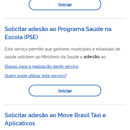
Iniciar
Solicitar adesão ao Programa Saúde na
Escola
(
PSE
)
Este serviço permite que gestores municipais e estaduais de
adesão
saúde solicitem ao Ministério da Saúde a
ao
Programa Saúde na Escola (PSE), uma política intersetorial
Etapas para a realização deste serviço
entre Saúde e Educação que visa promover a formação
Quem pode utilizar este serviço?
integral dos estudantes da rede pública por meio de ações de
promoção da saúde, prevenção de agravos e atenção à saúde.
Iniciar
Ao final do processo, o município ou estado passa a integrar
oficialmente o PSE, possibilitando a implementação de ações
de saúde junto às escolas...
Solicitar adesão ao Move Brasil Táxi e
Aplicativos