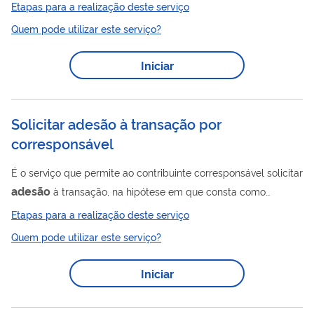
Etapas para a realização deste serviço
Quem pode utilizar este serviço?
Iniciar
Solicitar adesão à transação por
corresponsável
É o serviço que permite ao contribuinte corresponsável solicitar
adesão
à transação, na hipótese em que consta como
adesão
corresponsável no sistema da dívida ativa, mas a
não
Etapas para a realização deste serviço
está disponível no sistema de negociações (SISPAR) de forma
Quem pode utilizar este serviço?
adesão
automática. A
automática só é permitida para dívidas
inscritas há mais de 15 anos e para as de pequeno valor. Em
Iniciar
relação às demais, quando o corresponsável solicitar a
negociação, os descontos serão concedidos conforme a