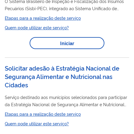
O Sistema Brasileiro de Inspeção e Fiscalização dos Insumos
Pecuários (Sisbi-PEC), integrado ao Sistema Unificado de
Atenção a Sanidade Agropecuária (Suasa), organiza e
Etapas para a realização deste serviço
harmoniza os procedimentos de inspeção e fiscalização dos
Quem pode utilizar este serviço?
insumos pecuários entre os entes federativos, visando
assegurar a identidade, a qualidade, a conformidade, a
Iniciar
idoneidade e a segurança higiênico-sanitária e tecnológica
dos insumos pecuários. Os Estados e o Distrito Federal podem
adesão
solicitar a
de seus Serviços...
Solicitar adesão à Estratégia Nacional de
Segurança Alimentar e Nutricional nas
Cidades
Serviço destinado aos municípios selecionados para participar
da Estratégia Nacional de Segurança Alimentar e Nutricional
nas Cidades – Alimenta Cidades. Permite que o município
Etapas para a realização deste serviço
adesão
formalize sua
para receber apoio técnico na
Quem pode utilizar este serviço?
implementação, monitoramento e avaliação das ações