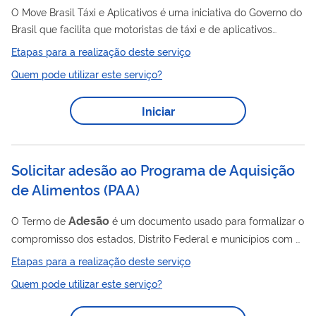
O Move Brasil Táxi e Aplicativos é uma iniciativa do Governo do
Brasil que facilita que motoristas de táxi e de aplicativos
comprem carros novos com juros mais baixos. O programa
Etapas para a realização deste serviço
estabelece linhas de financiamento com condições facilitadas,
Quem pode utilizar este serviço?
exclusiva para a aquisição de automóveis novos, e voltada
especificamente para profissionais que atuam no transporte
Iniciar
individual de passageiros.
Solicitar adesão ao Programa de Aquisição
de Alimentos
(
PAA
)
Adesão
O Termo de
é um documento usado para formalizar o
compromisso dos estados, Distrito Federal e municípios com o
MDS para a execução do Programa de Aquisição de Alimentos
Etapas para a realização deste serviço
(PAA). Ele define as condições mínimas para participar do
Quem pode utilizar este serviço?
programa e as responsabilidades de cada parte. Não envolve
repasses financeiros diretos entre os participantes, mas