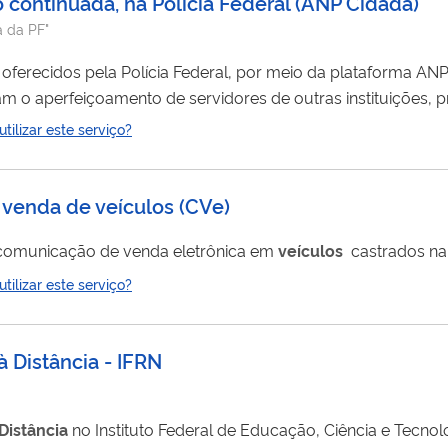
 continuada, na Polícia Federal
(
ANP Cidadã
)
a da PF"
recidos pela Polícia Federal, por meio da plataforma ANP Cidadã,
m o aperfeiçoamento de servidores de outras instituições, 
eral, em temas como gestão e liderança, educação, saúde 
ilizar este serviço?
público, em turmas abertas, e a servidores de instituições p
 venda de veículos (CVe)
a comunicação de venda eletrônica em
veículos
castrados na
ilizar este serviço?
 Distância - IFRN
Distância
no Instituto Federal de Educação, Ciência e Tecno