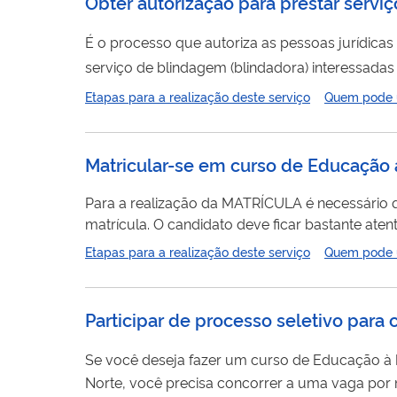
Obter autorização para prestar servi
É o processo que autoriza as pessoas jurídica
serviço de blindagem (blindadora) interessadas
sua idoneidade por meio de diversas certidões 
Etapas para a realização deste serviço
Quem pode ut
como identi
Matricular-se em curso de Educação à
Para a realização da MATRÍCULA é necessário 
matrícula. O candidato deve ficar bastante atento aos prazos dispostos nos editais de convocação, pois apenas nos dias estabelecidos e definidos nesses
documentos oficiais que as matrículas poderão ser realizadas. As Convocações para Matrícula ocorrem até que
Etapas para a realização deste serviço
Quem pode ut
Portanto, pode ocorrer uma ou mais chamadas 
Participar de processo seletivo para 
Se você deseja fazer um curso de Educação à
Norte, você precisa concorrer a uma vaga por 