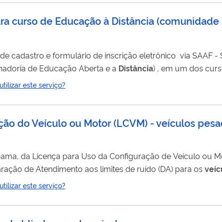
ara curso de Educação à Distância (comunidade 
rmulário de inscrição eletrônico via SAAF - Sistema Acadêmico,
enadoria de Educação Aberta e a
Distância
) , em um dos curs
cidos pela UFV (Universidade Federal de Viçosa), por meio 
ilizar este serviço?
 taxa de inscrição, esse valor é definido conforme processo 
ção do Veículo ou Motor (LCVM) - veículos pes
Ibama, da Licença para Uso da Configuração de Veículo ou M
ração de Atendimento aos limites de ruído (DA) para os
veíc
à obtenção da LCVM para o veículo pesado deve ser obtida 
ilizar este serviço?
olicitá-lo para fabricar, importar, tanto para uso próprio como para come