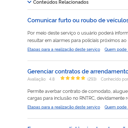
Conteúdos Relacionados
Comunicar furto ou roubo de veículo
Por meio deste serviço o usuário poderá inform
resultar em alarmes para policiais próximos ao l
Etapas para a realização deste serviço
Quem pode ut
Gerenciar contratos de arrendament
Avaliação:
4.8
(
293
)
Conhecido po
Permite averbar contrato de comodato, aluguel
cargas para inclusão no RNTRC, devidamente re
fevereiro de 2010. O veículo que não é de propriedade do transportador somente poderá ser incluído em sua frota no RNTRC se
Etapas para a realização deste serviço
Quem pode ut
houver um contrato de comodato, aluguel ou arre
sobre...