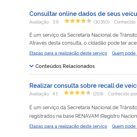
Consultar online dados de seus veícu
Avaliação:
3.9
(
30350
)
Conhecido 
É um serviço da Secretaria Nacional de Trânsit
seja o usuário que realizou login no Portal; Dados detalhados de identificação inerentes ao veículo selecionado; Detalhes dos
Etapas para a realização deste serviço
Quem pode ut
Indicadores da situação do Veículo - Restrições,
Conteúdos Relacionados
Realizar consulta sobre recall de veí
Avaliação:
4.1
(
209
)
Conhecido po
É um serviço da Secretaria Nacional de Trânsit
registrados na base RENAVAM (Registro Nacion
17/03/2011. Obs.: Caso necessitem de um volume maior de consultas, as entidades públicas e privadas podem solicitar
Etapas para a realização deste serviço
Quem pode ut