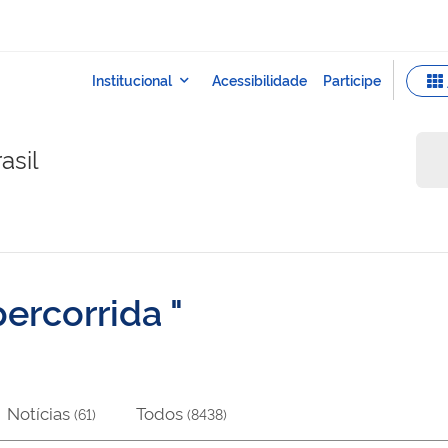
asil
 percorrida
Notícias
Todos
(
61
)
(
8438
)