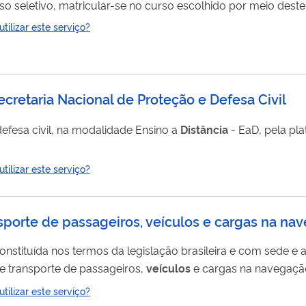
 seletivo, matricular-se no curso escolhido por meio deste 
ilizar este serviço?
Secretaria Nacional de Proteção e Defesa Civil
efesa civil, na modalidade Ensino a
Distância
- EaD, pela pl
ilizar este serviço?
sporte de passageiros, veículos e cargas na nave
onstituída nos termos da legislação brasileira e com sede e 
que tenha por objeto a prestação de serviços de transporte de passageiros,
veículos
e cargas na navegação 
essia , nos termos da Lei nº 10.233/2001. Os instrumentos
ilizar este serviço?
9, a Resolução Antaq nº 3.285/2014 (para MEIs) e a Resoluçã