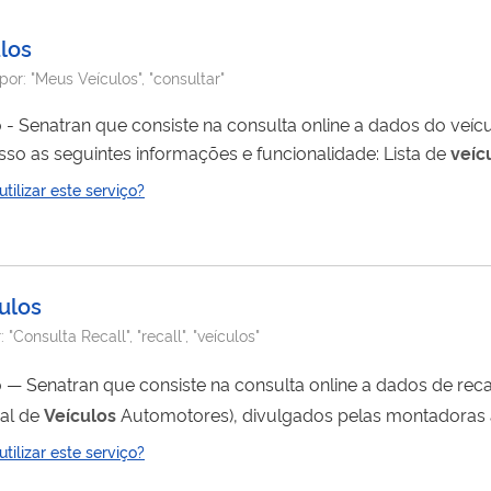
los
por:
"Meus Veículos", "consultar"
o - Senatran que consiste na consulta online a dados do veíc
Através desta consulta, o cidadão pode ter acesso as seguintes informações e funcionalidade: Lista de
veíc
ilizar este serviço?
 Roubo/Furto, Existência de Recall, Multa Renainf,...
culos
r:
"Consulta Recall", "recall", "veículos"
o — Senatran que consiste na consulta online a dados de reca
al de
Veículos
Automotores), divulgados pelas montadoras a
ilizar este serviço?