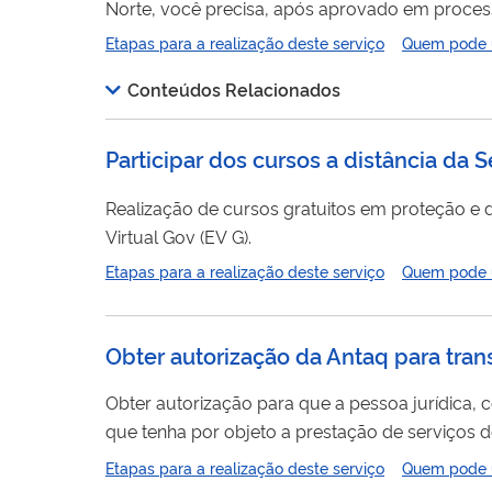
Norte, você precisa, após aprovado em processo
Etapas para a realização deste serviço
Quem pode ut
Conteúdos Relacionados
Participar dos cursos a distância da 
Realização de cursos gratuitos em proteção e d
Virtual Gov (EV G).
Etapas para a realização deste serviço
Quem pode ut
Obter autorização da Antaq para tran
Obter autorização para que a pessoa jurídica, c
em uma determinada linha de navegação de trav
Etapas para a realização deste serviço
Quem pode ut
pertinentes são a Resolução Antaq nº 1.274/200