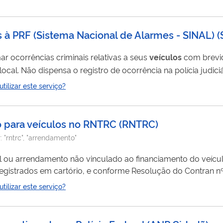
s à PRF (Sistema Nacional de Alarmes - SINAL)
(
ar ocorrências criminais relativas a seus
veículos
com brevi
ocal. Não dispensa o registro de ocorrência na polícia judiciá
ilizar este serviço?
o para veículos no RNTRC
(
RNTRC
)
r:
"rntrc", "arrendamento"
 ou arrendamento não vinculado ao financiamento do veícul
gistrados em cartório, e conforme Resolução do Contran nº
ilizar este serviço?
ndamento cadastrado em seu nome pelo proprietário do veículo.