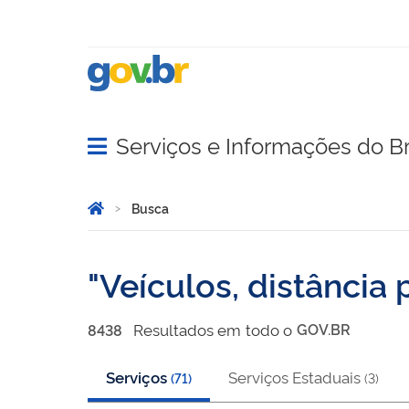
Serviços e Informações do Br
Abrir menu principal de navegação
Você está aqui:
Página Inicial
Busca
Busca
Veículos, distância
Resultado
s
em
todo o
GOV.BR
8438
Serviços
Serviços Estaduais
(
71
)
(
3
)