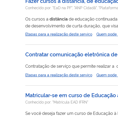
Fazer cursos a distância, de educação
Conhecido por:
"EaD na PF", "ANP Cidadã", "Plataform
Os cursos a
distância
de educação continuada ofe
de desenvolvimento de curta duração, que visa
serviço, bem como de cidadãos, de modo em g
Etapas para a realização deste serviço
Quem pode ut
segurança pública. Os cursos são ofertados ao 
de serviços,...
Contratar comunicação eletrônica de
Contratação de serviço que permite realizar 
Etapas para a realização deste serviço
Quem pode ut
Matricular-se em curso de Educação à
Conhecido por:
"Matrícula EAD IFRN"
Se você deseja fazer um curso de Educação à