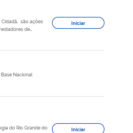
 são ações
Iniciar
prestadores de
e bem-estar e
arceiras e prestadores
 Base Nacional
logia do Rio Grande do
Iniciar