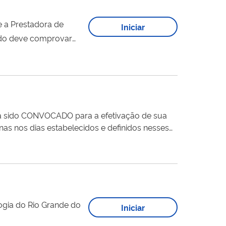
e a Prestadora de
Iniciar
sado deve comprovar
documentos pessoais
vidade PRESTAÇÃO DE...
nha sido CONVOCADO para a efetivação de sua
logia do Rio Grande do
Iniciar