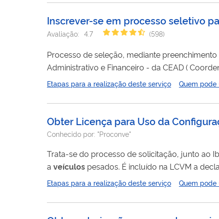
Inscrever-se em processo seletivo p
Avaliação:
4.7
(
598
)
Processo de seleção, mediante preenchimento de cadastro e fo
Administrativo e Financeiro - da CEAD ( Coord
interesse do aluno. Os cursos a
distância
ofere
Etapas para a realização deste serviço
Quem pode ut
gratuitos ou pagos. Para os cursos que possuem
Obter Licença para Uso da Configura
Conhecido por:
"Proconve"
Trata-se do processo de solicitação, junto ao 
a
veículos
pesados. É incluído na LCVM a decla
aplicáveis segundo a legislação. Previamente 
Etapas para a realização deste serviço
Quem pode ut
quando aplicável. O usuário deve s