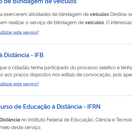
ço de blindagem de veículos
s a exercerem atividades de blindagem de
veículos
Destina-s
 em realizar o serviço de blindagem de
veículos
. O interes
emitidas pela justiça e pelas polícias, além de apresentar 
ilizar este serviço?
dade, CPF, entre e outros. A empresa solicitante deve requerer o Apostilamento da Ati
 Distância - IFB
que o cidadão tenha participado do processo seletivo e te
 o número de vagas seja preenchido.
ilizar este serviço?
durante o...
curso de Educação à Distância - IFRN
Distância
no Instituto Federal de Educação, Ciência e Tecno
meio deste serviço.