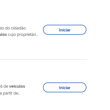
ulo do cidadão.
Iniciar
ulos
cujo proprietário
ll de
veículos
Iniciar
 partir de
autorização à Senatran e contratar o serviço de Consulta On-line SENATRAN, conforme: Portaria nº 461, de 18 de junho de 2025 ...