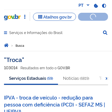
Serviços e Informações do Brasil
Abrir menu principal de navegação
Você está aqui:
Página Inicial
Busca
Busca
Troca
103014
Resultado
s
em
todo o
GOV.BR
Serviços Estaduais
Notícias
Todos
(
59
)
(
6819
)
IPVA - troca de veículo - redução para
pessoa com deficiência (PCD) - SEFAZ MS |
UFIPVA