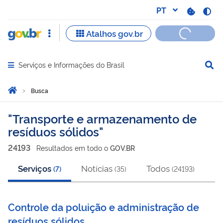
Serviços e Informações do Brasil
Abrir menu principal de navegação
Você está aqui:
Página Inicial
Busca
Busca
Transporte e armazenamento de
resíduos sólidos
24193
Resultado
s
em
todo o
GOV.BR
Serviços
Notícias
Todos
(
7
)
(
35
)
(
24193
)
Controle da poluição e administração de
resíduos sólidos