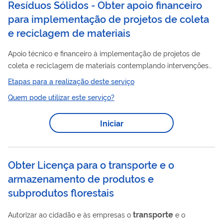
Resíduos Sólidos - Obter apoio financeiro
para implementação de projetos de coleta
e reciclagem de materiais
Apoio técnico e financeiro à implementação de projetos de
coleta e reciclagem de materiais contemplando intervenções
que visam contribuir para aumentar os postos de trabalho e a
Etapas para a realização deste serviço
resíduos
capacidade de beneficiamento dos
passíveis de
Quem pode utilizar este serviço?
reciclagem, bem como melhorar as condições de trabalho e a
renda dos catadores, por meio de investimento, aquisição de
Iniciar
equipamentos para operacionalização da unidade de
recuperação de recicláveis e aquisição de veículos para coleta
transporte
e
de materiais...
Obter Licença para o transporte e o
armazenamento de produtos e
subprodutos florestais
transporte
Autorizar ao cidadão e às empresas o
e o