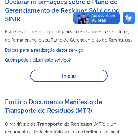
Declarar informações sobre o Plano de
Gerenciamento de Resíduos Sólidos no
SINIR
Este serviço permite que organizações elaborem e registrem,
Resíduos
de forma online, o seu Plano de Gerenciamento de
Sólidos
(PGRS) no Sistema Nacional de Informações sobre a
Etapas para a realização deste serviço
Resíduos
Sólidos
Gestão dos
(SINIR) No PGRS consta como
Quem pode utilizar este serviço?
resíduos
a empresa faz o manejo de seus
, desde a geração
até a destinação final. O serviço é gratuito, realizado de forma
Iniciar
digital e cumpre o que determina a Política Nacional de
Resíduos
Sólidos
(Lei nº 12.305/2010)
Emitir o Documento Manifesto de
Transporte de Resíduos
(
MTR
)
Transporte
Resíduos
O Manifesto de
de
(MTR) é um
documento autodeclaratório, válido no território nacional