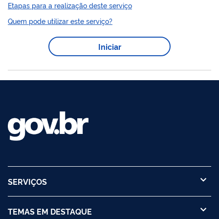
gerado pelo Sistema Nacional de Informações sobre a Gestão
Etapas para a realização deste serviço
Resíduos
Sólidos
dos
(SINIR). Trata-se de um instrumento
Quem pode utilizar este serviço?
que tem como objetivo monitorar, rastrear e controlar a
resíduos
sólidos
movimentação de
no Brasil desde sua
Iniciar
geração até a destinação final ambientalmente adequada. Em
alguns estados (SP, RJ, SC, MG, RS, ES e GO) já existem
sistemas próprios para emissão do MTR. Os...
SERVIÇOS
TEMAS EM DESTAQUE