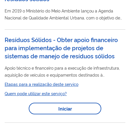
Em 2019 o Ministério do Meio Ambiente lançou a Agenda
Nacional de Qualidade Ambiental Urbana, com o objetivo de
melhorar a qualidade de vida nas cidades através da
diminuição da poluição e do correto manejo e reciclagem de
Resíduos Sólidos - Obter apoio financeiro
resíduos
e rejeitos. Abaixo você encontrará programas que
para implementação de projetos de
fazem parte da Agenda assim como serviços oferecidos pelo
Governo Federal relacionados ao tema. Agenda Nacional de
sistemas de manejo de resíduos sólidos
Qualidade Ambiental Urbana ...
Apoio técnico e financeiro para a execução de infraestrutura,
aquisição de veículos e equipamentos destinados à
implantação e/ou melhoria de projetos de sistemas de gestão
Etapas para a realização deste serviço
resíduos
sólidos
e gerenciamento de
, com a coleta e
Quem pode utilizar este serviço?
disposição adequada em aterros sanitários; sistemas de
reciclagem, com a coleta e manejo em unidades de
Iniciar
recuperação de materiais secos; e sistemas de tratamento de
resíduos
orgânicos, com a coleta e manejo em unidades de
compostagem e outras tecnologias apropriadas. ...