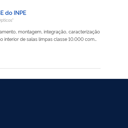
SE do INPE
Ópticos"
inhamento, montagem, integração, caracterização
o interior de salas limpas classe 10.000 com
spaciais
Ópticos
e Eletrônicos (LDSE) do