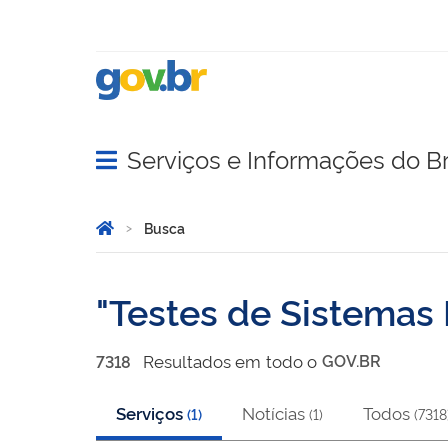
Serviços e Informações do Br
Abrir menu principal de navegação
Você está aqui:
Página Inicial
Busca
Busca
Testes de Sistemas 
Resultado
s
em
todo o
GOV.BR
7318
Serviços
Notícias
Todos
(
1
)
(
1
)
(
7318