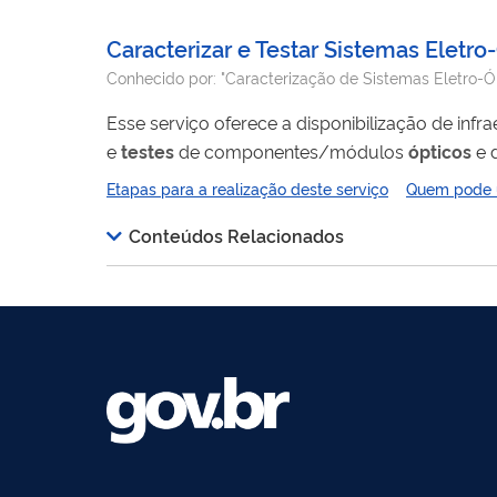
Caracterizar e Testar Sistemas Elet
Conhecido por:
"Caracterização de Sistemas Eletro-Óp
Esse serviço oferece a disponibilização de inf
e
testes
de componentes/módulos
ópticos
e 
temperatura e umidade controladas nas instal
Etapas para a realização deste serviço
Quem pode ut
Conteúdos Relacionados