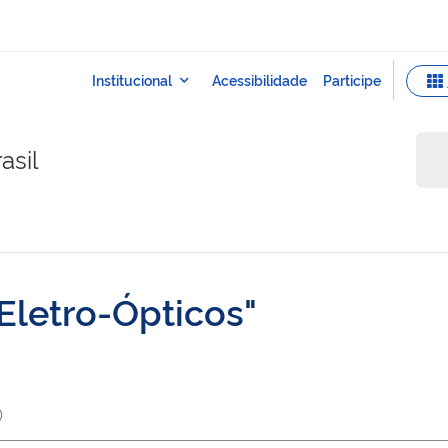
asil
Eletro-Ópticos
)