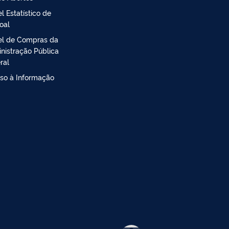
l Estatístico de
oal
el de Compras da
nistração Pública
ral
so à Informação