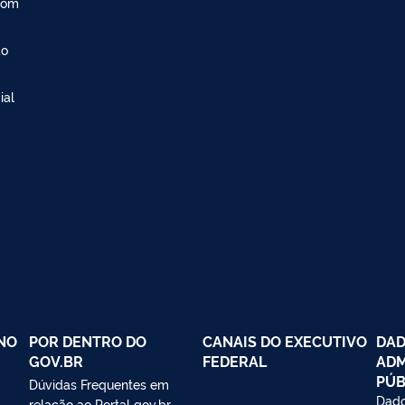
com
ão
ial
NO
POR DENTRO DO
CANAIS DO EXECUTIVO
DAD
GOV.BR
FEDERAL
ADM
PÚB
Dúvidas Frequentes em
Dado
relação ao Portal gov.br