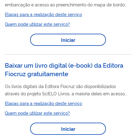
embarcação e acesso ao preenchimento do mapa de bordo
digital
.
Etapas para a realização deste serviço
Quem pode utilizar este serviço?
Iniciar
Baixar um livro digital (e-book) da Editora
Fiocruz gratuitamente
Os livros digitais da Editora Fiocruz são disponibilizados
através do projeto SciELO Livros, a maioria deles em acesso
aberto.
Etapas para a realização deste serviço
Quem pode utilizar este serviço?
Iniciar