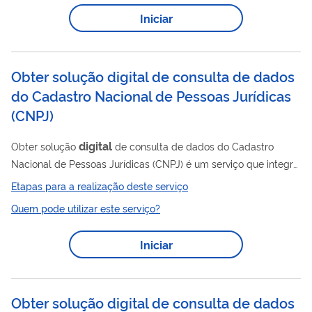
serviço sucedâneo dos atuais Serviços de Televisão por
Iniciar
TV
Assinatura:
a Cabo - TVC, Serviço de Distribuição de Sinais
Multiponto Multicanais - MMDS, Serviço de Distribuição de
Sinais de Televisão e de...
Obter solução digital de consulta de dados
do Cadastro Nacional de Pessoas Jurídicas
(CNPJ)
digital
Obter solução
de consulta de dados do Cadastro
Nacional de Pessoas Jurídicas (CNPJ) é um serviço que integra,
de forma segura, aplicativos terceiros ao Cadastro Nacional de
Etapas para a realização deste serviço
Pessoa Jurídica, por meio de uma interface de processamento
Quem pode utilizar este serviço?
de aplicações entre um servidor da Web e um navegador da
Web (API). O usuário incorpora a funcionalidade de requisição
Iniciar
de dados CNPJ aos sistemas de sua empresa, diretamente nas
bases da Secretaria da Receita...
Obter solução digital de consulta de dados