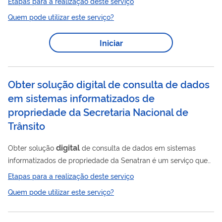
Etapas para a realização deste serviço
escrituração em papel pela escrituração transmitida via
Quem pode utilizar este serviço?
arquivo, ou seja, corresponde à obrigação de transmitir, em
digital
versão
, os livros Diário, Razão, Balancetes Diários,
Iniciar
Balanços e demais fichas. O acesso realizado por membro do
SPED será restrito à competência legal do usuário e as
informações devem ser...
Obter solução digital de consulta de dados
em sistemas informatizados de
propriedade da Secretaria Nacional de
Trânsito
digital
Obter solução
de consulta de dados em sistemas
informatizados de propriedade da Senatran é um serviço que
possibilita o acesso às informações de veículos, condutores e
Etapas para a realização deste serviço
infrações com segurança e confiabilidade, direto das bases da
Quem pode utilizar este serviço?
Secretaria Nacional de Trânsito (Senatran), em tempo real, por
meio de uma ferramenta de integração entre sistemas. As
consultas podem ser sobre condutor, veículo e infração.