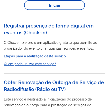
manter a galeria de ex-Presidentes pretende expandir e
Iniciar
possibilitar o acesso aos cidadãos brasileiros interessados em
conhecer a bibliografia e a trajetória dos Presidentes da
República.
Registrar presença de forma digital em
eventos (Check-in)
O Check-in Serpro é um aplicativo gratuito que permite ao
organizador do evento criar quantas reuniões e eventos
desejar, de maneira que os participantes possam realizar o
Etapas para a realização deste serviço
registro de presença através de um QR Code. Assim, elimina-
Quem pode utilizar este serviço?
se a necessidade do preenchimento manual de listas de
presença, que é um incômodo para pessoas que estão sempre
participando de reuniões .
Obter Renovação de Outorga de Serviço de
Radiodifusão (Rádio ou TV)
Este serviço é destinado à inicialização do processo de
renovação da outorga para a prestação de serviços de