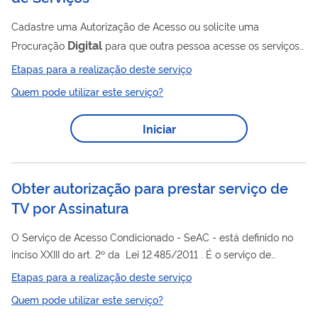
Cadastre uma Autorização de Acesso ou solicite uma
Digital
Procuração
para que outra pessoa acesse os serviços
digitais da Receita Federal por você. Essa
Etapas para a realização deste serviço
autorização/procuração permite que outra pessoa
Quem pode utilizar este serviço?
(outorgado/representante legal) possa representar você
(outorgantetitular) ou a sua empresa na utilização dos serviços
Iniciar
digitais da Receita Federal. Não é válida para o atendimento
presencial, somente para a utilização dos serviços digitais (e-
CAC e Portal de Serviços). Você pode escolher...
Obter autorização para prestar serviço de
TV por Assinatura
O Serviço de Acesso Condicionado - SeAC - está definido no
inciso XXIII do art. 2º da Lei 12.485/2011 . É o serviço de
telecomunicações de interesse coletivo prestado no regime
Etapas para a realização deste serviço
privado, destinado à distribuição de conteúdos audiovisuais na
Quem pode utilizar este serviço?
forma de pacotes de canais de programação. O SeAC é o