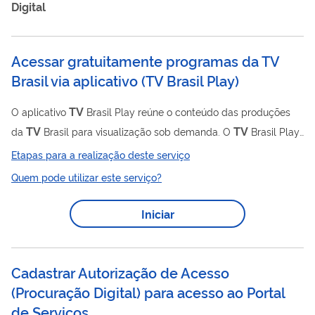
Digital
Acessar gratuitamente programas da TV
Brasil via aplicativo
(
TV Brasil Play
)
TV
O aplicativo
Brasil Play reúne o conteúdo das produções
TV
TV
da
Brasil para visualização sob demanda. O
Brasil Play
está no ar desde agosto de 2018, composto por produções
Etapas para a realização deste serviço
infantis, entretenimento e jornalismo) que podem ser
Quem pode utilizar este serviço?
acessados gratuitamente, a qualquer momento. Também é
TV
possível, por meio dele, assistir ao vivo à programação da
Iniciar
Brasil. O aplicativo está disponível para iOS e Android e pode
ser instalado nos celulares sem custo algum. -- Envie sua
solicitação, elogio,...
Cadastrar Autorização de Acesso
(Procuração Digital) para acesso ao Portal
de Serviços