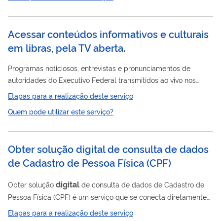
epidemias. Disponibilizado para todas as emissoras públicas e
comerciais de rádio e televisão o sinal de satélite para a
formação de rede e transmissão dos conteúdos. Nas
Acessar conteúdos informativos e culturais
transmissões em Rede Nacional, também se faz a produção e
em libras, pela TV aberta.
a geração desses conteúdos. A lista de conteúdos...
Programas noticiosos, entrevistas e pronunciamentos de
autoridades do Executivo Federal transmitidos ao vivo nos
TV
canais abertos do Governo Federal (Canal Gov) e da
Brasil
Etapas para a realização deste serviço
garantem acessibilidade para deficientes auditivos. Há
Quem pode utilizar este serviço?
tradução em Libras de conteúdos audiovisuais (filmes) e do
Repórter Brasil - transmitido ao vivo diariamente, com as
principais notícias do país e do mundo. Todas as entrevistas do
Obter solução digital de consulta de dados
presidente da República também são transmitidas com
de Cadastro de Pessoa Física (CPF)
tradução em libras, pelo Canal Gov e...
digital
Obter solução
de consulta de dados de Cadastro de
Pessoa Física (CPF) é um serviço que se conecta diretamente
nas bases da Secretaria da Receita Federal (RFB) para
Etapas para a realização deste serviço
consulta segura e confiável às informações públicas do