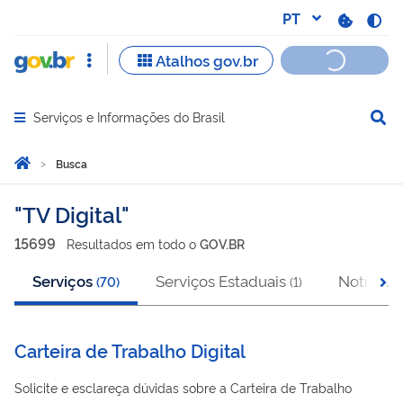
Serviços e Informações do Brasil
Abrir menu principal de navegação
Você está aqui:
Página Inicial
Busca
Busca
TV Digital
15699
Resultado
s
em
todo o
GOV.BR
Serviços
Serviços Estaduais
Notícias
(
70
)
(
1
)
(
Carteira de Trabalho Digital
Solicite e esclareça dúvidas sobre a Carteira de Trabalho