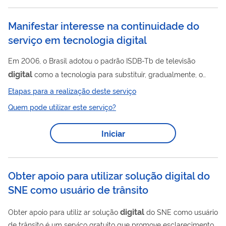
a...
Manifestar interesse na continuidade do
serviço em tecnologia digital
Em 2006, o Brasil adotou o padrão ISDB-Tb de televisão
digital
como a tecnologia para substituir, gradualmente, o
padrão analógico atual, permitindo que as entidades que
Etapas para a realização deste serviço
executam o serviço analógico de radiodifusão de sons e
Quem pode utilizar este serviço?
imagens e o ancilar de retransmissão possam continuar a
digital
executar suas transmissões em tecnologia
.​ A
Iniciar
digital
tecnologia
provê uma série de avanços, como melhora
na qualidade do som e da imagem, multiprogramação,
possibilidade de recepção do sinal em equipamentos...
Obter apoio para utilizar solução digital do
SNE como usuário de trânsito
digital
Obter apoio para utiliz ar solução
do SNE como usuário
de trânsito é um serviço gratuito que promove esclarecimentos