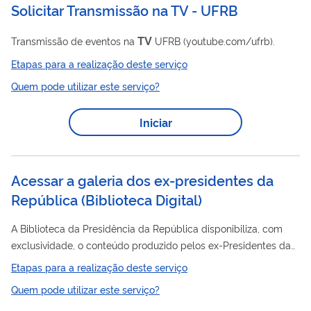
Solicitar Transmissão na TV - UFRB
digital
Qualquer pessoa que utilize o serviço “ Obter solução
de...
TV
Transmissão de eventos na
UFRB (youtube.com/ufrb).
Etapas para a realização deste serviço
Quem pode utilizar este serviço?
Iniciar
Acessar a galeria dos ex-presidentes da
República (Biblioteca Digital)
A Biblioteca da Presidência da República disponibiliza, com
exclusividade, o conteúdo produzido pelos ex-Presidentes da
República durante o mandato presidencial, além de fornecer
Etapas para a realização deste serviço
informações bibliográficas e publicações oficiais. O Portal da
Quem pode utilizar este serviço?
Biblioteca da Presidência da República ao disponibilizar e