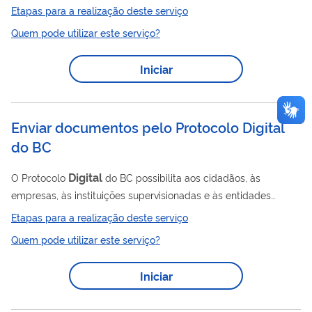
radiodifusão, tanto para rádio quanto para televisão. A
Etapas para a realização deste serviço
renovação é necessária para manter a legalidade e a
Quem pode utilizar este serviço?
autorização para a continuidade da transmissão​​​
Iniciar
Enviar documentos pelo Protocolo Digital
do BC
Digital
O Protocolo
do BC possibilita aos cidadãos, às
empresas, às instituições supervisionadas e às entidades
públicas enviar documentos ao Banco Central de forma
Etapas para a realização deste serviço
digital
totalmente
, proporcionando mais agilidade no
Quem pode utilizar este serviço?
atendimento e redução nos custos. Após enviados, os
documentos são analisados pela área do BC responsável pela
Iniciar
demanda. Assim, é importante saber quais os documentos são
necessários para ter seu pedido atendido. Há casos, inclusive,