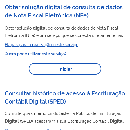
renda e...
Obter solução digital de consulta de dados
de Nota Fiscal Eletrônica (NFe)
digital
Obter solução
de consulta de dados de Nota Fiscal
Eletrônica (NFe) é um serviço que se conecta diretamente nas
Digital
bases do Sistema Público de Escrituração
– SPED da
Etapas para a realização deste serviço
Secretaria da Receita Federal do Brasil – RFB, por meio de
Quem pode utilizar este serviço?
uma ferramenta (API) para consulta em massa às informações
públicas de Notas Fiscais Eletrônicas (NFe). Para realizar a
Iniciar
consulta, é necessário o envio do n úmero da Nota Fiscal
Eletrônica ( NFe) para que a API retorne as...
Consultar histórico de acesso à Escrituração
Contábil Digital
(
SPED
)
Consulte quais membros do Sistema Público de Escrituração
Digital
Digital
(SPED) acessaram a sua Escrituração Contábil
(ECD). A ECD é parte integrante do projeto SPED e substitui a