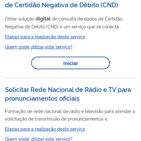
de Certidão Negativa de Débito (CND)
digital
Obter solução
de consulta de dados de Certidão
Negativa de Débito (CND) é um serviço que se conecta
diretamente nas bases da Secretaria da Receita Federal do
Etapas para a realização deste serviço
Brasil (RFB) e da Procuradoria-Geral da Fazenda Nacional
Quem pode utilizar este serviço?
(PGFN), por meio de uma ferramenta (API), para consulta
segura e confiável às informações públicas relacionadas a
Iniciar
todos os créditos tributários federais e Dívida Ativa da União
(DAU) de pessoas físicas, pessoas jurídicas e imóveis rurais.
Para realizar...
Solicitar Rede Nacional de Rádio e TV para
pronunciamentos oficiais
Formação de rede nacional de rádio e televisão para atender à
solicitação de transmissão de pronunciamentos e
comunicados oficiais sobre temas de relevância e interesse
Etapas para a realização deste serviço
nacionais, como campanhas de vacinação para evitar
Quem pode utilizar este serviço?