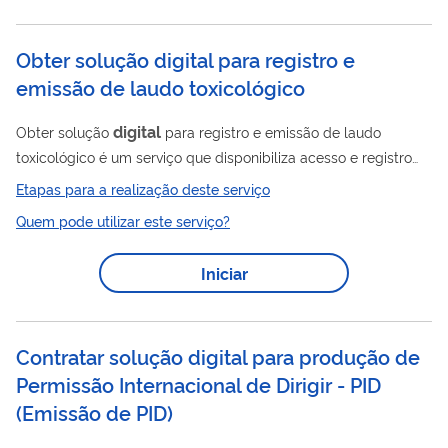
Obter solução digital para registro e
emissão de laudo toxicológico
digital
Obter solução
para registro e emissão de laudo
toxicológico é um serviço que disponibiliza acesso e registro
de laudo toxicológico de condutores no Registro Nacional de
Etapas para a realização deste serviço
Condutores Habilitados (RENACH), p or meio de webservice
Quem pode utilizar este serviço?
(WS). O serviço permite: incluir resultados de exames
toxicológicos; excluir resultados de exames toxicológicos;
Iniciar
consultar resultados de exames toxicológicos. Esse acesso é
concedido...
Contratar solução digital para produção de
Permissão Internacional de Dirigir - PID
(Emissão de PID)