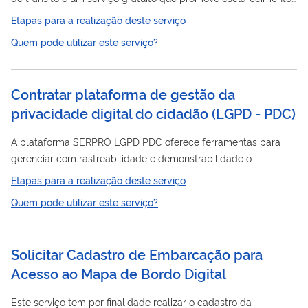
da utilização do Sistema de Notificação Eletrônica (SNE),
Etapas para a realização deste serviço
quando condutores e proprietários de veículos querem receber
Quem pode utilizar este serviço?
digital
notificações, comunicados e documentos em formato
dos órgãos autuadores e, se for de interesse, pagar infrações
de trânsito com desconto de 40%, desde que aceito os termos
Contratar plataforma de gestão da
e as condições para tal benefício,...
privacidade digital do cidadão (LGPD - PDC)
A plataforma SERPRO LGPD PDC oferece ferramentas para
gerenciar com rastreabilidade e demonstrabilidade o
consentimento do titular. Serviço para abertura de requisições,
Etapas para a realização deste serviço
consultas e gestão de solicitações referentes ao tratamento de
Quem pode utilizar este serviço?
dados pessoais. Útil para órgão e entidades públicas,
empresas privadas e entidades de classe que necessitam
coletar e registrar consentimento para o tratamento de dados
Solicitar Cadastro de Embarcação para
pessoais.
Acesso ao Mapa de Bordo Digital
Este serviço tem por finalidade realizar o cadastro da