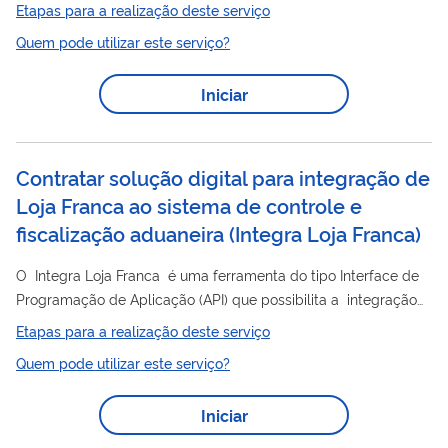
jurídicas, por meio de ferramenta (API) de inteligência, que
Etapas para a realização deste serviço
possibilita a validação da identidade a partir da consulta às
Quem pode utilizar este serviço?
bases originais do governo para, além de validar as
informações, verificar os dados. Existem duas modalidades de
Iniciar
validação: Biométrica: a partir de uma ou mais digitais ou da
foto da face do cidadão, o aplicativo...
Contratar solução digital para integração de
Loja Franca ao sistema de controle e
fiscalização aduaneira (Integra Loja Franca)
O Integra Loja Franca é uma ferramenta do tipo Interface de
Programação de Aplicação (API) que possibilita a integração
dos sistemas das Lojas Francas de Fronteira Terrestre ao
Etapas para a realização deste serviço
sistema de controle e fiscalização aduaneira da Receita
Quem pode utilizar este serviço?
Federal para a prestação de obrigações tributárias. Lojas
francas são estabelecimentos comerciais em aeroportos ou
Iniciar
portos autorizadas a vender mercadorias em moeda nacional
ou estrangeira. Por meio da ferramenta “Integra Loja Franca”,