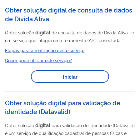
em que os documentos devem possuir...
Obter solução digital de consulta de dados
de Dívida Ativa
digital
Obter solução
de consulta de dados de Dívida Ativa é
um serviço que integra uma ferramenta (API), conectada
diretamente nas bases da Secretaria da Receita Federal (RFB)
Etapas para a realização deste serviço
para consulta segura e confiável às informações públicas
Quem pode utilizar este serviço?
relacionadas à Dívida Ativa da União, geridas pela
Procuradoria-Geral da Fazenda Nacional (PGFN) do Ministério
Iniciar
da Economia. Para realizar a consulta, é necessário o envio do
número da inscrição da dívida ativa ou do Cadastro de Pessoa
Física...
Obter solução digital para validação de
identidade (Datavalid)
digital
Obter solução
para validação de identidade (Datavalid)
é um serviço de qualificação cadastral de pessoas físicas e