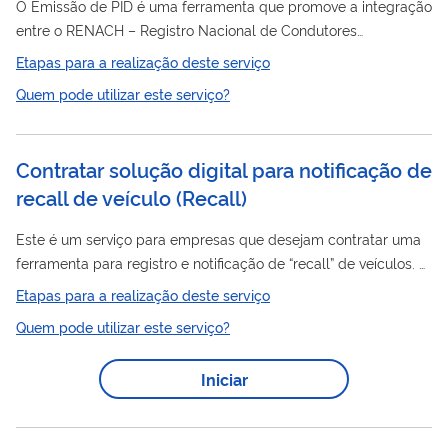
O Emissão de PID é uma ferramenta que promove a integração
entre o RENACH – Registro Nacional de Condutores
Habilitados e os sistemas das gráficas credenciadas pelo
Etapas para a realização deste serviço
Denatran, para que elas possam obter os dados necessários
Quem pode utilizar este serviço?
para emissão da PID.
Contratar solução digital para notificação de
recall de veículo
(
Recall
)
Este é um serviço para empresas que desejam contratar uma
ferramenta para registro e notificação de “recall” de veículos. O
“recall” é feito quando a empresa identifica algum item com
Etapas para a realização deste serviço
problema no veículo e solicita aos proprietários que
Quem pode utilizar este serviço?
compareçam em locais informados para o conserto deste
item. Por meio da ferramenta é possível fazer o registro de
Iniciar
eventos de “recall”, além de consulta, envio de notificações aos
proprietários e encerramento de eventos. A ferramenta é
integrada a vários...