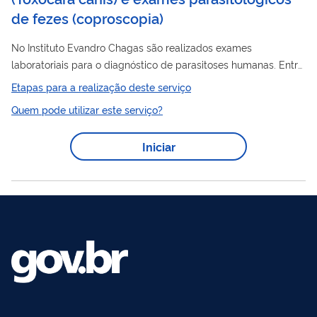
de fezes (coproscopia)
No Instituto Evandro Chagas são realizados exames
laboratoriais para o diagnóstico de parasitoses humanas. Entre
eles estão o diagnóstico sorológico da toxocaríase humana,
Etapas para a realização deste serviço
realizado por meio de ensaio imunoenzimático (EIA) para
Quem pode utilizar este serviço?
detecção de anticorpos IgG contra Toxocara canis no soro
humano, e os exames parasitológicos de fezes (coproscopia). A
Iniciar
coproscopia consiste na análise microscópica de amostras de
fezes para identificação de ovos, larvas, cistos e trofozoítos de
parasitos, utilizando...