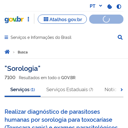
Serviços e Informações do Brasil
Abrir menu principal de navegação
Você está aqui:
Página Inicial
Busca
Busca
Sorologia
7100
Resultado
s
em
todo o
GOV.BR
Serviços
Serviços Estaduais
Notícias
(
1
)
(
7
)
(
1
Realizar diagnóstico de parasitoses
humanas por sorologia para toxocaríase
(Toxocara canis) e exames parasitológicos