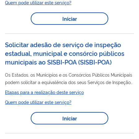
Quem pode utilizar este serviço?
voluntário de todos os serviços de inspeção, dos
estabelecimentos e produtos neles registrados, além de
Iniciar
controles aplicados à referida inspeção. Sua utilização
favorece o processo de adesão dos interessados aos Sistemas
Brasileiros de Inspeção de Produtos de...
Solicitar adesão de serviço de inspeção
estadual, municipal e consórcio públicos
municipais ao SISBI-POA
(
SISBI-POA
)
Os Estados, os Municípios e os Consórcios Públicos Municipais
podem solicitar a equivalência dos seus Serviços de Inspeção
de Produtos de Origem Animal ao MAPA. Para obtê-la, é
Etapas para a realização deste serviço
necessário comprovar que têm condições de executar com a
Quem pode utilizar este serviço?
mesma eficiência do MAPA. Os requisitos e demais
procedimentos necessários para o reconhecimento da
Iniciar
equivalência e adesão ao Sistema Brasileiro de Inspeção de
SISBI
Produtos de Origem Animal -
-POA estão estabelecidos
no Decreto n° 5.741, de 30 de março de 2006...