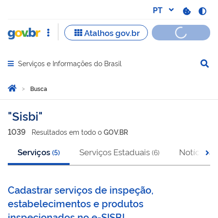
Serviços e Informações do Brasil
Abrir menu principal de navegação
Você está aqui:
Página Inicial
Busca
Busca
Sisbi
1039
Resultado
s
em
todo o
GOV.BR
Serviços
Serviços Estaduais
Notícias
(
5
)
(
6
)
(
7
Cadastrar serviços de inspeção,
estabelecimentos e produtos
inspecionados no e-SISBI