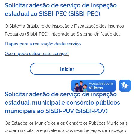
Solicitar adesão de serviço de inspeção
estadual ao SISBI-PEC
(
SISBI-PEC
)
O Sistema Brasileiro de Inspeção e Fiscalização dos Insumos
Sisbi
Pecuários (
-PEC), integrado ao Sistema Unificado de
Atenção a Sanidade Agropecuária (Suasa), organiza e
Etapas para a realização deste serviço
harmoniza os procedimentos de inspeção e fiscalização dos
Quem pode utilizar este serviço?
insumos pecuários entre os entes federativos, visando
assegurar a identidade, a qualidade, a conformidade, a
Iniciar
idoneidade e a segurança higiênico-sanitária e tecnológica
dos insumos pecuários. Os Estados e o Distrito Federal podem
solicitar a adesão de seus Serviços...
Solicitar adesão de serviço de inspeção
estadual, municipal e consórcio públicos
municipais ao SISBI-POV
(
SISBI-POV
)
Os Estados, os Municípios e os Consórcios Públicos Municipais
podem solicitar a equivalência dos seus Serviços de Inspeção