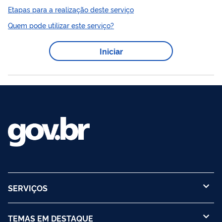
de Produtos de Origem Vegetal ao MAPA. Para obtê-la, é
Etapas para a realização deste serviço
necessário comprovar que têm condições de executar com a
Quem pode utilizar este serviço?
mesma eficiência do MAPA. Os requisitos e demais
procedimentos necessários para o reconhecimento da
Iniciar
SISBI
equivalência e adesão ao
-POV estão estabelecidos no
Decreto n° 5.741, de 30 de março de 2006, e na Portaria MAPA
n° 153, de 27 de maio de 2021.
SERVIÇOS
TEMAS EM DESTAQUE