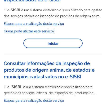
SISBI
O e-
é um sistema eletrônico disponibilizado para gestão
dos serviços oficiais de inspeção de produtos de origem animal
dos Estados, Distrito Federal, Municípios e consórcios de
Etapas para a realização deste serviço
Municípios, contemplando o Cadastro Geral voluntário de
Quem pode utilizar este serviço?
todos os serviços de inspeção, dos estabelecimentos e
produtos neles registrados, além de controles aplicados à
Iniciar
referida inspeção. Sua utilização favorece o processo de
adesão dos interessados aos Sistemas Brasileiros de Inspeção
de Produtos de Produtos de...
Consultar informações da inspeção de
produtos de origem animal de estados e
municípios cadastrados no e-SISBI
SISBI
O e-
é um sistema eletrônico disponibilizado para
gestão dos serviços oficiais de inspeção de produtos de
origem animal dos Estados, Distrito Federal, Municípios e
Etapas para a realização deste serviço
consórcios de Municípios, contemplando o Cadastro Geral