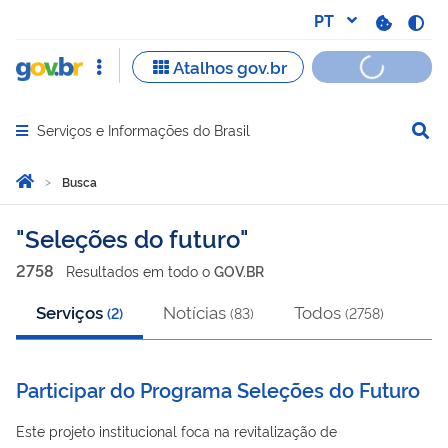
Serviços e Informações do Brasil
Abrir menu principal de navegação
Você está aqui:
Página Inicial
Busca
Busca
Seleções do futuro
2758
Resultado
s
em
todo o
GOV.BR
Serviços
Notícias
Todos
(
2
)
(
83
)
(
2758
)
Participar do Programa Seleções do Futuro
Este projeto institucional foca na revitalização de