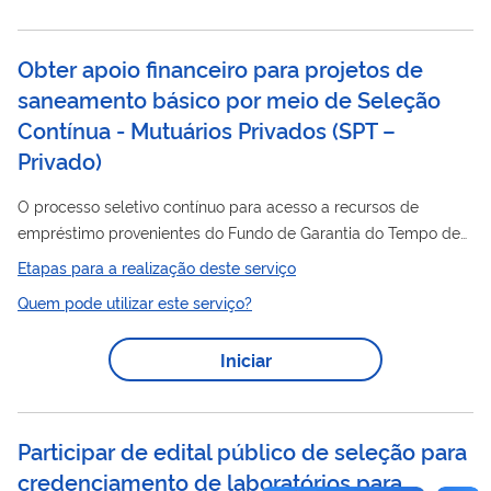
Obter apoio financeiro para projetos de
saneamento básico por meio de Seleção
Contínua - Mutuários Privados
(
SPT –
Privado
)
O processo seletivo contínuo para acesso a recursos de
empréstimo provenientes do Fundo de Garantia do Tempo de
Serviço (FGTS), visa implementar ações em saneamento básico
Etapas para a realização deste serviço
no âmbito do Programa Saneamento para Todos,
Quem pode utilizar este serviço?
regulamentado pelas instruções normativas Instrução
Normativa nº 9, de 21 de fevereiro de 2025 , Instrução
Iniciar
Normativa nº 10, de 21 de fevereiro de 2025 , Instrução
Normativa nº 11, de 21 de fevereiro de 2025 que regem a
seleção
e pela Instrução Normativa nº...
Participar de edital público de seleção para
credenciamento de laboratórios para