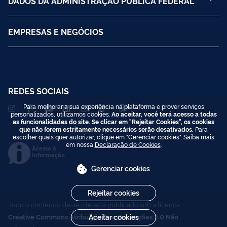
DADOS DA ADMINISTRAÇÃO PÚBLICA FEDERAL
EMPRESAS E NEGÓCIOS
REDES SOCIAIS
Para melhorar a sua experiência na plataforma e prover serviços
personalizados, utilizamos cookies.
Ao aceitar, você terá acesso a todas
as funcionalidades do site. Se clicar em "Rejeitar Cookies", os cookies
que não forem estritamente necessários serão desativados.
Para
escolher quais quer autorizar, clique em "Gerenciar cookies". Saiba mais
em nossa
Declaração de Cookies
.
Acesso à
Informação
Gerenciar cookies
Rejeitar cookies
Todo o conteúdo deste site está publicado sob a licença
Creative Commons Atribuição-SemDerivações 3.0 Não
Aceitar cookies