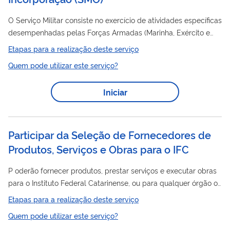
O Serviço Militar consiste no exercício de atividades específicas
desempenhadas pelas Forças Armadas (Marinha, Exército e
Aeronáutica) e compreenderá, na Mobilização de Pessoal,
Etapas para a realização deste serviço
todos os encargos com a Defesa Nacional e terá a duração
Quem pode utilizar este serviço?
normal de 12 (doze) meses. Todos os brasileiros são obrigados
ao Serviço Militar, conforme previsto no Art. 143 da Constituição
Iniciar
da República Federativa do Brasil de 1988. Os documentos que
tratam de forma particular em relação ao assunto são a Lei do
Serviço...
Participar da Seleção de Fornecedores de
Produtos, Serviços e Obras para o IFC
P oderão fornecer produtos, prestar serviços e executar obras
para o Instituto Federal Catarinense, ou para qualquer órgão ou
entidade do setor público, as microempresas, empresas de
Etapas para a realização deste serviço
pequeno porte, agricultores familiares, produtores rurais
Quem pode utilizar este serviço?
pessoa física, microempreendedores individuais, sociedades