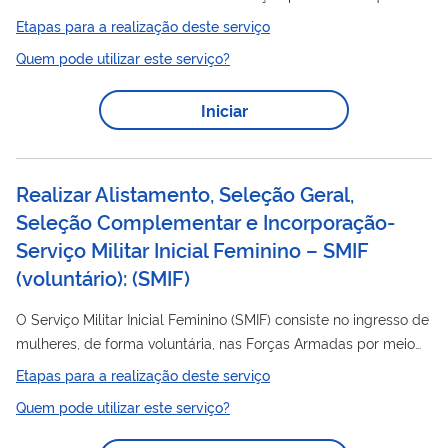
instituições públicas de ensino superior oferecem vagas a
Etapas para a realização deste serviço
candidatos participantes do Exame Nacional do Ensino Médio
Quem pode utilizar este serviço?
(Enem). Após a chamada regular do processo seletivo, o Sisu
disponibilizará às instituições participantes uma Lista de
Iniciar
Espera a ser utilizada prioritariamente para preenchimento das
vagas eventualmente não ocupadas. Para participar da Lista
de Espera do SiSU, o...
Realizar Alistamento, Seleção Geral,
Seleção Complementar e Incorporação-
Serviço Militar Inicial Feminino – SMIF
(voluntário):
(
SMIF
)
O Serviço Militar Inicial Feminino (SMIF) consiste no ingresso de
mulheres, de forma voluntária, nas Forças Armadas por meio
do alistamento militar. A primeira fase é o alistamento, seguido
Etapas para a realização deste serviço
seleção
seleção
da
geral, designação,
complementar e, por
Quem pode utilizar este serviço?
fim, a incorporação em alguma organização militar. O
alistamento poderá ser online ou presencial, somente no