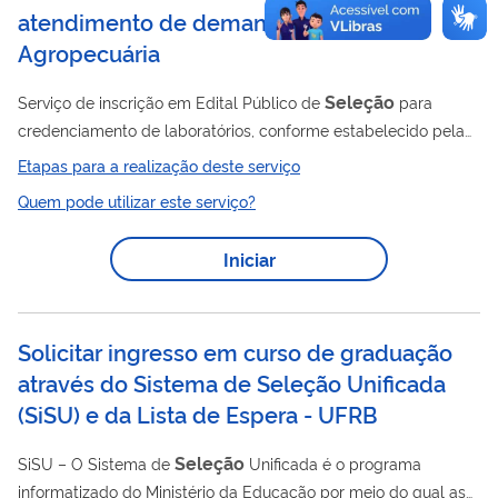
atendimento de demandas da Defesa
Agropecuária
Seleção
Serviço de inscrição em Edital Público de
para
credenciamento de laboratórios, conforme estabelecido pela
Portaria MAPA nº 747, de 23 de dezembro de 2024, aos
Etapas para a realização deste serviço
laboratórios públicos e privados que visam atender de forma
Quem pode utilizar este serviço?
complementar às demandas das ações de fiscalização do
SUASA, do SISBI ou do Ministério da Agricultura e Pecuária.
Iniciar
Solicitar ingresso em curso de graduação
através do Sistema de Seleção Unificada
(SiSU) e da Lista de Espera - UFRB
Seleção
SiSU – O Sistema de
Unificada é o programa
informatizado do Ministério da Educação por meio do qual as