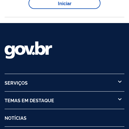
Iniciar
período compreendido entre 1º janeiro e 30 de junho do ano
em que completar 18(dezoito) anos. A cidadã que for
incorporada às Forças...
SERVIÇOS
TEMAS EM DESTAQUE
NOTÍCIAS