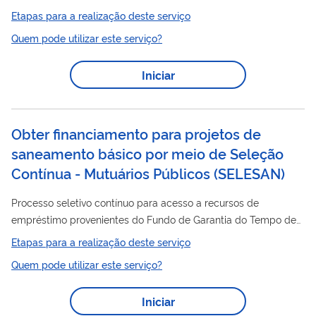
Etapas para a realização deste serviço
Quem pode utilizar este serviço?
Iniciar
Obter financiamento para projetos de
saneamento básico por meio de Seleção
Contínua - Mutuários Públicos
(
SELESAN
)
Processo seletivo contínuo para acesso a recursos de
empréstimo provenientes do Fundo de Garantia do Tempo de
Serviço (FGTS), destinado a empreendimentos, planos ou
Etapas para a realização deste serviço
projetos em saneamento básico, regulamentado pela
Quem pode utilizar este serviço?
Instrução Normativa nº 30/2022 e pela Instrução Normativa
MCidades nº 39/2012 . Mais informações disponíveis na página
Iniciar
do Ministério das Cidades .