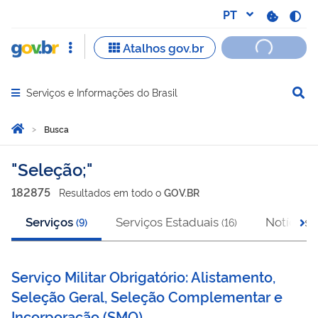
Serviços e Informações do Brasil
Abrir menu principal de navegação
Você está aqui:
Página Inicial
Busca
Busca
Seleção;
182875
Resultado
s
em
todo o
GOV.BR
Serviços
Serviços Estaduais
Notícias
(
9
)
(
16
)
(
Serviço Militar Obrigatório: Alistamento,
Seleção Geral, Seleção Complementar e
Incorporação
(
SMO
)