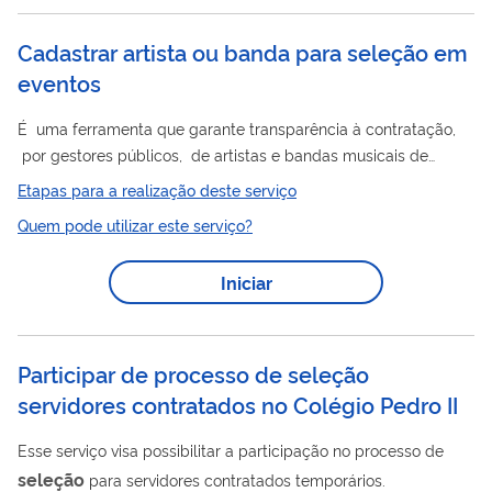
cooperativas de consumo e empresas de médio e grande
porte, nacionais ou estrangeiras, situadas no Brasil ou no
Cadastrar artista ou banda para seleção em
exterior. Você, e todos os interessados, devem participar de um
eventos
processo de...
É uma ferramenta que garante transparência à contratação,
por gestores públicos, de artistas e bandas musicais de
consagração artística regional ou nacional , no Pro grama de
Etapas para a realização deste serviço
Apoio a Eventos Geradores de Fluxos Turísticos do Ministério
Quem pode utilizar este serviço?
do Turismo.
Iniciar
Participar de processo de seleção
servidores contratados no Colégio Pedro II
Esse serviço visa possibilitar a participação no processo de
seleção
para servidores contratados temporários.