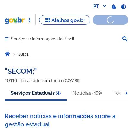
Serviços e Informações do Brasil
Abrir menu principal de navegação
Você está aqui:
Página Inicial
Busca
Busca
SECOM;
10116
Resultado
s
em
todo o
GOV.BR
Serviços Estaduais
Notícias
Todos
(
4
)
(
459
)
(
1
Receber notícias e informações sobre a
gestão estadual