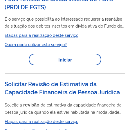
(
PRDI DE FGTS
)
É o serviço que possibilita ao interessado requerer a reanálise
da situação dos débitos inscritos em dívida ativa do Fundo de
Garantia do Tempo de Serviço (FGTS) para alegação de: -
Etapas para a realização deste serviço
pagamento; Atenção ! Em caso de alegação de pagamento
Quem pode utilizar este serviço?
de valores diretamente ao trabalhador em acordo homologado
pelo juízo ou sentença transitada em julgado, clique aqui para
Iniciar
acessar a o rientação completa . - parcelamento; - suspensão
de exigibilidade por decisão judicial; - decisão...
Solicitar Revisão de Estimativa da
Capacidade Financeira de Pessoa Jurídica
revisão
Solicite a
da estimativa da capacidade financeira da
pessoa jurídica quando ela estiver habilitada na modalidade
Limitada e houver indicação de que sua capacidade financeira
Etapas para a realização deste serviço
permite limites maiores ou a reclassificação para outra