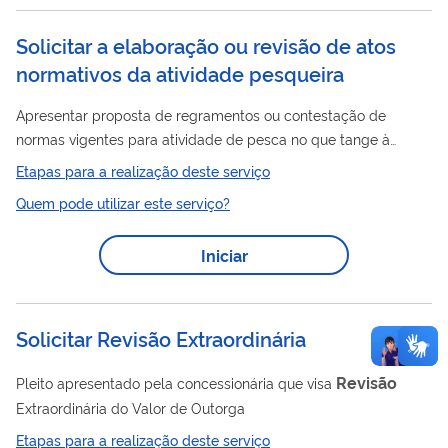
produtora.
Solicitar a elaboração ou revisão de atos
normativos da atividade pesqueira
Apresentar proposta de regramentos ou contestação de
normas vigentes para atividade de pesca no que tange à
competência da Secretaria de Aquicultura e Pesca na gestão
Etapas para a realização deste serviço
do uso sustentável dos recursos pesqueiros, visando a
Quem pode utilizar este serviço?
sustentabilidade econômica, social e ambiental da atividade,
podendo ser encaminhadas por entidades representativa de
Iniciar
classe (conselhos, associações, sindicatos, entre outros) ou
demandante individual.
Solicitar Revisão Extraordinária
Revisão
Pleito apresentado pela concessionária que visa
Extraordinária do Valor de Outorga
Etapas para a realização deste serviço