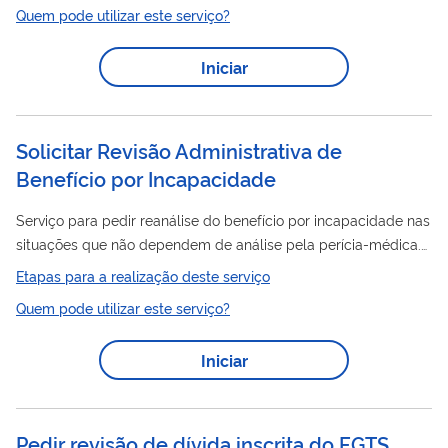
Quem pode utilizar este serviço?
pedido é realizado totalmente pela internet, você não precisa ir
ao INSS.
Iniciar
Solicitar Revisão Administrativa de
Benefício por Incapacidade
Serviço para pedir reanálise do benefício por incapacidade nas
situações que não dependem de análise pela perícia-médica.
É indicado nos casos, por exemplo, de: ajustes do valor do
Etapas para a realização deste serviço
benefício ou do tempo de contribuição considerado;
Quem pode utilizar este serviço?
inclusão/alteração/exclusão de dependentes; apresentação
de novos documentos. Este pedido é realizado totalmente pela
Iniciar
internet, você não precisa ir ao INSS.
Pedir revisão de dívida inscrita do FGTS