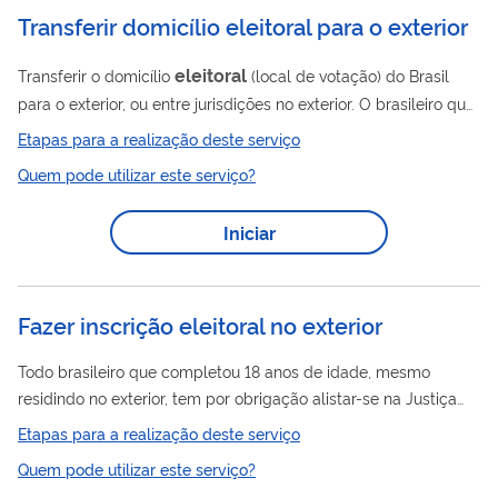
Transferir domicílio eleitoral para o exterior
eleitoral
Transferir o domicílio
(local de votação) do Brasil
para o exterior, ou entre jurisdições no exterior. O brasileiro que
eleitoral
se muda para o exterior deve transferir o domicílio
Etapas para a realização deste serviço
para poder votar nas eleições presidenciais. No exterior, é
Quem pode utilizar este serviço?
realizada unicamente a votação para presidente.
Iniciar
Fazer inscrição eleitoral no exterior
Todo brasileiro que completou 18 anos de idade, mesmo
residindo no exterior, tem por obrigação alistar-se na Justiça
Eleitoral
, a fim de obter o seu Título de Eleitor; Para o
Etapas para a realização deste serviço
cidadão brasileiro entre 16 e 18 anos de idade, incompletos, o
Quem pode utilizar este serviço?
eleitoral
alistamento
e o voto são facultativos; Para solicitar