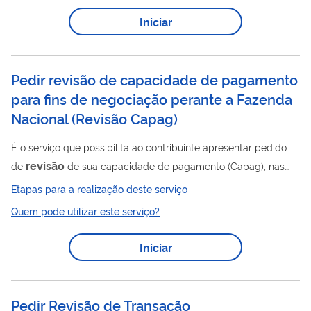
da CIPATR.
Iniciar
Pedir revisão de capacidade de pagamento
para fins de negociação perante a Fazenda
Nacional
(
Revisão Capag
)
É o serviço que possibilita ao contribuinte apresentar pedido
revisão
de
de sua capacidade de pagamento (Capag), nas
situações em que discordar da classificação estimada pela
Etapas para a realização deste serviço
PGFN ou dos valores utilizados no cálculo. O prazo para
Quem pode utilizar este serviço?
apresentar o pedido é de 30 dias contados da data em que
teve ciência da sua capacidade de pagamento, da qual
Iniciar
pretende revisar. Importante! A Capacidade de Pagamento
Presumida é um valor numérico, expresso em R$ (reais), que
representa o quanto a PGFN espera...
Pedir Revisão de Transação