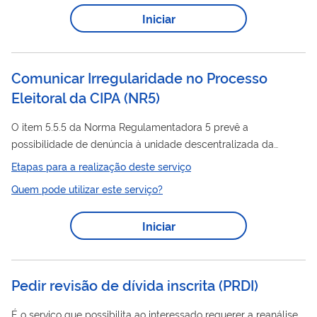
os serviços eleitorais, basta acessar: Autoatendimento
Iniciar
eleitoral
Eleitoral
— Tribunal Superior
Comunicar Irregularidade no Processo
Eleitoral da CIPA (NR5)
O item 5.5.5 da Norma Regulamentadora 5 prevê a
possibilidade de denúncia à unidade descentralizada da
Inspeção do Trabalho, de irregularidade ocorrida no processo
Etapas para a realização deste serviço
eleitoral
da Comissão Interna de Prevenção de Acidentes -
Quem pode utilizar este serviço?
CIPA, até 30 (trinta) dias após a data da divulgação do
resultado da eleição da CIPA.
Iniciar
Pedir revisão de dívida inscrita
(
PRDI
)
É o serviço que possibilita ao interessado requerer a reanálise