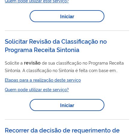
Quem pode utilizar este serviço?
modalidade. O objetivo é elevar o limite de
importação/exportação da empresa, passando de
Iniciar
modalidades limitadas para superiores. É possível pedir a
revisão
da estimativa de capacidade financeira quando: O
declarante tiver recursos próprios...
Solicitar Revisão da Classificação no
Programa Receita Sintonia
revisão
Solicite a
de sua classificação no Programa Receita
Sintonia. A classificação no Sintonia é feita com base em
indicadores de regularidade, organizados em quatro áreas:
Etapas para a realização deste serviço
Cadastro, Declarações e Escriturações, Consistência e
Quem pode utilizar este serviço?
Pagamento. Esses indicadores verificam se o cadastro está
regular, se as declarações e escriturações foram entregues no
Iniciar
prazo, se as informações prestadas estão corretas e se os
pagamentos estão em dia. Se você identificar erro material,
pode solicitar, com...
Recorrer da decisão de requerimento de