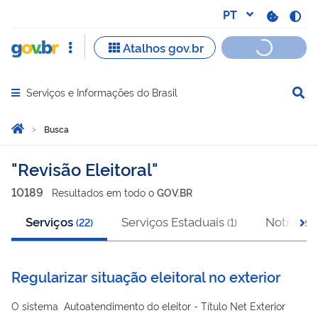
Serviços e Informações do Brasil
Abrir menu principal de navegação
Você está aqui:
Página Inicial
Busca
Busca
Revisão Eleitoral
10189
Resultado
s
em
todo o
GOV.BR
Serviços
Serviços Estaduais
Notícias
(
22
)
(
1
)
(
Regularizar situação eleitoral no exterior
O sistema Autoatendimento do eleitor - Título Net Exterior