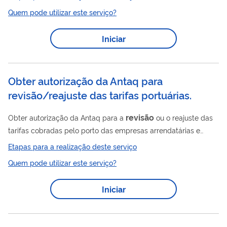
Quem pode utilizar este serviço?
Iniciar
Obter autorização da Antaq para
revisão/reajuste das tarifas portuárias.
revisão
Obter autorização da Antaq para a
ou o reajuste das
tarifas cobradas pelo porto das empresas arrendatárias e
usuários em geral, nos termos do art. 27, inciso VII, da Lei nº
Etapas para a realização deste serviço
Revisão
10.233, de 2001.
realizada a pedido ou promovida de
Quem pode utilizar este serviço?
ofício pela Antaq quando da ocorrência de fatos ou situações
não previstos, que alteraram de forma estrutural a
Iniciar
compatibilidade entre as condições da prestação dos serviços
e o equilíbrio econômico-financeiro da estrutura tarifária
vigente. Atualização...