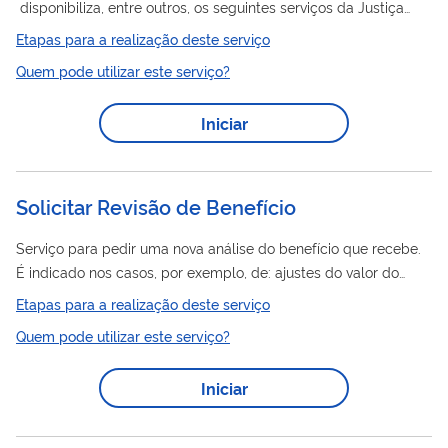
disponibiliza, entre outros, os seguintes serviços da Justiça
Eleitoral
a cidadãs e cidadãos residentes no exterior: tirar o
Etapas para a realização deste serviço
primeiro título (alistamento); alterar dados pessoais; incluir o
Quem pode utilizar este serviço?
nome social; atualizar o endereço; trocar o local de
eleitoral
votação; regularizar título
cancelado
Iniciar
revisão
eleitoral
(
); transferir o município de domicílio
, com
possibilidade de correção de dados ou de regularização do
eleitoral
título
cancelado...
Solicitar Revisão de Benefício
Serviço para pedir uma nova análise do benefício que recebe.
É indicado nos casos, por exemplo, de: ajustes do valor do
benefício ou do tempo de contribuição considerado;
Etapas para a realização deste serviço
inclusão/alteração/exclusão de dependentes; apresentação
Quem pode utilizar este serviço?
de novos documentos. Este pedido é realizado totalmente
pela internet, você não precisa ir ao INSS.
Iniciar