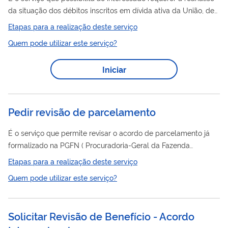
da situação dos débitos inscritos em dívida ativa da União, de
natureza tributária ou não tributária, para alegação de: -
Etapas para a realização deste serviço
pagamento; - parcelamento; - suspensão de exigibilidade por
Quem pode utilizar este serviço?
decisão judicial; - decisão administrativa; - depósito judicial; -
compensação; - retificação da declaração ou preenchimento
Iniciar
da declaração com erro; - vício formal na constituição do
crédito; - decadência; - prescrição; ...
Pedir revisão de parcelamento
É o serviço que permite revisar o acordo de parcelamento já
formalizado na PGFN ( Procuradoria-Geral da Fazenda
Nacional) , especialmente nas seguintes hipóteses: inclusão de
Etapas para a realização deste serviço
novas Inscrições em DAU ( Dívida Ativa da União) na conta de
Quem pode utilizar este serviço?
negociação, desde que dentro do prazo de adesão da
modalidade negociada; exclusão de Inscrições em DAU na
conta de negociação; alteração da quantidade de parcelas
Solicitar Revisão de Benefício - Acordo
negociadas; inclusão, alteração ou exclusão dos montantes de