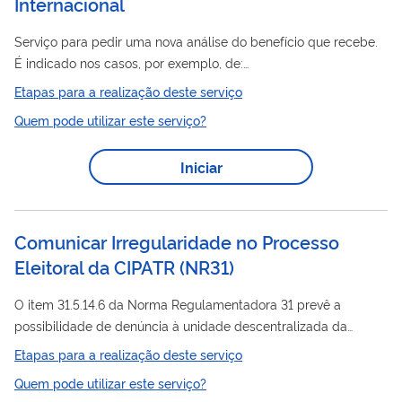
Internacional
Base de Cálculo...
Serviço para pedir uma nova análise do benefício que recebe.
É indicado nos casos, por exemplo, de:
Inclusão/alteração/exclusão de períodos de trabalho, inclusive
Etapas para a realização deste serviço
no exterior; Ajustes do valor do benefício;
Quem pode utilizar este serviço?
Inclusão/alteração/exclusão de dependentes; Apresentação
de novos documentos. Este pedido é realizado totalmente pela
Iniciar
internet, você não precisa ir ao INSS.
Comunicar Irregularidade no Processo
Eleitoral da CIPATR (NR31)
O item 31.5.14.6 da Norma Regulamentadora 31 prevê a
possibilidade de denúncia à unidade descentralizada da
Inspeção do Trabalho
Etapas para a realização deste serviço
eleitoral
de irregularidade ocorrida no processo
da CIPATR,
Quem pode utilizar este serviço?
em até 30 (trinta) dias da data da posse dos novos membros