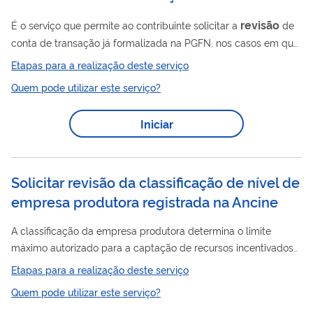
revisão
É o serviço que permite ao contribuinte solicitar a
de
conta de transação já formalizada na PGFN, nos casos em que
deseja incluir ou excluir inscrições em razão do controle de
Etapas para a realização deste serviço
legalidade, por decisão administrativa ou judicial posterior à
Quem pode utilizar este serviço?
negociação. Importante destacar que os contribuintes que já
possuem acordos de transação vigentes poderão, até 31 de
Iniciar
outubro de 2022, repactuar o acordo para incluir outras
inscrições – desde que elas se enquadrem nos requisitos da
negociação....
Solicitar revisão da classificação de nível de
empresa produtora registrada na Ancine
A classificação da empresa produtora determina o limite
máximo autorizado para a captação de recursos incentivados
ao abrigo de benefícios fiscais na esfera federal e conta pontos
Etapas para a realização deste serviço
em editais do Fundo Setorial do Audiovisual - FSA. É realizada
Quem pode utilizar este serviço?
a partir do histórico de obras produzidas pela empresa