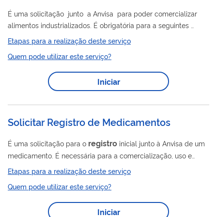
É uma solicitação junto a Anvisa para poder comercializar
alimentos industrializados. É obrigatória para a seguintes
categorias de alimentos (conforme estabelecido no Anexo II
Etapas para a realização deste serviço
da RDC nº 27/2010 ): Novos alimentos e novos ingredientes (
Quem pode utilizar este serviço?
Resolução nº 16/1999 e Resolução nº 17/1999 ) Alimentos com
alegações de propriedades funcionais e/ou de saúde (
Iniciar
Resolução nº 18/1999 e Resolução nº 19/1999 ) Alimentos
infantis ( RDC nº 42/2011 , RDC nº 43/2011 ...
Solicitar Registro de Medicamentos
registro
É uma solicitação para o
inicial junto à Anvisa de um
medicamento. É necessária para a comercialização, uso e
importação de medicamentos de forma regular no país. A lista
Etapas para a realização deste serviço
de assuntos de petição relacionados a esse serviço está
Quem pode utilizar este serviço?
disponível neste link .
Iniciar