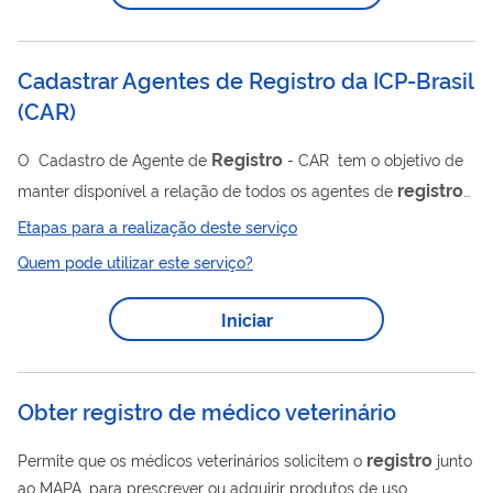
Cadastrar Agentes de Registro da ICP-Brasil
(
CAR
)
Registro
O Cadastro de Agente de
- CAR tem o objetivo de
registro
manter disponível a relação de todos os agentes de
que atuam no âmbito da ICP-Brasil, possibilitando apoio no
Etapas para a realização deste serviço
controle desses atores nas atividades de auditoria e
Quem pode utilizar este serviço?
fiscalização do ITI, sem implicação em qualquer
responsabilização pelos vínculos estabelecidos. Somente os
Iniciar
Registro
Agentes de
relacionados na lista disponibilizada no
site do ITI poderão ter acesso aos sistemas de emissão de
certificados digitais. A relação é...
Obter registro de médico veterinário
registro
Permite que os médicos veterinários solicitem o
junto
ao MAPA, para prescrever ou adquirir produtos de uso