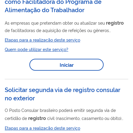
como Facilitadora do Programa de
Alimentação do Trabalhador
registro
As empresas que pretendam obter ou atualizar seu
de facilitadoras de aquisição de refeições ou gêneros
alimentícios junto ao Programa de Alimentação do Trabalhador
Etapas para a realização deste serviço
(PAT) devem preencher os dados no sistema e encaminhar
Quem pode utilizar este serviço?
a documentação exigida para análise. Após análise da
solicitação e da documentação enviada, caso a
Iniciar
requerente preencha os requisitos legais, será registrada
no PAT pela Coordenação-Geral de Fiscalização em
Segurança e Saúde no Trabalho e comunicada dessa decisão
por...
Solicitar segunda via de registro consular
no exterior
O Posto Consular brasileiro poderá emitir segunda via de
registro
certidão de
civil (nascimento, casamento ou óbito)
que tiver emitido, desde que não tenha sido trasladada no
Etapas para a realização deste serviço
Brasil. O Posto Consular não poderá emitir segunda via de