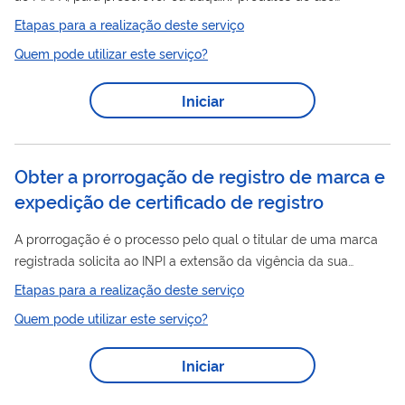
veterinário contendo substâncias sujeita a controle especial, de
Etapas para a realização deste serviço
acordo com as exigências contidas na Instrução Normativa nº
Quem pode utilizar este serviço?
35, de 11 de setembro de 2017.
Iniciar
Obter a prorrogação de registro de marca e
expedição de certificado de registro
A prorrogação é o processo pelo qual o titular de uma marca
registrada solicita ao INPI a extensão da vigência da sua
proteção por mais 10 anos. A expedição do certificado de
Etapas para a realização deste serviço
registro
de marca é o ato pelo qual o INPI emite um
Quem pode utilizar este serviço?
documento oficial que atesta a titularidade e a vigência do
registro
. A prorrogação deve ser solicitada ao durante o
Iniciar
registro
último ano de vigência do
(no prazo ordinário) ou, no
máximo, seis meses após o fim do decênio (no prazo