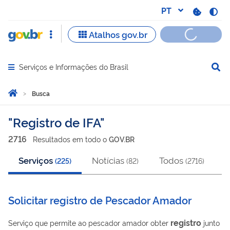
Serviços e Informações do Brasil
Abrir menu principal de navegação
Você está aqui:
Página Inicial
Busca
Busca
Registro de IFA
2716
Resultado
s
em
todo o
GOV.BR
Serviços
Notícias
Todos
(
225
)
(
82
)
(
2716
)
Solicitar registro de Pescador Amador
registro
Serviço que permite ao pescador amador obter
junto