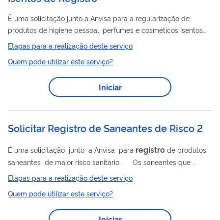
É uma solicitação junto à Anvisa para a regularização de
produtos de higiene pessoal, perfumes e cosméticos Isentos
Registro
de
. A notificação é necessária, conforme a resolução
Etapas para a realização deste serviço
registro
RDC Nº 907, de 2024. São isentos de
os
Quem pode utilizar este serviço?
produtos que não fazem parte do art. 34, da RDC Nº 907, de
2024, bem como aqueles que não são enquadrados como
Iniciar
produtos cosméticos destinados a fixar e/ou modelar os
cabelos, sem enxágue, conforme RDC Nº 814, de 2023. Clique
aqui para saber mais sobre os...
Solicitar Registro de Saneantes de Risco 2
registro
É uma solicitação junto a Anvisa para
de produtos
saneantes de maior risco sanitário. Os saneantes que
registro
precisam de
são: detergentes (incluindo
Etapas para a realização deste serviço
detergente enzimático para uso hospitalar) e congêneres
Quem pode utilizar este serviço?
(produtos corrosivos); desinfetantes (destinados ao uso geral,
à indústria de alimentos e afins, para aplicação em roupas e
Iniciar