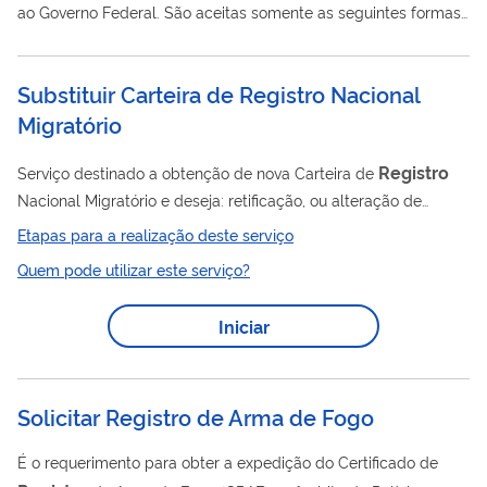
ao Governo Federal. São aceitas somente as seguintes formas
de pagamento : PIX, Cartão de Crédito e Guia de Recolhimento
da União - GRU (boleto) Utilizar o Pix e Cartão de Crédito é
Substituir Carteira de Registro Nacional
rápido e prático. Optando por elas como método de
pagamento da licença, não é preciso que o solicitante retorne
Migratório
ao sistema para enviar o comprovante de pagamento. Após o
pagamento, a licença definitiva é gerada automaticamente em
Registro
Serviço destinado a obtenção de nova Carteira de
até três dias úteis...
Nacional Migratório e deseja: retificação, ou alteração de
dados cadastrais; renovação da validade de carteira
Etapas para a realização deste serviço
classificada como "PERMANENTE" (a informação da
Quem pode utilizar este serviço?
classificação consta na carteira). recadastramento de
imigrantes portadores de carteira de identidade de modelos
Iniciar
antigas ( Modelo 19 ou Cadernetas). Se você possui autorização
de residência temporária, e deseja renovar a validade de sua
carteira com...
Solicitar Registro de Arma de Fogo
É o requerimento para obter a expedição do Certificado de