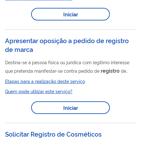
de Colecionamento, Tiro Desportivo e Caça. Ao final, o usuário
recebe o CR para CAC revalidado (com novo prazo de
Iniciar
validade).
Apresentar oposição a pedido de registro
de marca
Destina-se à pessoa física ou jurídica com legítimo interesse
registro
que pretenda manifestar-se contra pedido de
de
marca no prazo de 60 dias a contar da sua publicação.
Etapas para a realização deste serviço
ALERTA CONTRA FRAUDES: O INPI NÃO ENVIA BOLETOS
Quem pode utilizar este serviço?
NEM FAZ COBRANÇAS. LEIA MAIS AQUI.
Iniciar
Solicitar Registro de Cosméticos