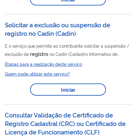
tecidos, para tratamento de piscinas e água para consumo, a
lactários, a ambientes...
Solicitar a exclusão ou suspensão de
registro no Cadin
(
Cadin
)
É o serviço que permite ao contribuinte solicitar a suspensão /
registro
exclusão de
no Cadin (Cadastro Informativo de
créditos não quitados do setor público federal), quando a
Etapas para a realização deste serviço
inclusão for realizada pela PGFN em razão da existência de
Quem pode utilizar este serviço?
débitos em dívida ativa da União. Vale destacar que a PGFN
registra o contribuinte no Cadin após 30 dias da notificação da
Iniciar
primeira cobrança, a qual comunica a inscrição da dívida ativa.
registro
A suspensão / exclusão de
no Cadin ocorre nas
seguintes...
Consultar Validação de Certificado de
Registro Cadastral (CRC) ou Certificado de
Licença de Funcionamento (CLF)