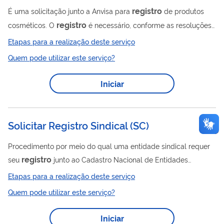
registro
É uma solicitação junto a Anvisa para
de produtos
registro
cosméticos. O
é necessário, conforme as resoluções
RDC 07/2015 e 237/2018, para os seguintes tipos de
Etapas para a realização deste serviço
cosméticos: Bronzeador e protetor solar Gel antisséptico para
Quem pode utilizar este serviço?
as mãos Produto para alisar, ondular e tingir cabelos Repelente
de insetos
Iniciar
Solicitar Registro Sindical
(
SC
)
Procedimento por meio do qual uma entidade sindical requer
registro
seu
junto ao Cadastro Nacional de Entidades
Sindicais - CNES (Sindicatos, Federações e Confederações).
Etapas para a realização deste serviço
Quem pode utilizar este serviço?
Iniciar