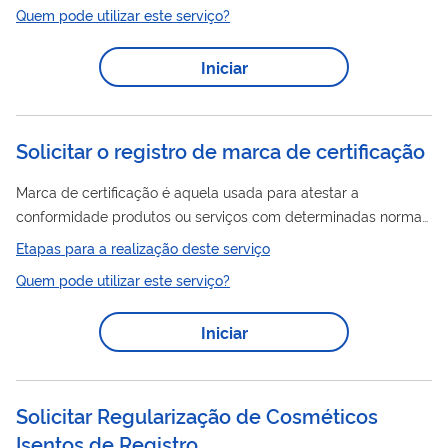
o pedido está em análise pelo Comitê Nacional para
Quem pode utilizar este serviço?
Refugiados (CONARE).
Iniciar
Solicitar o registro de marca de certificação
Marca de certificação é aquela usada para atestar a
conformidade produtos ou serviços com determinadas normas,
padrões ou especificações técnicas, notadamente quanto à
Etapas para a realização deste serviço
qualidade, natureza, material utilizado e metodologia
Quem pode utilizar este serviço?
empregada. Seu objetivo é informar ao público que o produto
ou serviço distinguido pela marca está de acordo com normas
Iniciar
ou padrões técnicos específicos. É, portanto, diferente da
marca de produto ou serviço. ALERTA CONTRA FRAUDES: O
INPI NÃO ENVIA BOLETOS NEM FAZ COBRANÇAS....
Solicitar Regularização de Cosméticos
Isentos de Registro