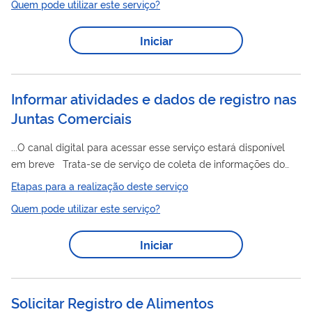
Quem pode utilizar este serviço?
desengraxantes; • lava louças; • odorizantes, neutralizadores de
odores • produtos para tratamento de piscinas
Iniciar
Informar atividades e dados de registro nas
Juntas Comerciais
...O canal digital para acessar esse serviço estará disponível
em breve Trata-se de serviço de coleta de informações do
registro
processo de
e legalização de empresas,
Etapas para a realização deste serviço
encaminhadas pelas Juntas Comerciais, órgãos responsáveis
Quem pode utilizar este serviço?
pela integração do processo no âmbito da Redesim nos
estados e DF. Dessa forma, a IN DREI nº 70/2019 dispõe das
Iniciar
informações necessárias a serem prestadas ao Governo
Federal de modo que este venha a monitorar e fomentar
políticas públicas de melhorias na abertura de...
Solicitar Registro de Alimentos