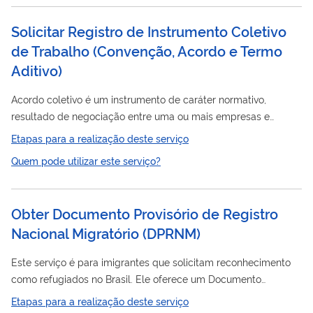
Solicitar Registro de Instrumento Coletivo
de Trabalho (Convenção, Acordo e Termo
Aditivo)
Acordo coletivo é um instrumento de caráter normativo,
resultado de negociação entre uma ou mais empresas e
entidade sindical de trabalhadores. Convenção coletiva é um
Etapas para a realização deste serviço
instrumento normativo que resulta da negociação entre
Quem pode utilizar este serviço?
entidades sindicais laboral e patronal. Por sua vez, Termo
Aditivo é um instrumento elaborado com finalidade de alterar
ou complementar itens de uma convenção ou um acordo
Obter Documento Provisório de Registro
coletivo de trabalho já formalizado e registrado. Esses
Nacional Migratório
(
DPRNM
)
instrumentos coletivos têm a finalidade...
Este serviço é para imigrantes que solicitam reconhecimento
como refugiados no Brasil. Ele oferece um Documento
Registro
Provisório de
Nacional Migratório (DPRNM) enquanto
Etapas para a realização deste serviço