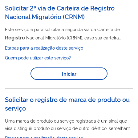
solicitar a 2ª via...
Solicitar 2ª via de Carteira de Registro
Nacional Migratório
(
CRNM
)
Este serviço é para solicitar a segunda via da Carteira de
Registro
Nacional Migratório (CRNM), caso sua carteira
anterior tenha sido perdida, roubada, extraviada ou danificada.
Etapas para a realização deste serviço
A nova carteira será idêntica à anterior (mesmo nome e
Quem pode utilizar este serviço?
validade).
Iniciar
Solicitar o registro de marca de produto ou
serviço
Uma marca de produto ou serviço registrada é um sinal que
visa distinguir produto ou serviço de outro idêntico, semelhante
ou afim, de origem diversa, para garantir, no território nacional,
Etapas para a realização deste serviço