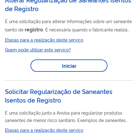
de Registro
É uma solicitação para alterar informações sobre um saneante
registro
isento de
. É necessária quando o fabricante realiza
qualquer alteração no produto, como fórmula, versão,
Etapas para a realização deste serviço
embalagem, categoria, nome, rótulo, prazo de validade, etc.
Quem pode utilizar este serviço?
Após o envio das informações atualizadas, o produto já pode
ser comercializado, sem necessidade de análise prévia da
Iniciar
Anvisa.
Solicitar Regularização de Saneantes
Isentos de Registro
É uma solicitação junto a Anvisa para regularizar produtos
saneantes de menor risco sanitário. Exemplos de saneantes
registro
isentos de
: • detergentes e limpadores de uso geral;
Etapas para a realização deste serviço
• alvejantes, lava roupas e amaciantes; • ceras e