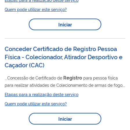
registro
a exclusividade do seu uso. O serviço de
de marca
Quem pode utilizar este serviço?
de produto ou serviço consiste, basicamente, no recebimento
registro
do pedido de
de marca e aprovação após análise,
Iniciar
tendo como base a lei 9.279, de 1996 e os critérios
estabelecidos pelo INPI no Manual de Marcas. ALERTA
CONTRA FRAUDES: O INPI...
Conceder Certificado de Registro Pessoa
Física - Colecionador, Atirador Desportivo e
Caçador (CAC)
Registro
...Concessão de Certificado de
para pessoa física
para realizar atividades de Colecionamento de armas de fogo,
Tiro Desportivo e Caça.
Etapas para a realização deste serviço
Quem pode utilizar este serviço?
Iniciar