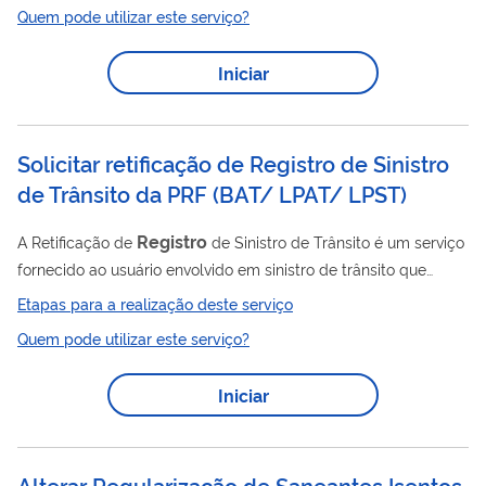
Quem pode utilizar este serviço?
registro
certidão de
civil emitida por cartório no Brasil ou por
outro Posto Consular. Para isso, o interessado deverá contatar
Iniciar
registro
diretamente com o local onde o
original foi efetuado.
Solicitar retificação de Registro de Sinistro
de Trânsito da PRF
(
BAT/ LPAT/ LPST
)
Registro
A Retificação de
de Sinistro de Trânsito é um serviço
fornecido ao usuário envolvido em sinistro de trânsito que
registro
discorda de alguma informação constante no
Etapas para a realização deste serviço
elaborado pela PRF, ou algum dado que julga ser diferente do
Quem pode utilizar este serviço?
real. Este serviço se aplica aos seguintes documentos: Boletim
de Acidente de Trânsito (BAT) Laudo Pericial de Acidente de
Iniciar
Trânsito (LPAT) Laudo Pericial de Sinistro de Trânsito (LPST)
Observação: Caso retificar uma...
Alterar Regularização de Saneantes Isentos