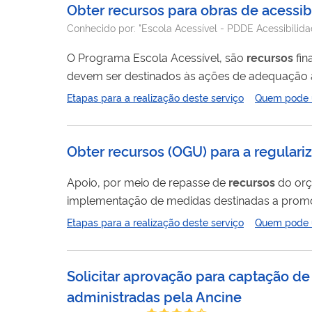
Obter recursos para obras de acessib
Conhecido por:
"Escola Acessível - PDDE Acessibili
O Programa Escola Acessível, são
recursos
fin
devem ser destinados às ações de adequação arq
funcionamento das salas de
recursos
multifunc
Etapas para a realização deste serviço
Quem pode ut
construção de rampas, instalação de corrimão e 
cadeira de rodas,...
Obter recursos (OGU) para a regulari
Apoio, por meio de repasse de
recursos
do orça
implementação de medidas destinadas a promov
Etapas para a realização deste serviço
Quem pode ut
da Ação de Apoio à Regularização Fundiária e
parlamentar.
Solicitar aprovação para captação de 
administradas pela Ancine