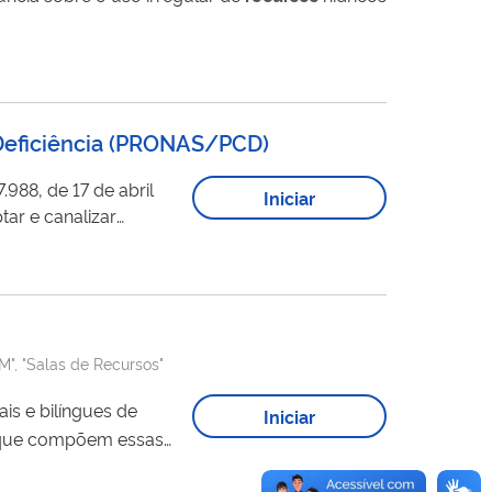
eficiência
(
PRONAS/PCD
)
988, de 17 de abril
Iniciar
ar e canalizar
soa com deficiência,
acesso ao...
M", "Salas de Recursos"
is e bilíngues de
Iniciar
s que compõem essas
s municipais,
 serviço