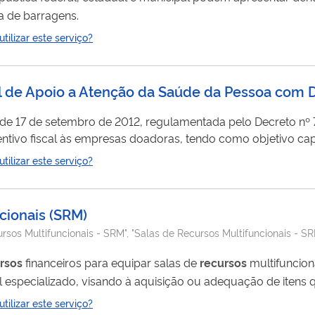
 de barragens.
ilizar este serviço?
 de Apoio a Atenção da Saúde da Pessoa com D
 de 17 de setembro de 2012, regulamentada pelo Decreto nº 7.
ntivo fiscal às empresas doadoras, tendo como objetivo capt
 ações de promoção à saúde, reabilitação/habilitação da pes
ilizar este serviço?
oa com Deficiência no âmbito do SUS e ampliar e qualificar o 
cionais
(
SRM
)
os Multifuncionais - SRM", "Salas de Recursos Multifuncionais - SR
rsos
financeiros para equipar salas de
recursos
multifunciona
l especializado, visando à aquisição ou adequação de iten
s do Programa Dinheiro Direto na Escola, às escolas pública
ilizar este serviço?
, conforme dispõe a Resolução nº 15, de 7 de outubro de 2020. O