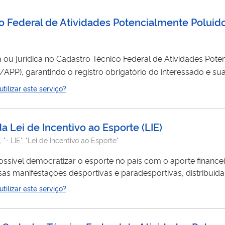
ico Federal de Atividades Potencialmente Poluid
ísica ou jurídica no Cadastro Técnico Federal de Atividades Po
APP), garantindo o registro obrigatório do interessado e su
e poluidoras e/ou utilizadoras de
recursos
ambientais. Quando utilizar: Sempre
ilizar este serviço?
que uma pessoa física ou jurídica iniciar atividades que exijam registro obrigatório no CTF/APP. Resultado...
a Lei de Incentivo ao Esporte
(
LIE
)
"- LIE", "Lei de Incentivo ao Esporte"
possível democratizar o esporte no país com o aporte finance
sas manifestações desportivas e paradesportivas, distribuídas
 projetos executados via Lei de Incentivo ao Esporte - Lie, 
ilizar este serviço?
 e idosos. Trata-se de uma inovação e um avanço na consoli