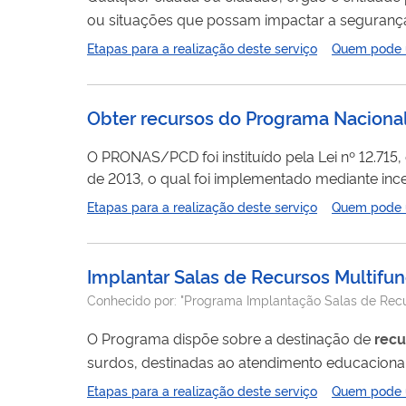
ou situações que possam impactar a segurança
Etapas para a realização deste serviço
Quem pode ut
Obter recursos do Programa Nacional
O PRONAS/PCD foi instituído pela Lei nº 12.715,
de 2013, o qual foi implementado mediante ince
recursos
destinados a estimular e desenvolver
Etapas para a realização deste serviço
Quem pode ut
fortalecer a Política Nacional de Saúde da Pess
Implantar Salas de Recursos Multifun
Conhecido por:
"Programa Implantação Salas de Recurs
O Programa dispõe sobre a destinação de
recu
surdos, destinadas ao atendimento educaciona
salas, nos moldes operacionais e regulamentare
Etapas para a realização deste serviço
Quem pode ut
estaduais e do Distrito Federal da Educação Básica