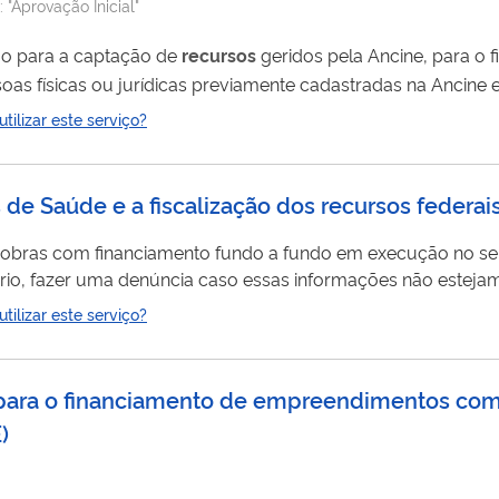
:
"Aprovação Inicial"
ção para a captação de
recursos
geridos pela Ancine, para o 
oas físicas ou jurídicas previamente cadastradas na Ancine 
ilizar este serviço?
e Saúde e a fiscalização dos recursos federai
 obras com financiamento fundo a fundo em execução no se
sário, fazer uma denúncia caso essas informações não estej
ilizar este serviço?
tendimento 24 horas), entre outras. Acesse a página do SISMOB
 para o financiamento de empreendimentos com
E
)