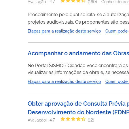
Avaliação:
4.7
(
160
)
Conhecido por
Procedimento pelo qual solicita-se a autoriza
projetos audiovisuais. Os proponentes são pess
aptas para a solicitação.
Etapas para a realização deste serviço
Quem pode ut
Acompanhar o andamento das Obras d
No Portal SISMOB Cidadão você encontrará as
visualizar as informações da obra e, se neces
realidade. Você pode apoiar o Ministério da Saúde na fiscalização de obras em unidades de saúde, como hospitais, postos de
Etapas para a realização deste serviço
Quem pode ut
saúde (unidade básica de saúde), UPAs (unidade de pronto a
Cidadão,...
Obter aprovação de Consulta Prévia
Desenvolvimento do Nordeste
(
FDN
Avaliação:
4.7
(
12
)