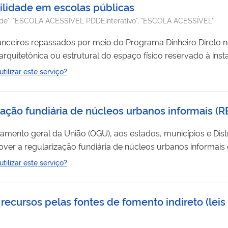
ilidade em escolas públicas
dade", "ESCOLA ACESSÍVEL PDDEinterativo", "ESCOLA ACESSÍVEL"
anceiros repassados por meio do Programa Dinheiro Direto 
uitetônica ou estrutural do espaço físico reservado à inst
ionais; adequação de sanitários, alargamento de portas e vi
ilizar este serviço?
colocação de sinalização tátil e visual e aquisição de mobili
zação fundiária de núcleos urbanos informais
(
R
mento geral da União (OGU), aos estados, municípios e Distr
er a regularização fundiária de núcleos urbanos informai
população de baixa renda, ga
ilizar este serviço?
m Áreas Urbanas somente estão disponíveis por meio da ap
recursos pelas fontes de fomento indireto (leis 