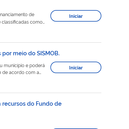
financiamento de
Iniciar
e classificadas como
s por meio do SISMOB.
u município e poderá
Iniciar
am de acordo com a
 recursos do Fundo de