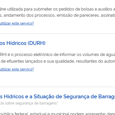
ine utilizada para submeter os pedidos de bolsas e auxílios
s, andamento dos processos, emissão de pareceres, assinatu
 facilidades, para pesquisadores brasileiros e estrangeiros.
ilizar este serviço?
essar todas as...
os Hídricos (DURH)
RH) é o processo eletrônico de informar os volumes de águ
 de efluentes lançados e sua qualidade, resultantes do aut
ste em o usuário de
recursos
hídricos medir, registrar, armazenar
ilizar este serviço?
de água referente a cada interferência outorgada pela ANA. Existem 4 modalidades de DUR
os Hídricos e a Situação de Segurança de Barra
cia sobre segurança de barragens"
pública federal, estadual e municipal podem apresentar denú