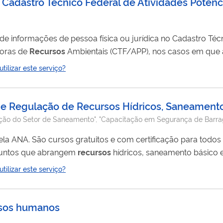
o Cadastro Técnico Federal de Atividades Potenc
doras de
Recursos
Ambientais (CTF/APP), nos casos em que 
ilizar este serviço?
que exija avaliação técnica por parte do Ibama. Resultado esperado Alteração dos d
o e Regulação de Recursos Hídricos, Saneament
ção do Setor de Saneamento", "Capacitação em Segurança de Barra
. São cursos gratuitos e com certificação para todos e todas que
ssuntos que abrangem
recursos
hídricos, saneamento básico e segura
 presencial, a distância (EaD): autoinstrucional e remoto (síncrono 
ilizar este serviço?
..
rsos humanos