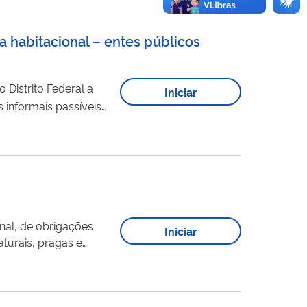
 habitacional – entes públicos
Distrito Federal a
Iniciar
 informais passíveis
diretrizes
lhados no ...
nal, de obrigações
Iniciar
aturais, pragas e
te financeiro não