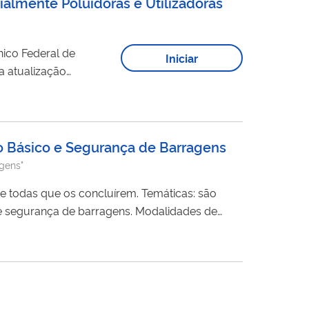
ialmente Poluidoras e Utilizadoras
Iniciar
a atualização
ados cadastrais no CTF/APP, após análise e...
o Básico e Segurança de Barragens
gens"
 os concluírem. Temáticas: são
nça de barragens. Modalidades de
e assíncrono). Idioma: para além