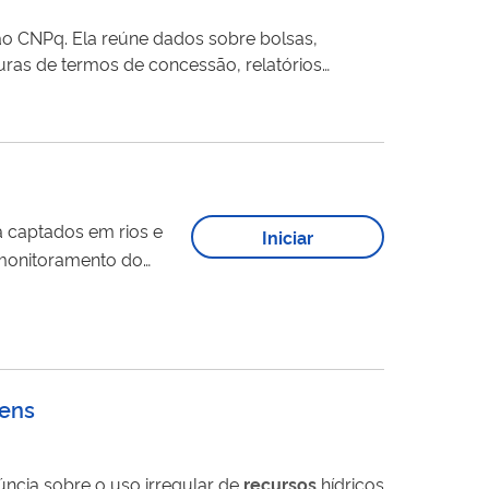
 ao CNPq. Ela reúne dados sobre bolsas,
ras de termos de concessão, relatórios
 Esta Plataforma oferece um ambiente
a captados em rios e
Iniciar
omonitoramento do
 e declarar seu uso
H: DURH-Lançamento anual,...
gens
ncia sobre o uso irregular de
recursos
hídricos