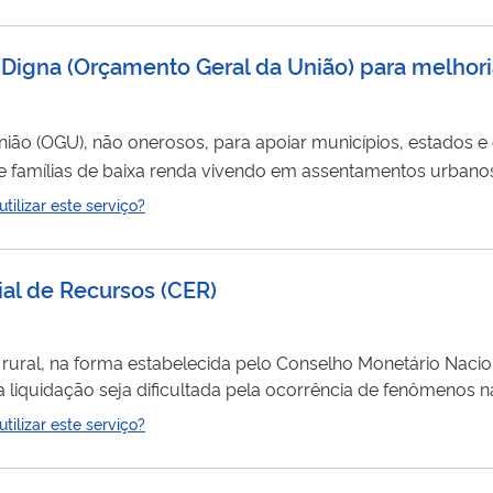
Digna (Orçamento Geral da União) para melhoria
ão (OGU), não onerosos, para apoiar municípios, estados e o 
de famílias de baixa renda vivendo em assentamentos urbanos
s de assistência técnica e aquisição de material de construção. As 
ilizar este serviço?
 como a descrição dos itens financiáveis encontram-se deta
ial de Recursos (CER)
ural, na forma estabelecida pelo Conselho Monetário Nacio
ja liquidação seja dificultada pela ocorrência de fenômenos n
receita do
ilizar este serviço?
antia da Atividade Agropecuária – Proagro, e caso o agen