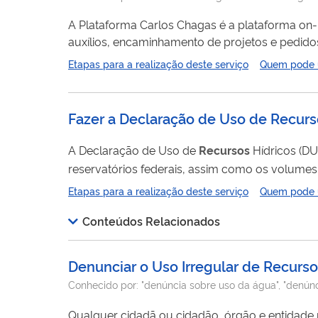
A Plataforma Carlos Chagas é a plataforma on-l
auxílios, encaminhamento de projetos e pedido
técnicos e de prestação de contas, entre outras
Etapas para a realização deste serviço
Quem pode ut
personalizado para o seu usuário que poderá ac
Fazer a Declaração de Uso de Recurs
A Declaração de Uso de
Recursos
Hídricos (DU
reservatórios federais, assim como os volumes
uso da água. O automonitoramento consi
Etapas para a realização deste serviço
Quem pode ut
Conteúdos Relacionados
Denunciar o Uso Irregular de Recurs
Conhecido por:
"denúncia sobre uso da água", "denún
Qualquer cidadã ou cidadão, órgão e entidade 