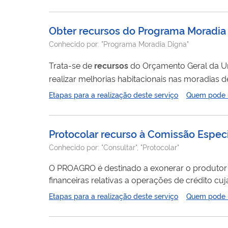
será...
Obter recursos do Programa Moradia 
Conhecido por:
"Programa Moradia Digna"
Trata-se de
recursos
do Orçamento Geral da Uni
realizar melhorias habitacionais nas moradias 
de regularização, por meio da contratação de serviço
Etapas para a realização deste serviço
Quem pode ut
para elaboração e submissão de propostas, bem
Protocolar recurso à Comissão Espec
Conhecido por:
"Consultar", "Protocolar"
O PROAGRO é destinado a exonerar o produtor r
financeiras relativas a operações de crédito cu
doenças que atinjam bens, rebanhos e plantações. Ocorrendo qualquer evento que provoque diminuição ou falta de 
Etapas para a realização deste serviço
Quem pode ut
empreendimento enquadrado no Programa de Gar
acate o...