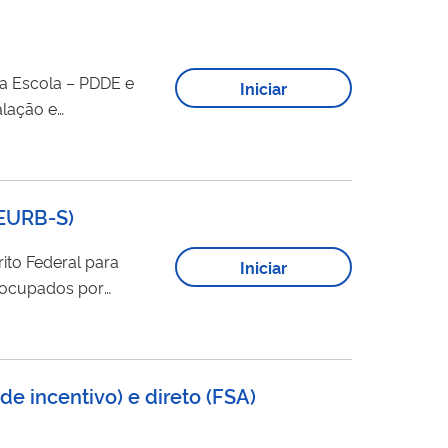
na Escola – PDDE e
Iniciar
alação e
as de acesso,
ário acessível,
EURB-S
)
ito Federal para
Iniciar
s ocupados por
rantindo a segurança jurídica na posse das famílias ocupantes do núcleo. Atualmente, os
recursos
resentação de emenda
de incentivo) e direto (FSA)