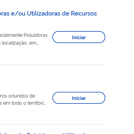
oras e/ou Utilizadoras de Recursos
tencialmente Poluidoras
Iniciar
a localização, em
iros oriundos de
Iniciar
 em todo o território
atendem crianças,
dação do...