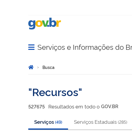
Serviços e Informações do Br
Abrir menu principal de navegação
Você está aqui:
Página Inicial
Busca
Busca
Recursos
Resultado
s
em
todo o
GOV.BR
527675
Serviços
Serviços Estaduais
(
49
)
(
285
)