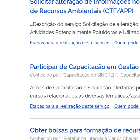
Solicitar alteração de informações n
de Recursos Ambientais
(
CTF/APP
)
...Descrição do serviço Solicitação de alteração de informações de pessoa física ou jurídica no Cadastro Técnico Federal de
Atividades Potencialmente Poluidoras e Utiliza
depende de análise técnica prévia pelo Ibama. Quando utilizar Sempre que for necessária a atualização de dados no CTF/APP
Etapas para a realização deste serviço
Quem pode ut
Participar de Capacitação em Gestã
Conhecido por:
"Capacitação do SINGREH", "Capacita
Ações de Capacitação e Educação ofertadas pela ANA
cursos relacionados às diversas temáticas/a
ensino: as capacitações são ofertadas nas modalidades,
Etapas para a realização deste serviço
Quem pode ut
do português, alguns cursos são oferecidos em.
Obter bolsas para formação de recu
Conhecido por:
"Plataforma Integrada Carlos Chagas"