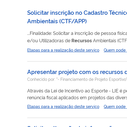
Solicitar inscrição no Cadastro Técn
Ambientais
(
CTF/APP
)
...Finalidade: Solicitar a inscrição de pessoa f
e/ou Utilizadoras de
Recursos
Ambientais (CTF/
razão do exercício de atividades potencialment
Etapas para a realização deste serviço
Quem pode ut
Apresentar projeto com os recursos d
Conhecido por:
"- Financiamento de Projeto Esportivo", 
Através da Lei de Incentivo ao Esporte - LIE é 
renúncia fiscal aplicados em projetos das diver
nacional. Por meio de doações e patrocínios, os
Etapas para a realização deste serviço
Quem pode ut
adolescentes, adultos pessoas com deficiência