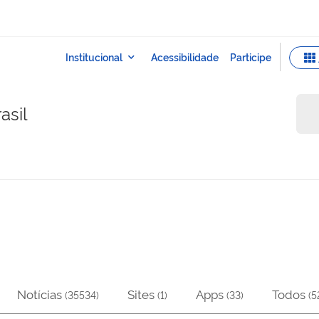
asil
Notícias
Sites
Apps
Todos
(
35534
)
(
1
)
(
33
)
(
5