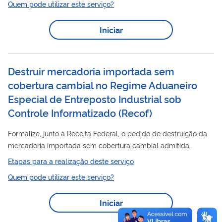
Quem pode utilizar este serviço?
podem ser usados na industrialização de produtos destinados
à exportação ou ao mercado interno (neste último caso, com
Iniciar
pagamento posterior dos tributos suspensos). Também é
possível exportar ou vender no mercado interno parte das
mercadorias admitidas no...
Destruir mercadoria importada sem
cobertura cambial no Regime Aduaneiro
Especial de Entreposto Industrial sob
Controle Informatizado
(
Recof
)
Formalize, junto à Receita Federal, o pedido de destruição da
mercadoria importada sem cobertura cambial admitida
no Regime Aduaneiro Especial de Entreposto Industrial sob
Etapas para a realização deste serviço
Recof
Controle Informatizado (
). A destruição da mercadoria
Quem pode utilizar este serviço?
importada admitida no regime, com cobertura cambial, poderá
ser realizada após o despacho para consumo. A destruição da
Iniciar
mercadoria adquirida no mercado interno poderá ocorrer após
o recolhimento dos tributos suspensos. Em ambos os casos