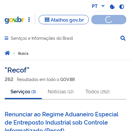
Serviços e Informações do Brasil
Abrir menu principal de navegação
Você está aqui:
Página Inicial
Busca
Busca
Recof
262
Resultado
s
em
todo o
GOV.BR
Serviços
Notícias
Todos
(
3
)
(
12
)
(
262
)
Renunciar ao Regime Aduaneiro Especial
de Entreposto Industrial sob Controle
Informatizado
(
Recof
)