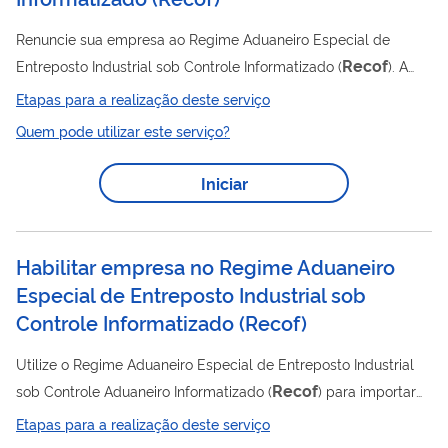
Renuncie sua empresa ao Regime Aduaneiro Especial de
Recof
Entreposto Industrial sob Controle Informatizado (
). A
renúncia é uma forma de desistência voluntária do regime
Etapas para a realização deste serviço
Recof
, realizada por iniciativa da própria empresa habilitada.
Quem pode utilizar este serviço?
O deferimento da renúncia ao regime ocorrerá somente após a
empresa comprovar que cumpriu todas as obrigações exigidas
Iniciar
para o período de apuração. O pedido de renúncia deve estar
acompanhado de documentos que comprovem o atendimento
integral das condições...
Habilitar empresa no Regime Aduaneiro
Especial de Entreposto Industrial sob
Controle Informatizado
(
Recof
)
Utilize o Regime Aduaneiro Especial de Entreposto Industrial
Recof
sob Controle Aduaneiro Informatizado (
) para importar
ou comprar insumos no mercado interno com suspensão de
Etapas para a realização deste serviço
tributos federais e, quando aplicável, estaduais. Esses insumos