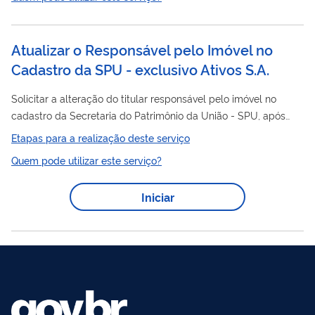
Atualizar o Responsável pelo Imóvel no
Cadastro da SPU - exclusivo Ativos S.A.
Solicitar a alteração do titular responsável pelo imóvel no
cadastro da Secretaria do Patrimônio da União - SPU, após
abordagem realizada pela empresa Ativos S.A. e observação
Etapas para a realização deste serviço
das seguintes etapas: a) Calcular Laudêmio ; b) Emitir DARF de
Quem pode utilizar este serviço?
Laudêmio ; c) Pagar DARF do Laudêmio; d) Emitir a Certidão de
Autorização para Transferência - CAT ; e) Transferir e/ou
Iniciar
registrar o imóvel no cartório competente.