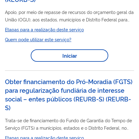
Apoio, por meio de repasse de recursos do orçamento geral da
União (OGU), aos estados, municípios e Distrito Federal para
implementação de medidas destinadas a promover a
Etapas para a realização deste serviço
regularização fundiária de núcleos urbanos informais ocupados
Quem pode utilizar este serviço?
por população de baixa renda, garantindo a segurança jurídica
na posse das famílias ocupantes do núcleo. Atualmente, os
Iniciar
recursos da Ação de Apoio à Regularização Fundiária em Áreas
Urbanas somente estão disponíveis por meio da apresentação
de emenda parlamentar.
Obter financiamento do Pró-Moradia (FGTS)
para regularização fundiária de interesse
social – entes públicos (REURB-S)
(
REURB-
S
)
Trata-se de financiamento do Fundo de Garantia do Tempo de
Serviço (FGTS) a municípios, estados e o Distrito Federal, no
âmbito do Programa de Atendimento Habitacional através do
Etapas para a realização deste serviço