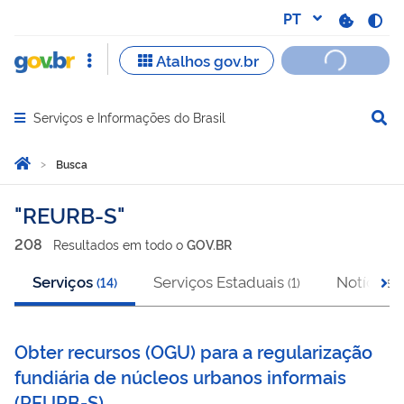
Serviços e Informações do Brasil
Abrir menu principal de navegação
Você está aqui:
Página Inicial
Busca
Busca
REURB-S
208
Resultado
s
em
todo o
GOV.BR
Serviços
Serviços Estaduais
Notícias
(
14
)
(
1
)
(
Obter recursos (OGU) para a regularização
fundiária de núcleos urbanos informais
(
REURB-S
)