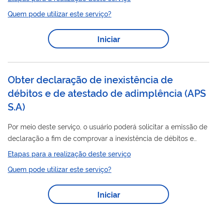
Poder Público (PRÓ-MORADIA) - Modalidade de Urbanização e
Quem pode utilizar este serviço?
Regularização de Assentamentos Precários (UAP), com o
objetivo de apoiar a consolidação de assentamentos precários
Iniciar
habitados predominantemente por população de baixa renda.
A tipologia Regularização Fundiária destina-se a promover a
regularização fundiária de...
Obter declaração de inexistência de
débitos e de atestado de adimplência (APS
S.A)
Por meio deste serviço, o usuário poderá solicitar a emissão de
declaração a fim de comprovar a inexistência de débitos e
atender ao disposto na Portaria SEP nº 111/2013, para
Etapas para a realização deste serviço
obtenção do certificado de operador portuário ou a emissão de
Quem pode utilizar este serviço?
atestado a fim de comprovar a adimplência da empresa junto
à Autoridade Portuária de Santos.
Iniciar