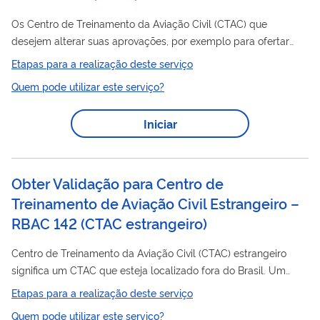
Os Centro de Treinamento da Aviação Civil (CTAC) que
desejem alterar suas aprovações, por exemplo para ofertar
novos cursos ou incluir novas localidades, necessitam solicitar
Etapas para a realização deste serviço
uma alteração em suas Especificações de Treinamento. Os
Quem pode utilizar este serviço?
procedimentos e documentos necessários a isso são
detalhados no documento IS (INSTRUÇÃO SUPLEMENTAR) nº
Iniciar
142-001, cuja versão atualizada é publicada na página da
ANAC na internet. Essa publicação estabelece um meio de
atendimento aos requisitos de certificação contidos...
Obter Validação para Centro de
Treinamento de Aviação Civil Estrangeiro –
RBAC 142 (CTAC estrangeiro)
Centro de Treinamento da Aviação Civil (CTAC) estrangeiro
significa um CTAC que esteja localizado fora do Brasil. Um
CTAC nessa condição e que já seja certificado por uma
Etapas para a realização deste serviço
Autoridade de Aviação Civil estrangeira pode pleitear a
Quem pode utilizar este serviço?