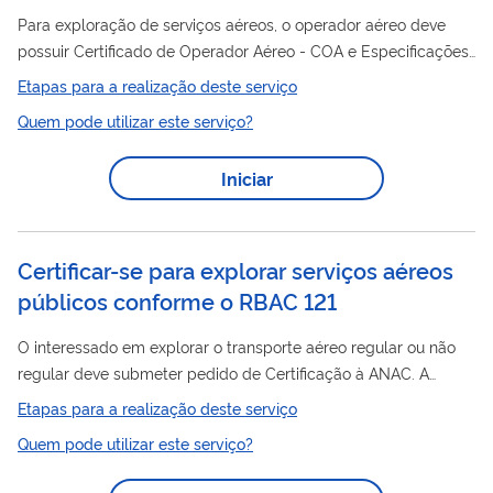
Para exploração de serviços aéreos, o operador aéreo deve
possuir Certificado de Operador Aéreo - COA e Especificações
Operativas – EO, emitidos com a conclusão do processo de
Etapas para a realização deste serviço
certificação inicial junto à ANAC. COA é um documento que
Quem pode utilizar este serviço?
comprova que a empresa foi submetida ao processo de
certificação da ANAC e tem autorização para realizar as
Iniciar
operações pretendidas. Quando a empresa modifica seu nome
e/ou endereço da sede, deve solicitar uma alteração do COA.
Qualquer alteração no COA implica em...
Certificar-se para explorar serviços aéreos
públicos conforme o RBAC 121
O interessado em explorar o transporte aéreo regular ou não
regular deve submeter pedido de Certificação à ANAC. A
certificação para exploração do transporte aéreo público é o
Etapas para a realização deste serviço
instrumento que permite uma empresa explorar serviços de
Quem pode utilizar este serviço?
transporte aéreo público com aviões com configuração
máxima certificada de assentos para passageiros superior a 19