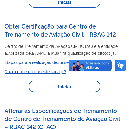
Iniciar
assentos, ou capacidade máxima de carga paga acima de
RBAC
RBAC
3.400 kg, segundo as determinações do
nº 121 e
nº 119. Seguindo as diretrizes da...
Obter Certificação para Centro de
Treinamento de Aviação Civil – RBAC 142
Centro de Treinamento da Aviação Civil (CTAC) é a entidade
autorizada pela ANAC a atuar na qualificação de pilotos já
formados. Diferenciam-se dos Centros de Instrução da Aviação
Etapas para a realização deste serviço
Civil (CIAC) pelo fato desses últimos serem orientados à
Quem pode utilizar este serviço?
formação de pilotos. Os CTACs podem estar localizados no
Brasil ou em outros países. Além da qualificação dos pilotos, os
Iniciar
CTACs também podem ser autorizados a atuar na qualificação
de comissários de voo, mecânicos de voo, despachantes
operacionais de voo e...
Alterar as Especificações de Treinamento
de Centro de Treinamento de Aviação Civil
– RBAC 142 (CTAC)