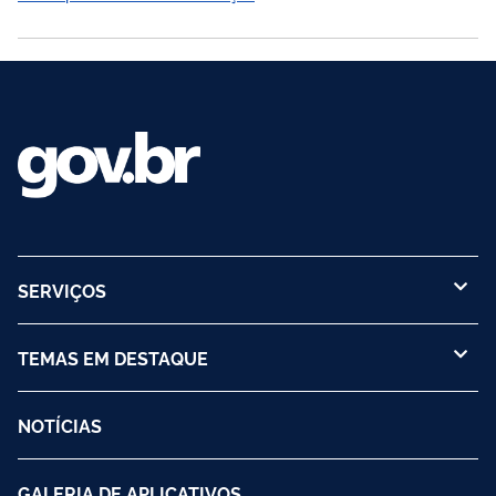
validação dessa certificado junto à ANAC para poder prover
treinamentos a brasileiros. Os procedimentos e documentos
necessários à obtenção de um Certificado de Validação de
Centro De Treinamento e suas Especificações de Treinamento
de Centro de Treinamento Validado são...
SERVIÇOS
TEMAS EM DESTAQUE
NOTÍCIAS
GALERIA DE APLICATIVOS