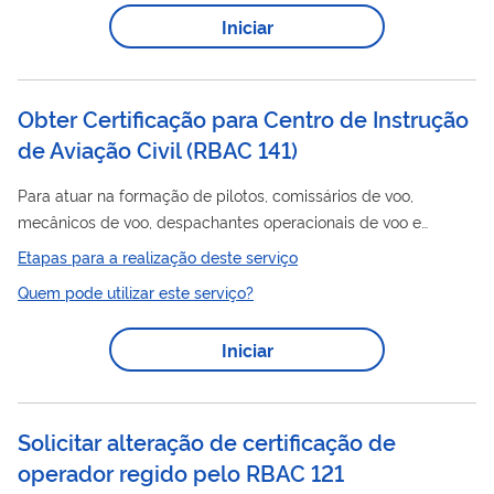
operacional e promovendo maior eficiência e equilíbrio
Iniciar
regulatório. Operador Simples Operadores com menor porte
e menor complexidade operacional: até 1 aeronave com
capacidade...
Obter Certificação para Centro de Instrução
de Aviação Civil (RBAC 141)
Para atuar na formação de pilotos, comissários de voo,
mecânicos de voo, despachantes operacionais de voo e
mecânicos de manutenção aeronáutica, a entidade deverá ser
Etapas para a realização deste serviço
certificada junto à ANAC como Centro de Instrução de Aviação
Quem pode utilizar este serviço?
Civil - CIAC. As regras de certificação e requisitos operacionais
RBAC
para CIAC encontram-se no
141, na IS nº 141-004, IS nº
Iniciar
141-005, IS nº 141-006 e IS nº 141-007. Seguindo as diretrizes
da Organização da Aviação Civil Internacional (OACI), o
processo de...
Solicitar alteração de certificação de
operador regido pelo RBAC 121