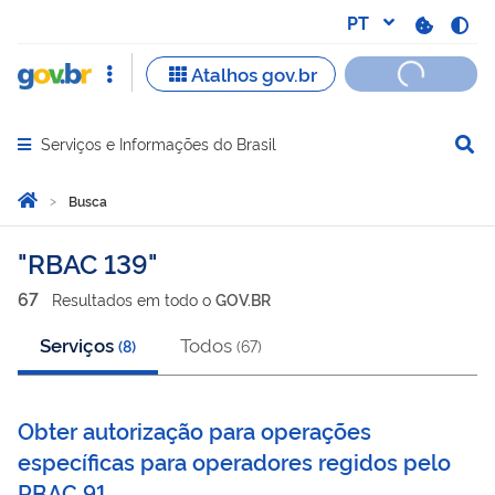
Serviços e Informações do Brasil
Abrir menu principal de navegação
Você está aqui:
Página Inicial
Busca
Busca
RBAC 139
67
Resultado
s
em
todo o
GOV.BR
Serviços
Todos
(
8
)
(
67
)
Obter autorização para operações
específicas para operadores regidos pelo
RBAC 91