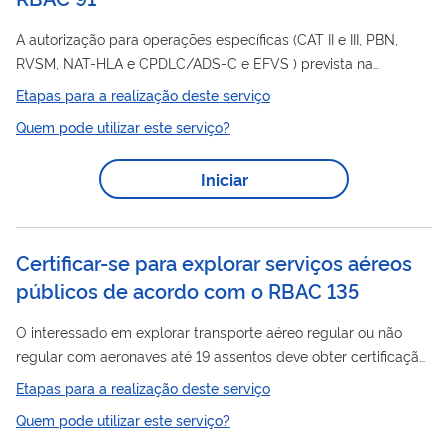
A autorização para operações específicas (CAT II e III, PBN,
RVSM, NAT-HLA e CPDLC/ADS-C e EFVS ) prevista na
Subparte N do Regulamento Brasileiro de Aviação Civil –
Etapas para a realização deste serviço
RBAC
RBAC
91 por operadores regidos pelo
91 se dá com a
Quem pode utilizar este serviço?
emissão da LOA (Letter of Authorization). Os operadores
RBAC
regidos também pelos
119, 121 e 135 deverão incluir as
Iniciar
operações em suas Especificações Operativas. Com a
publicação da Portaria nº 8.852, de 15 de Agosto de 2022 , a
ANAC prorrogou por tempo indeterminado as...
Certificar-se para explorar serviços aéreos
públicos de acordo com o RBAC 135
O interessado em explorar transporte aéreo regular ou não
regular com aeronaves até 19 assentos deve obter certificação
RBAC
RBAC
junto à ANAC, segundo as regras do
nº 135 e do
Etapas para a realização deste serviço
nº 119. As exigências regulatórias são proporcionais ao perfil de
Quem pode utilizar este serviço?
cada operador, preservando os níveis de segurança