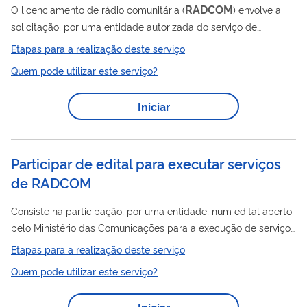
RADCOM
O licenciamento de rádio comunitária (
) envolve a
solicitação, por uma entidade autorizada do serviço de
radiodifusão comunitária, para obter a licença de
Etapas para a realização deste serviço
funcionamento de sua estação transmissora. Esta licença é
Quem pode utilizar este serviço?
fundamental para operar legalmente uma estação de rádio
comunitária​​.
Iniciar
Participar de edital para executar serviços
de RADCOM
Consiste na participação, por uma entidade, num edital aberto
pelo Ministério das Comunicações para a execução de serviço
de radiodifusão comunitária, em frequência modulada (FM) e
Etapas para a realização deste serviço
cobertura restrita, que tem por finalidade atender uma
Quem pode utilizar este serviço?
localidade. Na seleção, uma vez habilitadas as entidades, na
impossibilidade de prestarem o serviço conjuntamente, será
Iniciar