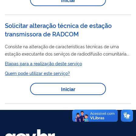
estabelecido quais delas concorrem entre si, sendo
selecionada a que mais representa a comunidade nos termos
do Título II, Portaria de...
Solicitar alteração técnica de estação
transmissora de RADCOM
Consiste na alteração de características técnicas de uma
estação executante dos serviços de radiodifusão comunitária,
com a finalidade de atender adequadamente o município
Etapas para a realização deste serviço
objeto da outorga para a qual o serviço é destinado. Após o
Quem pode utilizar este serviço?
encaminhamento, o Ministério das Comunicações irá:
Verificação de representatividade do solicitante perante o
Iniciar
CNPJ; Análise das informações e dados constantes do
formulário enviado; Não havendo alteração de coordenadas
geográficas do sistema...