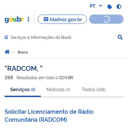
Serviços e Informações do Brasil
Abrir menu principal de navegação
Você está aqui:
Página Inicial
Busca
Busca
RADCOM,
268
Resultado
s
em
todo o
GOV.BR
Serviços
Notícias
Todos
(
3
)
(
2
)
(
268
)
Solicitar Licenciamento de Rádio
Comunitária (RADCOM)