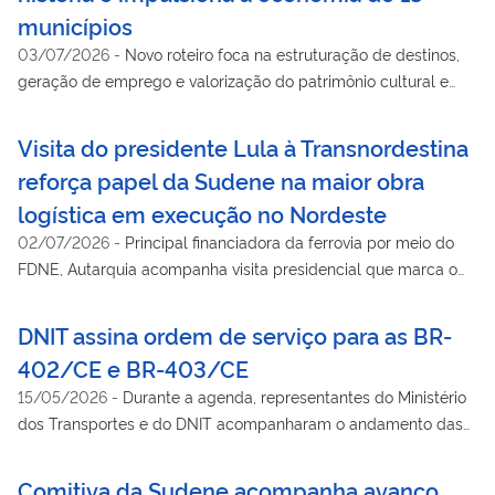
municípios
03/07/2026
-
Novo roteiro foca na estruturação de destinos,
geração de emprego e valorização do patrimônio cultural e
religioso em todas as regiões do estado
Visita do presidente Lula à Transnordestina
reforça papel da Sudene na maior obra
logística em execução no Nordeste
02/07/2026
-
Principal financiadora da ferrovia por meio do
FDNE, Autarquia acompanha visita presidencial que marca o
avanço de um dos maiores projetos de infraestrutura logística
do País
DNIT assina ordem de serviço para as BR-
402/CE e BR-403/CE
15/05/2026
-
Durante a agenda, representantes do Ministério
dos Transportes e do DNIT acompanharam o andamento das
obras de duplicação da BR-116/CE, no trecho entre Chorozinho
e Pacajus
Comitiva da Sudene acompanha avanço