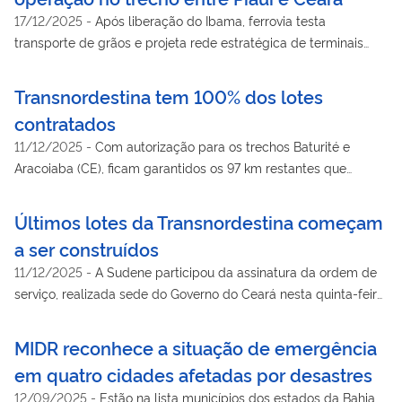
17/12/2025
-
Após liberação do Ibama, ferrovia testa
transporte de grãos e projeta rede estratégica de terminais
logísticos para escoar a produção regional nordestina
Transnordestina tem 100% dos lotes
contratados
11/12/2025
-
Com autorização para os trechos Baturité e
Aracoiaba (CE), ficam garantidos os 97 km restantes que
ligarão a locomotiva ao Porto do Pecém
Últimos lotes da Transnordestina começam
a ser construídos
11/12/2025
-
A Sudene participou da assinatura da ordem de
serviço, realizada sede do Governo do Ceará nesta quinta-feira
(11)
MIDR reconhece a situação de emergência
em quatro cidades afetadas por desastres
12/09/2025
-
Estão na lista municípios dos estados da Bahia,