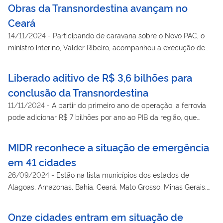
Obras da Transnordestina avançam no
Ceará
14/11/2024
-
Participando de caravana sobre o Novo PAC, o
ministro interino, Valder Ribeiro, acompanhou a execução de
projetos incluídos no Programa de Aceleração do Crescimento
Liberado aditivo de R$ 3,6 bilhões para
conclusão da Transnordestina
11/11/2024
-
A partir do primeiro ano de operação, a ferrovia
pode adicionar R$ 7 bilhões por ano ao PIB da região, que
abrange os estados do Ceará, Piauí e Pernambuco
MIDR reconhece a situação de emergência
em 41 cidades
26/09/2024
-
Estão na lista municípios dos estados de
Alagoas, Amazonas, Bahia, Ceará, Mato Grosso, Minas Gerais,
Pará, Paraíba, Paraná, Pernambuco, Rio Grande do Norte,
Rondônia, São Paulo, Sergipe e Tocantins
Onze cidades entram em situação de