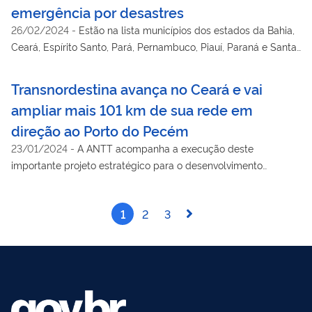
emergência por desastres
26/02/2024
-
Estão na lista municípios dos estados da Bahia,
Ceará, Espírito Santo, Pará, Pernambuco, Piauí, Paraná e Santa
Catarina ‌
Transnordestina avança no Ceará e vai
ampliar mais 101 km de sua rede em
direção ao Porto do Pecém
23/01/2024
-
A ANTT acompanha a execução deste
importante projeto estratégico para o desenvolvimento
logístico do Nordeste e do Brasil
1
2
3