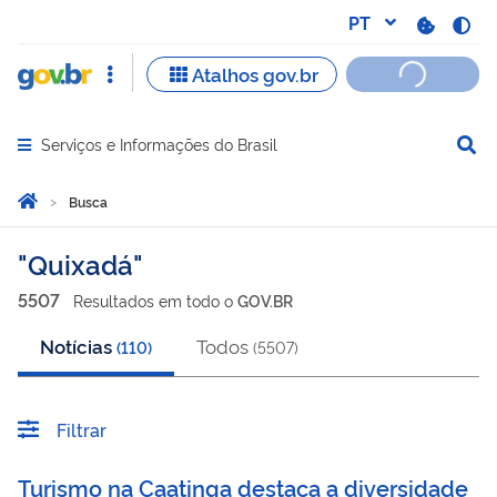
Serviços e Informações do Brasil
Abrir menu principal de navegação
Você está aqui:
Página Inicial
Busca
Busca
Quixadá
5507
Resultado
s
em
todo o
GOV.BR
Notícias
Todos
(
110
)
(
5507
)
Filtrar
Turismo na Caatinga destaca a diversidade