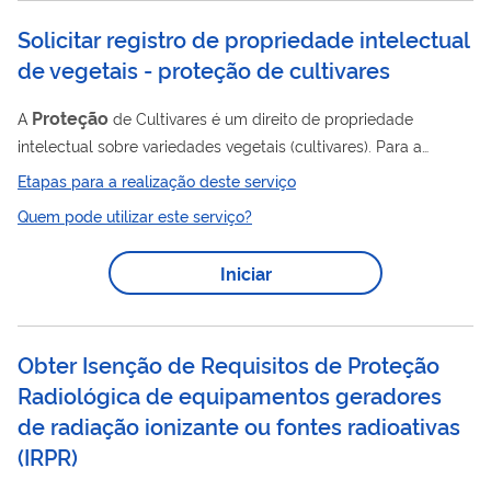
instituições públicas competentes para que as causas das
Solicitar registro de propriedade intelectual
ameaças sejam superadas.
de vegetais - proteção de cultivares
Proteção
A
de Cultivares é um direito de propriedade
intelectual sobre variedades vegetais (cultivares). Para a
proteção
de uma cultivar deve-se depositar um pedido de
Etapas para a realização deste serviço
proteção
, mediante o preenchimento de formulários definidos
Quem pode utilizar este serviço?
Proteção
pelo órgão competente - Serviço Nacional de
de
Cultivares (SNPC). O CultivarWeb é a plataforma por meio da
Iniciar
qual tais formulários são acessados e preenchidos e, ainda, é
por onde o usuário acompanha o andamento de seus pedidos.
Obter Isenção de Requisitos de Proteção
Radiológica de equipamentos geradores
de radiação ionizante ou fontes radioativas
(
IRPR
)