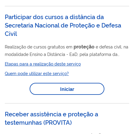
proteção
supervisor de
radiológica na mesma área
pretendida, em instalações autorizadas pela CNEN, pelo...
Participar dos cursos a distância da
Secretaria Nacional de Proteção e Defesa
Civil
proteção
Realização de cursos gratuitos em
e defesa civil, na
modalidade Ensino a Distância - EaD, pela plataforma da
Escola Virtual Gov (EV G).
Etapas para a realização deste serviço
Quem pode utilizar este serviço?
Iniciar
Receber assistência e proteção a
testemunhas
(
PROVITA
)