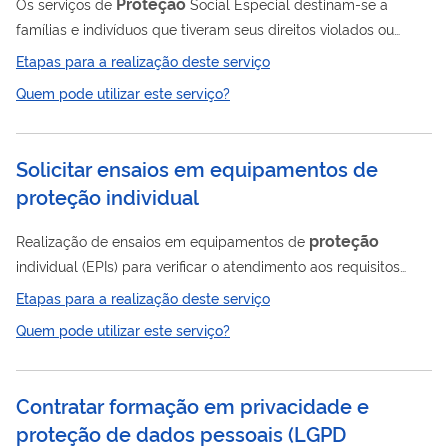
Proteção
Os serviços de
Social Especial destinam-se a
famílias e indivíduos que tiveram seus direitos violados ou
ameaçados. São serviços que requerem o acompanhamento
Etapas para a realização deste serviço
familiar e individual e identificação de novos riscos, ou o seu
Quem pode utilizar este serviço?
agravamento, e adoção de diferentes estratégias protetivas,
considerando o nível de complexidade das situações. Além de
orientar e encaminhar os(as) cidadãos(ãs) aos serviços da
Solicitar ensaios em equipamentos de
assistência social ou demais serviços públicos existentes no
proteção individual
município, também são...
proteção
Realização de ensaios em equipamentos de
individual (EPIs) para verificar o atendimento aos requisitos
especificados em normas técnicas de ensaios e elaboração de
Etapas para a realização deste serviço
relatório contendo a descrição do EPI e os resultados desses
Quem pode utilizar este serviço?
ensaios. Atualmente, a Fundacentro realiza ensaios em
respiradores purificadores de ar não motorizados tipo peça um
quarto facial, semifacial ou facial inteira com filtros químicos,
Contratar formação em privacidade e
para partículas e combinados, de acordo com o estabelecido
proteção de dados pessoais (LGPD
nas normas técnicas de...