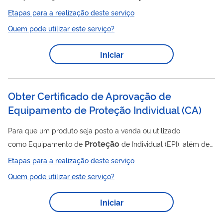
e sobre os normativos, orientações ou materiais emitidos pelo
Etapas para a realização deste serviço
órgão. Também é possível obter esclarecimentos a respeito da
Quem pode utilizar este serviço?
Proteção
Lei Geral de
de Dados – LGPD , desde que a dúvida
não demande interpretação. O serviço não inclui respostas a
Iniciar
demandas que configurem: - consultoria, consultas em tese ou
de casos concretos; - interpretação de normas; - análise...
Obter Certificado de Aprovação de
Equipamento de Proteção Individual (CA)
Para que um produto seja posto a venda ou utilizado
Proteção
como Equipamento de
de Individual (EPI), além de
estar relacionado no Anexo I da Norma Regulamentadora nº 6
Etapas para a realização deste serviço
(NR 6), deve possuir Certificado de Aprovação - CA expedido
Quem pode utilizar este serviço?
pelo órgão nacional competente em matéria de segurança e
saúde no trabalho.
Iniciar