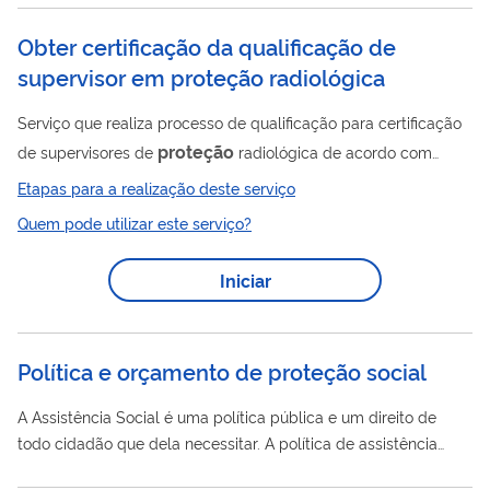
Obter certificação da qualificação de
supervisor em proteção radiológica
Serviço que realiza processo de qualificação para certificação
proteção
de supervisores de
radiológica de acordo com
normas específicas. O processo inicial trata-se de aplicação de
Etapas para a realização deste serviço
provas com diferentes fases até que o candidato ao certificado
Quem pode utilizar este serviço?
seja aprovado em todas as fases para então obter sua
certificação. Uma vez obtida a certificação, o supervisor
Iniciar
necessita renovar a certificação periodicamente, de acordo
com critérios determinados em Norma ( CNEN NN 7.01 ).
Política e orçamento de proteção social
A Assistência Social é uma política pública e um direito de
todo cidadão que dela necessitar. A política de assistência
social é administrada pelo Ministério da Cidadania em parceria