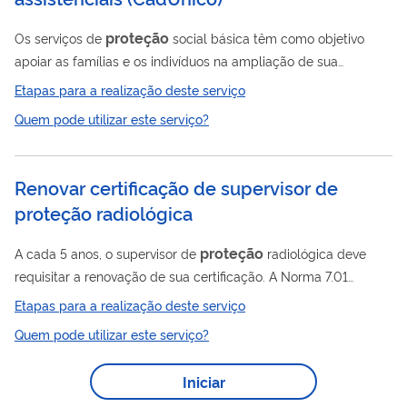
proteção
Os serviços de
social básica têm como objetivo
apoiar as famílias e os indivíduos na ampliação de sua
proteção
social, promovendo o acesso a direitos e
Etapas para a realização deste serviço
contribuindo para a melhoria da sua qualidade de vida. Os
Quem pode utilizar este serviço?
serviços atendem o conjunto da população em situação de
vulnerabilidade, incluindo pessoas inseridas no Cadastro Único,
beneficiários do Programa Bolsa Família e do Benefício de
Renovar certificação de supervisor de
Prestação Continuada (BPC), entre outros. Os serviços da
proteção radiológica
proteção
social básica são estes: •...
proteção
A cada 5 anos, o supervisor de
radiológica deve
requisitar a renovação de sua certificação. A Norma 7.01
estabelece os conceitos e requisitos da “Certificação da
Etapas para a realização deste serviço
Proteção
Qualificação de Superiores de
Radiológica”,
Quem pode utilizar este serviço?
inclusive a renovação. O supervisor deve submeter RCQ
preenchido e assinado, comprovante de pagamento da TLC
Iniciar
(conforme a área de atuação) e comprovar que atuou como