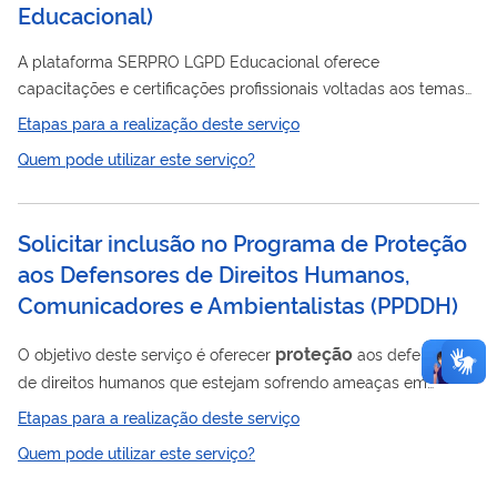
Educacional)
A plataforma SERPRO LGPD Educacional oferece
capacitações e certificações profissionais voltadas aos temas
Proteção
Privacidade e
de Dados Pessoais (P&PDP) e LGPD.
Etapas para a realização deste serviço
Quem pode utilizar este serviço?
Solicitar inclusão no Programa de Proteção
aos Defensores de Direitos Humanos,
Comunicadores e Ambientalistas
(
PPDDH
)
proteção
O objetivo deste serviço é oferecer
aos defensores
de direitos humanos que estejam sofrendo ameaças em
decorrência de sua atuação em defesa desses direitos. O
Etapas para a realização deste serviço
Proteção
Programa de
aos Defensores de Direitos Humanos,
Quem pode utilizar este serviço?
Comunicadores e Ambientalistas (PPDDH) é implementado por
proteção
meio da articulação de ações de
junto às