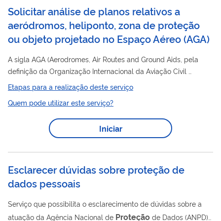
Solicitar análise de planos relativos a
aeródromos, heliponto, zona de proteção
ou objeto projetado no Espaço Aéreo
(
AGA
)
A sigla AGA (Aerodromes, Air Routes and Ground Aids, pela
definição da Organização Internacional da Aviação Civil
e Aeródromos e Auxílios Terrestres, conforme definido na ICA
Etapas para a realização deste serviço
11-3/2018) nomeia o portal do Departamento de Controle do
Quem pode utilizar este serviço?
Espaço Aéreo (DECEA) onde é possível saber mais sobre
Proteção
Planos de Zona de
de Aeródromos, consultar
Iniciar
planos publicados, legislação relacionada e ter acesso a
arquivos que auxiliam nos processos. No portal também é
possível acessar o sistema SySAGA, que...
Esclarecer dúvidas sobre proteção de
dados pessoais
Serviço que possibilita o esclarecimento de dúvidas sobre a
Proteção
atuação da Agência Nacional de
de Dados (ANPD)