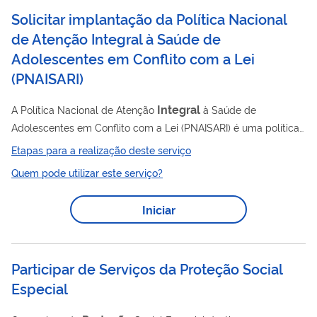
Solicitar implantação da Política Nacional
Proteja seus dados, não compartilhe!. Termos de tratamento
de dados pessoais dos órgãos públicos Advocacia-Geral da
de Atenção Integral à Saúde de
União ...
Adolescentes em Conflito com a Lei
(
PNAISARI
)
Integral
A Política Nacional de Atenção
à Saúde de
Adolescentes em Conflito com a Lei (PNAISARI) é uma política
pública brasileira com o objetivo de assegurar o acesso
Etapas para a realização deste serviço
integral
à saúde para adolescentes em conflito com a lei, que
Quem pode utilizar este serviço?
estão cumprindo medidas socioeducativas em regimes como
internação, semiliberdade ou meio aberto. Ela estabelece a
Iniciar
Atenção Primária à Saúde (APS) como ponto focal do
atendimento, promovendo a articulação intersetorial entre
saúde e socioeducação.
Participar de Serviços da Proteção Social
Especial