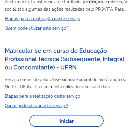
proteção
Acolhimento, transferência de território,
e reinserção
social são algumas das ações realizadas pelo PROVITA. Para
tanto, o PROVITA paga o aluguel da testemunha, confere
Etapas para a realização deste serviço
subsídios mensais para alimentação, transporte e cuidados
Quem pode utilizar este serviço?
pessoais, além de apoiar no acesso seguro às políticas
públicas.
Matricular-se em curso de Educação
Profissional Técnica (Subsequente, Integral
ou Concomitante) - UFRN
Serviço oferecido pela Universidade Federal do Rio Grande do
Norte - UFRN . Procedimento utilizado pelo candidato
selecionado em processo seletivo para ingressar no curso
Etapas para a realização deste serviço
técnico para o qual foi convocado, mediante entrega de
Quem pode utilizar este serviço?
documentos e certificação de pré-requisitos.
Iniciar