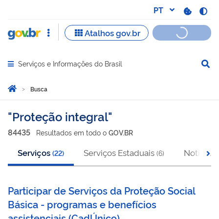
Serviços e Informações do Brasil
Abrir menu principal de navegação
Você está aqui:
Página Inicial
Busca
Busca
Proteção integral
84435
Resultado
s
em
todo o
GOV.BR
Serviços
Serviços Estaduais
Notícias
(
22
)
(
6
)
(
Participar de Serviços da Proteção Social
Básica - programas e benefícios
assistenciais
(
CadÚnico
)