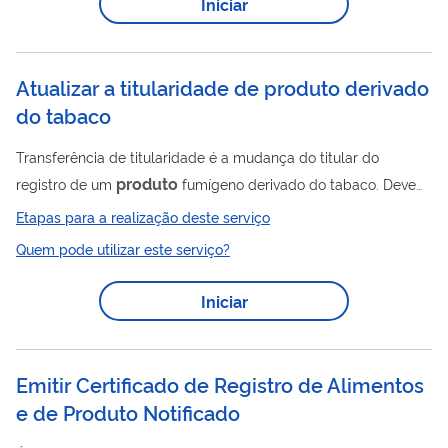
Iniciar
Normativa Conjunta SDA/SDC/Anvisa/Ibama nº 1, de 24 de
maio de 2011, bem como as Especificações de Referência já
publicadas. Dessa...
Atualizar a titularidade de produto derivado
do tabaco
Transferência de titularidade é a mudança do titular do
produto
registro de um
fumígeno derivado do tabaco. Deve
ser solicitada nos casos de operações societárias ou
Etapas para a realização deste serviço
comerciais, sem que seja realizada qualquer mudança das
Quem pode utilizar este serviço?
produto
características do
, objeto da transferência. O pedido
deve ser feito pela empresa sucessora, que terá os direitos e
Iniciar
produto
obrigações sobre o
. Saiba mais sobre transferência
de titularidade . O roteiro para o peticionamento de
transferência de titularidade está...
Emitir Certificado de Registro de Alimentos
e de Produto Notificado