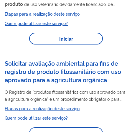
produto
de uso veterinário devidamente licenciado, de
produto
dispensado da obrigatoriedade de registro ou de
Etapas para a realização deste serviço
farmoquímico para uso exclusivo pelo fabricante, fica
Quem pode utilizar este serviço?
dispensada de autorização prévia, antes do embarque, e
estará sujeita ao deferimento do LI no SISCOMEX, após a
Iniciar
conferência documental, fiscalização e inspeção sanitária,
fitossanitária e de qualidade.
Solicitar avaliação ambiental para fins de
registro de produto fitossanitário com uso
aprovado para a agricultura orgânica
O Registro de “produtos fitossanitários com uso aprovado para
a agricultura orgânica” é um procedimento obrigatório para
produto
que o
possa ser comercializado de forma legal. Esse
Etapas para a realização deste serviço
processo tem como embasamento o Decreto nº 4.074, de 4 de
Quem pode utilizar este serviço?
janeiro de 2002, o Decreto nº 6.323, de 27 de dezembro de
2007, o Decreto nº 6.913, de 23 de julho de 2009 , a Instrução