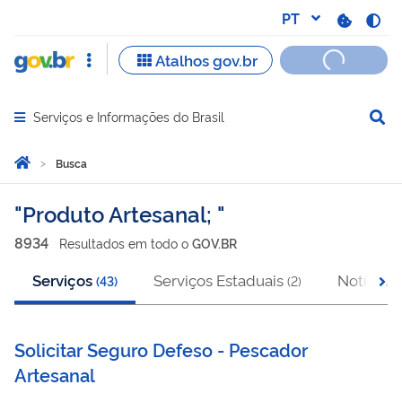
Serviços e Informações do Brasil
Abrir menu principal de navegação
Você está aqui:
Página Inicial
Busca
Busca
Produto Artesanal;
8934
Resultado
s
em
todo o
GOV.BR
Serviços
Serviços Estaduais
Notícias
(
43
)
(
2
)
(
Solicitar Seguro Defeso - Pescador
Artesanal