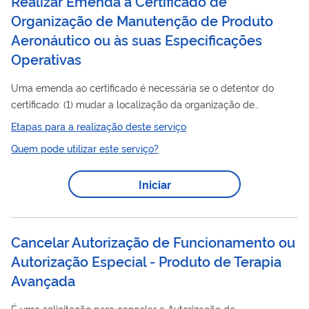
Realizar Emenda a Certificado de
Organização de Manutenção de Produto
Aeronáutico ou às suas Especificações
Operativas
Uma emenda ao certificado é necessária se o detentor do
certificado: (1) mudar a localização da organização de
manutenção; (2) requerer adição ou alteração de sua
Etapas para a realização deste serviço
capacidade ou categoria/classe; ou (3) mudar de razão social
Quem pode utilizar este serviço?
ou denominação social da organização. Se o detentor do
certificado vender ou transferir seus ativos, o novo proprietário
Iniciar
deve requerer uma emenda ao certificado. Clique aqui para
Orientações referentes ao Protocolo Eletrônico . Clique aqui
para acessar os...
Cancelar Autorização de Funcionamento ou
Autorização Especial - Produto de Terapia
Avançada
É uma solicitação para cancelar a Autorização de