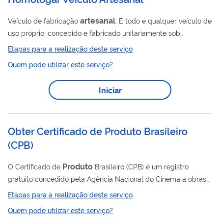
artesanal
Veículo de fabricação
: É todo e qualquer veículo de
uso próprio, concebido e fabricado unitariamente sob
responsabilidade individual de pessoa natural ou jurídica,
Etapas para a realização deste serviço
atendendo a todos os preceitos de construção veicular. A
Quem pode utilizar este serviço?
emissão do Certificado de Adequação a Legislação de Trânsito
(CAT), com o código específico de marca/modelo/versão do
Iniciar
Registro Nacional de Veículos Automotores (Renavam),
possibilita o registro e licenciamento de veículos junto aos
órgãos executivos de trânsito dos...
Obter Certificado de Produto Brasileiro
(
CPB
)
Produto
O Certificado de
Brasileiro (CPB) é um registro
gratuito concedido pela Agência Nacional do Cinema a obras
audiovisuais não publicitárias brasileiras. Constitui certificado
Etapas para a realização deste serviço
de origem das obras brasileiras, identificando o título da obra,
Quem pode utilizar este serviço?
duração, classificação, tipologia, organização temporal, ano de