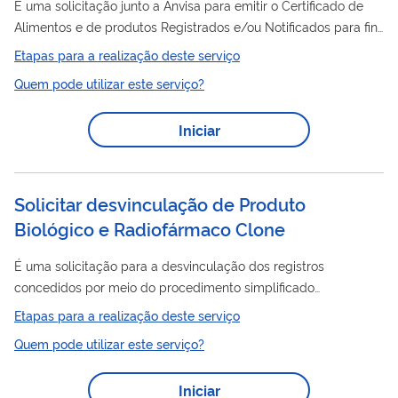
É uma solicitação junto a Anvisa para emitir o Certificado de
Alimentos e de produtos Registrados e/ou Notificados para fins
de sua regularização. O documento serve para atestar que o
Etapas para a realização deste serviço
produto
pode ser comercializado no Brasil e pode ser
Quem pode utilizar este serviço?
exigido por alguns países caso a empresa deseje exportar seus
produtos.
Iniciar
Solicitar desvinculação de Produto
Biológico e Radiofármaco Clone
É uma solicitação para a desvinculação dos registros
concedidos por meio do procedimento simplificado
estabelecido pela Resolução RDC nº 31/2014 (clones), para
Etapas para a realização deste serviço
medicamentos decorrentes de processos de Parceria para
Quem pode utilizar este serviço?
Desenvolvimento produtivo ou de transferências de tecnologia,
visando a internalização da produção de medicamentos
Iniciar
considerados estratégicos pelo Ministério da Saúde.