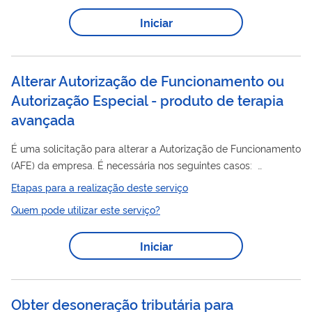
Iniciar
Alterar Autorização de Funcionamento ou
Autorização Especial - produto de terapia
avançada
É uma solicitação para alterar a Autorização de Funcionamento
(AFE) da empresa. É necessária nos seguintes casos:
Mudança de endereço do CNPJ detentor da AFE; Mudança de
Etapas para a realização deste serviço
razão social do CNPJ detentor da AFE; Ampliação ou redução
Quem pode utilizar este serviço?
de atividades na AFE; Ampliação ou redução de classes na
AFE; Mudança ou inclusão de responsável legal vinculado à
Iniciar
AFE; Mudança ou inclusão de responsável técnico vinculado à
AFE; Mudança do CNPJ matriz da empresa.
Obter desoneração tributária para