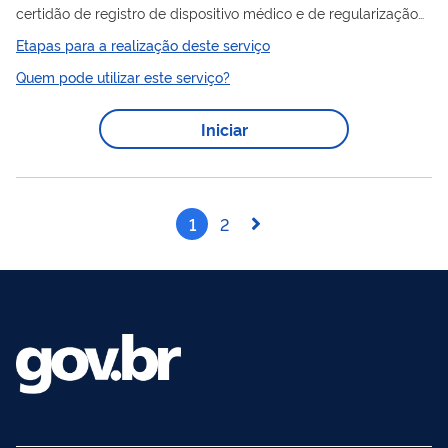
certidão de registro de dispositivo médico e de regularização
de dispositivo médico notificado . O documento serve para
Etapas para a realização deste serviço
produto
atestar que o
é comercializado no Brasil e pode ser
Quem pode utilizar este serviço?
exigido por alguns países caso a empresa deseje exportar seus
produtos.
Iniciar
1
2