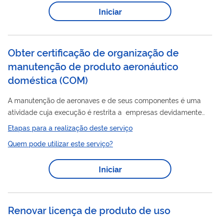
técnica padrão (CPAA-OTP); (c) em conjunto com
Iniciar
produto
procedimentos da certificação de tipo para um
. A
aprovação CPAA conforme o item (a) acima é utilizada para
aprovação de artigos de reposição ou modificação....
Obter certificação de organização de
manutenção de produto aeronáutico
doméstica
(
COM
)
A manutenção de aeronaves e de seus componentes é uma
atividade cuja execução é restrita a empresas devidamente
certificadas pela ANAC para esta finalidade. O Certificado de
Etapas para a realização deste serviço
Organização de Manutenção e as respectivas Especificações
Quem pode utilizar este serviço?
Operativas definem quais modelos de aeronave podem ser
atendidos e que tipos de serviço a Organização de
Iniciar
Manutenção certificada pode executar. O processo de
certificação possui várias etapas, nas quais a empresa deverá
apresentar a documentação relacionada , bem...
Renovar licença de produto de uso