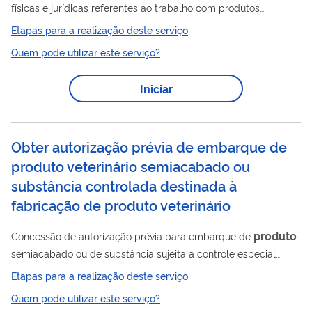
físicas e jurídicas referentes ao trabalho com produtos
controlados, com a finalidade de aprimorar a mobilização
Etapas para a realização deste serviço
industrial, a qualidade da produção nacional e salvaguardar os
Quem pode utilizar este serviço?
interesses nacionais nas áreas econômicas, da defesa militar,
da ordem interna e da segurança e tranquilidade públicas.
Iniciar
Obter autorização prévia de embarque de
produto veterinário semiacabado ou
substância controlada destinada à
fabricação de produto veterinário
produto
Concessão de autorização prévia para embarque de
semiacabado ou de substância sujeita a controle especial
produto
quando destinada à fabricação de
de uso veterinário
Etapas para a realização deste serviço
Quem pode utilizar este serviço?