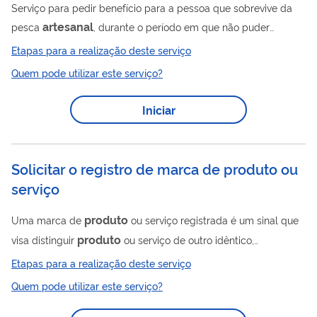
Serviço para pedir benefício para a pessoa que sobrevive da
artesanal
pesca
, durante o período em que não puder
realizar suas atividades devido à piracema. Este pedido é
Etapas para a realização deste serviço
realizado totalmente pela internet, você não precisa ir ao INSS.
Quem pode utilizar este serviço?
Iniciar
Solicitar o registro de marca de produto ou
serviço
produto
Uma marca de
ou serviço registrada é um sinal que
produto
visa distinguir
ou serviço de outro idêntico,
semelhante ou afim, de origem diversa, para garantir, no
Etapas para a realização deste serviço
território nacional, a exclusividade do seu uso. O serviço de
Quem pode utilizar este serviço?
produto
registro de marca de
ou serviço consiste,
basicamente, no recebimento do pedido de registro de marca