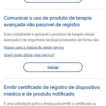
Comunicar o uso de produto de terapia
avançada não passível de registro
Essa modalidade é aplicável a produtos de terapia celular
avançada e de engenharia tecidual produzidos de forma não
rotineira, destinados a pacientes específicos em condição de
Etapas para a realização deste serviço
risco de vida iminente, para o tratamento de doenças sem
Quem pode utilizar este serviço?
alternativas terapêuticas disponíveis no país. A
responsabilidade pelo uso é do profissional legalmente
Iniciar
habilitado. A utilização desses produtos, sujeitos ao regime de
comunicação, dispensa autorização prévia da Anvisa, mas
permanece condicionada às demais...
Emitir certificado de registro de dispositivo
médico e de produto notificado
É uma solicitação junto a Anvisa para emitir o certificado ou