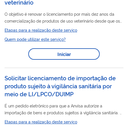
veterinário
O objetivo é renovar o licenciamento por mais dez anos da
comercialização de produtos de uso veterinário desde que os
mesmos continuem atendendo os requisitos exigidos para o
Etapas para a realização deste serviço
produto
qual é licenciado, visando assegurar a qualidade do
Quem pode utilizar este serviço?
de uso veterinário comercializado
Iniciar
Solicitar licenciamento de importação de
produto sujeito à vigilância sanitária por
meio de LI/LPCO/DUIMP
É um pedido eletrônico para que a Anvisa autorize a
importação de bens e produtos sujeitos à vigilância sanitária. A
solicitação é feita pelo sistema Siscomex e pelo sistema
Etapas para a realização deste serviço
Solicita da Anvisa. Saiba mais sobre a importação de produtos