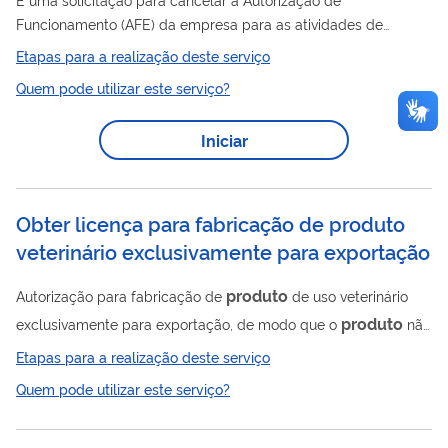
Funcionamento (AFE) da empresa para as atividades de
produto
de terapia avançada. É necessária para empresas
Etapas para a realização deste serviço
que desejam encerrar as atividades para as quais estavam
Quem pode utilizar este serviço?
autorizadas.
Iniciar
Obter licença para fabricação de produto
veterinário exclusivamente para exportação
produto
Autorização para fabricação de
de uso veterinário
produto
exclusivamente para exportação, de modo que o
não
será comercializado no mercado nacional.
Etapas para a realização deste serviço
Quem pode utilizar este serviço?