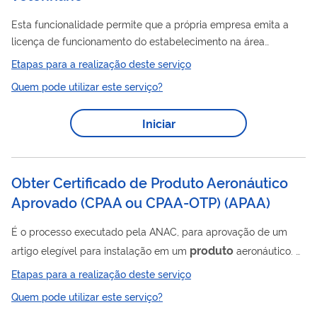
Esta funcionalidade permite que a própria empresa emita a
licença de funcionamento do estabelecimento na área
Produto
de uso Veterinário, a partir do SIPEAGRO
Etapas para a realização deste serviço
Quem pode utilizar este serviço?
Iniciar
Obter Certificado de Produto Aeronáutico
Aprovado (CPAA ou CPAA-OTP)
(
APAA
)
É o processo executado pela ANAC, para aprovação de um
produto
artigo elegível para instalação em um
aeronáutico. A
aprovação da ANAC poderá ser: (a) sob um certificado de
Etapas para a realização deste serviço
produto
aeronáutico aprovado (CPAA); (b) segundo um
Quem pode utilizar este serviço?
produto
certificado de
aeronáutico aprovado sob uma ordem