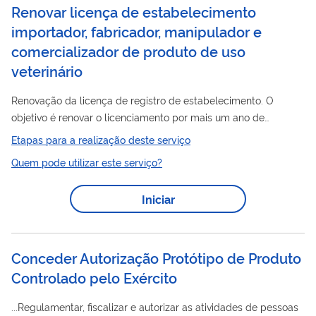
Renovar licença de estabelecimento
importador, fabricador, manipulador e
comercializador de produto de uso
veterinário
Renovação da licença de registro de estabelecimento. O
objetivo é renovar o licenciamento por mais um ano de
estabelecimentos que fabriquem, comerciem, importem,
Etapas para a realização deste serviço
manipulem e controlem a qualidade de produtos de uso
Quem pode utilizar este serviço?
veterinário desde que os mesmos continuem atendendo os
requisitos exigidos para o exercício da atividade para a qual é
Iniciar
produto
licenciado, visando assegurar a qualidade do
de uso
veterinário comercializado
Conceder Autorização Protótipo de Produto
Controlado pelo Exército
...Regulamentar, fiscalizar e autorizar as atividades de pessoas