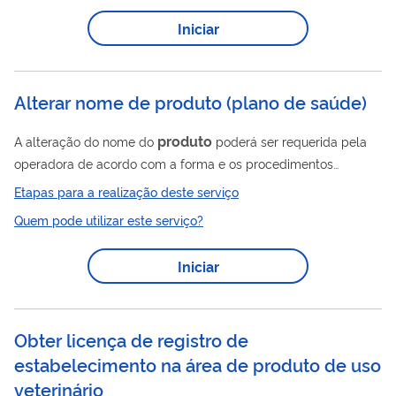
produção, formato, diretor, empresas produtoras e detentores
Iniciar
de cotas patrimoniais sobre a obra. O CPB é registro
obrigatório para todas as obras que visarem à exportação ou a
sua...
Alterar nome de produto (plano de saúde)
produto
A alteração do nome do
poderá ser requerida pela
operadora de acordo com a forma e os procedimentos
definidos na Instrução Normativa nº28/2022.
Etapas para a realização deste serviço
Quem pode utilizar este serviço?
Iniciar
Obter licença de registro de
estabelecimento na área de produto de uso
veterinário