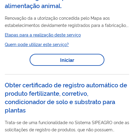
alimentação animal.
Renovação da a utorização concedida pelo Mapa aos
estabelecimentos devidamente registrados para a fabricação,
fracionamento, importação ou exportação de produtos
Etapas para a realização deste serviço
destinados à alimentação animal. O objetivo é a avaliação
Quem pode utilizar este serviço?
técnica prévia dos produtos que serão comercializados pela
análise da descrição do processo de fabricação, do controle
Iniciar
produto
de matéria prima e do
acabado, bem como dos
produto
documentos exigidos para o registro de
importado
para assegurar a inocuidade e a qualidade dos...
Obter certificado de registro automático de
produto fertilizante, corretivo,
condicionador de solo e substrato para
plantas
Trata-se de uma funcionalidade no Sistema SIPEAGRO onde as
solicitações de registro de produtos, que não possuem