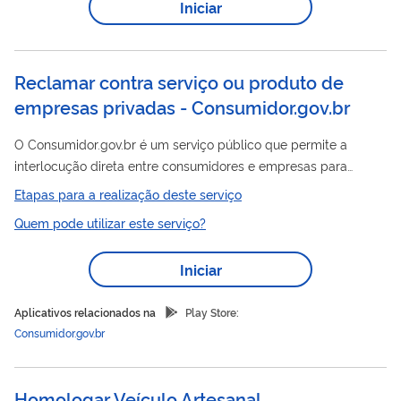
Iniciar
e aprovação após análise, tendo como base a lei 9.279, de 1996
e os critérios estabelecidos pelo INPI no Manual de Marcas.
ALERTA CONTRA FRAUDES: O INPI...
Reclamar contra serviço ou produto de
empresas privadas - Consumidor.gov.br
O Consumidor.gov.br é um serviço público que permite a
interlocução direta entre consumidores e empresas para
solução de conflitos de consumo pela internet. O consumidor
Etapas para a realização deste serviço
registra sua reclamação, a empresa trata e responde, a
Quem pode utilizar este serviço?
Senacon e os Procons monitoram, e por fim, o consumidor
avalia o atendimento da empresa. O serviço pode ser
Iniciar
acessado via internet ou aplicativo móvel.
Aplicativos relacionados na
Play Store:
Consumidor.gov.br
Homologar Veículo Artesanal