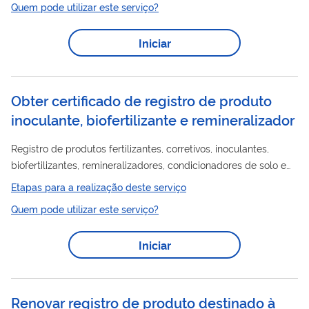
Quem pode utilizar este serviço?
sujeitos à vigilância sanitária.
Iniciar
Obter certificado de registro de produto
inoculante, biofertilizante e remineralizador
Registro de produtos fertilizantes, corretivos, inoculantes,
biofertilizantes, remineralizadores, condicionadores de solo e
substratos para plantas é o ato legal que reconhece a
Etapas para a realização deste serviço
adequação desses produtos às legislações do MAPA. A
Quem pode utilizar este serviço?
solicitação para registro de produtos deve ser apresentada ao
MAPA por meio do Sistema SIPEAGRO. Os elementos
Iniciar
informativos e documentais apresentados devem ser
aprovados pelo Serviço de Fiscalização de Insumos Agrícolas
da SFA do estado onde localiza estabelecimento...
Renovar registro de produto destinado à