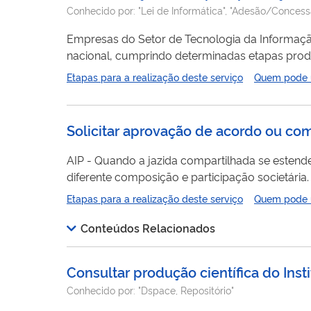
Conhecido por:
"Lei de Informática", "Adesão/Conces
Empresas do Setor de Tecnologia da Informaç
nacional, cumprindo determinadas etapas produ
equipamento, poderão aderir seus produtos aos 
Etapas para a realização deste serviço
Quem pode ut
Solicitar aprovação de acordo ou co
AIP - Quando a jazida compartilhada se esten
diferente composição e participação societária. CIP - Quando a jazida compartilhada se estende por dois campos de uma mesm
empresa contratada ou de um consórcio de mesma composição e par
Etapas para a realização deste serviço
Quem pode ut
ter um cadastro como usuário externo do SEI-AN
Conteúdos Relacionados
Consultar produção científica do Ins
Conhecido por:
"Dspace, Repositório"