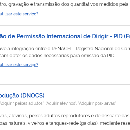
stro, gravação e transmissão dos quantitativos medidos pela Re
o dos produtos em todo o território nacional, para identifica
ilizar este serviço?
comercialização de produtos falsificados.
ão de Permissão Internacional de Dirigir - PID (
sam obter os dados necessários para emissão da PID.
ilizar este serviço?
rodução
(
DNOCS
)
Adquirir peixes adultos", "Aquirir alevinos", "Adquirir pós-larvas"
vas, alevinos, peixes adultos reprodutores e de descarte da
 naturais, viveiros e tanques-rede (gaiolas), mediante res