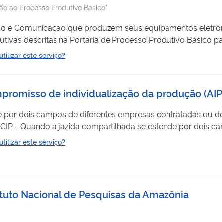
são ao Processo Produtivo Básico"
ão e Comunicação que produzem seus equipamentos eletrôni
tivas descritas na Portaria de Processo Produtivo Básico p
benefícios da Lei de Informática por esse serviço público.
ilizar este serviço?
mpromisso de individualização da produção
(
AIP
de por dois campos de diferentes empresas contratadas ou 
a
ticipação societária. Para utilizar esse serviço você deve
ilizar este serviço?
P. Para mais informações acesse o serviço " Solicitar cadas
tituto Nacional de Pesquisas da Amazônia