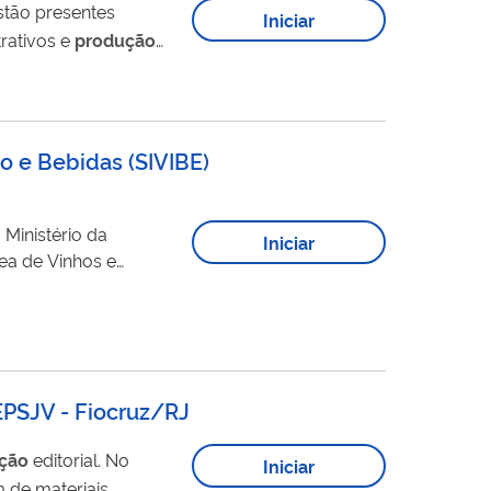
Estão presentes
Iniciar
trativos e
produção
o e Bebidas (SIVIBE)
 Ministério da
Iniciar
ea de Vinhos e
s de uva (viticultores
idas na...
 EPSJV - Fiocruz/RJ
ção
editorial. No
Iniciar
m de materiais