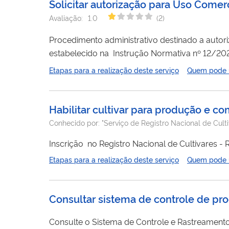
Solicitar autorização para Uso Come
Avaliação:
1.0
(
2
)
Procedimento administrativo destinado a auto
recreativos, educacionais, científicos, culturais e jornalís
Etapas para a realização deste serviço
Quem pode ut
de
imagem
: a exploração não comercial de pro
Habilitar cultivar para produção e co
Conhecido por:
"Serviço de Registro Nacional de Cult
Etapas para a realização deste serviço
Quem pode ut
Consultar sistema de controle de pr
Consulte o Sistema de Controle e Rastreament