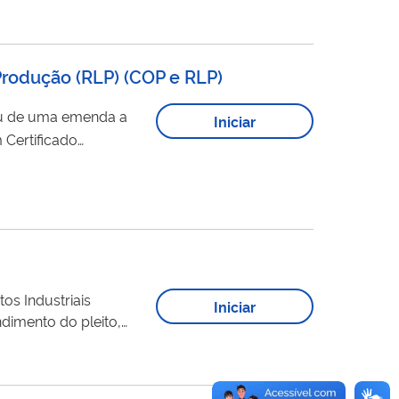
OCS.
Produção (RLP)
(
COP e RLP
)
u de uma emenda a
Iniciar
 Certificado
os Industriais
Iniciar
ais, para produtos