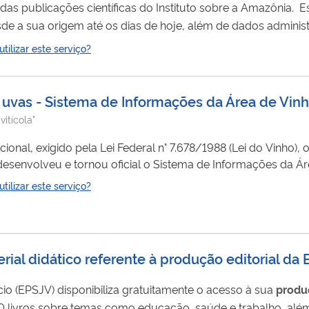
idas publicações científicas do Instituto sobre a Amazônia. 
esde a sua origem até os dias de hoje, além de dados adminis
, livros, relatórios, portarias, boletins e resoluções.
ilizar este serviço?
uvas - Sistema de Informações da Área de Vinh
vitícola"
ional, exigido pela Lei Federal n° 7.678/1988 (Lei do Vinho), o
desenvolveu e tornou oficial o Sistema de Informações da Ár
 todo o território nacional, a obrigatoriedade de os produtore
ilizar este serviço?
ontendo as áreas cultivadas com videiras, as quantidades colh
terial didático referente à produção editorial da
o (EPSJV) disponibiliza gratuitamente o acesso à sua
produ
100 livros sobre temas como educação, saúde e trabalho, alé