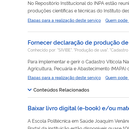
No Repositório Institucional do INPA estão reun
produções científicas e técnicas do Instituto d
editorial e memorial. É possível consultar artigos
Etapas para a realização deste serviço
Quem pode ut
Fornecer declaração de produção de 
Conhecido por:
"SIVIBE", "Produção de uva", "Cadastro 
Para implementar e gerir o Cadastro Vitícola Nac
Agricultura, Pecuária e Abastecimento (MAPA) 
Bebidas (SIVIBE). A referida lei estabelece, para
Etapas para a realização deste serviço
Quem pode ut
e vitivinicultores), apresentarem declarações c
Conteúdos Relacionados
Baixar livro digital (e-book) e/ou ma
A Escola Politécnica em Saúde Joaquim Venânci
Portal da instituição estão disponíveis quase 