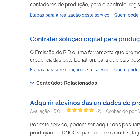
contadores de
produção
, para o controle, regi
equipamentos possibilitam, ainda, o rastreament
Etapas para a realização deste serviço
Quem pode ut
a
produção
e importação ilegais, bem como, a 
Contratar solução digital para produç
O Emissão de PID é uma ferramenta que promove a integração entre o RENACH – Registro Nacional de Condutores Habilitados e os sistemas das gráficas
credenciadas pelo Denatran, para que elas pos
Etapas para a realização deste serviço
Quem pode ut
Conteúdos Relacionados
Adquirir alevinos das unidades de p
Avaliação:
5.0
(
2
)
Conhecido por:
"
Por este serviço, podem ser adquiridos pós-lar
produção
do DNOCS, para uso em açudes, lagoas