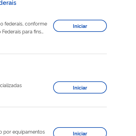
derais
o federais, conforme
Iniciar
Federais para fins
rtir...
 e comercializadas
Iniciar
Iniciar