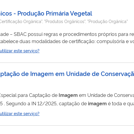
icos - Produção Primária Vegetal
Certificação Orgânica", "Produtos Orgânicos", "Produção Orgânica"
dade – SBAC possui regras e procedimentos próprios para re
stabelece duas modalidades de certificação: compulsória e vol
ria e foi estabelecida pela Lei 10.831/2003 e regulamentada
ilizar este serviço?
 e vendido no Brasil como “orgânico” é obrigatório que a u
a Captação de Imagem em Unidade de Conservaç
utorização Especial para Captação de
Imagem
em Unidade de Conserv
estabelecido na Instrução Normativa nº 12/2025 . Segundo a IN 12/2025, captação de
imagem
é toda e qu
inalidade, comercial ou não, que resulte em: produto, subpr
ilizar este serviço?
passível de exibição visual ao público, constituição de