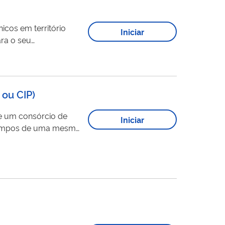
cos em território
Iniciar
ara o seu
 ou CIP
)
de um consórcio de
Iniciar
tro como usuário...