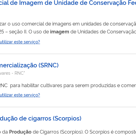
rcial de Imagem de Unidade de Conservação Fe
rizar o uso comercial de imagens em unidades de conservaçã
estabelecido na Instrução Normativa nº 12/2025 – seção II. O uso de
imagem
de Unidades de Conservação 
ticos fica dispensado de autorização e é gratuito. Conforme a IN: VI - uso
ilizar este serviço?
dutos, subprodutos ou serviços obtidos ou desenvolvidos a pa
mercialização
(
SRNC
)
ivares - RNC"
Inscrição no Registro Nacional de Cultivares - RNC para habilitar cultivares para serem produzidas
ilizar este serviço?
odução de cigarros
(
Scorpios
)
o da
Produção
de Cigarros (Scorpios). O Scorpios é composto por equipamentos