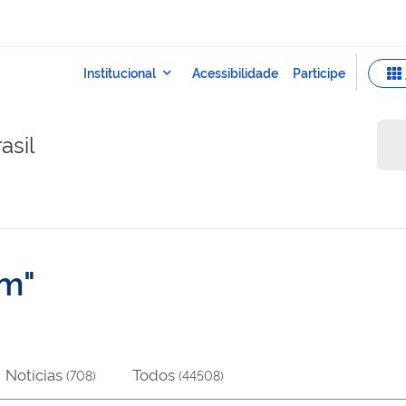
asil
em
Notícias
Todos
(
708
)
(
44508
)