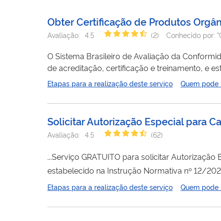
Obter Certificação de Produtos Orgân
Avaliação:
4.5
(
2
)
Conhecido por:
"
O Sistema Brasileiro de Avaliação da Conformi
de acreditação, certificação e treinamento, e e
certificação de produtos orgânicos é compulsó
Etapas para a realização deste serviço
Quem pode ut
6.323/2007. Para que um produto seja rotulado
passe por um...
Solicitar Autorização Especial par
Avaliação:
4.5
(
62
)
...Serviço GRATUITO para solicitar A
captação de
imagem
, qualquer que seja sua f
Etapas para a realização deste serviço
Quem pode ut