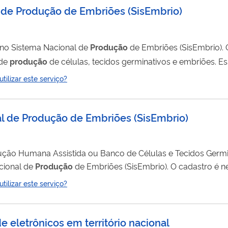
l de Produção de Embriões
(
SisEmbrio
)
o no Sistema Nacional de
Produção
de Embriões (SisEmbrio). O cadastro é
 de
produção
de células, tecidos germinativos e embriões. E
ilizar este serviço?
nal de Produção de Embriões
(
SisEmbrio
)
ução Humana Assistida ou Banco de Células e Tecidos Germi
cional de
Produção
de Embriões (SisEmbrio). O cadastro é necessário para envio
s, tecidos germinativos e embriões. Essas informações deve
ilizar este serviço?
e eletrônicos em território nacional