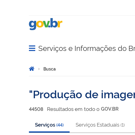
Serviços e Informações do Br
Abrir menu principal de navegação
Você está aqui:
Página Inicial
Busca
Busca
Produção de imag
Resultado
s
em
todo o
GOV.BR
44508
Serviços
Serviços Estaduais
(
44
)
(
1
)