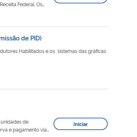
ceita Federal. Os
r a origem e reprimir
Emissão de PID)
s unidades de
Iniciar
erva e pagamento via