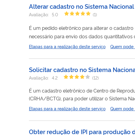
Alterar cadastro no Sistema Naciona
Avaliação:
5.0
(
1
)
É um pedido eletrônico para alterar o cadastr
necessário para envio dos dados quantitativos
devem ser enviadas anualmente para a Anvisa.
Etapas para a realização deste serviço
Quem pode ut
Solicitar cadastro no Sistema Nacio
Avaliação:
4.2
(
12
)
É um cadastro eletrônico de Centro de Reprod
(CRHA/BCTG), para poder utilizar o Sistema Na
dos dados quantitativos de
produção
de célula
Etapas para a realização deste serviço
Quem pode ut
anualmente para a Anvisa.
Obter redução de IPI para produção d