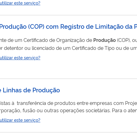
o momento da sua retirada em unidades de
produção
do DN
ilizar este serviço?
 Produção (COP) com Registro de Limitação da 
nte de um Certificado de Organização de
Produção
(COP), o
er detentor ou licenciado de um Certificado de Tipo ou de um
ilizar este serviço?
uerer um COP segundo as Subpartes K ou O do RBAC 21.
e Linhas de Produção
stas à transferência de produtos entre empresas com Projet
ou outras operações societárias. Para o atendimento do pleito,
mpresa que transfere deverá estar em situação
ilizar este serviço?
te produtos não cancelados poderão ser transferidos. Adem