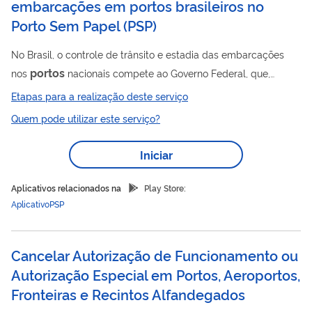
embarcações em portos brasileiros no
Porto Sem Papel
(
PSP
)
No Brasil, o controle de trânsito e estadia das embarcações
portos
nos
nacionais compete ao Governo Federal, que,
representado por diversos órgãos anuentes (Anvisa, Marinha,
Etapas para a realização deste serviço
Polícia Federal, Receita Federal, Vigiagro e Autoridades
Quem pode utilizar este serviço?
Portuárias), fiscaliza o cumprimento de requisitos e concede
anuências autorizando os procedimentos de atracação,
Iniciar
operação e desatracação das embarcações. Por isso, a
Portos
Secretaria Nacional de
e Transportes Aquaviários
Aplicativos relacionados na
Play Store:
(SNPTA) do Ministério da Infraestrutura...
AplicativoPSP
Cancelar Autorização de Funcionamento ou
Autorização Especial em Portos, Aeroportos,
Fronteiras e Recintos Alfandegados