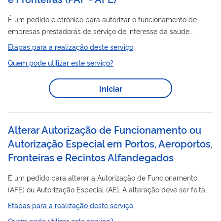
É um pedido eletrônico para autorizar o funcionamento de
empresas prestadoras de serviço de interesse da saúde
Portos
pública em área de
, Aeroportos, Fronteiras e Recintos
Etapas para a realização deste serviço
Alfandegados. As empresas só podem começar a operar após
Quem pode utilizar este serviço?
a publicação da autorização. Clique aqui para saber mais .
Iniciar
Alterar Autorização de Funcionamento ou
Autorização Especial em Portos, Aeroportos,
Fronteiras e Recintos Alfandegados
É um pedido para alterar a Autorização de Funcionamento
(AFE) ou Autorização Especial (AE). A alteração deve ser feita
nas seguintes hipóteses: I – Mudança de endereço II –
Etapas para a realização deste serviço
Alteração de razão social III – Mudança de responsável técnico
Quem pode utilizar este serviço?