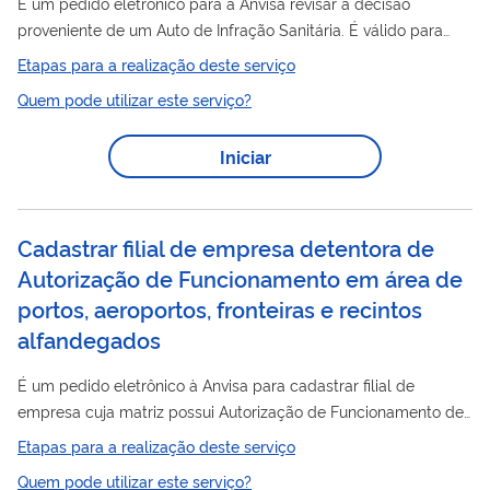
É um pedido eletrônico para a Anvisa revisar a decisão
proveniente de um Auto de Infração Sanitária. É válido para
Portos
decisões da área de
, Aeroportos, Fronteiras e Recintos
Etapas para a realização deste serviço
Alfandegados.
Quem pode utilizar este serviço?
Iniciar
Cadastrar filial de empresa detentora de
Autorização de Funcionamento em área de
portos, aeroportos, fronteiras e recintos
alfandegados
É um pedido eletrônico à Anvisa para cadastrar filial de
empresa cuja matriz possui Autorização de Funcionamento de
Empresa (AFE) válida. Antes da entrada em funcionamento em
Etapas para a realização deste serviço
Portos
área de
, Aeroportos, Fronteiras e Recintos
Quem pode utilizar este serviço?