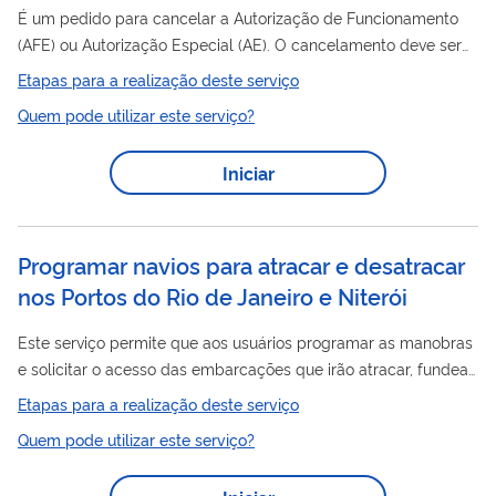
É um pedido para cancelar a Autorização de Funcionamento
(AFE) ou Autorização Especial (AE). O cancelamento deve ser
solicitado sempre que a empresa encerrar as atividades na
Etapas para a realização deste serviço
Portos
área de
, Aeroportos e Fronteiras.
Quem pode utilizar este serviço?
Iniciar
Programar navios para atracar e desatracar
nos Portos do Rio de Janeiro e Niterói
Este serviço permite que aos usuários programar as manobras
e solicitar o acesso das embarcações que irão atracar, fundear
Portos
e desatracar nos
do Rio de Janeiro e Niterói.
Etapas para a realização deste serviço
Quem pode utilizar este serviço?