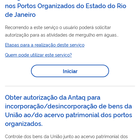
nos Portos Organizados do Estado do Rio
de Janeiro
Recorrendo a este serviço o usuário poderá solicitar
autorização para as atividades de mergulho em águas
abrigadas ou interiores, com a finalidade de: inspeção
Etapas para a realização deste serviço
subaquática em embarcação; inspeção de manutenção de
Quem pode utilizar este serviço?
estrutura de cais; pequenos reparos; e resgate de
objetos/cargas no leito marinho.
Iniciar
Obter autorização da Antaq para
incorporação/desincorporação de bens da
União ao/do acervo patrimonial dos portos
organizados.
Controle dos bens da União junto ao acervo patrimonial dos