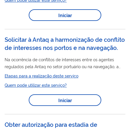
IV – Mudança de representante legal
Iniciar
Solicitar à Antaq a harmonização de conflito
de interesses nos portos e na navegação.
Na ocorrência de conflitos de interesses entre os agentes
regulados pela Antaq no setor portuário ou na navegação, a
partir da solicitação de uma das partes, é iniciado um processo
Etapas para a realização deste serviço
de harmonização, no qual todas as partes envolvidas terão
Quem pode utilizar este serviço?
ampla oportunidade de manifestação, e, caso não haja acordo,
a ANTAQ decidirá administrativamente. A harmonização de
Iniciar
conflitos de interesses conduzida pela Antaq tem por
finalidade auxiliar a solução de conflitos emergentes do
relacionamento entre...
Obter autorização para estadia de