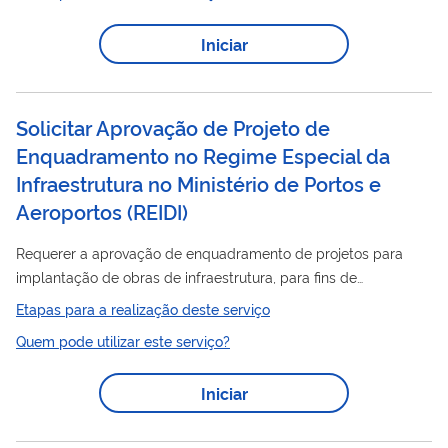
Alfandegados, a empresa filial deve ter seu cadastro aprovado
pela Anvisa.
Iniciar
Solicitar Aprovação de Projeto de
Enquadramento no Regime Especial da
Infraestrutura no Ministério de Portos e
Aeroportos (REIDI)
Requerer a aprovação de enquadramento de projetos para
implantação de obras de infraestrutura, para fins de
habilitação no Regime Especial de Incentivos para o
Etapas para a realização deste serviço
Desenvolvimento da Infraestrutura – REIDI. Consiste na
Quem pode utilizar este serviço?
apreciação de requerimento, das pessoas jurídicas de direito
privado, para aprovação de enquadramento de projetos de
Iniciar
infraestrutura de transportes, pela Secretaria Nacional de
Portos
Hidrovias e Navegação do Ministério de
e Aeroportos,