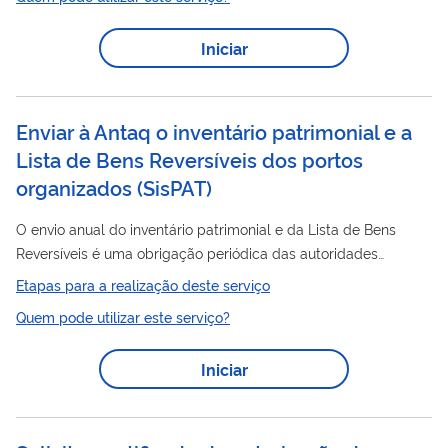
regularizada, ou seja, após ter seu cadastramento aprovado
pela Anvisa. Clique aqui para saber mais
Iniciar
Enviar à Antaq o inventário patrimonial e a
Lista de Bens Reversíveis dos portos
organizados
(
SisPAT
)
O envio anual do inventário patrimonial e da Lista de Bens
Reversíveis é uma obrigação periódica das autoridades
portos
portuárias e dos arrendatários dos
organizados,
Etapas para a realização deste serviço
conforme a Resolução ANTAQ nº 43/2021 . O prazo final é 30
Quem pode utilizar este serviço?
de abril de cada ano ( Resolução ANTAQ nº 75/2022 ). O
serviço é operacionalizado pelo Sistema de Controle
Iniciar
Portos
Patrimonial dos
Organizados (SisPAT), reformulado em
2026 para reduzir o retrabalho, minimizar erros de digitação,
padronizar o formato de envio e...