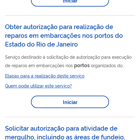
Iniciar
Obter autorização para realização de
reparos em embarcações nos portos do
Estado do Rio de Janeiro
Serviço destinado à solicitação de autorização para execução
portos
de reparos em embarcações nos
organizados do
Estado do Rio de Janeiro sob administração da Companhia
Etapas para a realização deste serviço
Docas do Rio de Janeiro. A solicitação deve ser realizada por
Quem pode utilizar este serviço?
meio de formulário específico, acompanhado da
documentação exigida, incluindo descrição detalhada dos
Iniciar
serviços, informações sobre resíduos gerados, responsáveis
técnicos e demais requisitos aplicáveis. O pedido é analisado
pela SUPSUN / GERSAM / GERIQS, e, quando...
Solicitar autorização para atividade de
mergulho, incluindo as áreas de fundeio,