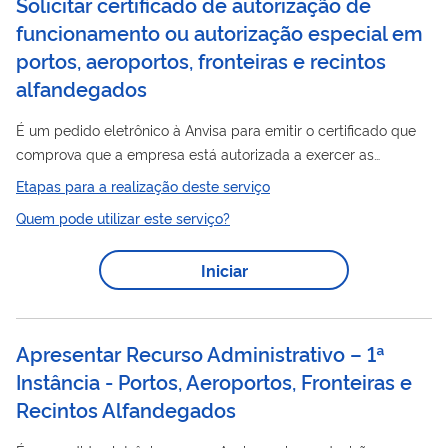
Solicitar certificado de autorização de
funcionamento ou autorização especial em
portos, aeroportos, fronteiras e recintos
alfandegados
É um pedido eletrônico à Anvisa para emitir o certificado que
comprova que a empresa está autorizada a exercer as
Portos
atividades em em
, Aeroportos, Fronteiras e Recintos
Etapas para a realização deste serviço
Alfandegados que constam na Autorização de Funcionamento
Quem pode utilizar este serviço?
de Empresa (AFE) ou na Autorização Especial (AE). Clique aqui
para saber mais Certificado AFE — Agência Nacional de
Iniciar
Vigilância Sanitária - Anvisa (www.gov.br)
Apresentar Recurso Administrativo – 1ª
Instância - Portos, Aeroportos, Fronteiras e
Recintos Alfandegados