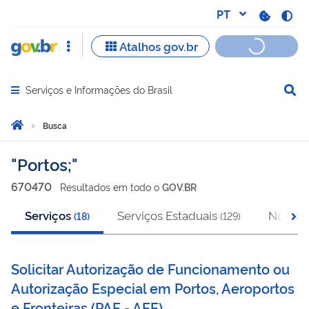
Serviços e Informações do Brasil
Abrir menu principal de navegação
Você está aqui:
Página Inicial
Busca
Busca
Portos;
670470
Resultado
s
em
todo o
GOV.BR
Serviços
Serviços Estaduais
Notícia
(
18
)
(
129
)
Solicitar Autorização de Funcionamento ou
Autorização Especial em Portos, Aeroportos
e Fronteiras
(
PAF - AFE
)