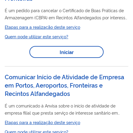
É um pedido para cancelar o Certificado de Boas Práticas de
Armazenagem (CBPA) em Recintos Alfandegados por interesse
da empresa. O Certificado é um documento emitido pela
Etapas para a realização deste serviço
Anvisa atestando que o Recinto Alfandegado cumpre as Boas
Quem pode utilizar este serviço?
Práticas de Armazenagem de medicamentos e insumos
farmacêuticos ou produtos para saúde dispostas na legislação
Iniciar
em vigor.
Comunicar Início de Atividade de Empresa
em Portos, Aeroportos, Fronteiras e
Recintos Alfandegados
É um comunicado à Anvisa sobre o início de atividade de
empresa filial que presta serviço de interesse sanitário em
Portos
, Aeroportos, Fronteiras e Recintos Alfandegados. A
Etapas para a realização deste serviço
empresa filial deve comunicar o início de atividade após estar
Quem pode utilizar este serviço?