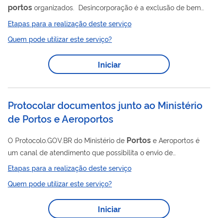
portos
organizados. Desincorporação é a exclusão de bem
do acervo patrimonial da União (art. 6º, inciso X, da Resolução
Etapas para a realização deste serviço
ANTAQ nº 43, de 2021). Incorporação é a inclusão de bem no
Quem pode utilizar este serviço?
acervo patrimonial da União (art. 6º, inciso XIII, da Resolução
ANTAQ nº 43, de 2021).
Iniciar
Protocolar documentos junto ao Ministério
de Portos e Aeroportos
Portos
O Protocolo.GOV.BR do Ministério de
e Aeroportos é
um canal de atendimento que possibilita o envio de
solicitações, requerimentos, pedidos e documentos em geral
Etapas para a realização deste serviço
de forma eletrônica, sem a necessidade de deslocamento
Quem pode utilizar este serviço?
presencial ao setor de Protocolo ou o envio de
correspondência postal.
Iniciar