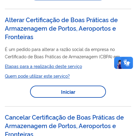
Alterar Certificação de Boas Práticas de
Armazenagem de Portos, Aeroportos e
Fronteiras
É um pedido para alterar a razão social da empresa no
Certificado de Boas Práticas de Armazenagem (CBPA) em
Recintos Alfandegados. O Certificado é um documento emitido
Etapas para a realização deste serviço
pela Anvisa atestando que o Recinto Alfandegado cumpre as
Quem pode utilizar este serviço?
Boas Práticas de Armazenagem de medicamentos e insumos
farmacêuticos ou produtos para saúde dispostas na legislação
Iniciar
em vigor. A lista de assuntos de petição relacionados a esse
serviço está disponível neste link .
Cancelar Certificação de Boas Práticas de
Armazenagem de Portos, Aeroportos e
Fronteiras