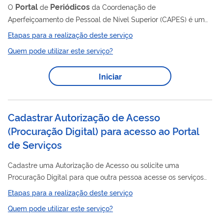
Portal
Periódicos
O
de
da Coordenação de
Aperfeiçoamento de Pessoal de Nível Superior (CAPES) é um
dos maiores acervos científicos virtuais da América Latina,
Etapas para a realização deste serviço
voltado para a comunidade acadêmico-científica brasileira e
Quem pode utilizar este serviço?
que disponibiliza milhares de publicações nacionais e
periódicos
internacionais como: ·
e artigos científicos; · bases
Iniciar
de dados de texto completo; · bases de referências; ·
enciclopédias; · normas técnicas; · patentes e estatísticas; ·
material audiovisual;...
Cadastrar Autorização de Acesso
(Procuração Digital) para acesso ao Portal
de Serviços
Cadastre uma Autorização de Acesso ou solicite uma
Procuração Digital para que outra pessoa acesse os serviços
digitais da Receita Federal por você. Essa
Etapas para a realização deste serviço
autorização/procuração permite que outra pessoa
Quem pode utilizar este serviço?
(outorgado/representante legal) possa representar você