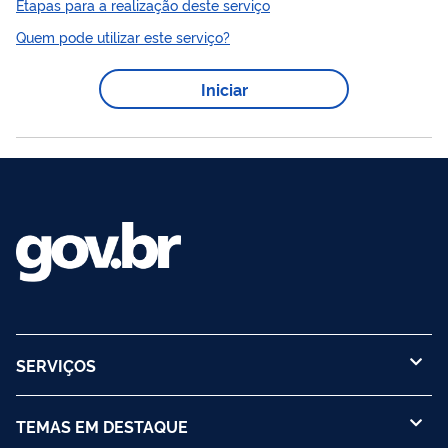
Etapas para a realização deste serviço
novos conjuntos de dados da saúde, entre outros aspectos
Quem pode utilizar este serviço?
sobre o uso das bases de dados do SUS em formato aberto,
Portal
por meio do
Brasileiro de Dados Abertos (CGU).
Iniciar
SERVIÇOS
TEMAS EM DESTAQUE