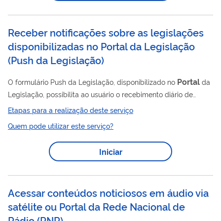
Receber notificações sobre as legislações
disponibilizadas no Portal da Legislação
(Push da Legislação)
Portal
O formulário Push da Legislação, disponibilizado no
da
Legislação, possibilita ao usuário o recebimento diário de
informações atualizadas sobre as edições de novos atos
Etapas para a realização deste serviço
normativos de hierarquia superior elaborados em âmbito
Quem pode utilizar este serviço?
federal, assinados pelo Presidente da República, publicados
no Diário Oficial da União.
Iniciar
Acessar conteúdos noticiosos em áudio via
satélite ou Portal da Rede Nacional de
Rádio
(
RNR
)