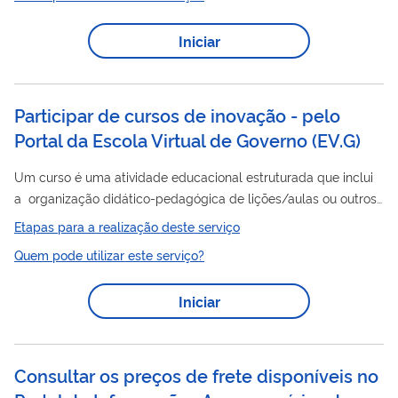
Iniciar
Participar de cursos de inovação​ - pelo
Portal da Escola Virtual de Governo
(
EV.G
)
Um curso é uma atividade educacional estruturada que inclui
a organização didático-pedagógica de lições/aulas ou outros
tipos de conteúdos que tratam do tema ou matéria a ser
Etapas para a realização deste serviço
objeto do processo de ensino-aprendizagem. ​ E os cursos de
Quem pode utilizar este serviço?
inovação são projetados para desenvolver competências
práticas e teóricas, promover a inovação governamental e
Iniciar
estimular a aplicação de soluções inovadoras em seus
contextos profissionais. Os interessados podem consultar os...
Consultar os preços de frete disponíveis no