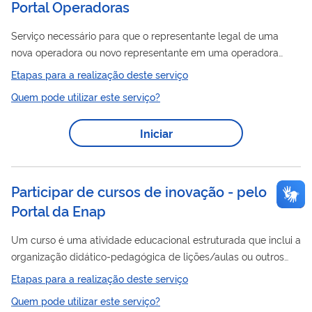
Portal Operadoras
Serviço necessário para que o representante legal de uma
nova operadora ou novo representante em uma operadora
Portal
existente possa acessar o
Operadoras .
Etapas para a realização deste serviço
Quem pode utilizar este serviço?
Iniciar
Participar de cursos de inovação​ - pelo
Portal da Enap
Um curso é uma atividade educacional estruturada que inclui a
organização didático-pedagógica de lições/aulas ou outros
tipos de conteúdos que tratam do tema ou matéria a ser
Etapas para a realização deste serviço
objeto do processo de ensino-aprendizagem. ​ E os cursos de
Quem pode utilizar este serviço?
inovação são projetados para desenvolver competências