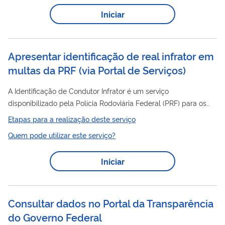
(outorgantetitular) ou a sua empresa na utilização dos serviços
Iniciar
digitais da Receita Federal. Não é válida para o atendimento
presencial, somente para a utilização dos serviços digitais (e-
Portal
CAC e
de Serviços). Você pode escolher...
Apresentar identificação de real infrator em
multas da PRF (via Portal de Serviços)
A Identificação de Condutor Infrator é um serviço
disponibilizado pela Polícia Rodoviária Federal (PRF) para os
autos de infração emitidos em sua circunscrição, quando o
Etapas para a realização deste serviço
condutor não foi identificado no momento da infração. Esse
Quem pode utilizar este serviço?
serviço permite que o proprietário do veículo ou o principal
condutor registrado indique o verdadeiro responsável pela
Iniciar
infração de trânsito, conforme previsto no Código de Trânsito
Brasileiro (CTB).
Consultar dados no Portal da Transparência
do Governo Federal