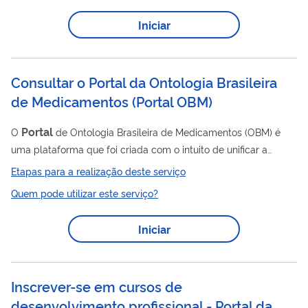
práticas e teóricas, promover a inovação governamental e
Iniciar
estimular a aplicação de soluções inovadoras em seus
contextos profissionais. Os interessados podem...
Consultar o Portal da Ontologia Brasileira
de Medicamentos
(
Portal OBM
)
Portal
O
de Ontologia Brasileira de Medicamentos (OBM) é
uma plataforma que foi criada com o intuito de unificar a
nomenclatura de medicamentos e produtos de saúde,
Etapas para a realização deste serviço
consolidando-os em uma base de dados única, bem como
Quem pode utilizar este serviço?
seus diversos atributos que, atualmente, são disponibilizados
em bases distintas. A padronização e unificação desses dados
Iniciar
possibilita a otimização do mapeamento e ações de controle
por parte do Ministério da Saúde, possibilitando evoluções e
melhorias de sistemas consumidores...
Inscrever-se em cursos de
desenvolvimento profissional​ - Portal da