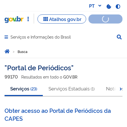
Serviços e Informações do Brasil
Abrir menu principal de navegação
Você está aqui:
Página Inicial
Busca
Busca
Portal de Periódicos
99170
Resultado
s
em
todo o
GOV.BR
Serviços
Serviços Estaduais
Notícias
(
23
)
(
1
)
(
Obter acesso ao Portal de Periódicos da
CAPES