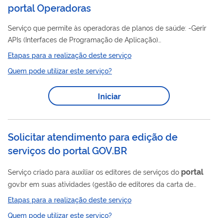
portal Operadoras
Serviço que permite às operadoras de planos de saúde: -Gerir
APIs (Interfaces de Programação de Aplicação)
Portal
disponibilizados pela ANS via
Operadoras; -Gerir
Etapas para a realização deste serviço
usuários e seus perfis de acesso aos sistemas disponibilizados
Quem pode utilizar este serviço?
Portal
pela ANS via
Operadoras; -Gerir (criar ou alterar) senha
TXT. Essa senha é utilizada em sistemas antigos da ANS,
Iniciar
Portal
ainda não migrados para o
Operadoras, que são:
Promoprev Operadora, RPS - Acompanhamento de Solicitação,
SIP- Consulta dados...
Solicitar atendimento para edição de
serviços do portal GOV.BR
portal
Serviço criado para auxiliar os editores de serviços do
gov.br em suas atividades (gestão de editores da carta de
serviços, publicação ou despublicação de um serviço, dentre
Etapas para a realização deste serviço
outros).
Quem pode utilizar este serviço?