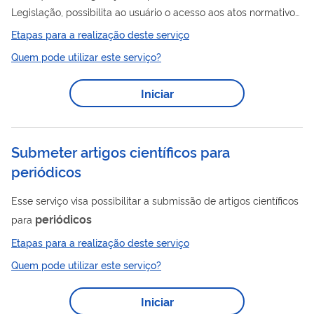
Legislação, possibilita ao usuário o acesso aos atos normativos
de hierarquia superior elaborados em âmbito federal,
Etapas para a realização deste serviço
assinados pelo Presidente da República, conforme publicação
Quem pode utilizar este serviço?
no Diário Oficial da União ou Coleção de Leis do Brasil. Pelo
formulário de pesquisa, o internauta tem acesso à REFLEGIS,
Iniciar
uma base de dados e um sistema de buscas, onde estão
indexados os atos normativos desde 1808. Essa busca pode
ser realizada por palavra-chave,...
Submeter artigos científicos para
periódicos
Esse serviço visa possibilitar a submissão de artigos científicos
periódicos
para
Etapas para a realização deste serviço
Quem pode utilizar este serviço?
Iniciar