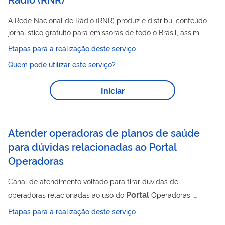
A Rede Nacional de Rádio (RNR) produz e distribui conteúdo
jornalístico gratuito para emissoras de todo o Brasil, assim
como de países vizinhos. A programação disponibilizada para
Etapas para a realização deste serviço
download tem como foco a prestação de informação e
Quem pode utilizar este serviço?
serviços ao cidadão. A oferta de conteúdos no site
www.redenacionalderadio.com.br é permanentemente
Iniciar
atualizada e abrange temas relacionados a direitos, serviços
públicos, educação, saúde, trabalho e outros assuntos de
interesse da sociedade. A distribuição das...
Atender operadoras de planos de saúde
para dúvidas relacionadas ao Portal
Operadoras
Canal de atendimento voltado para tirar dúvidas de
Portal
operadoras relacionadas ao uso do
Operadoras ,
considerando: - informações sobre disponibilidade de
Etapas para a realização deste serviço
Portal
sistemas do
Operadoras; - primeiro acesso do