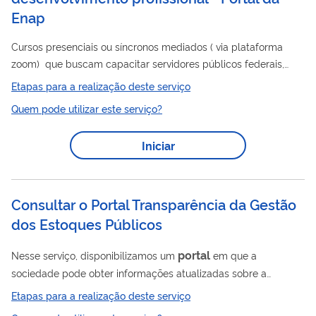
Enap
Cursos presenciais ou síncronos mediados ( via plataforma
zoom) que buscam capacitar servidores públicos federais,
estaduais e municipais para desempenhar trabalhos técnicos e
Etapas para a realização deste serviço
gerenciais na Administração Pública, contribuindo para
Quem pode utilizar este serviço?
aprimorar a prestação de serviços públicos e a implementação
de políticas públicas para a sociedade. Os
Iniciar
portal
interessados podem consultar os cursos em oferta no
da Enap. É necessário realizar inscrição para participar dos
cursos. ...
Consultar o Portal Transparência da Gestão
dos Estoques Públicos
portal
Nesse serviço, disponibilizamos um
em que a
sociedade pode obter informações atualizadas sobre a
posição, aquisição, remoção, venda e doação dos estoques
Etapas para a realização deste serviço
públicos, bem como eventuais perdas quantitativas,