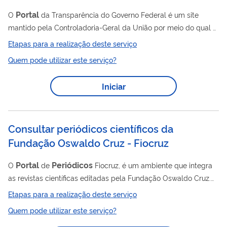
Portal
O
da Transparência do Governo Federal é um site
mantido pela Controladoria-Geral da União por meio do qual é
possível acompanhar a utilização dos recursos federais
Etapas para a realização deste serviço
arrecadados com impostos no fornecimento de serviços
Quem pode utilizar este serviço?
públicos à população e se informar sobre outros assuntos
relacionados à Administração Pública Federal. O site foi
Iniciar
lançado em novembro de 2004 e reestruturado em 2018 para
ganhar novas funcionalidades, tais como: formas diversas de
apresentação dos dados, mecanismo de busca...
Consultar periódicos científicos da
Fundação Oswaldo Cruz - Fiocruz
Portal
Periódicos
O
de
Fiocruz, é um ambiente que integra
as revistas científicas editadas pela Fundação Oswaldo Cruz.
Aqui, você encontra artigos, notícias, entrevistas, vídeos e
Etapas para a realização deste serviço
infográficos com base na produção científica em saúde num só
Quem pode utilizar este serviço?
lugar. Assim, é mais fácil acompanhar temas do seu interesse
sob diferentes perspectivas e se manter sempre atualizado.