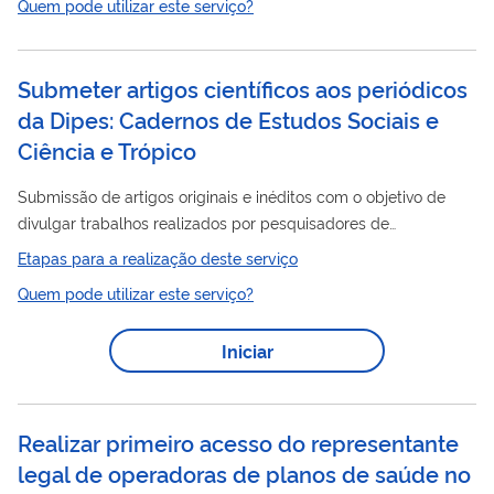
Quem pode utilizar este serviço?
representante legal; - troca de representante legal ; -
portal
alteração senha TXT; - acesso ao
por operadoras
Portal
canceladas ; - criação de usuários no
Operadoras...
Submeter artigos científicos aos periódicos
da Dipes: Cadernos de Estudos Sociais e
Ciência e Trópico
Submissão de artigos originais e inéditos com o objetivo de
divulgar trabalhos realizados por pesquisadores de
universidades e instituições de pesquisa do Brasil e do exterior.
Etapas para a realização deste serviço
Quem pode utilizar este serviço?
Iniciar
Realizar primeiro acesso do representante
legal de operadoras de planos de saúde no