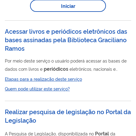
Iniciar
Portal
Lançado em março de 2015, o
é um importante
instrumento da Política de Acesso Aberto ao Conhecimento da
Fiocruz. Este é um...
Acessar livros e periódicos eletrônicos das
bases assinadas pela Biblioteca Graciliano
Ramos
Por meio deste serviço o usuário poderá acessar as bases de
periódicos
dados com livros e
eletrônicos, nacionais e
internacionais, que abrangem vários temas relacionados à
Etapas para a realização deste serviço
administração pública e áreas correlatas. Além disso, nós
Quem pode utilizar este serviço?
também recomendamos algumas excelentes bases de dados
que são de acesso aberto, ou seja, não exigem nenhum
cadastro para fazer download das publicações.
Realizar pesquisa de legislação no Portal da
Legislação
Portal
A Pesquisa de Legislação, disponibilizada no
da