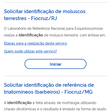
para o laboratório, reduzindo...
Solicitar identificação de moluscos
terrestres - Fiocruz/RJ
O Laboratório de Referência Nacional para Esquistossomose
identificação
realiza a
de molusco terrestre, com ênfase em
lesma e caracóis de interesse médico e/ou veterinário,
Etapas para a realização deste serviço
envolvidos, principalmente, na transmissão da meningite
Quem pode utilizar este serviço?
eosinofílica ( ou angiostrongilíase neural) entre os quais
destaca-se o caracol africano Achatina fulica Bowdich,1822, e
Iniciar
na transmissão da angiotrongilíase e abdominal , com
destaque para lesma terrestre. O resultado deste serviço é
apresentado ao cliente em documento...
Solicitar identificação de referência de
triatomíneos (barbeiros) - Fiocruz/MG
identificação
A
é feita através de morfologia utilizando
chaves dicotômicas e o resultado é enviado na forma de laudo.