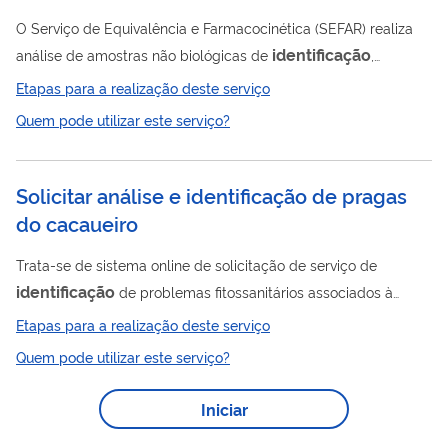
O Serviço de Equivalência e Farmacocinética (SEFAR) realiza
identificação
análise de amostras não biológicas de
,
caracterização e quantificação por espectrometria de massas
Etapas para a realização deste serviço
acoplado a HPLC. Este serviço contempla o desenvolvimento e
Quem pode utilizar este serviço?
validação de método e análise das amostras. Essa etapa tem
custo variável e é realizada integralmente no SEFAR.
Solicitar análise e identificação de pragas
do cacaueiro
Trata-se de sistema online de solicitação de serviço de
identificação
de problemas fitossanitários associados à
cadeia produtiva do cacau, visando a sua diagnose e indicação
Etapas para a realização deste serviço
de tratamento adequado. Com gerenciamento automatizado o
Quem pode utilizar este serviço?
sistema possibilita o envio de imagens e vídeos de plantas
e/ou frutos afetados, acompanhados ou não de áudios ou
Iniciar
texto descrevendo o problema, de modo a facilitar a análise,
que poderá ser realizada sem necessidade de coleta e envio