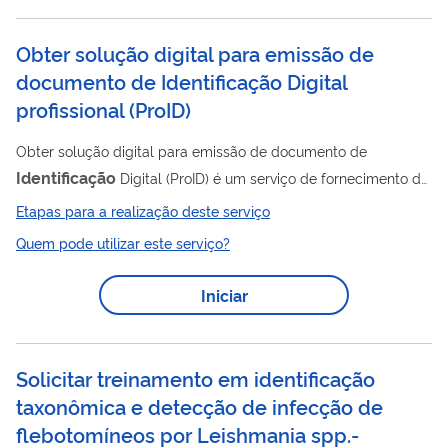
Obter solução digital para emissão de
documento de Identificação Digital
profissional (ProID)
Obter solução digital para emissão de documento de
Identificação
Digital (ProID) é um serviço de fornecimento de
carteiras profissionais digitais, por meio de um aplicativo
Etapas para a realização deste serviço
celular, emitidas pelos conselhos de classe, órgãos públicos ou
Quem pode utilizar este serviço?
empresas. A solução possibilita que esses emissores
identificação
disponibilizem a
mais segura, econômica, ágil,
Iniciar
digital confiável e moderna, com a mesma fé pública de um
documento tradicional em papel. Qualquer pessoa que...
Solicitar treinamento em identificação
taxonômica e detecção de infecção de
flebotomíneos por Leishmania spp.-