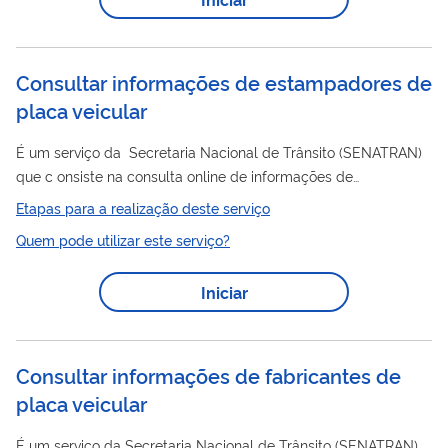
infração de trânsito, conforme previsto no Código de Trânsito
Brasileiro (CTB).
Consultar informações de estampadores de
placa veicular
É um serviço da Secretaria Nacional de Trânsito (SENATRAN)
que c onsiste na consulta online de informações de
veicular
estampadores de placa
credenciados e habilitados
Etapas para a realização deste serviço
para utilizar o Sistema Nacional de Emplacamento (WS-
Quem pode utilizar este serviço?
Emplaca).
Iniciar
Consultar informações de fabricantes de
placa veicular
É um serviço da Secretaria Nacional de Trânsito (SENATRAN)