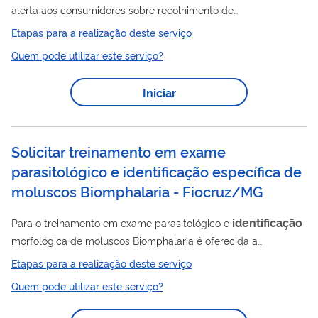
alerta aos consumidores sobre recolhimento de
medicamentos. Deve ser solicitada pelas empresas sempre
Etapas para a realização deste serviço
que for identificado algum desvio de qualidade ou outro motivo
Quem pode utilizar este serviço?
que comprometa a segurança e eficácia do medicamento. A
mensagem deve ser compreensível aos consumidores,
Iniciar
descrevendo o tipo de desvio e os riscos a eles inerentes, bem
como estabelecendo os meios de comunicação a serem
utilizados.
Solicitar treinamento em exame
parasitológico e identificação específica de
moluscos Biomphalaria - Fiocruz/MG
identificação
Para o treinamento em exame parasitológico e
morfológica de moluscos Biomphalaria é oferecida a
capacitação técnica para coleta e embalagem de moluscos no
Etapas para a realização deste serviço
campo, exame parasitológico de moluscos Biomphalaria para
Quem pode utilizar este serviço?
verificação de cercarias de Schistosoma mansoni e
identificação
morfológica de moluscos do gênero