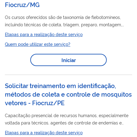
Fiocruz/MG
Os cursos oferecidos são de taxonomia de flebotomíneos,
incluindo técnicas de coleta, triagem, preparo, montagem,
identificação
morfológica, dissecção de flebotomíneos e
Etapas para a realização deste serviço
técnicas de biologia molecular. Os insetos são preparados e
Quem pode utilizar este serviço?
identificados a nível específico através do uso de chaves
taxonômicas e comparações com flebotomíneos referência. As
Iniciar
fêmeas são identificadas após dissecção e submetidas a
técnica de Nested/PCR para detecção de infecção natural
por Leishmania.
Solicitar treinamento em identificação,
métodos de coleta e controle de mosquitos
vetores - Fiocruz/PE
Capacitação presencial de recursos humanos, especialmente
voltada para técnicos, agentes de controle de endemias e
identificação
estudantes em formação acadêmica, para a
de
Etapas para a realização deste serviço