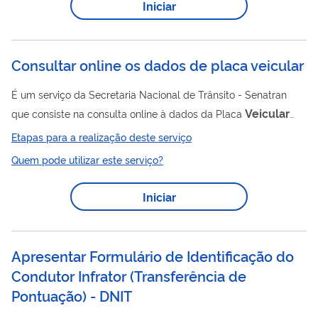
Iniciar
homologação pela Secretaria Nacional de Trânsito
(SENATRAN) atendendo aos requisitos estabelecidos no anexo
da Resolução CONTRAN nº 969, de...
Consultar online os dados de placa veicular
É um serviço da Secretaria Nacional de Trânsito - Senatran
Veicular
que consiste na consulta online à dados da Placa
para validação dos dados da placa, seu fabricante e
Etapas para a realização deste serviço
estampador. A partir do QR Code localizado na placa do
Quem pode utilizar este serviço?
veículo é possível acessar dados como: Placa; Fabricante;
Estampador; Marca/ Modelo; Ano Fabricação; Dados Atuais do
Iniciar
Veículo; Número de Série do QR Code.
Apresentar Formulário de Identificação do
Condutor Infrator (Transferência de
Pontuação) - DNIT