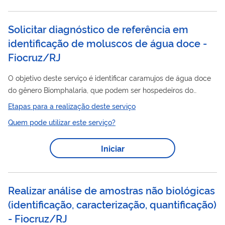
Solicitar diagnóstico de referência em
identificação de moluscos de água doce -
Fiocruz/RJ
O objetivo deste serviço é identificar caramujos de água doce
do gênero Biomphalaria, que podem ser hospedeiros do
Schistosoma mansoni, o parasito que causa a esquistossomose
Etapas para a realização deste serviço
(também conhecida como barriga d'água). O Laboratório de
Quem pode utilizar este serviço?
Malacologia do Instituto Oswaldo Cruz (LMALAC) estuda
moluscos, como caramujos, caracóis e lesmas, da Região
Iniciar
Neotropical. Desenvolve pesquisas sobre como esses
moluscos se reproduzem, sua genética e como são
classificados. O laboratório também investiga como...
Realizar análise de amostras não biológicas
(identificação, caracterização, quantificação)
- Fiocruz/RJ