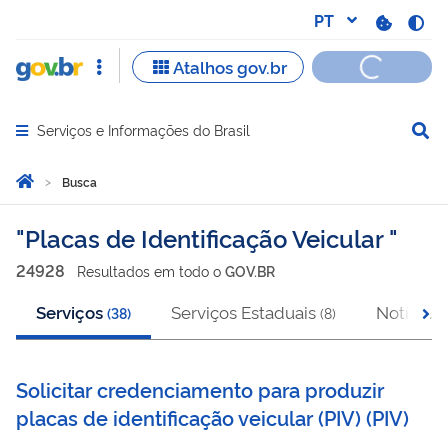
Serviços e Informações do Brasil
Abrir menu principal de navegação
Você está aqui:
Página Inicial
Busca
Busca
Placas de Identificação Veicular
24928
Resultado
s
em
todo o
GOV.BR
Serviços
Serviços Estaduais
Notícias
(
38
)
(
8
)
(
Solicitar credenciamento para produzir
placas de identificação veicular (PIV)
(
PIV
)