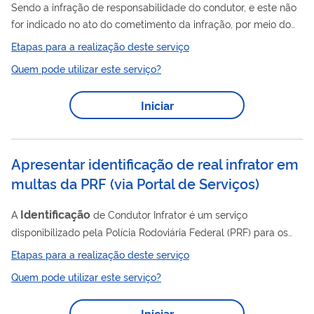
Sendo a infração de responsabilidade do condutor, e este não
for indicado no ato do cometimento da infração, por meio do
Identificação
Formulário de
do Condutor Infrator (FICI) o
Etapas para a realização deste serviço
proprietário do veículo pode indicar o verdadeiro responsável
Quem pode utilizar este serviço?
pelo cometimento da infração, viabilizando a transferência da
pontuação para a CNH do condutor indicado.
Iniciar
Apresentar identificação de real infrator em
multas da PRF (via Portal de Serviços)
Identificação
A
de Condutor Infrator é um serviço
disponibilizado pela Polícia Rodoviária Federal (PRF) para os
autos de infração emitidos em sua circunscrição, quando o
Etapas para a realização deste serviço
condutor não foi identificado no momento da infração. Esse
Quem pode utilizar este serviço?
serviço permite que o proprietário do veículo ou o principal
condutor registrado indique o verdadeiro responsável pela
Iniciar