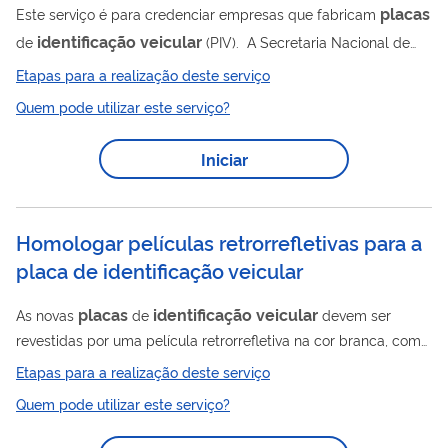
placas
Este serviço é para credenciar empresas que fabricam
identificação
veicular
de
(PIV). A Secretaria Nacional de
Trânsito (Senatran) credencia empresas para exercer a
Etapas para a realização deste serviço
atividade de fabricação, operação logística, gerenciamento
Quem pode utilizar este serviço?
placas
identificação
informatizado e a distribuição das
de
veicular
semiacabadas para os estampadores.
Iniciar
Homologar películas retrorrefletivas para a
placa de identificação veicular
placas
identificação
veicular
As novas
de
devem ser
revestidas por uma película retrorrefletiva na cor branca, com
uma faixa na cor azul na margem superior, contendo ao lado
Etapas para a realização deste serviço
esquerdo o logotipo do MERCOSUL, ao lado direito a Bandeira
Quem pode utilizar este serviço?
do Brasil e ao centro o nome BRASIL. Os fabricantes dessas
películas retrorrefletivas devem obter, para os seus produtos,