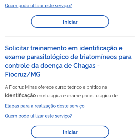
algumas espécies de culicídeos, bem como para o
Quem pode utilizar este serviço?
conhecimento de métodos de coleta e de controle desses
insetos. Este serviço pode ser oferecido nas instalações do
Iniciar
Instituto Aggeu Magalhães (IAM) - Fiocruz/PE ou ser itinerante
para espaços com estrutura mínima de laboratório, adequada
à manipulação de mosquitos. A...
Solicitar treinamento em identificação e
exame parasitológico de triatomíneos para
controle da doença de Chagas -
Fiocruz/MG
A Fiocruz Minas oferece curso teórico e prático na
identificação
morfológica e exame parasitológico de
triatomíneos (barbeiros) para controle da doença de Chagas.
Etapas para a realização deste serviço
Quem pode utilizar este serviço?
Iniciar