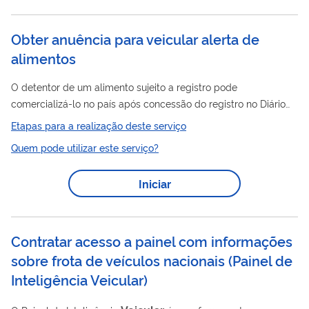
Obter anuência para veicular alerta de
alimentos
O detentor de um alimento sujeito a registro pode
comercializá-lo no país após concessão do registro no Diário
Oficial da União (DOU). Nesse serviço, a empresa previamente
Etapas para a realização deste serviço
cadastrada na Anvisa acessa o sistema de peticionamento,
Quem pode utilizar este serviço?
gera uma petição de interesse, submete as informações
técnicas previstas nos regulamentos específicos, gera uma
Iniciar
Taxa de Fiscalização em Vigilância Sanitária, realiza o
pagamento e, após a internalização do pagamento, as
informações do produto são analisadas pela equipe...
Contratar acesso a painel com informações
sobre frota de veículos nacionais (Painel de
Inteligência Veicular)