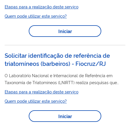
Etapas para a realização deste serviço
Quem pode utilizar este serviço?
Iniciar
Solicitar identificação de referência de
triatomíneos (barbeiros) - Fiocruz/RJ
O Laboratório Nacional e Internacional de Referência em
Taxonomia de Triatomíneos (LNIRTT) realiza pesquisas que
visam conhecer a sistemática e a filogenia de percevejos
Etapas para a realização deste serviço
(hemípteros-heterópteros) com especial ênfase nos vetores da
Quem pode utilizar este serviço?
doença de Chagas (triatomíneos). Nossos estudos taxonômicos
utilizam caracterização morfológica e, quando necessário,
Iniciar
molecular das espécies, dando suporte às medidas de
controle dos vetores da doença de Chagas. O laboratório