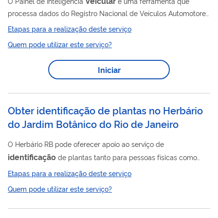
Veicular
O Painel de Inteligência
é uma ferramenta que
processa dados do Registro Nacional de Veículos Automotores
(RENAVAM) do Departamento Nacional de Trânsito
Etapas para a realização deste serviço
(DENATRAN), para disponibilizar painéis com dados
Quem pode utilizar este serviço?
estatísticos sobre a frota de veículos nacionais.
Iniciar
Obter identificação de plantas no Herbário
do Jardim Botânico do Rio de Janeiro
O Herbário RB pode oferecer apoio ao serviço de
identificação
de plantas tanto para pessoas físicas como
para pessoas jurídicas, onde realiza-se o serviço de
Etapas para a realização deste serviço
identificação
e incorporação de amostras de licenciamento
Quem pode utilizar este serviço?
ambiental no RB, seguindo a normatização da Portaria JBRJ nº
089/2010, de 9 de junho de 2010, no endereço eletrônico
https://cloud.jbrj.gov.br/s/janfBk5qSoqqazW