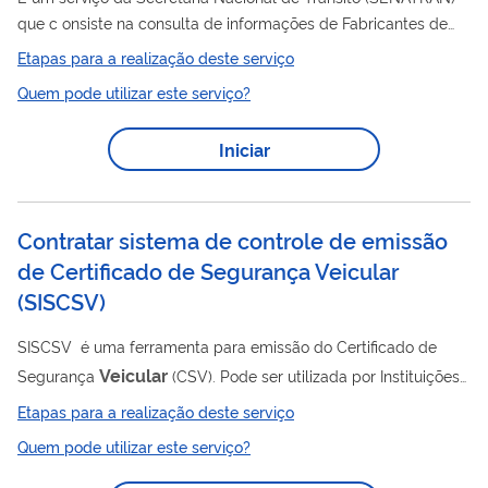
que c onsiste na consulta de informações de Fabricantes de
Veicular
Placa
credenciados e habilitados para utilizar o
Etapas para a realização deste serviço
Sistema Nacional de Emplacamento (WS-Emplaca).
Quem pode utilizar este serviço?
Iniciar
Contratar sistema de controle de emissão
de Certificado de Segurança Veicular
(SISCSV)
SISCSV é uma ferramenta para emissão do Certificado de
Veicular
Segurança
(CSV). Pode ser utilizada por Instituições
Técnicas Licenciadas (ITL), responsáveis pela inspeção técnica
Etapas para a realização deste serviço
veicular
de segurança
e emissão do Certificado de
Quem pode utilizar este serviço?
Veicular
Segurança
para veículos modificados.