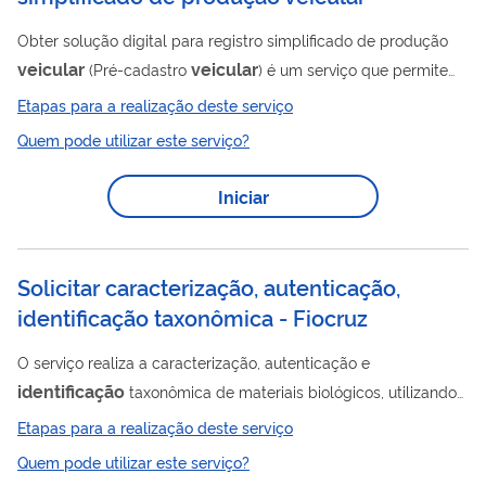
Obter solução digital para registro simplificado de produção
veicular
veicular
(Pré-cadastro
) é um serviço que permite
realizar inclusão, alteração, exclusão de pré-cadastro e
Etapas para a realização deste serviço
consulta de veículos na Base Índice Nacional (BIN) do
Quem pode utilizar este serviço?
RENAVAM (Sistema Nacional de Registro de Veículos
Automotores). Este registro é prévio ao registro da primeira
Iniciar
emissão do CRV (Certificado de Registro do Veículo), sendo
pré-requisito para venda, transferência de propriedade e
emplacamento do veículo. O pré-cadastro...
Solicitar caracterização, autenticação,
identificação taxonômica - Fiocruz
O serviço realiza a caracterização, autenticação e
identificação
taxonômica de materiais biológicos, utilizando
métodos de investigação fenotípicos e/ou genotípicos, e é
Etapas para a realização deste serviço
realizado por coleções microbiológicas, zoológicas e botânica.
Quem pode utilizar este serviço?