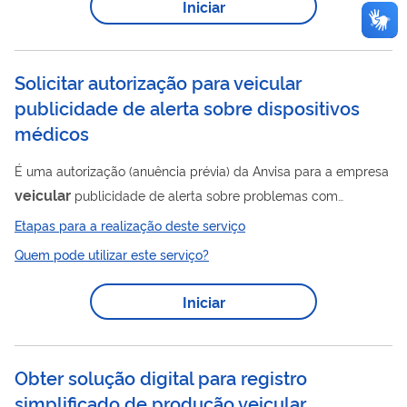
Iniciar
identificação
Biomphalaria. A
morfológica dos moluscos é
realizada através de dissecção dos animais e comparação dos
caracteres da concha, aparelho reprodutor masculino e...
Solicitar autorização para veicular
publicidade de alerta sobre dispositivos
médicos
É uma autorização (anuência prévia) da Anvisa para a empresa
veicular
publicidade de alerta sobre problemas com
dispositivos médicos. É utilizada quando a ação de campo
Etapas para a realização deste serviço
exige divulgação em mídia de grande circulação, para prevenir
Quem pode utilizar este serviço?
riscos à saúde em função do uso do produto. A ação de campo
pode ser recolhimento do dispositivo médico, correção em
Iniciar
campo, alteração de rotulagem ou instrução de uso,
atualização de software, comunicação de risco ou outra
medida. A empresa deve apresentar as...
Obter solução digital para registro
simplificado de produção veicular