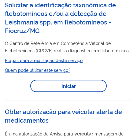
Solicitar a identificação taxonômica de
flebotomíneos e/ou a detecção de
Leishmania spp. em flebotomíneos -
Fiocruz/MG
O Centro de Referência em Competência Vetorial de
Flebotomíneos (CRCVF) realiza diagnóstico em flebotomíneos
infectados por Leishmania sp. Neste contexto, é fundamental
Etapas para a realização deste serviço
identificação
realizar a
correta das espécies de
Quem pode utilizar este serviço?
flebotomíneos presentes no ambiente, de forma a
compreender a epidemiologia das leishmanioses e auxiliar o
Iniciar
controle efetivo da doença. A detecção de infecção por
Leishmania em flebotomíneos capturados no campo é de
fundamental importância para determinar a espécie do
Obter autorização para veicular alerta de
parasito...
medicamentos
veicular
É uma autorização da Anvisa para
mensagem de