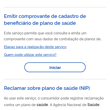
pessoas jurídicas de direito privado, sem fins lucrativos,
reconhecidas como entidades beneficentes de assistência
social com a finalidade de prestação de serviços nas áreas de
Emitir comprovante de cadastro de
saúde
assistência social,
ou educação.
beneficiário de plano de saúde
Este serviço permite que você consulte e emita um
comprovante com seus dados de contratação de planos de
saúde
. As informações são enviadas pelas operadoras e
Etapas para a realização deste serviço
organizadas pela ANS, de forma resumida. O documento não é
Quem pode utilizar este serviço?
obrigatório para fazer a portabilidade de carências . Se você
encontrar algum erro nos dados, entre em contato com sua
Iniciar
operadora para pedir a correção. Se ela não resolver o
problema, você pode registrar uma reclamação na ANS .
Reclamar sobre plano de saúde
(
NIP
)
Ao usar este serviço, o consumidor pode registrar reclamação
saúde
Saúde
contra um plano de
. A Agência Nacional de