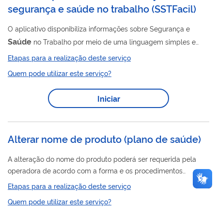
segurança e saúde no trabalho
(
SSTFacil
)
O aplicativo disponibiliza informações sobre Segurança e
Saúde
no Trabalho por meio de uma linguagem simples e
acessível. O conteúdo é elaborado pela Fundação Jorge
Etapas para a realização deste serviço
Duprat e Figueiredo com objetivo de contribuir no fomento da
Quem pode utilizar este serviço?
cultura de prevenção de acidentes e doenças relacionadas ao
trabalho.
Iniciar
Alterar nome de produto (plano de saúde)
A alteração do nome do produto poderá ser requerida pela
operadora de acordo com a forma e os procedimentos
definidos na Instrução Normativa nº28/2022.
Etapas para a realização deste serviço
Quem pode utilizar este serviço?