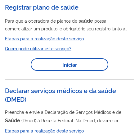
Registrar plano de saúde
saúde
Para que a operadora de planos de
possa
comercializar um produto, é obrigatório seu registro junto à
ANS.
Etapas para a realização deste serviço
Quem pode utilizar este serviço?
Iniciar
Declarar serviços médicos e da saúde
(
DMED
)
Preencha e envie a Declaração de Serviços Médicos e de
Saúde
(Dmed) à Receita Federal. Na Dmed, devem ser
informados os pagamentos recebidos por pessoas jurídicas (ou
Etapas para a realização deste serviço
saúde
pessoa física equiparada) prestadoras de serviços de
e