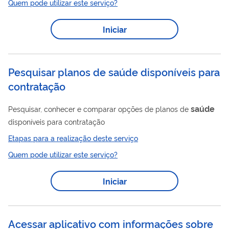
Quem pode utilizar este serviço?
saúde
operadoras de planos privados de assistência à
. A
Dmed deverá ser enviada anualmente à Receita Federal. O
Iniciar
envio da declaração após o prazo legal gera multa de atraso.
Perguntas Frequentes Erro ao enviar DMED x CNAE – Como
resolver O sistema só permite...
Pesquisar planos de saúde disponíveis para
contratação
saúde
Pesquisar, conhecer e comparar opções de planos de
disponíveis para contratação
Etapas para a realização deste serviço
Quem pode utilizar este serviço?
Iniciar
Acessar aplicativo com informações sobre