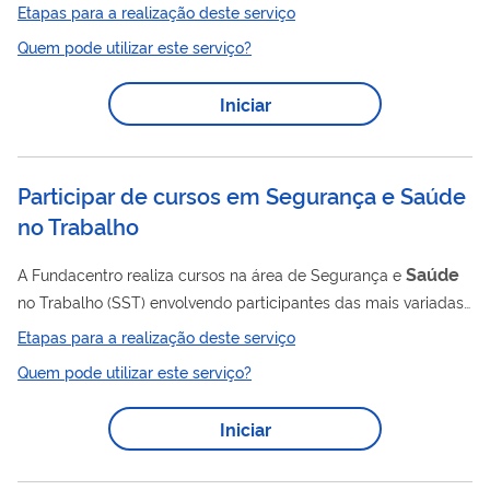
(ANS) é a agência reguladora responsável pelo setor de
Etapas para a realização deste serviço
saúde
planos de
no Brasil. Ao registrar uma reclamação, por
Quem pode utilizar este serviço?
meio da NIP - Notificação de Intermediação Preliminar, forma
amigável de composição de conflitos, o consumidor terá
Iniciar
acesso à resposta da operadora ou administradora de
benefícios e poderá informar para a ANS se seu problema foi
realmente resolvido. Em caso...
Participar de cursos em Segurança e Saúde
no Trabalho
Saúde
A Fundacentro realiza cursos na área de Segurança e
no Trabalho (SST) envolvendo participantes das mais variadas
formações, com foco em profissionais de órgãos públicos,
Etapas para a realização deste serviço
empresas e sindicatos que atuam na área. Essas atividades
Quem pode utilizar este serviço?
educativas têm o papel de difundir os resultados de estudos e
pesquisas desenvolvidas em SST nos últimos anos
Iniciar
proporcionando atualização aos atores que atuam nesse
campo.