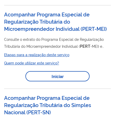
parcelamentos anteriores, em discussão administrativa ou
judicial, ou provenientes de lançamento de ofício efetuado
Acompanhar Programa Especial de
após a publicação da MP nº 783/2017 e da Lei nº 13.496/2017.
Regularização Tributária do
Através deste...
Microempreendedor Individual
(
PERT-MEI
)
Consulte o extrato do Programa Especial de Regularização
PERT
Tributária do Microempreendedor Individual (
-MEI) e
PERT
emita as parcelas devidas. O
-MEI foi criado para
Etapas para a realização deste serviço
facilitar a quitação de débitos tributários federais por pessoas
Quem pode utilizar este serviço?
físicas, jurídicas e microempreendedor Individual. Seu objetivo
é permitir a regularização fiscal com condições diferenciadas
Iniciar
de pagamento, como reduções de juros e multas e prazos
estendidos de parcelamento. O programa possibilita que
empresas de menor...
Acompanhar Programa Especial de
Regularização Tributária do Simples
Nacional
(
PERT-SN
)