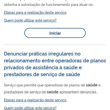
obtenha a autorização de funcionamento para atuar no
Saúde
mercado regulado pela Agência Nacional de
Etapas para a realização deste serviço
saúde
Suplementar (ANS), o setor de
suplementar. Com a
Quem pode utilizar este serviço?
autorização, a empresa poderá iniciar suas atividades como
saúde
operadora de plano de
, inclusive na modalidade
Iniciar
Administradora de Benefícios. Acesse aqui a Cartilha
“Autorização de Funcionamento” ou clique aqui para saber mais
sobre esse tema .
Denunciar práticas irregulares no
relacionamento entre operadoras de planos
privados de assistência à saúde e
prestadores de serviço de saúde
saúde
Serviço que permite que operadoras de planos de
e
saúde
prestadores de serviço de
apresentem denúncias
referentes ao descumprimento das normas da ANS sobre o
Etapas para a realização deste serviço
relacionamento entre as partes. Entende-se por Operadora de
Quem pode utilizar este serviço?