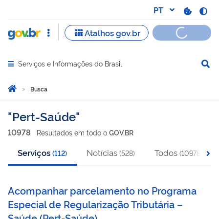
Serviços e Informações do Brasil
Abrir menu principal de navegação
Você está aqui:
Página Inicial
Busca
Busca
Pert-Saúde
10978
Resultado
s
em
todo o
GOV.BR
Serviços
Notícias
Todos
(
112
)
(
528
)
(
10978
)
Acompanhar parcelamento no Programa
Especial de Regularização Tributária –
Saúde
(
Pert-Saúde
)