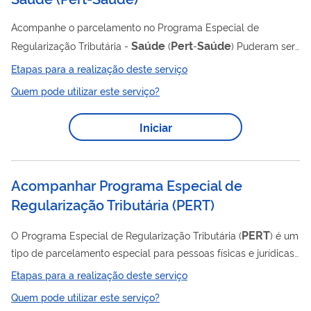
Acompanhe o parcelamento no Programa Especial de
Saúde
Pert
Saúde
Regularização Tributária -
(
-
) Puderam ser
Pert
Saúde
incluídos no
-
débitos tributários vencidos até 30
Etapas para a realização deste serviço
de maio de 2023, inclusive débitos objeto de parcelamentos
Quem pode utilizar este serviço?
anteriores rescindidos ou ativos, em discussão administrativa
ou judicial ou provenientes de lançamento de ofício, devidos
Iniciar
pelas santas casas, pelos hospitais e pelas entidades
saúde
beneficentes que atuam na área da
, pelos quais
respondiam na condição de contribuinte...
Acompanhar Programa Especial de
Regularização Tributária
(
PERT
)
PERT
O Programa Especial de Regularização Tributária (
) é um
tipo de parcelamento especial para pessoas físicas e jurídicas
com dívidas com a Receita Federal (RFB) e Procuradoria Geral
Etapas para a realização deste serviço
PERT
da Fazenda Nacional (PGFN). O
abrangeu débitos
Quem pode utilizar este serviço?
vencidos até 30 de abril de 2017, inclusive aqueles objeto de