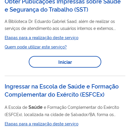
Obter Publicações Impressas sobre Saúde
e Segurança do Trabalho
(
SST
)
A Biblioteca Dr. Eduardo Gabriel Saad, além de realizar os
serviços de atendimento aos usuários internos e externos,
proporcionando o acesso ao acervo físico e digital, entre livros,
Etapas para a realização deste serviço
normas, folhetos, teses, dissertações, publicações seriadas,
Quem pode utilizar este serviço?
obras de referência, relatórios técnicos, DVDs, CD-ROM de
eventos, periódicos, microfichas; arquivos em pdf, entre outros,
Iniciar
realiza os serviços de venda de publicações editadas pela
Fundacentro, tanto no formato impresso como multimídias
(DVDs). Também é...
Ingressar na Escola de Saúde e Formação
Complementar do Exército
(
ESFCEx
)
Saúde
A Escola de
e Formação Complementar do Exército
(ESFCEx), localizada na cidade de Salvador/BA, forma os
oficiais do Quadro Complementar (QC) nas diversas áreas de
Etapas para a realização deste serviço
interesse do Exército, além dos Capelães Militares (CM). A