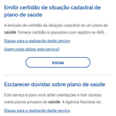
Emitir certidão de situação cadastral de
plano de saúde
A emissão de certidão da situação cadastral de um plano de
saúde
, fornece certidão à operadora com registro na ANS,
que aponta a regularidade cadastral, assim como a situação
Etapas para a realização deste serviço
dos produtos registrados pela operadora no sistema de
Quem pode utilizar este serviço?
Registro de Produtos ( RPS) e a situação de operação dos
produtos (ativo, ativo com comercialização suspensa ou
Iniciar
cancelado). É fornecida à operadora para uso em situações
como demandas jurídicas, ou para utilização pela mesma em
licitações.
Esclarecer dúvidas sobre plano de saúde
Este serviço é para você obter orientações e tirar dúvidas
saúde
sobre planos privados de
. A Agência Nacional de
Saúde
Suplementar (ANS) é o órgão que regula os planos
Etapas para a realização deste serviço
saúde