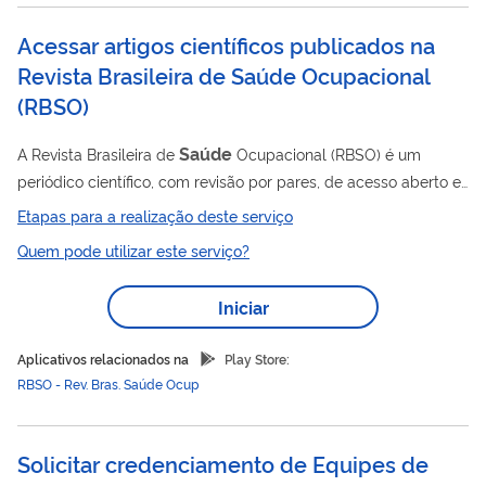
operadoras que possuem programas aprovados, tais...
Acessar artigos científicos publicados na
Revista Brasileira de Saúde Ocupacional
(RBSO)
Saúde
A Revista Brasileira de
Ocupacional (RBSO) é um
periódico científico, com revisão por pares, de acesso aberto e
gratuito, editado e publicado pela Fundacentro desde 1973.
Etapas para a realização deste serviço
Destina-se à difusão de artigos originais sobre Segurança e
Quem pode utilizar este serviço?
Saúde
do Trabalhador (SST) cujo conteúdo venha a contribuir
para o entendimento e a melhoria das condições de trabalho,
Iniciar
para a prevenção de acidentes e doenças do trabalho e para
subsidiar a discussão e a definição de políticas públicas
Aplicativos relacionados na
Play Store:
relacionadas ao tema. ...
RBSO - Rev. Bras. Saúde Ocup
Solicitar credenciamento de Equipes de