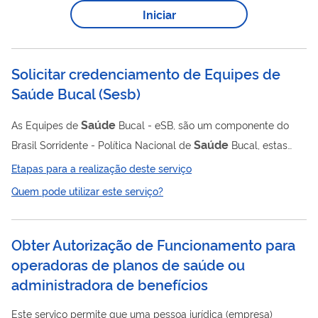
Iniciar
Solicitar credenciamento de Equipes de
Saúde Bucal
(
Sesb
)
Saúde
As Equipes de
Bucal - eSB, são um componente do
Saúde
Brasil Sorridente - Política Nacional de
Bucal, estas
Saúde
equipes estão inseridas em Unidades Básicas de
-
Etapas para a realização deste serviço
UBS e podem prestar os serviços descritos na CARTEIRA DE
Quem pode utilizar este serviço?
SAÚDE
SERVIÇOS DA ATENÇÃO PRIMÁRIA À
(CaSAPS).
Saúde
Atualmente no Brasil há mais 30 mil equipes de
Bucal,
distribuídas por 92% dos municípios brasileiros. As equipes de
Obter Autorização de Funcionamento para
Saúde
Bucal são a porta de entrada dos usuários do SUS,
operadoras de planos de saúde ou
espera-se que ações realizadas pelos...
administradora de benefícios
Este serviço permite que uma pessoa jurídica (empresa)