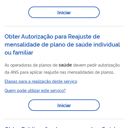
Saúde
Saúde
Planos de
, segundo o Glossário Temático da
Suplementar, a "p essoa jurídica constituída sob a modalidade
Iniciar
empresarial, associação, fundação, cooperativa, ou entidade
de autogestão, obrigatoriamente registrada na Agência
Saúde
Nacional de
Suplementar (ANS),...
Obter Autorização para Reajuste de
mensalidade de plano de saúde individual
ou familiar
saúde
As operadoras de planos de
devem pedir autorização
da ANS para aplicar reajuste nas mensalidades de planos
individuais ou familiares de assistência médico-hospitalar. O
Etapas para a realização deste serviço
processo é feito pelo Sistema de Gestão Eletrônica de
Quem pode utilizar este serviço?
Autorização de Reajuste – GEAR.
Iniciar