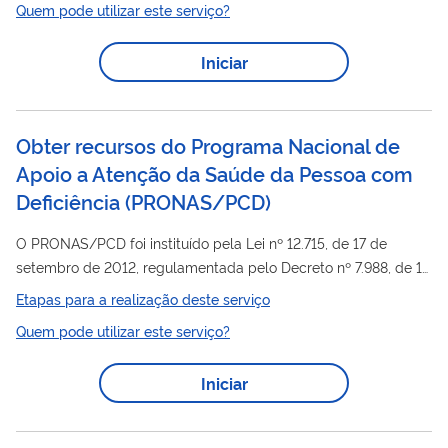
Quem pode utilizar este serviço?
partir de 2022, formará também os oficiais do Quadro de
Saúde
. As inscrições para o concurso acontecem anualmente,
Iniciar
nos meses de junho a agosto.
Obter recursos do Programa Nacional de
Apoio a Atenção da Saúde da Pessoa com
Deficiência
(
PRONAS/PCD
)
O PRONAS/PCD foi instituído pela Lei nº 12.715, de 17 de
setembro de 2012, regulamentada pelo Decreto nº 7.988, de 17
de abril de 2013, o qual foi implementado mediante incentivo
Etapas para a realização deste serviço
fiscal às empresas doadoras, tendo como objetivo captar e
Quem pode utilizar este serviço?
canalizar recursos destinados a estimular e desenvolver ações
saúde
de promoção à
, reabilitação/habilitação da pessoa
Iniciar
Saúde
com deficiência, fortalecer a Política Nacional de
da
Pessoa com Deficiência no âmbito do SUS e ampliar e
qualificar o acesso ao...