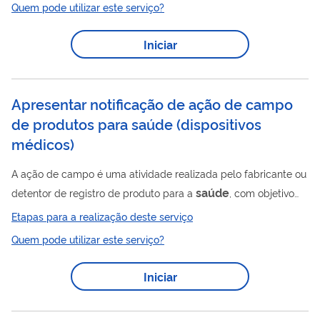
privados de
no Brasil. Ela cria normas e fiscaliza as
Quem pode utilizar este serviço?
operadoras que oferecem esses planos. A ANS não regula os
saúde
planos oferecidos por governos, como os planos de
de
Iniciar
servidores públicos. Nesses casos, o responsável é o próprio
órgão que oferece o plano (União, Estado ou Município). A ANS
também não...
Apresentar notificação de ação de campo
de produtos para saúde (dispositivos
médicos)
A ação de campo é uma atividade realizada pelo fabricante ou
saúde
detentor de registro de produto para a
, com objetivo
de reduzir o risco de ocorrência de evento adverso relacionado
Etapas para a realização deste serviço
saúde
ao uso de produto para
já comercializado. Saiba mais
Quem pode utilizar este serviço?
sobre ação de campo: https://www.gov.br/anvisa/pt-
br/assuntos/fiscalizacao-e-
Iniciar
monitoramento/tecnovigilancia/acao-de-campo