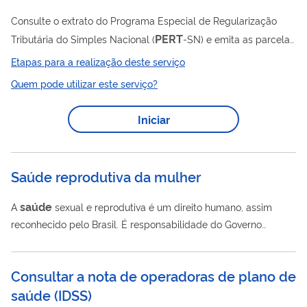
Consulte o extrato do Programa Especial de Regularização
PERT
Tributária do Simples Nacional (
-SN) e emita as parcelas
PERT
devidas. O
-SN foi criado para facilitar a quitação de
Etapas para a realização deste serviço
débitos tributários federais por pessoas físicas, jurídicas e
Quem pode utilizar este serviço?
empresas optantes pelo Simples Nacional. Seu objetivo é
permitir a regularização fiscal com condições diferenciadas de
Iniciar
pagamento, como reduções de juros e multas e prazos
estendidos de parcelamento. Atenção: o prazo de adesão a
esse parcelamento já...
Saúde reprodutiva da mulher
saúde
A
sexual e reprodutiva é um direito humano, assim
reconhecido pelo Brasil. É responsabilidade do Governo
Federal tanto a atuação direta quanto prestar auxílio para
estados e municípios a garantir este direito para todas as
Consultar a nota de operadoras de plano de
Saúde
brasileiras. Com este objetivo em mente o Ministério da
saúde
(
IDSS
)
lançou em 23 de julho de 2018 a Portaria nº 2.234 que institui a