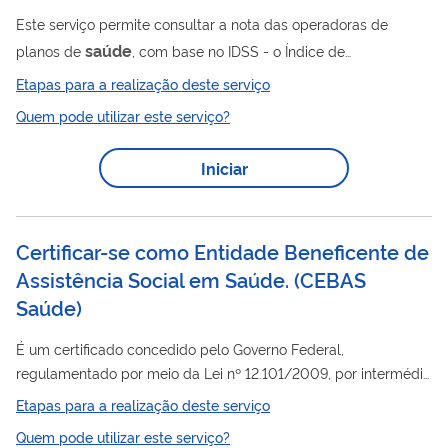
Agenda Mais Acesso, Cuidado, Informação e Respeito à
Este serviço permite consultar a nota das operadoras de
Saúde
das Mulheres que tem como objetivo geral ampliar e
saúde
planos de
, com base no IDSS - o Índice de
fortalecer a atenção à...
Saúde
Desempenho da
Suplementar . Essa nota mostra como
Etapas para a realização deste serviço
a operadora está se saindo em áreas importantes como
Quem pode utilizar este serviço?
qualidade do atendimento, acesso aos serviços, equilíbrio
financeiro e cumprimento das regras da ANS. O IDSS é uma
Iniciar
ferramenta criada pela ANS para ajudar você a comparar o
desempenho das operadoras e fazer escolhas mais
informadas. Notas acima de 0,6 são consideradas de bom...
Certificar-se como Entidade Beneficente de
Assistência Social em Saúde.
(
CEBAS
Saúde
)
É um certificado concedido pelo Governo Federal,
regulamentado por meio da Lei nº 12.101/2009, por intermédio
Saúde
dos Ministérios da
(MS), Ministério da Educação (MEC),
Etapas para a realização deste serviço
e Ministério da Cidadania (MC), podendo ser concedido às
Quem pode utilizar este serviço?