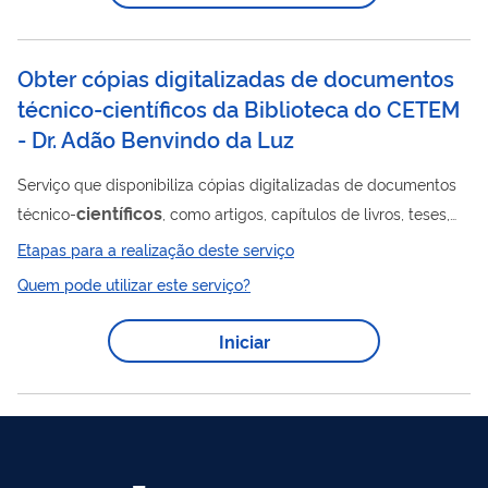
processos analisados pelo Ministério das Comunicações
(MCom) e, caso aprovados pelo Ministro,...
Obter cópias digitalizadas de documentos
técnico-científicos da Biblioteca do CETEM
- Dr. Adão Benvindo da Luz
Serviço que disponibiliza cópias digitalizadas de documentos
científicos
técnico-
, como artigos, capítulos de livros, teses,
dissertações e trabalhos apresentados em eventos, com o
Etapas para a realização deste serviço
objetivo de ampliar o acesso à informação, em conformidade
Quem pode utilizar este serviço?
com a legislação de direitos autorais vigente. A biblioteca do
CETEM (Dr. Adão Benvindo da Luz) conta com um acervo de
Iniciar
mais de 30.000 publicações entre livros, teses, folhetos, CDs e
DVDs, mais de 11.500 relatórios técnicos da instituição. O
acervo é...