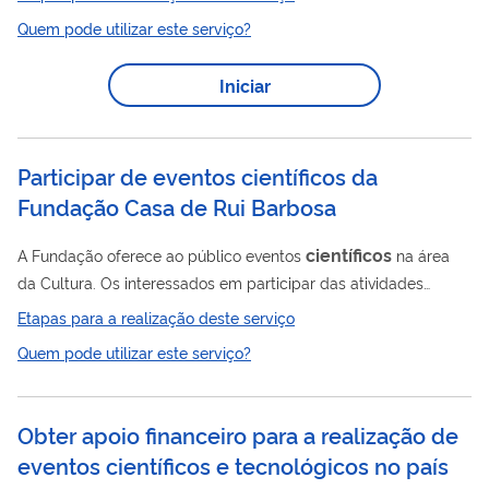
institutos da CNEN e de universidades brasileiras, que não
Quem pode utilizar este serviço?
conseguem obter um determinado documento técnico
cientifico quer seja por não encontrá-lo ou por não ter acesso
Iniciar
para obtê-lo. Através da página da CNEN, o usuário preenche
um formulário com a referência bibliográfica do documento
que está procurando, e o CIN, através de...
Participar de eventos científicos da
Fundação Casa de Rui Barbosa
científicos
A Fundação oferece ao público eventos
na área
da Cultura. Os interessados em participar das atividades
oferecidas devem inscrever-se, mediante preenchimento de
Etapas para a realização deste serviço
formulário de inscrição.
Quem pode utilizar este serviço?
Obter apoio financeiro para a realização de
eventos científicos e tecnológicos no país