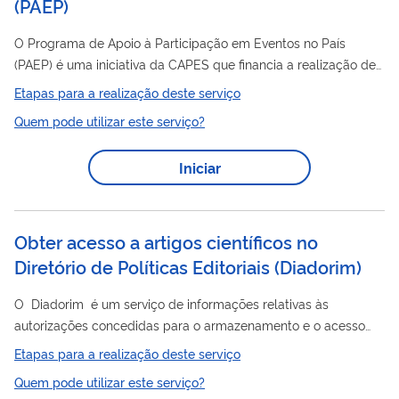
(
PAEP
)
O Programa de Apoio à Participação em Eventos no País
(PAEP) é uma iniciativa da CAPES que financia a realização de
científicos
eventos acadêmico-
no Brasil, promovendo a
Etapas para a realização deste serviço
difusão do conhecimento, a integração entre pesquisadores e
Quem pode utilizar este serviço?
a formação de recursos humanos de excelência. O apoio é
concedido por meio de auxílio financeiro destinado à cobertura
Iniciar
de despesas essenciais para a realização dos eventos. Para
maiores informações, orientamos acessar a página do PAEP no
portal da CAPES.
Obter acesso a artigos científicos no
Diretório de Políticas Editoriais
(
Diadorim
)
O Diadorim é um serviço de informações relativas às
autorizações concedidas para o armazenamento e o acesso
dos artigos das revistas brasileiras em repositórios digitais de
Etapas para a realização deste serviço
acesso aberto.
Quem pode utilizar este serviço?