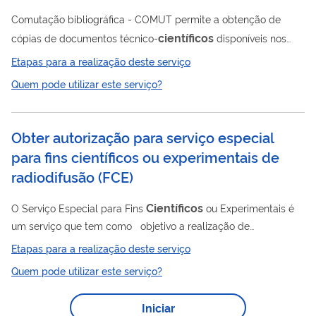
Comutação bibliográfica - COMUT permite a obtenção de
científicos
cópias de documentos técnico-
disponíveis nos
acervos das principais bibliotecas brasileiras e em serviços de
Etapas para a realização deste serviço
informação internacionais.
Quem pode utilizar este serviço?
Obter autorização para serviço especial
para fins científicos ou experimentais de
radiodifusão
(
FCE
)
Científicos
O Serviço Especial para Fins
ou Experimentais é
um serviço que tem como objetivo a realização de
experimentos de transmissão de sinais de radiodifusão ou
Etapas para a realização deste serviço
demonstrações de sistemas desenvolvidos para essa
Quem pode utilizar este serviço?
finalidade (sem direito a proteção contra interferências). As
entidades que solicitarem autorização para executar o Serviço
Iniciar
Científicos
Especial com Fins
ou Experimentais terão seus