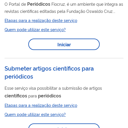
Periódicos
O Portal de
Fiocruz, é um ambiente que integra as
revistas científicas editadas pela Fundação Oswaldo Cruz.
Aqui, você encontra artigos, notícias, entrevistas, vídeos e
Etapas para a realização deste serviço
infográficos com base na produção científica em saúde num só
Quem pode utilizar este serviço?
lugar. Assim, é mais fácil acompanhar temas do seu interesse
sob diferentes perspectivas e se manter sempre atualizado.
Iniciar
Lançado em março de 2015, o Portal é um importante
instrumento da Política de Acesso Aberto ao Conhecimento da
Fiocruz. Este é um...
Submeter artigos científicos para
periódicos
Esse serviço visa possibilitar a submissão de artigos
científicos
periódicos
para
Etapas para a realização deste serviço
Quem pode utilizar este serviço?