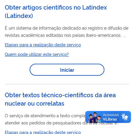
Obter artigos científicos no Latindex
(
Latindex
)
É um sistema de informação dedicado ao registro e difusão de
revistas acadêmicas editadas nos países ibero-americanos.
Público: Os usuários do Latindex são todos aqueles que
Etapas para a realização deste serviço
utilizam, fazem intercâmbio e geram informação científica.
Quem pode utilizar este serviço?
Iniciar
Obter textos técnico-científicos da área
nuclear ou correlatas
O serviço de atendimento a texto completo destina-se a
atender aos pedidos de pesquisadores da área nuclear e
correlatas e de alunos da pós-graduação de cursos dos
Etapas para a realização deste serviço