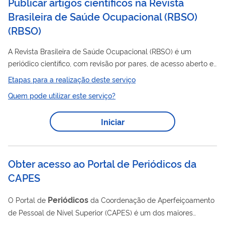
Publicar artigos científicos na Revista
Brasileira de Saúde Ocupacional (RBSO)
(
RBSO
)
A Revista Brasileira de Saúde Ocupacional (RBSO) é um
periódico científico, com revisão por pares, de acesso aberto e
gratuito, editado e publicado pela Fundacentro desde 1973.
Etapas para a realização deste serviço
Destina-se à difusão de artigos originais sobre Segurança e
Quem pode utilizar este serviço?
Saúde do Trabalhador (SST) cujo conteúdo venha a contribuir
para o entendimento e a melhoria das condições de trabalho,
Iniciar
para a prevenção de acidentes e doenças do trabalho e para
subsidiar a discussão e a definição de políticas públicas
relacionadas ao tema. ...
Obter acesso ao Portal de Periódicos da
CAPES
Periódicos
O Portal de
da Coordenação de Aperfeiçoamento
de Pessoal de Nível Superior (CAPES) é um dos maiores