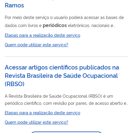
Ramos
Por meio deste serviço o usuário poderá acessar as bases de
periódicos
dados com livros e
eletrônicos, nacionais e
internacionais, que abrangem vários temas relacionados à
Etapas para a realização deste serviço
administração pública e áreas correlatas. Além disso, nós
Quem pode utilizar este serviço?
também recomendamos algumas excelentes bases de dados
que são de acesso aberto, ou seja, não exigem nenhum
cadastro para fazer download das publicações.
Acessar artigos científicos publicados na
Revista Brasileira de Saúde Ocupacional
(RBSO)
A Revista Brasileira de Saúde Ocupacional (RBSO) é um
periódico científico, com revisão por pares, de acesso aberto e
gratuito, editado e publicado pela Fundacentro desde 1973.
Etapas para a realização deste serviço
Destina-se à difusão de artigos originais sobre Segurança e
Quem pode utilizar este serviço?
Saúde do Trabalhador (SST) cujo conteúdo venha a contribuir
para o entendimento e a melhoria das condições de trabalho,