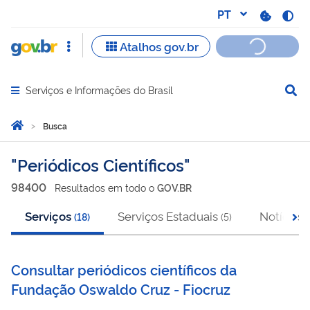
Serviços e Informações do Brasil
Abrir menu principal de navegação
Você está aqui:
Página Inicial
Busca
Busca
Periódicos Científicos
98400
Resultado
s
em
todo o
GOV.BR
Serviços
Serviços Estaduais
Notícias
(
18
)
(
5
)
(
Consultar periódicos científicos da
Fundação Oswaldo Cruz - Fiocruz