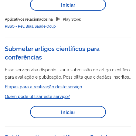
Iniciar
para a prevenção de acidentes e doenças do trabalho e para
subsidiar a discussão e a definição de políticas públicas
Aplicativos relacionados na
Play Store:
relacionadas ao tema. ...
RBSO - Rev. Bras. Saúde Ocup
Submeter artigos científicos para
conferências
Esse serviço visa disponibilizar a submissão de artigo científico
para avaliação e publicação. Possibilita que cidadãos inscritos
científicos
em uma conferência submetam artigos
para
Etapas para a realização deste serviço
avaliação e, se aprovados, apresentação no evento.
Quem pode utilizar este serviço?
Iniciar