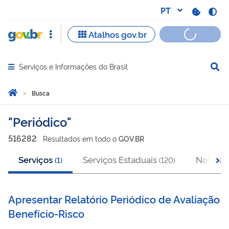
Serviços e Informações do Brasil
Abrir menu principal de navegação
Você está aqui:
Página Inicial
Busca
Busca
Periódico
516282
Resultado
s
em
todo o
GOV.BR
Serviços
Serviços Estaduais
Notícias
(
1
)
(
120
)
Apresentar Relatório Periódico de Avaliação
Benefício-Risco