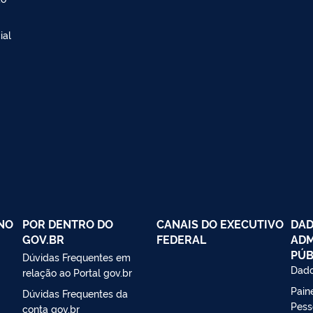
ial
NO
POR DENTRO DO
CANAIS DO EXECUTIVO
DAD
GOV.BR
FEDERAL
ADM
PÚB
Dúvidas Frequentes em
Dado
relação ao Portal gov.br
Paine
Dúvidas Frequentes da
Pess
conta gov.br