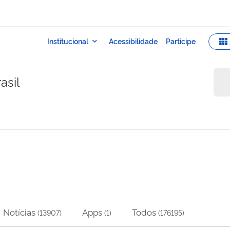
asil
Notícias
Apps
Todos
(
13907
)
(
1
)
(
176195
)