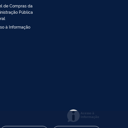
el de Compras da
nistração Pública
ral
so à Informação
Acesso à
Informação