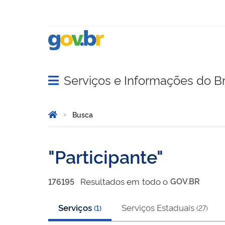
Serviços e Informações do Br
Abrir menu principal de navegação
Você está aqui:
Página Inicial
Busca
Busca
Participante
Resultado
s
em
todo o
GOV.BR
176195
Serviços
Serviços Estaduais
(
1
)
(
27
)