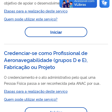
objetivo de apoiar o desenvolvimento tecnológico, a
competitividade global, a integração nas cadeias globais de
Etapas para a realização deste serviço
valor, a descarbonização, o alinhamento a uma economia de
Quem pode utilizar este serviço?
baixo carbono no ecossistema produtivo e inovativo de
automóveis, de caminhões e de seus implementos rodoviários,
Iniciar
de ônibus, de chassis com motor, de máquinas
autopropulsadas e de autopeças. Como contrapartida à
D
realização de investimento em P&
e em investimentos de...
Credenciar-se como Profissional de
Aeronavegabilidade (grupos D e E),
Fabricação ou Projeto
O credenciamento é o ato administrativo pelo qual uma
Pessoa Física passa a ser reconhecida pela ANAC por sua
competência, credibilidade e notória especialização — após
Etapas para a realização deste serviço
ser submetida a um processo de avaliação de suas
Quem pode utilizar este serviço?
qualificações — para a expedição de laudos, pareceres ou
relatórios que demonstrem o cumprimento dos requisitos