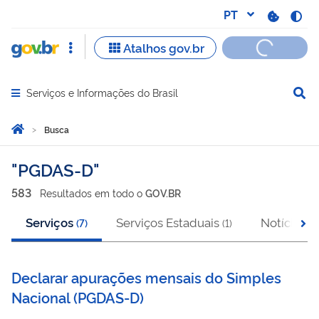
Serviços e Informações do Brasil
Abrir menu principal de navegação
Você está aqui:
Página Inicial
Busca
Busca
PGDAS-D
583
Resultado
s
em
todo o
GOV.BR
Serviços
Serviços Estaduais
Notícias
(
7
)
(
1
)
(
2
Declarar apurações mensais do Simples
Nacional
(
PGDAS-D
)