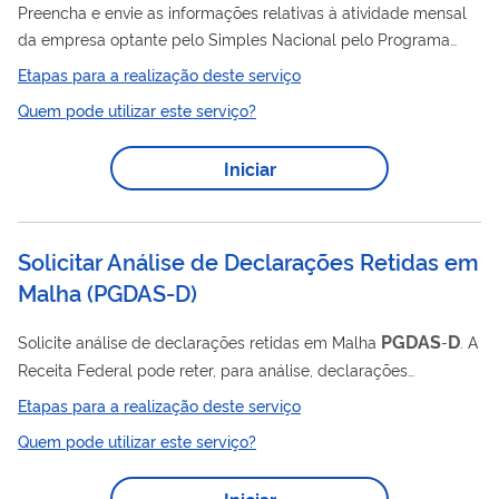
Preencha e envie as informações relativas à atividade mensal
da empresa optante pelo Simples Nacional pelo Programa
Gerador do Documento de Arrecadação do Simples Nacional –
Etapas para a realização deste serviço
PGDAS
D
Declaratório (
-
). Prazo: O prazo mensal para enviar as
Quem pode utilizar este serviço?
informações mensais da empresa pelo Programa Gerador do
Documento de Arrecadação do Simples Nacional –
Iniciar
PGDAS
D
Declaratório (
-
) é o dia 20 do mês seguinte, relativas
aos fatos ocorridos no mês anterior (mesmo prazo para
pagamento dos tributos). As informações...
Solicitar Análise de Declarações Retidas em
Malha
(
PGDAS-D
)
PGDAS
D
Solicite análise de declarações retidas em Malha
-
. A
Receita Federal pode reter, para análise, declarações
retificadoras enviadas pelo Programa Gerador do Documento
Etapas para a realização deste serviço
PGDAS
de Arrecadação do Simples Nacional – Declaratório (
-
Quem pode utilizar este serviço?
D
), seguindo critérios internos já definidos. Se sua declaração
foi retida, você pode pedir a análise abrindo um processo
Iniciar