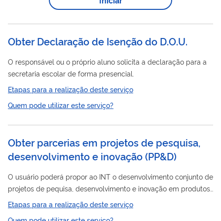
específico. Antes de fazer o pedido, verifique a situação da
declaração no Portal do Simples Nacional , no menu
"Declaração Mensal >...
Obter Declaração de Isenção do D.O.U.
O responsável ou o próprio aluno solicita a declaração para a
secretaria escolar de forma presencial.
Etapas para a realização deste serviço
Quem pode utilizar este serviço?
Obter parcerias em projetos de pesquisa,
desenvolvimento e inovação
(
PP&D
)
O usuário poderá propor ao INT o desenvolvimento conjunto de
projetos de pequisa, desenvolvimento e inovação em produtos
e/ou processos, principalmente nos setores de química
Etapas para a realização deste serviço
industrial, energia, materiais, desenho industrial e demais áreas
Quem pode utilizar este serviço?