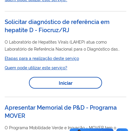
afins ao Instituto.
Solicitar diagnóstico de referência em
hepatite D - Fiocruz/RJ
O Laboratório de Hepatites Virais (LAHEP) atua como
Laboratório de Referência Nacional para o Diagnóstico das
Hepatites Virais desempenhando um importante papel
Etapas para a realização deste serviço
referencial junto ao Ministério da Saúde e aos demais
Quem pode utilizar este serviço?
laboratórios regionais de Saúde Pública na vigilância
epidemiológica e laboratorial das infecções causadas pelos
Iniciar
D
vírus da hepatites A, B, C,
e E. Entre as atividades
desenvolvidas está a realização dos diferentes testes
sorológicos e moleculares específicos para cada um dos...
Apresentar Memorial de P&D - Programa
MOVER
O Programa Mobilidade Verde e Inovação - MOVER tem o