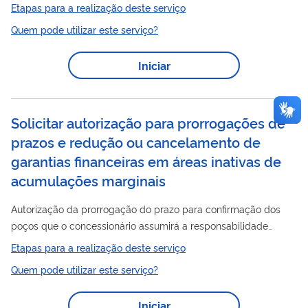
financeiras
as garantias
referentes ao compromisso
Etapas para a realização deste serviço
assumido para o PEM e realizar seu gerenciamento até o
Quem pode utilizar este serviço?
cumprimento desse compromisso. Inexistindo pendências, a
ANP emitirá o atestado de conclusão do Programa
Iniciar
Exploratório Mínimo em até 30 (trinta) dias após sua conclusão
financeiras
e, então, devolverá as respectivas garantias
. Mais
informações sobre esse serviço podem ser...
Solicitar autorização para prorrogações de
prazos e redução ou cancelamento de
garantias financeiras em áreas inativas de
acumulações marginais
Autorização da prorrogação do prazo para confirmação dos
poços que o concessionário assumirá a responsabilidade
quanto ao abandono, da postergação da declaração de
Etapas para a realização deste serviço
comercialidade, e da redução ou o cancelamento das
Quem pode utilizar este serviço?
financeiras
garantias
relativas ao cumprimento dos
programas de trabalho inicial dos contratos oriundos das
Iniciar