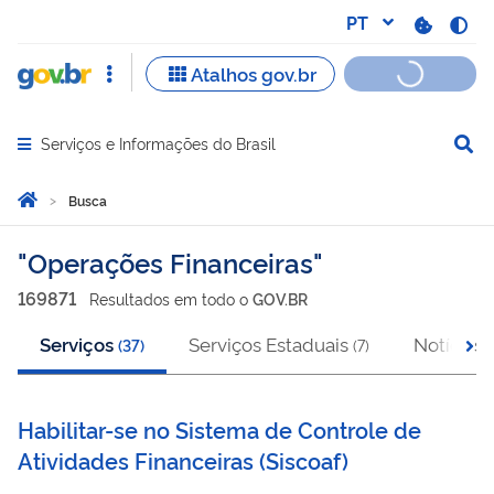
Serviços e Informações do Brasil
Abrir menu principal de navegação
Você está aqui:
Página Inicial
Busca
Busca
Operações Financeiras
169871
Resultado
s
em
todo o
GOV.BR
Serviços
Serviços Estaduais
Notícias
(
37
)
(
7
)
(
Habilitar-se no Sistema de Controle de
Atividades Financeiras (Siscoaf)