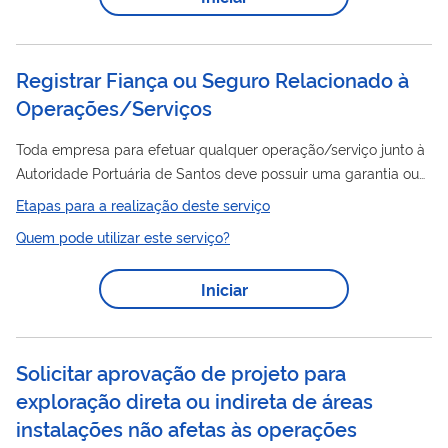
rodadas das áreas com acumulações marginais. Para utilizar
esse serviço você deve ter um cadastro como usuário externo
do SEI-ANP. Para mais informações acesse o serviço "...
Registrar Fiança ou Seguro Relacionado à
Operações/Serviços
Toda empresa para efetuar qualquer operação/serviço junto à
Autoridade Portuária de Santos deve possuir uma garantia ou
efetuar o pagamento antecipado do serviço. Por meio deste
Etapas para a realização deste serviço
serviço, o usuário poderá realizar o registro de sua fiança ou
Quem pode utilizar este serviço?
seguro.
Iniciar
Solicitar aprovação de projeto para
exploração direta ou indireta de áreas
instalações não afetas às operações