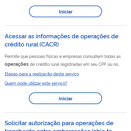
Iniciar
Acessar as informações de operações de
crédito rural
(
CACR
)
Permite que pessoas físicas e empresas consultem todas as
operações
de crédito rural registradas em seu CPF ou no
CNPJ de sua empresa. por meio do sistema de consulta e
Etapas para a realização deste serviço
operações
autorização de acesso a
de crédito rural (CACR).
Quem pode utilizar este serviço?
Além disso, é possível ao titular dos dados conceder o acesso
para outras pessoas e empresas. A escolha é sua de quais
Iniciar
dados fornecer, de acordo com o relatório que estará
disponível para visualização, sendo “Consulta Resumida” ou
“Consulta Detalhada”. Seus dados...
Solicitar autorização para operações de
transbordo entre embarcações (ship to