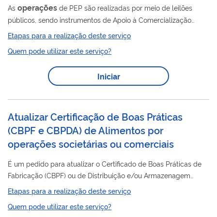
operações
As
de PEP são realizadas por meio de leilões
públicos, sendo instrumentos de Apoio à Comercialização
lançadas quando o preço do produto estiver abaixo do mínimo,
Etapas para a realização deste serviço
na forma prevista na Política de Garantia de Preços Mínimos
Quem pode utilizar este serviço?
(PGPM). Neste instrumento, os segmentos aptos a participarem
receberão o valor pago pelo Governo Federal, se dispuserem a
Iniciar
comprar o produto de produtores rurais ou de suas
cooperativas, pelo preço mínimo, e realizar seu escoamento ou
de seus derivados conforme...
Atualizar Certificação de Boas Práticas
(CBPF e CBPDA) de Alimentos por
operações societárias ou comerciais
É um pedido para atualizar o Certificado de Boas Práticas de
Fabricação (CBPF) ou de Distribuição e/ou Armazenagem
(CBPDA) de empresas que trabalham com alimentos. A
Etapas para a realização deste serviço
operações
atualização deve ser feita em caso de
societárias
Quem pode utilizar este serviço?
ou comerciais de empresas (cisão, fusão ou incorporação) no