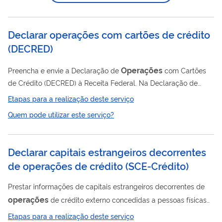
Declarar operações com cartões de crédito
(
DECRED
)
Operações
Preencha e envie a Declaração de
com Cartões
de Crédito (DECRED) à Receita Federal. Na Declaração de
Operações
com Cartões de Crédito (DECRED) devem ser
Etapas para a realização deste serviço
operações
informadas as
efetuadas com cartão de crédito,
Quem pode utilizar este serviço?
compreendendo a identificação dos usuários de seus serviços
e os montantes globais mensalmente movimentados. Prazo de
entrega A DECRED deverá ser enviada semestralmente à
Declarar capitais estrangeiros decorrentes
Receita Federal até as 23h59min59s (vinte e três horas,
de operações de crédito
(
SCE-Crédito
)
cinquenta e nove minutos e cinquenta e nove...
Prestar informações de capitais estrangeiros decorrentes de
operações
de crédito externo concedidas a pessoas físicas
ou jurídicas residentes no Brasil. Devem ser declaradas ao
Etapas para a realização deste serviço