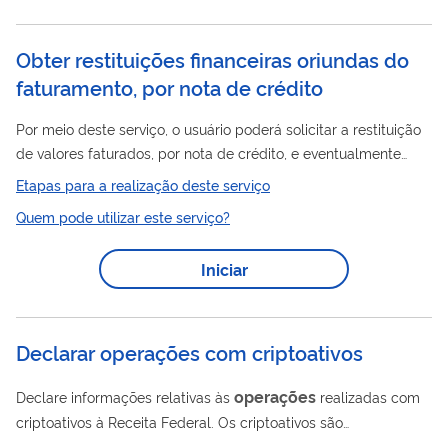
independentes de seu valor. Deve ser enviada uma declaração
para cada imóvel alienado...
Obter restituições financeiras oriundas do
faturamento, por nota de crédito
Por meio deste serviço, o usuário poderá solicitar a restituição
de valores faturados, por nota de crédito, e eventualmente
pagos a maior.
Etapas para a realização deste serviço
Quem pode utilizar este serviço?
Iniciar
Declarar operações com criptoativos
operações
Declare informações relativas às
realizadas com
criptoativos à Receita Federal. Os criptoativos são
popularmente conhecidos como “moedas virtuais”, sendo o