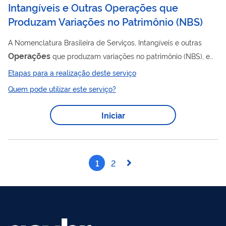
Intangíveis e Outras Operações que
Produzam Variações no Patrimônio
(
NBS
)
A Nomenclatura Brasileira de Serviços, Intangíveis e outras
Operações
que produzam variações no patrimônio (NBS), em
conjunto com suas notas explicativas (NEBS), foi instituída pela
Etapas para a realização deste serviço
Lei 12.546, de 2011, com base na Central Product Classification
Quem pode utilizar este serviço?
(CPC), como o classificador nacional para a identificação de
serviços sob a ótica de produto. Seu objetivo é viabilizar a
Iniciar
adequada formulação, avaliação e controle de políticas
públicas de forma integrada. O Comitê Gestor da NBS/NEBS
(CGNBS) é o órgão...
1
2