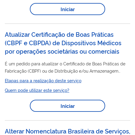
Brasil ou exterior. A empresa sucessora é que deve solicitar a
Iniciar
atualização dos dados. Esse serviço pode ser solicitado por
empresas que já possuem as Certificações. Para pedidos que
estejam aguardando...
Atualizar Certificação de Boas Práticas
(CBPF e CBPDA) de Dispositivos Médicos
por operações societárias ou comerciais
É um pedido para atualizar o Certificado de Boas Práticas de
Fabricação (CBPF) ou de Distribuição e/ou Armazenagem
(CBPDA) de empresas que trabalham com Produtos para
Etapas para a realização deste serviço
operações
Saúde. A atualização deve ser feita em caso de
Quem pode utilizar este serviço?
societárias ou comerciais de empresas (cisão, fusão ou
incorporação) no Brasil ou exterior. A empresa sucessora é que
Iniciar
deve solicitar a atualização dos dados. Esse serviço pode ser
solicitado por empresas que já possuem as Certificações. Para
pedidos que estejam...
Alterar Nomenclatura Brasileira de Serviços,