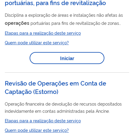
portuárias, para fins de revitalização
Disciplina a exploração de áreas e instalações não afetas às
operações
portuárias para fins de revitalização de zonas
portuárias. Refere-se ao processo de análise dos critérios a
Etapas para a realização deste serviço
serem observados pela administração do porto organizado
Quem pode utilizar este serviço?
para a exploração direta ou indireta de áreas não afetas às
operações
portuárias, para fins de revitalização. Ressalta-se
Iniciar
que a proposta inicial encaminhada pela autoridade portuária
a esta SNPTA ( Secretaria Nacional de Portos e Transportes
Aquaviários) envolve...
Revisão de Operações em Conta de
Captação (Estorno)
Operação financeira de devolução de recursos depositados
indevidamente em contas administradas pela Ancine.
Etapas para a realização deste serviço
Quem pode utilizar este serviço?