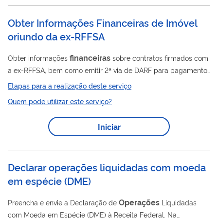
aprimoramento das ações de supervisão, regulação e...
Obter Informações Financeiras de Imóvel
oriundo da ex-RFFSA
financeiras
Obter informações
sobre contratos firmados com
a ex-RFFSA, bem como emitir 2ª via de DARF para pagamento
de débitos relacionados aos imóveis desses contratos.
Etapas para a realização deste serviço
Quem pode utilizar este serviço?
Iniciar
Declarar operações liquidadas com moeda
em espécie
(
DME
)
Operações
Preencha e envie a Declaração de
Liquidadas
com Moeda em Espécie (DME) à Receita Federal. Na