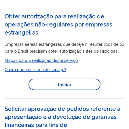
12 (doze) meses, podem solicitar a autorização para
operações
não regulares, de emissão...
Obter autorização para realização de
operações não-regulares por empresas
estrangeiras
Empresas aéreas estrangeiras que desejem realizar voos de ou
para o Brasil precisam obter autorização antes do início das
operações
operações
. A autorização para
não regulares é
Etapas para a realização deste serviço
aplicável a empresas que desejem operar até 4 (quatro)
Quem pode utilizar este serviço?
frequências mensais por até 9 (nove) meses ou até 15 (quinze)
frequências mensais por até 3 (três) meses, a cada período de
Iniciar
12 (doze) meses. Empresas que desejem superar estes limites
operações
devem solicitar autorização para
regulares. A
autorização para...
Solicitar aprovação de pedidos referente à
apresentação e à devolução de garantias
financeiras para fins de