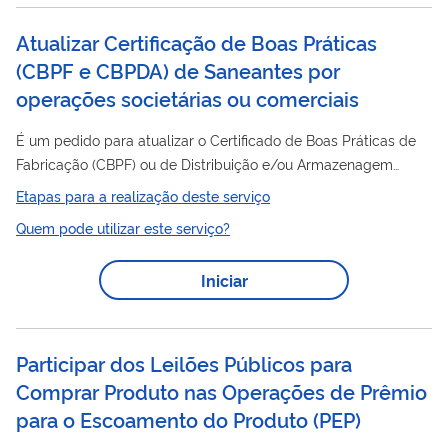
estejam aguardando...
Atualizar Certificação de Boas Práticas
(CBPF e CBPDA) de Saneantes por
operações societárias ou comerciais
É um pedido para atualizar o Certificado de Boas Práticas de
Fabricação (CBPF) ou de Distribuição e/ou Armazenagem
(CBPDA) de empresas que trabalham com Saneantes. A
Etapas para a realização deste serviço
operações
atualização deve ser feita em caso de
societárias
Quem pode utilizar este serviço?
ou comerciais de empresas (cisão, fusão ou incorporação) no
Brasil ou exterior. A empresa sucessora é que deve solicitar a
Iniciar
atualização dos dados. Esse serviço pode ser solicitado por
empresas que já possuem as Certificações. Para pedidos que
estejam aguardando...
Participar dos Leilões Públicos para
Comprar Produto nas Operações de Prêmio
para o Escoamento do Produto
(
PEP
)