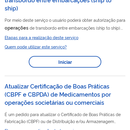
ship)
Por meio deste serviço o usuário poderá obter autorização para
operações
de transbordo entre embarcações (ship to ship).
Para utilizar esse serviço você deve ter um cadastro como
Etapas para a realização deste serviço
usuário externo do SEI-ANP. Para mais informações acesse o
Quem pode utilizar este serviço?
serviço " Solicitar cadastro como usuário externo no SEI-ANP ".
Iniciar
Atualizar Certificação de Boas Práticas
(CBPF e CBPDA) de Medicamentos por
operações societárias ou comerciais
É um pedido para atualizar o Certificado de Boas Práticas de
Fabricação (CBPF) ou de Distribuição e/ou Armazenagem
(CBPDA) de empresas que trabalham com Medicamentos. A