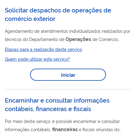
ANAC prorrogou por tempo indeterminado as...
Solicitar despachos de operações de
comércio exterior
Agendamento de atendimentos individualizados realizados por
Operações
técnicos do Departamento de
de Comércio
Exterior (DECEX) a empresas que apresentem dúvidas
Etapas para a realização deste serviço
referentes a casos concretos relacionados às competências do
Quem pode utilizar este serviço?
Departamento, com posterior avaliação desses atendimentos
operações
pelas pessoas usuárias. Os despachos de
de
Iniciar
comércio exterior são realizados às quartas-feiras, das 9h às
12h e das 14h às 17h, com duração aproximada de 30 minutos.
O objetivo dos despachos é tratar de...
Encaminhar e consultar informações
contábeis, financeiras e fiscais
Por meio deste serviço, é possível encaminhar e consultar
financeiras
informações contábeis,
e fiscais oriundas do