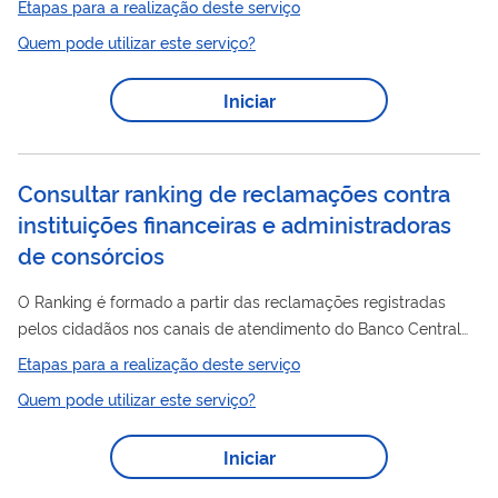
Etapas para a realização deste serviço
Bitcoin a mais famosa entre elas. Mas lembre-se! Criptoativos
Quem pode utilizar este serviço?
ou moedas virtuais não são somente Bitcoins. Declare as
operações
realizadas com qualquer criptoativo ou moeda
Iniciar
operações
virtual. Prazo de entrega As informações sobre
com criptoativos, realizadas por pessoas físicas ou jurídicas,
deverão ser enviadas à Receita...
Consultar ranking de reclamações contra
instituições financeiras e administradoras
de consórcios
O Ranking é formado a partir das reclamações registradas
pelos cidadãos nos canais de atendimento do Banco Central
(BC): internet (Fale Conosco), telefone (145) e correspondência.
Etapas para a realização deste serviço
O BC analisa uma amostra das reclamações respondidas
Quem pode utilizar este serviço?
pelas instituições reclamadas. Quando há evidências de
descumprimento de normas, a reclamação é classificada
Iniciar
como procedente. O BC não atua nos casos individuais, mas
essas avaliações são importantes subsídios para