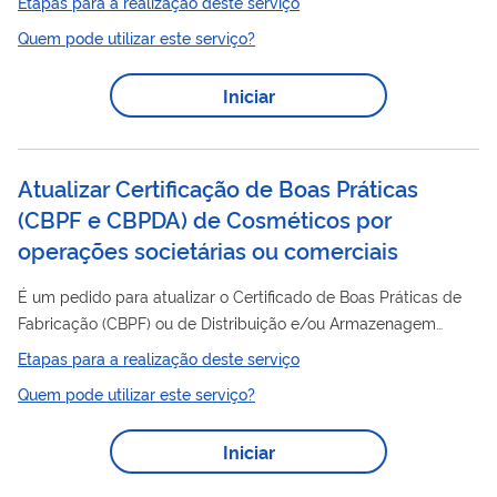
Etapas para a realização deste serviço
operações
atualização deve ser feita em caso de
societárias
Quem pode utilizar este serviço?
ou comerciais de empresas (cisão, fusão ou incorporação) no
Brasil ou exterior. A empresa sucessora é que deve solicitar a
Iniciar
atualização dos dados. Esse serviço pode ser solicitado por
empresas que já possuem as Certificações. Para pedidos que
estejam aguardando...
Atualizar Certificação de Boas Práticas
(CBPF e CBPDA) de Cosméticos por
operações societárias ou comerciais
É um pedido para atualizar o Certificado de Boas Práticas de
Fabricação (CBPF) ou de Distribuição e/ou Armazenagem
(CBPDA) de empresas que trabalham com Cosméticos. A
Etapas para a realização deste serviço
operações
atualização deve ser feita em caso de
societárias
Quem pode utilizar este serviço?
ou comerciais de empresas (cisão, fusão ou incorporação) no
Brasil ou exterior. A empresa sucessora é que deve solicitar a
Iniciar
atualização dos dados. Esse serviço pode ser solicitado por
empresas que já possuem as Certificações. Para pedidos que