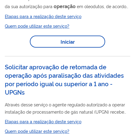
operação
da sua autorização para
em oleodutos, de acordo
com a Resolução ANP Nº 52/2015 . Para utilizar esse serviço
Etapas para a realização deste serviço
você deve ter um cadastro como usuário externo do SEI-ANP.
Quem pode utilizar este serviço?
Para mais informações acesse o serviço " Solicitar cadastro
como usuário externo no SEI-ANP ".
Iniciar
Solicitar aprovação de retomada de
operação após paralisação das atividades
por período igual ou superior a 1 ano -
UPGNs
Através desse serviço o agente regulado autorizado a operar
instalação de processamento de gás natural (UPGN) recebe
operação
aprovação para retomada de sua
, após ter
Etapas para a realização deste serviço
paralisado a atividade de produção de derivados de petróleo e
Quem pode utilizar este serviço?
gás natural por período igual ou maior que 1 (um) ano. Para