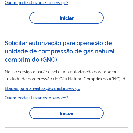
Quem pode utilizar este serviço?
Iniciar
Solicitar autorização para operação de
unidade de compressão de gás natural
comprimido (GNC)
Nesse serviço o usuário solicita a autorização para operar
unidade de compressão de Gás Natural Comprimido (GNC), de
acordo com a Resolução 973 2024 da ANP BR Para utilizar
Etapas para a realização deste serviço
esse serviço você deve ter um cadastro como usuário externo
Quem pode utilizar este serviço?
do SEI-ANP. Para mais informações acesse o serviço " Solicitar
cadastro como usuário externo no SEI-ANP ".
Iniciar