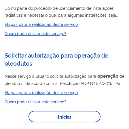
Como parte do processo de licenciamento de instalações
radiativas é necessário que, para algumas instalações, seja
Operação
requerido o Ato Administrativo de Autorização para
.
Etapas para a realização deste serviço
Este Ato deve ser requerido pelo titular (diretor) da instalação
Quem pode utilizar este serviço?
radiativa, através de submissão de requerimento eletrônico
próprio, no sítio da CNEN.
Solicitar autorização para operação de
oleodutos
operação
Nesse serviço o usuário solicita autorização para
de
oleodutos, de acordo com a Resolução ANP Nº 52/2015 . Para
utilizar esse serviço você deve ter um cadastro como usuário
Etapas para a realização deste serviço
externo do SEI-ANP. Para mais informações acesse o serviço "
Quem pode utilizar este serviço?
Solicitar cadastro como usuário externo no SEI-ANP ".
Iniciar