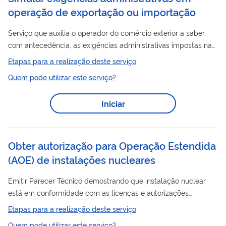
operação de exportação ou importação
Serviço que auxilia o operador do comércio exterior a saber,
com antecedência, as exigências administrativas impostas na
operação
de exportação ou de importação de um
Etapas para a realização deste serviço
determinado produto. A simulação é feita com base nas
Quem pode utilizar este serviço?
operação
informações básicas da
inseridas pelas pessoas
usuárias, como Nomenclatura Comum do Mercosul ( NC M) do
Iniciar
produto e país de destino. O resultado levará em conta as
regras vigentes no Tratamento Administrativo de Exportação
ou Importação. Logo após a confirmação,...
Obter autorização para Operação Estendida
(AOE) de instalações nucleares
Emitir Parecer Técnico demostrando que instalação nuclear
está em conformidade com as licenças e autorizações
pertinentes, bem como seus aditamentos. Se aprovado, é
Etapas para a realização deste serviço
publicado ato em Diário Oficial da União (DOU).
Quem pode utilizar este serviço?