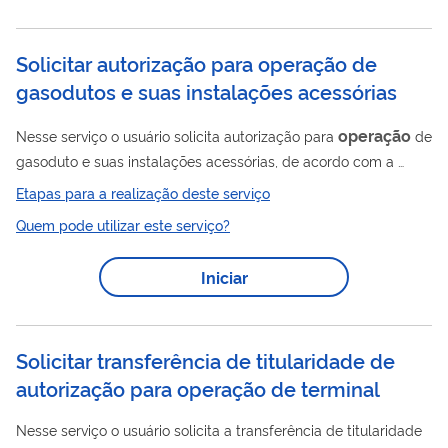
cadastro como usuário externo no SEI-ANP ".
Solicitar autorização para operação de
gasodutos e suas instalações acessórias
operação
Nesse serviço o usuário solicita autorização para
de
gasoduto e suas instalações acessórias, de acordo com a
Resolução ANP Nº 52/2015. Para utilizar esse serviço você
Etapas para a realização deste serviço
deve ter um cadastro como usuário externo do SEI-ANP. Para
Quem pode utilizar este serviço?
mais informações acesse o serviço " Solicitar cadastro como
usuário externo no SEI-ANP ".
Iniciar
Solicitar transferência de titularidade de
autorização para operação de terminal
Nesse serviço o usuário solicita a transferência de titularidade