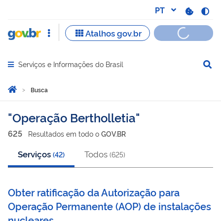
Serviços e Informações do Brasil
Abrir menu principal de navegação
Você está aqui:
Página Inicial
Busca
Busca
Operação Bertholletia
625
Resultado
s
em
todo o
GOV.BR
Serviços
Todos
(
42
)
(
625
)
Obter ratificação da Autorização para
Operação Permanente (AOP) de instalações
nucleares