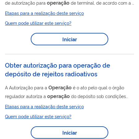
operação
de autorização para
de terminal, de acordo com a
Resolução ANP Nº 52/2015 . Para utilizar esse serviço você
Etapas para a realização deste serviço
deve ter um cadastro como usuário externo do SEI-ANP e ser
Quem pode utilizar este serviço?
um agente regulado pela ANP. Para mais informações acesse
o serviço " Solicitar cadastro como usuário externo no SEI-ANP
Iniciar
" e " Solicitar cadastro de agente regulado "
Obter autorização para operação de
depósito de rejeitos radioativos
Operação
A Autorização para a
é o ato pelo qual o órgão
operação
regulador autoriza a
do depósito sob condições
especificadas e por tempo determinado. O requerimento do
Etapas para a realização deste serviço
ato administrativo é feito pelo responsável legal pelo depósito,
Quem pode utilizar este serviço?
com o encaminhamento dos documentos de licenciamento. A
documentação encaminhada é avaliada pela área técnica
Iniciar
correspondente. Baseando-se nessa avaliação, o órgão