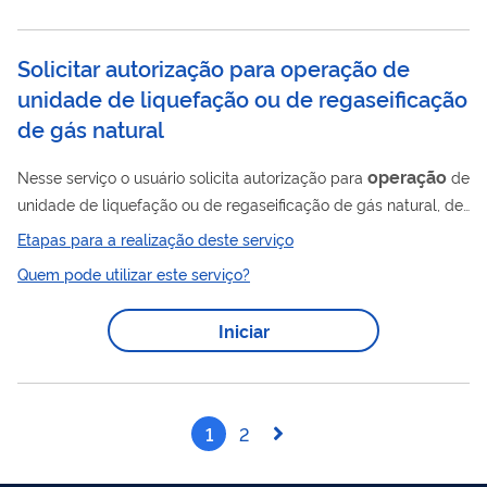
regulador, caso aprovado, publica o ato administrativo.
Solicitar autorização para operação de
unidade de liquefação ou de regaseificação
de gás natural
operação
Nesse serviço o usuário solicita autorização para
de
unidade de liquefação ou de regaseificação de gás natural, de
acordo com a Resolução ANP Nº 52/2015 . Para utilizar esse
Etapas para a realização deste serviço
serviço você deve ter um cadastro como usuário externo do
Quem pode utilizar este serviço?
SEI-ANP. Para mais informações acesse o serviço " Solicitar
cadastro como usuário externo no SEI-ANP ".
Iniciar
1
2