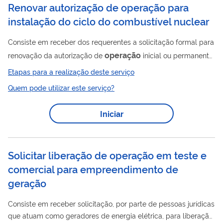
Renovar autorização de operação para
instalação do ciclo do combustível nuclear
Consiste em receber dos requerentes a solicitação formal para
operação
renovação da autorização de
inicial ou permanente
para instalação do ciclo do combustível nuclear, proceder as
Etapas para a realização deste serviço
necessárias avaliações de segurança e radioproteção,
Quem pode utilizar este serviço?
encaminhar os resultado aos níveis hierárquicos superiores da
CNEN, para, se aprovado, publicação do ato administrativo no
Iniciar
DOU. Este serviço abrange renovação da autorização de
operação
inicial ou permanente para instalações de
conversão, enriquecimento,...
Solicitar liberação de operação em teste e
comercial para empreendimento de
geração
Consiste em receber solicitação, por parte de pessoas jurídicas
que atuam como geradores de energia elétrica, para liberação