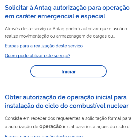
Solicitar à Antaq autorização para operação
em caráter emergencial e especial
Através deste serviço a Antaq poderá autorizar que o usuário
realize movimentação ou armazenagem de cargas ou
movimentação de passageiros, em caráter emergencial ou
Etapas para a realização deste serviço
especial, pelo prazo máximo de 180 dias, atestadas as
Quem pode utilizar este serviço?
condições predispostas na legislação vigente.
Iniciar
Obter autorização de operação inicial para
instalação do ciclo do combustível nuclear
Consiste em receber dos requerentes a solicitação formal para
operação
a autorização de
inicial para instalações do ciclo do
combustível nuclear, proceder as necessárias avaliações de
Etapas para a realização deste serviço