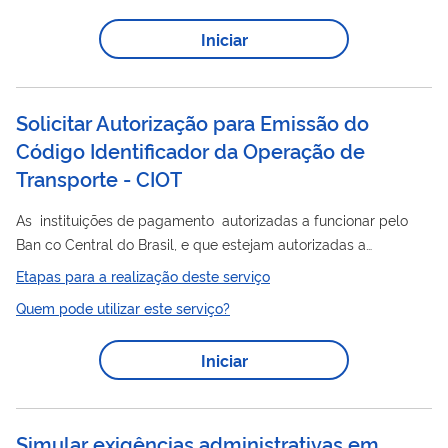
utilizar esse serviço você deve ter um cadastro como usuário
Iniciar
externo do SEI-ANP. Para mais informações acesse o serviço "
Solicitar cadastro como usuário externo no SEI-ANP ".
Solicitar Autorização para Emissão do
Código Identificador da Operação de
Transporte - CIOT
As instituições de pagamento autorizadas a funcionar pelo
Ban co Central do Brasil, e que estejam autorizadas a
disponibilizar o arranjo de pagamento instantâneos (Pix),
Etapas para a realização deste serviço
podem requerer à Agência a sua integ ração ao sistema de
Quem pode utilizar este serviço?
geração do CIOT da ANTT .
Iniciar
Simular exigências administrativas em