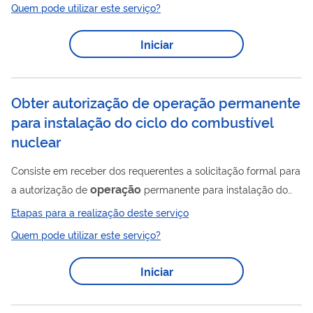
Quem pode utilizar este serviço?
Trabalho.
Iniciar
Obter autorização de operação permanente
para instalação do ciclo do combustível
nuclear
Consiste em receber dos requerentes a solicitação formal para
operação
a autorização de
permanente para instalação do
ciclo do combustível nuclear, proceder as necessárias
Etapas para a realização deste serviço
avaliações de segurança e radioproteção, encaminhar os
Quem pode utilizar este serviço?
resultado aos níveis hierárquicos superiores da CNEN, para, se
aprovado, publicação do ato administrativo no DOU. Este
Iniciar
operação
serviço abrange autorização de
permanente para
instalações de conversão, enriquecimento, fabricação de
elemento combustível, reconversão,...