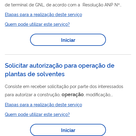
de terminal de GNL, de acordo com a Resolução ANP Nº
52/2015 e Resolução ANP Nº 50/2011 e Resolução Conjunta
Etapas para a realização deste serviço
ANP/INMETRO Nº 1 DE 10/06/2013 Para utilizar esse serviço
Quem pode utilizar este serviço?
você deve ter um cadastro como usuário externo do SEI-ANP.
Para mais informações acesse o serviço " Solicitar cadastro
Iniciar
como usuário externo no SEI-ANP ".
Solicitar autorização para operação de
plantas de solventes
Consiste em receber solicitação por parte dos interessados
operação
para autorizar a construção,
, modificação,
ampliação de capacidade e transferência de titularidade de
Etapas para a realização deste serviço
produtores de solventes, publicando, quando atendidos os
Quem pode utilizar este serviço?
requisitos, o ato no Diário Oficial da União. Para utilizar esse
serviço você deve ter um cadastro como usuário externo do
Iniciar
SEI-ANP. Para mais informações acesse o serviço " Solicitar