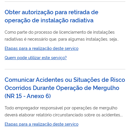
Obter autorização para retirada de
operação de instalação radiativa
Como parte do processo de licenciamento de instalações
radiativas é necessário que, para algumas instalações, seja
requerido o Ato Administrativo de Autorização para retirada de
Etapas para a realização deste serviço
operação
. Este Ato deve ser requerido pelo titular (diretor) da
Quem pode utilizar este serviço?
instalação radiativa, através de submissão de requerimento
eletrônico próprio, no sítio da CNEN.
Comunicar Acidentes ou Situações de Risco
Ocorridos Durante Operação de Mergulho
(NR 15 - Anexo 6)
Todo empregador responsável por operações de mergulho
deverá elaborar relatório circunstanciado sobre os acidentes,
ou situações de risco ocorridos durante as operações que
Etapas para a realização deste serviço
dirigir, comunicando à unidade descentralizada da Inspeção do