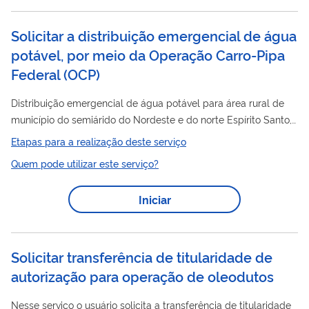
Solicitar a distribuição emergencial de água
potável, por meio da Operação Carro-Pipa
Federal
(
OCP
)
Distribuição emergencial de água potável para área rural de
município do semiárido do Nordeste e do norte Espírito Santo,
Operação
devido à seca ou estiagem, pela
Carro-Pipa
Etapas para a realização deste serviço
Federal.
Quem pode utilizar este serviço?
Iniciar
Solicitar transferência de titularidade de
autorização para operação de oleodutos
Nesse serviço o usuário solicita a transferência de titularidade