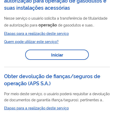
autorização para operação de gasodutos e
suas instalações acessórias
Nesse serviço o usuário solicita a transferência de titularidade
operação
de autorização para
de gasodutos e suas
instalações acessórias, de acordo com a Resolução ANP Nº
Etapas para a realização deste serviço
52/2015 . Para utilizar esse serviço você deve ter um cadastro
Quem pode utilizar este serviço?
como usuário externo do SEI-ANP. Para mais informações
acesse o serviço " Solicitar cadastro como usuário externo no
Iniciar
SEI-ANP ".
Obter devolução de fianças/seguros de
operação (APS S.A.)
Por meio deste serviço, o usuário poderá requisitar a devolução
de documentos de garantia (fiança/seguros), pertinentes a
movimentação/serviços.
Etapas para a realização deste serviço