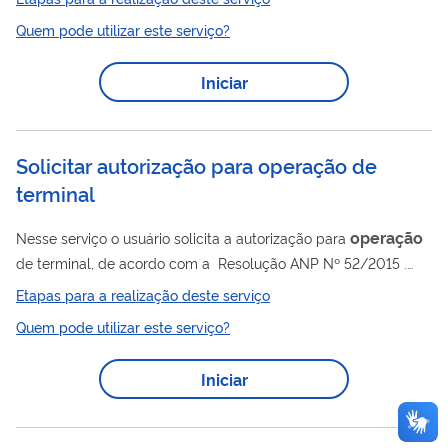
segurança e radioproteção, encaminhar os resultado aos níveis
Quem pode utilizar este serviço?
hierárquicos superiores da CNEN, para, se aprovado,
publicação do ato administrativo no DOU. Este serviço abrange
Iniciar
operação
autorização de
inicial para instalações de
conversão, enriquecimento, fabricação de elemento
combustível, reconversão,...
Solicitar autorização para operação de
terminal
operação
Nesse serviço o usuário solicita a autorização para
de terminal, de acordo com a Resolução ANP Nº 52/2015 .
Para utilizar esse serviço você deve ter um cadastro como
Etapas para a realização deste serviço
usuário externo do SEI-ANP. Para mais informações acesse o
Quem pode utilizar este serviço?
serviço " Solicitar cadastro como usuário externo no SEI-ANP ".
Iniciar