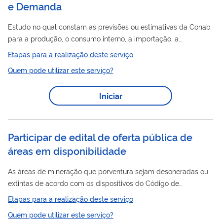
e Demanda
Estudo no qual constam as previsões ou estimativas da Conab
para a produção, o consumo interno, a importação, a
exportação e os estoques finais dos principais produtos
Etapas para a realização deste serviço
agrícolas, além de dados de alojamento, rebanho,
Quem pode utilizar este serviço?
disponibilidade interna, população e disponibilidade per capita
para as proteínas animais. As informações são especialmente
Iniciar
importantes no processo de tomada de decisão pelos mais
variados agentes do setor agropecuário, que acessam as
estimativas e, assim, conseguem analisar o...
Participar de edital de oferta pública de
áreas em disponibilidade
As áreas de mineração que porventura sejam desoneradas ou
extintas de acordo com os dispositivos do Código de
Mineração são ofertadas a qualquer interessado em um
Etapas para a realização deste serviço
procedimento denominado "Disponibilidade", que objetiva
Quem pode utilizar este serviço?
conferir aos interessados o direito de prioridade sobre áreas