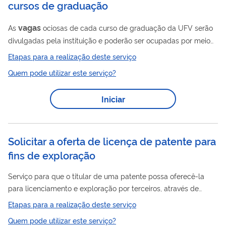
cursos de graduação
vagas
As
ociosas de cada curso de graduação da UFV serão
divulgadas pela instituição e poderão ser ocupadas por meio
de mudança de curso, transferência de outras instituições de
Etapas para a realização deste serviço
ensino superior, rematrícula, ingresso de portadores de
Quem pode utilizar este serviço?
diploma, ou por meio do Sisu, de acordo com critérios
específicos, propostos pela Comissão Coordenadora de cada
Iniciar
curso, e aprovados pelo CEPE, após análise na Câmara de
Ensino.
Solicitar a oferta de licença de patente para
fins de exploração
Serviço para que o titular de uma patente possa oferecê-la
para licenciamento e exploração por terceiros, através de
publicação oficial do INPI. ALERTA CONTRA FRAUDES: O INPI
Etapas para a realização deste serviço
NÃO ENVIA BOLETOS NEM FAZ COBRANÇAS. LEIA MAIS
Quem pode utilizar este serviço?
AQUI.