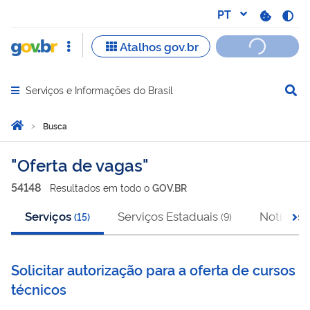
Serviços e Informações do Brasil
Abrir menu principal de navegação
Você está aqui:
Página Inicial
Busca
Busca
Oferta de vagas
54148
Resultado
s
em
todo o
GOV.BR
Serviços
Serviços Estaduais
Notícias
(
15
)
(
9
)
(
Solicitar autorização para a oferta de cursos
técnicos