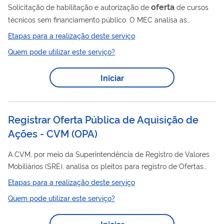
oferta
Solicitação de habilitação e autorização de
de cursos
técnicos sem financiamento público. O MEC analisa as
solicitações apresentadas pelas instituições e, atendidos os
Etapas para a realização deste serviço
requisitos estabelecidos, habilita a instituição a ofertar curso
Quem pode utilizar este serviço?
técnico.
Iniciar
Registrar Oferta Pública de Aquisição de
Ações - CVM
(
OPA
)
A CVM, por meio da Superintendência de Registro de Valores
Mobiliários (SRE), analisa os pleitos para registro de Ofertas
Públicas de Aquisição de Ações (OPAs), bem como
Etapas para a realização deste serviço
supervisiona e fiscaliza o andamento das ofertas registradas e
Quem pode utilizar este serviço?
daquelas cujo registro é dispensado, OPAs voluntárias. As
Ofertas Públicas de Aquisição de Ações (OPAs) obrigatórias
Iniciar