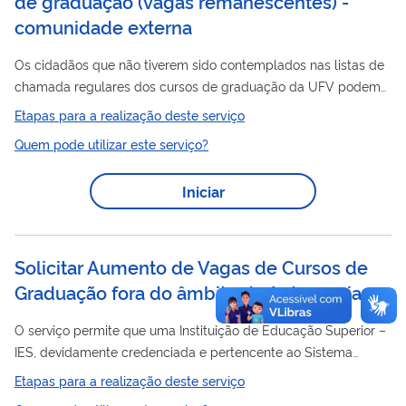
de graduação (vagas remanescentes) -
comunidade externa
Os cidadãos que não tiverem sido contemplados nas listas de
chamada regulares dos cursos de graduação da UFV podem
vagas
se inscrever para concorrer às
remanescentes dos
Etapas para a realização deste serviço
mesmos.
Quem pode utilizar este serviço?
Iniciar
Solicitar Aumento de Vagas de Cursos de
Graduação fora do âmbito da Autonomia​
O serviço permite que uma Instituição de Educação Superior –
IES, devidamente credenciada e pertencente ao Sistema
vagas
Federal de Ensino, solicite ao MEC o aumento de
de
Etapas para a realização deste serviço
vagas
cursos de graduação em atividade. A ampliação das