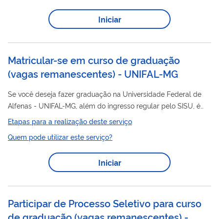
para o requerimento de outorga do Título Minerário. Este
Iniciar
processo de disponibilidade ocorre periodicamente por meio
de editais publicados, onde a Agência Nacional de Mineração
oferta
simultaneamente diversas áreas...
Matricular-se em curso de graduação
(vagas remanescentes) - UNIFAL-MG
Se você deseja fazer graduação na Universidade Federal de
Alfenas - UNIFAL-MG, além do ingresso regular pelo SISU, é
possível ingressar em nossos cursos participando de
Etapas para a realização deste serviço
vagas
processos seletivos para
ociosas nas seguintes
Quem pode utilizar este serviço?
condições: Obtenção de novo título - Deve ter concluído pelo
um curso de graduação. Transferência externa - Deve estar
Iniciar
cursando graduação. Remanejamento interno entre cursos
e/ou turnos da UNIFAL-MG - Deve ser aluno regular da
UNIFAL-MG. Aproveitamento da lista...
Participar de Processo Seletivo para curso
de graduação (vagas remanescentes) -