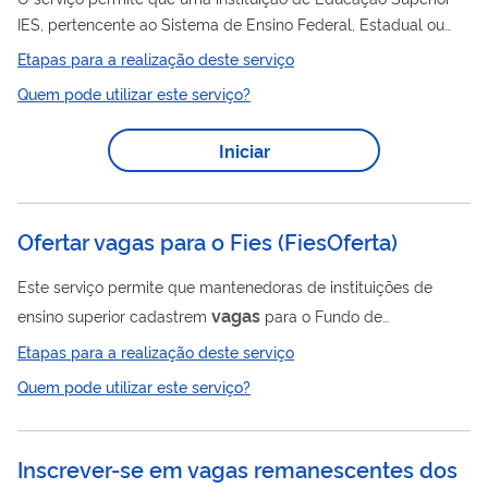
IES, pertencente ao Sistema de Ensino Federal, Estadual ou
vagas
Militar, informe as reduções de
ocorridas em seus
Etapas para a realização deste serviço
cursos de graduação em atividade, conforme regras indicadas
Quem pode utilizar este serviço?
do documento de orientações . De acordo com Portaria
vagas
Normativa 23/2017, Art. 45, Inciso X, a redução de
Iniciar
independe de ato prévio do MEC, e deve ser informada à
SERES, no prazo de 60 dias, a contar da expedição do ato
próprio da IES.
Ofertar vagas para o Fies
(
FiesOferta
)
Este serviço permite que mantenedoras de instituições de
vagas
ensino superior cadastrem
para o Fundo de
Financiamento Estudantil (Fies). Objetivo: ● Possibilitar que
Etapas para a realização deste serviço
estudantes tenham acesso ao financiamento em cursos de
Quem pode utilizar este serviço?
graduação não gratuitos com avaliação positiva pelo MEC.
vagas
Condições para ofertar
: ● A instituição deve ter adesão
ativa ao Fies; ● Os cursos precisam ter avaliação positiva nos
Inscrever-se em vagas remanescentes dos
processos do MEC.