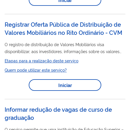
necessitam de registro junto à CVM e decorrem de situações
que venham alterar a composição societária da companhia
emissora, bem como a liquidez...
Registrar Oferta Pública de Distribuição de
Valores Mobiliários no Rito Ordinário - CVM
O registro de distribuição de Valores Mobiliários visa
disponibilizar, aos investidores, informações sobre os valores
mobiliários a serem ofertados, suas características, volume,
Etapas para a realização deste serviço
preço, forma e locais de colocação, bem como apresentar o
Quem pode utilizar este serviço?
seu emissor, contribuindo para a tomada de decisão
consciente. Nível de risco e aplicabilidade dos efeitos: Nos
Iniciar
termos do art. 3º do Decreto nº 10.178/2019, as atividades
sujeitas a ato público de liberação são classificadas em três
níveis: nível I (risco...
Informar redução de vagas de curso de
graduação
O serviço permite que uma instituição de Educação Superior –