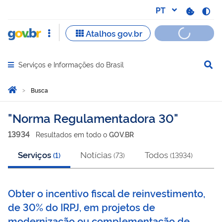
Serviços e Informações do Brasil
Abrir menu principal de navegação
Você está aqui:
Página Inicial
Busca
Busca
Norma Regulamentadora 30
13934
Resultado
s
em
todo o
GOV.BR
Serviços
Notícias
Todos
(
1
)
(
73
)
(
13934
)
Obter o incentivo fiscal de reinvestimento,
de 30% do IRPJ, em projetos de
modernização ou complementação de