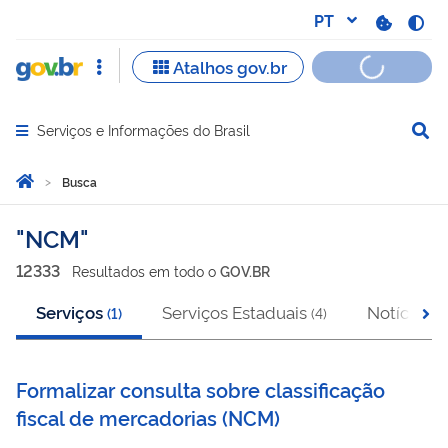
Serviços e Informações do Brasil
Abrir menu principal de navegação
Você está aqui:
Página Inicial
Busca
Busca
NCM
12333
Resultado
s
em
todo o
GOV.BR
Serviços
Serviços Estaduais
Notícias
(
1
)
(
4
)
(
1
Formalizar consulta sobre classificação
fiscal de mercadorias
(
NCM
)