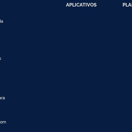
APLICATIVOS
PLA
da
s
ara
com