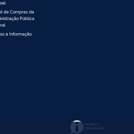
oal
el de Compras da
nistração Pública
ral
so à Informação
Acesso à
Informação