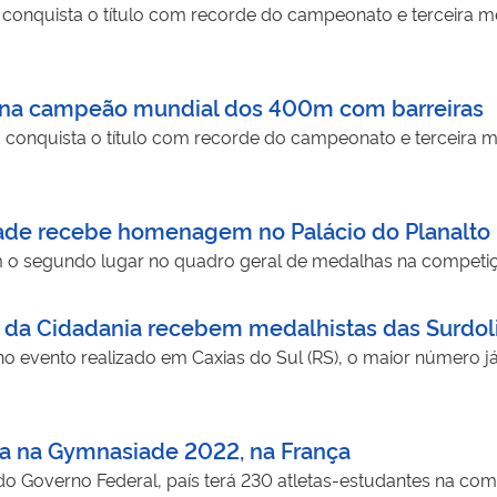
conquista o título com recorde do campeonato e terceira mel
 torna campeão mundial dos 400m com barreiras
conquista o título com recorde do campeonato e terceira mel
iade recebe homenagem no Palácio do Planalto
m o segundo lugar no quadro geral de medalhas na competiç
o da Cidadania recebem medalhistas das Surdo
 no evento realizado em Caxias do Sul (RS), o maior número já
ria na Gymnasiade 2022, na França
o Governo Federal, país terá 230 atletas-estudantes na compe