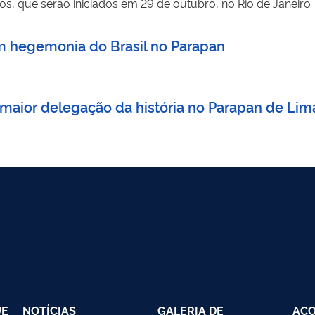
s, que serão iniciados em 29 de outubro, no Rio de Janeiro
 hegemonia do Brasil no Parapan
 maior delegação da história no Parapan de Lim
UE
NOTÍCIAS
GALERIA DE
AC