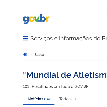
Serviços e Informações do Br
Abrir menu principal de navegação
Você está aqui:
Página Inicial
Busca
Busca
Mundial de Atletis
Resultado
s
em
todo o
GOV.BR
101
Notícias
Todos
(
14
)
(
101
)