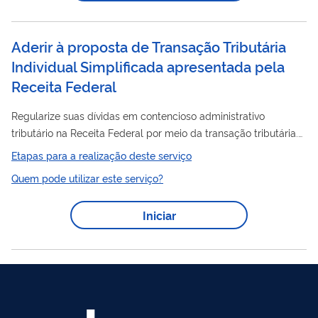
Aderir à proposta de Transação Tributária
Individual Simplificada apresentada pela
Receita Federal
Regularize suas dívidas em contencioso administrativo
tributário na Receita Federal por meio da transação tributária.
individual
Se você recebeu uma proposta de transação
Etapas para a realização deste serviço
simplificada, tem a oportunidade de aceitar e aderir a um
Quem pode utilizar este serviço?
acordo de transação tributária na Receita Federal. Esse acordo
permite regularizar débitos que ainda estão em julgamento
Iniciar
administrativo (contencioso). Ao atender aos requisitos, você
desiste da discussão do processo e passa a quitar a dívida. O
pagamento pode...