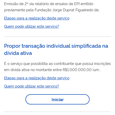
Emissão de 2ª via relatório de ensaios de EPI emitido
previamente pela Fundação Jorge Duprat Figueiredo de
Segurança e Medicina do Trabalho (Fundacentro)
Etapas para a realização deste serviço
Quem pode utilizar este serviço?
Propor transação individual simplificada na
dívida ativa
É o serviço que possibilita ao contribuinte que possui inscrições
em dívida ativa no montante entre R$1.000.000,00 (um
milhão de reais) a R$ 10.000.000,00 (dez milhões de reais)
Etapas para a realização deste serviço
apresentar proposta de negociação indicando o plano de
Quem pode utilizar este serviço?
pagamento para quitação integral dos débitos inscritos na
dívida ativa da União, o qual poderá envolver: entrada; prazo e
Iniciar
escalonamento para pagamento das prestações pretendidas;
desconto pretendido, segundo a capacidade de pagamento
do contribuinte. ...