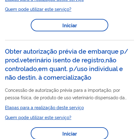
(NR 6), deve possuir Certificado de Aprovação - CA expedido
Quem pode utilizar este serviço?
pelo órgão nacional competente em matéria de segurança e
saúde no trabalho.
Iniciar
Obter autorização prévia de embarque p/
prod.veterinário isento de registro,não
controlado,em quant. p/uso individual e
não destin. à comercialização
Concessão de autorização prévia para a importação, por
pessoa física, de produto de uso veterinário dispensado da
obrigatoriedade de registro, não submetido a regime especial
Etapas para a realização deste serviço
individual
de controle, em quantidade para uso
e que não se
Quem pode utilizar este serviço?
destine à comercialização
Iniciar