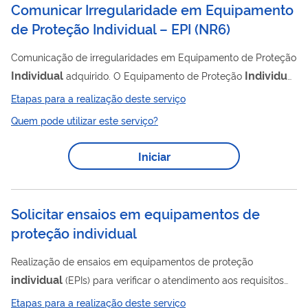
Comunicar Irregularidade em Equipamento
de Proteção Individual – EPI (NR6)
Comunicação de irregularidades em Equipamento de Proteção
Individual
Individual
adquirido. O Equipamento de Proteção
– EPI, destinado à proteção de riscos suscetíveis de ameaçar a
Etapas para a realização deste serviço
segurança e a saúde no trabalho, só poderá ser posto à venda
Quem pode utilizar este serviço?
ou utilizado com a indicação do Certificado de Aprovação – CA.
Caso o empregador, pessoa física ou jurídica, ou qualquer
Iniciar
pessoa constate alguma irregularidade no EPI adquirido,
poderá comunicar à Secretaria de Inspeção do Trabalho, as
irregularidades...
Solicitar ensaios em equipamentos de
proteção individual
Realização de ensaios em equipamentos de proteção
individual
(EPIs) para verificar o atendimento aos requisitos
especificados em normas técnicas de ensaios e elaboração de
Etapas para a realização deste serviço