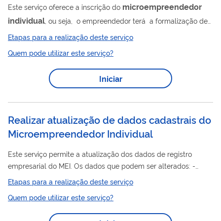
microempreendedor
Este serviço oferece a inscrição do
individual
, ou seja, o empreendedor terá a formalização de
sua atividade a partir do registro empresarial junto aos órgãos
Etapas para a realização deste serviço
governamentais para : Obter o CNPJ; Emitir nota fiscal; Vender
Quem pode utilizar este serviço?
para o governo; Acessar serviços bancários específicos; Pagar
tributos simplificados e mais baratos; Contribuir para a
Iniciar
previdência social e ter regime previdenciário próprio.
Realizar atualização de dados cadastrais do
Microempreendedor Individual
Este serviço permite a atualização dos dados de registro
empresarial do MEI. Os dados que podem ser alterados: -
Documento de identidade - Telefones - E-mail - Capital social
Etapas para a realização deste serviço
- Ocupações - Forma de atuação - Endereços comercial ou
Quem pode utilizar este serviço?
residencial. Com os dados atualizados, o empreendedor tem a
oportunidade de participar de ações do governo, do SEBRAE e