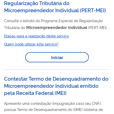
Regularização Tributária do
Microempreendedor Individual
(
PERT-MEI
)
Consulte o extrato do Programa Especial de Regularização
Microempreendedor
Individual
Tributária do
(PERT-MEI) e
emita as parcelas devidas. O PERT-MEI foi criado para facilitar
Etapas para a realização deste serviço
a quitação de débitos tributários federais por pessoas físicas,
Quem pode utilizar este serviço?
microempreendedor
Individual
jurídicas e
. Seu objetivo é
permitir a regularização fiscal com condições diferenciadas de
Iniciar
pagamento, como reduções de juros e multas e prazos
estendidos de parcelamento. O programa possibilita que
empresas de menor...
Contestar Termo de Desenquadramento do
Microempreendedor Individual emitido
pela Receita Federal
(
MEI
)
Apresente uma contestação (impugnação) caso seu CNPJ
possua Termo de Desenquadramento do SIMEI (sistema de