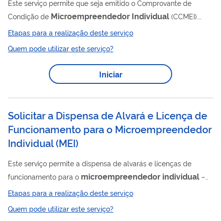
Este serviço permite que seja emitido o Comprovante de
Microempreendedor
Individual
Condição de
(CCMEI).
Este documento certifica a condição atual do MEI. O CCMEI
Etapas para a realização deste serviço
comprova: - a inscrição do MEI no CNPJ e na Junta Comercial
Quem pode utilizar este serviço?
do Estado, além da dispensa de alvará e licença de
funcionamento. - a situação cadastral atual do MEI (ativo).
Iniciar
Solicitar a Dispensa de Alvará e Licença de
Funcionamento para o Microempreendedor
Individual (MEI)
Este serviço permite a dispensa de alvarás e licenças de
microempreendedor
individual
funcionamento para o
–
MEI. Desde 1º setembro de 2020, a dispensa de alvará e
Etapas para a realização deste serviço
licenças de funcionamento ocorre diretamente no processo de
Quem pode utilizar este serviço?
inscrição e atualização de dados do MEI. A dispensa de alvarás