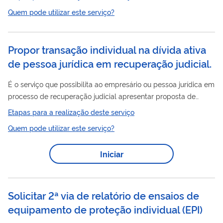
relatório contendo a descrição do EPI e os resultados desses
Quem pode utilizar este serviço?
ensaios. Atualmente, a Fundacentro realiza ensaios em
respiradores purificadores de ar não motorizados tipo peça um
quarto facial, semifacial ou facial inteira com filtros químicos,
Propor transação individual na dívida ativa
para partículas e combinados, de acordo com o estabelecido
de pessoa jurídica em recuperação judicial.
nas normas técnicas de...
É o serviço que possibilita ao empresário ou pessoa jurídica em
processo de recuperação judicial apresentar proposta de
negociação, diretamente à PGFN, para regularizar os débitos
Etapas para a realização deste serviço
inscritos em dívida ativa da União e do FGTS. A proposta
Quem pode utilizar este serviço?
poderá envolver, a critério da PGFN, os seguintes benefícios:
descontos, sendo que o limite máximo para reduções será de
Iniciar
até 70%. Atenção! Os critérios utilizados para mensurar esse
percentual de redução estão listados § 1º, do art. 21, da ...
Solicitar 2ª via de relatório de ensaios de
equipamento de proteção individual (EPI)