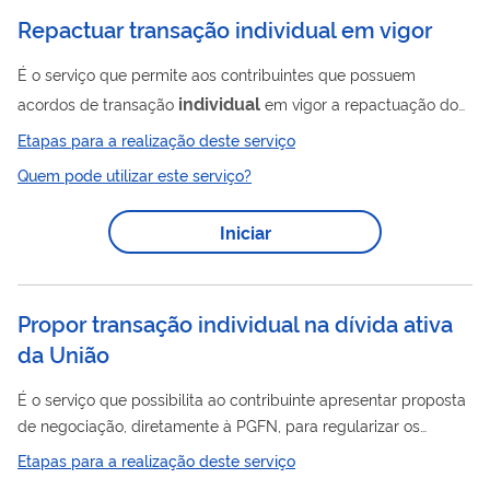
Repactuar transação individual em vigor
É o serviço que permite aos contribuintes que possuem
individual
acordos de transação
em vigor a repactuação do
acordo, buscando alterar condições e compromissos
Etapas para a realização deste serviço
negociados originalmente, com base em fatos supervenientes
Quem pode utilizar este serviço?
à contratação. Importante: a repactuação somente pode ser
postulada anteriormente à instauração do procedimento de
Iniciar
rescisão do acordo e pressupõe a regularidade quanto às
obrigações e compromissos firmados. O pedido
necessariamente terá de ser instruído com documentação...
Propor transação individual na dívida ativa
da União
É o serviço que possibilita ao contribuinte apresentar proposta
de negociação, diretamente à PGFN, para regularizar os
débitos inscritos em dívida ativa da União e do FGTS. Atenção!
Etapas para a realização deste serviço
Esse serviço não abrange transação do contencioso judicial,