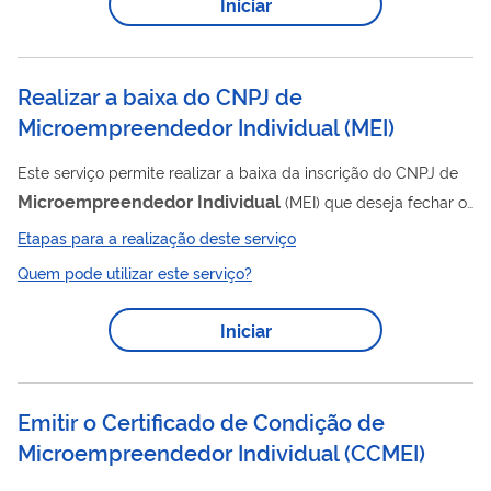
Iniciar
de outros parceiros que incentivam o desenvolvimento do seu
negócio. É simples e rápido!
Realizar a baixa do CNPJ de
Microempreendedor Individual
(
MEI
)
Este serviço permite realizar a baixa da inscrição do CNPJ de
Microempreendedor
Individual
(MEI) que deseja fechar o
seu negócio. A baixa do CNPJ MEI gera a baixa das inscrições
Etapas para a realização deste serviço
nas administrações tributárias estadual e municipal e o
Quem pode utilizar este serviço?
cancelamento das licenças e dos alvarás concedidos e demais
inscrições.
Iniciar
Emitir o Certificado de Condição de
Microempreendedor Individual
(
CCMEI
)