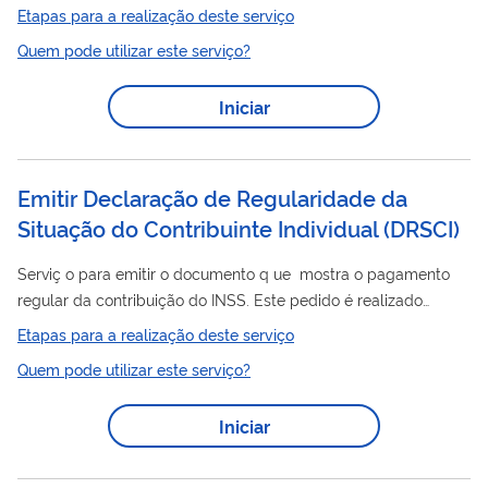
recolhimento em valores fixos mensais de tributos abrangidos
Etapas para a realização deste serviço
Microempreendedor
pelo Simples Nacional, devidos pelo
Quem pode utilizar este serviço?
Individual
- MEI) emitido pela Receita Federal e você não
concorde com os motivos indicados no termo. Atenção: Este
Iniciar
serviço é exclusivo para exclusões feitas pela Receita
Federal. Caso o Termo de Desenquadramento ou qualquer tipo
de comunicado seja emitido por Estado ou...
Emitir Declaração de Regularidade da
Situação do Contribuinte Individual
(
DRSCI
)
Serviç o para emitir o documento q ue mostra o pagamento
regular da contribuição do INSS. Este pedido é realizado
totalmente pela internet, você não precisa ir ao INSS.
Etapas para a realização deste serviço
Quem pode utilizar este serviço?
Iniciar