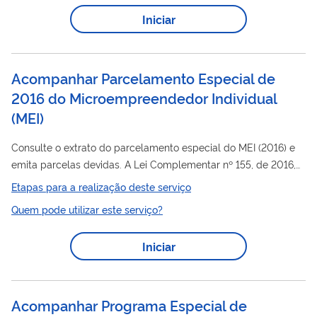
e licenças de funcionamento não desobriga o MEI de cumprir
Iniciar
com os requisitos estabelecidos pelo poder público
relativamente ao funcionamento regular de sua atividade,
compreendidos os aspectos sanitários,...
Acompanhar Parcelamento Especial de
2016 do Microempreendedor Individual
(
MEI
)
Consulte o extrato do parcelamento especial do MEI (2016) e
emita parcelas devidas. A Lei Complementar nº 155, de 2016,
abriu a possibilidade de parcelar débitos apurados pelo
Etapas para a realização deste serviço
Microempreendedor
Individual
(MEI) com período de
Quem pode utilizar este serviço?
apuração até maio de 2016, em até 120 meses. O objetivo era
permitir que empresas do MEI quitassem dívidas pendentes
Iniciar
com parcelamento em condições diferenciadas. Atenção: o
prazo de adesão a esse parcelamento já está encerrado.
Acompanhar Programa Especial de