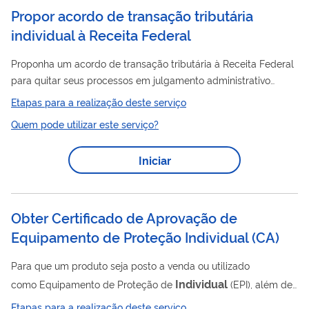
Propor acordo de transação tributária
individual à Receita Federal
Proponha um acordo de transação tributária à Receita Federal
para quitar seus processos em julgamento administrativo
(contencioso). Se a proposta for aceita, você desiste da
Etapas para a realização deste serviço
discussão no processo e paga os valores devidos com
Quem pode utilizar este serviço?
descontos e condições especiais. Para sua adesão ser
aprovada, você precisa optar pelo Domicílio Tributário
Iniciar
Eletrônico (DTE) .
Obter Certificado de Aprovação de
Equipamento de Proteção Individual (CA)
Para que um produto seja posto a venda ou utilizado
Individual
como Equipamento de Proteção de
(EPI), além de
estar relacionado no Anexo I da Norma Regulamentadora nº 6
Etapas para a realização deste serviço