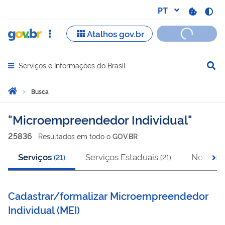
Serviços e Informações do Brasil
Abrir menu principal de navegação
Você está aqui:
Página Inicial
Busca
Busca
Microempreendedor Individual
25836
Resultado
s
em
todo o
GOV.BR
Serviços
Serviços Estaduais
Notícias
(
21
)
(
21
)
Cadastrar/formalizar Microempreendedor
Individual
(
MEI
)