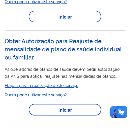
Quem pode utilizar este serviço?
nem do contencioso administrativo. Benefícios A proposta
poderá envolver, a exclusivo critério da PGFN, os seguintes
Iniciar
benefícios: descontos aos débitos considerados irrecuperáveis
ou de difícil recuperação pela PGFN; utilização de créditos...
Obter Autorização para Reajuste de
mensalidade de plano de saúde individual
ou familiar
As operadoras de planos de saúde devem pedir autorização
da ANS para aplicar reajuste nas mensalidades de planos
individuais ou familiares de assistência médico-hospitalar. O
Etapas para a realização deste serviço
processo é feito pelo Sistema de Gestão Eletrônica de
Quem pode utilizar este serviço?
Autorização de Reajuste – GEAR.
Iniciar