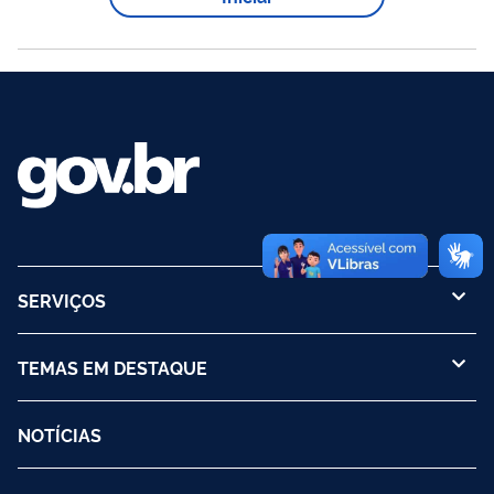
MCom
do SEI-
para usuários externos, acesse o Manual do
Usuário Externo disponível na página web de Usuário Externo
MCom
no site do
: ...
SERVIÇOS
TEMAS EM DESTAQUE
NOTÍCIAS