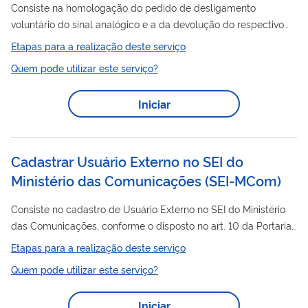
Consiste na homologação do pedido de desligamento
voluntário do sinal analógico e a da devolução do respectivo
canal à União antes da data prevista em cronograma
Etapas para a realização deste serviço
específico efetuado pelas entidades executantes dos serviços
Quem pode utilizar este serviço?
de radiodifusão de sons e imagens (TV) ou de retransmissão
de televisão, ancilar ao serviço de radiodifusão de sons e
Iniciar
imagens (RTV), que já obtiveram a consignação do canal
digital correspondente, bem como estiverem em condições de
dar continuidade às transmissões do canal...
Cadastrar Usuário Externo no SEI do
Ministério das Comunicações
(
SEI-MCom
)
Consiste no cadastro de Usuário Externo no SEI do Ministério
das Comunicações, conforme o disposto no art. 10 da Portaria
MCom
nº 13.163, de 9 de maio de 2024. Este serviço permite
Etapas para a realização deste serviço
que os usuários externos realizem o cadastro, a atualização de
Quem pode utilizar este serviço?
dados e a desativação de seus perfis de acesso no SEI-
MCom
. Para informações detalhadas sobre o funcionamento
Iniciar