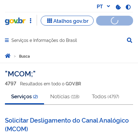
Serviços e Informações do Brasil
Abrir menu principal de navegação
Você está aqui:
Página Inicial
Busca
Busca
MCOM;
4797
Resultado
s
em
todo o
GOV.BR
Serviços
Notícias
Todos
(
2
)
(
118
)
(
4797
)
Solicitar Desligamento do Canal Analógico
(
MCOM
)