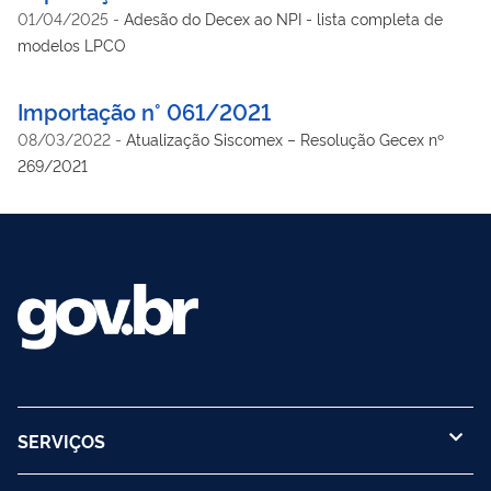
01/04/2025
-
Adesão do Decex ao NPI - lista completa de
modelos LPCO
Importação n° 061/2021
08/03/2022
-
Atualização Siscomex – Resolução Gecex nº
269/2021
SERVIÇOS