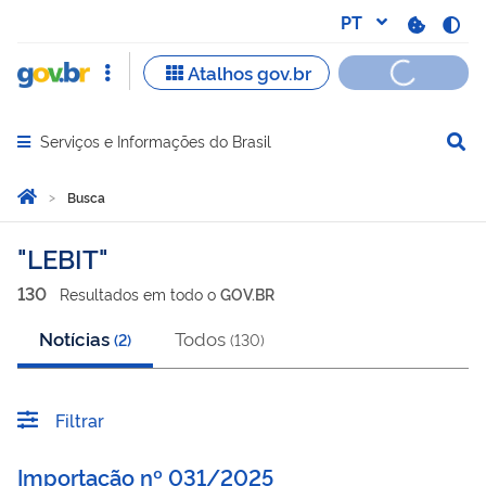
Serviços e Informações do Brasil
Abrir menu principal de navegação
Você está aqui:
Página Inicial
Busca
Busca
LEBIT
130
Resultado
s
em
todo o
GOV.BR
Notícias
Todos
(
2
)
(
130
)
Filtrar
Importação nº 031/2025