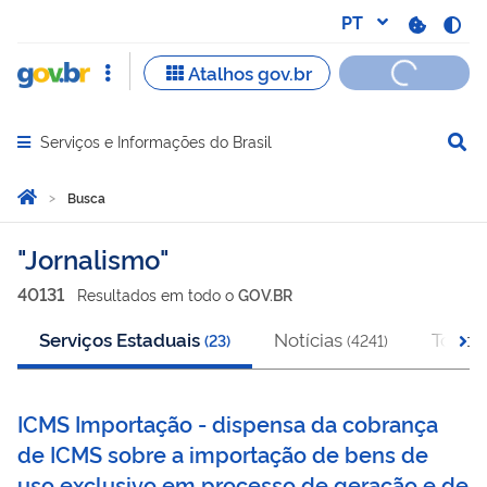
Serviços e Informações do Brasil
Abrir menu principal de navegação
Você está aqui:
Página Inicial
Busca
Busca
Jornalismo
40131
Resultado
s
em
todo o
GOV.BR
Serviços Estaduais
Notícias
Todos
(
23
)
(
4241
)
ICMS Importação - dispensa da cobrança
de ICMS sobre a importação de bens de
uso exclusivo em processo de geração e de