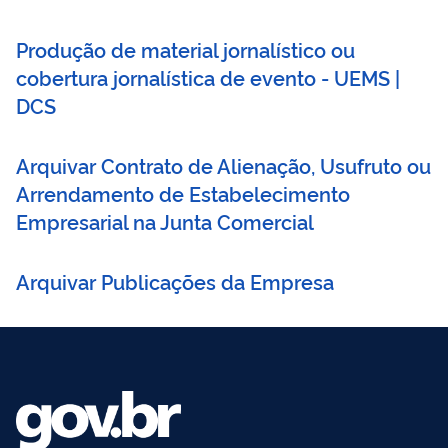
Produção de material jornalístico ou
cobertura jornalística de evento - UEMS |
DCS
Arquivar Contrato de Alienação, Usufruto ou
Arrendamento de Estabelecimento
Empresarial na Junta Comercial
Arquivar Publicações da Empresa