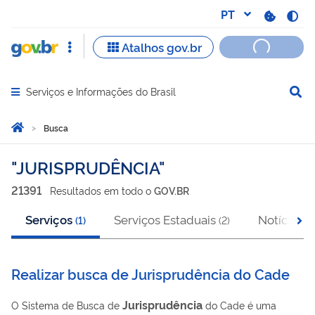
Serviços e Informações do Brasil
Abrir menu principal de navegação
Você está aqui:
Página Inicial
Busca
Busca
JURISPRUDÊNCIA
21391
Resultado
s
em
todo o
GOV.BR
Serviços
Serviços Estaduais
Notícias
(
1
)
(
2
)
(
2
Realizar busca de Jurisprudência do Cade
Jurisprudência
O Sistema de Busca de
do Cade é uma