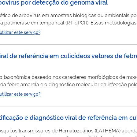
bovírus por detecção do genoma viral
nético de arbovírus em amostras biológicas ou ambientais po
a polimerase em tempo real (RT-qPCR). Essas metodologias 
iral
de importantes arbovírus, incluindo dengue, zika, chikun
ilizar este serviço?
e Saint Louis, vírus Oropouche e vírus Mayaro. A detecção do
 viral de referência em culicídeos vetores de feb
cação taxonômica baseado nos caracteres morfológicos de mos
 da febre amarela e o diagnóstico molecular da infecção pelo
erviço oferecido pelo Laboratório de Mosquitos Transmisso
ilizar este serviço?
á, Espírito Santo, Minas Gerais, Rio de Janeiro e Rio Grande
tificação e diagnóstico viral de referência em c
mosquitos transmissores de Hematozoários (LATHEMA) aborda 