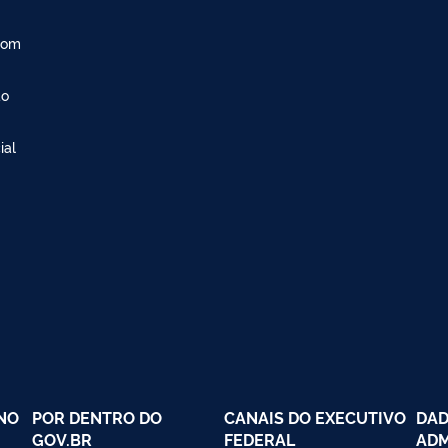
com
ão
ial
NO
POR DENTRO DO
CANAIS DO EXECUTIVO
DAD
GOV.BR
FEDERAL
ADM