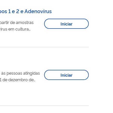
ipos 1 e 2 e Adenovírus
partir de amostras
Iniciar
vírus em cultura
 para vírus como
Essa técnica...
Iniciar
 31 de dezembro de
ada por