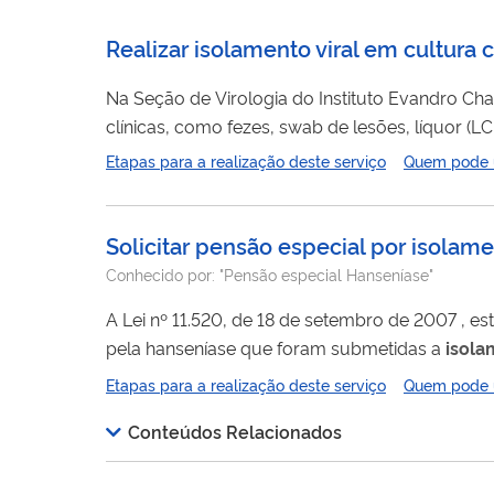
Realizar isolamento viral em cultura c
Na Seção de Virologia do Instituto Evandro Cha
clínicas, como fezes, swab de lesões, líquor (L
celular, possibilitando a confirmação da presenç
Etapas para a realização deste serviço
Quem pode ut
Enterovírus (Coxsackievirus, Echovírus e Polioví
Solicitar pensão especial por isola
Conhecido por:
"Pensão especial Hanseníase"
A Lei nº 11.520, de 18 de setembro de 2007 , estabeleceu o pagamento de pensão especial mensal e vitalícia às pessoas atingidas
pela hanseníase que foram submetidas a
isola
1986. A pensão é personalíssima, não sendo transmissível a depe
Etapas para a realização deste serviço
Quem pode ut
apresentar um requerimento específico ao Núcle
representantes...
Conteúdos Relacionados