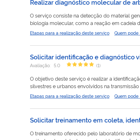
Realizar diagnóstico molecular de ar
O serviço consiste na detecção do material ge
biologia molecular, como a reação em cadeia d
com alta sensibilidade e especificidade o RNA
v
Etapas para a realização deste serviço
Quem pode ut
vírus do Nilo Ocidental, vírus da encefalite d
Solicitar identificação e diagnóstico
Avaliação:
5.0
(
1
)
O objetivo deste serviço é realizar a identifi
silvestres e urbanos envolvidos na transmissão
nesses insetos. A área de abrangência desse s
Etapas para a realização deste serviço
Quem pode ut
(LATHEMA) compreende os estados da Bahia, Cear
LATHEMA...
Solicitar treinamento em coleta, iden
O treinamento oferecido pelo laboratório de 