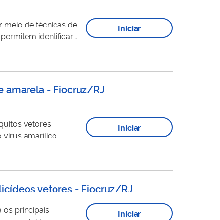
r meio de técnicas de
Iniciar
permitem identificar
gunya, febre amarela,
 genoma
viral
...
re amarela - Fiocruz/RJ
quitos vetores
Iniciar
 vírus amarílico
res de Hematozoários
 do Norte. O
ulicídeos vetores - Fiocruz/RJ
os principais
Iniciar