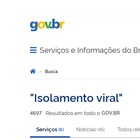
Serviços e Informações do Br
Abrir menu principal de navegação
Você está aqui:
Página Inicial
Busca
Busca
Isolamento viral
Resultado
s
em
todo o
GOV.BR
4697
Serviços
Notícias
Todos
(
6
)
(
45
)
(
46