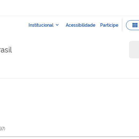
asil
97
)