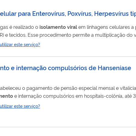
elular para Enterovírus, Poxvírus, Herpesvírus t
gas é realizado o
isolamento
viral
em linhagens celulares a 
CR) e tecidos. Esse procedimento permite a multiplicação do 
a de vírus viáveis e ativos. O
isolamento
pode ser realizado
ilizar este serviço?
rus), Poxvírus, Herpesvírus humano tipos 1 e 2 e Adenovírus. 
mento e internação compulsórios de Hanseníase
mento
e internação compulsórios em hospitais-colônia, até
ndentes e herdeiros. Para receber a pensão, é preciso
ilizar este serviço?
o da Comissão Interministerial de Avaliação – NCIA. Integr