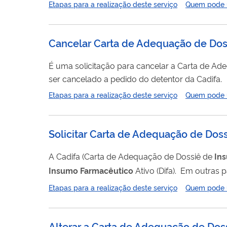
Etapas para a realização deste serviço
Quem pode ut
de titularidade . O roteiro para o pe
Cancelar Carta de Adequação de Dos
É uma solicitação para cancelar a Carta de A
ser cancelado a pedido do detentor da Cadifa.
Etapas para a realização deste serviço
Quem pode ut
Solicitar Carta de Adequação de Dos
A Cadifa (Carta de Adequação de Dossiê de
In
Insumo
Farmacêutico
Ativo (Difa). Em outras 
pelo conjunto de testes que compõem sua especificação. O documento é necessário para a aprovaç
Etapas para a realização deste serviço
Quem pode ut
registro de medicamentos. Para saber mais, acesse o Manual Cadifa de Procedimentos Administrativos , disponível também em
inglês.
Alterar a Carta de Adequação de Dos