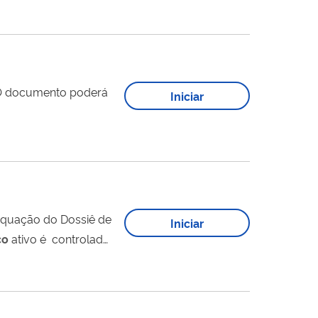
o...
Iniciar
equação do Dossiê de
Iniciar
co
ativo é controlada