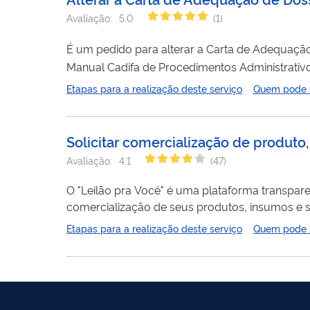
Avaliação:
5.0
(
1
)
É um pedido para alterar a Carta de Adequaçã
Manual Cadifa de Procedimentos Administrativo
Etapas para a realização deste serviço
Quem pode ut
Solicitar comercialização de produto
Avaliação:
4.1
(
47
)
O "Leilão pra Você" é uma plataforma transpare
comercialização de seus produtos, insumos e serviços, prio
solicitante que demanda o serviço, já que o cu
Etapas para a realização deste serviço
Quem pode ut