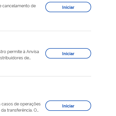
Iniciar
Iniciar
stribuidores de
idas permitem a
se serviço está...
os casos de operações
Iniciar
a transferência. O