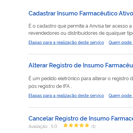
Cadastrar Insumo Farmacêutico Ativ
É o cadastro que permite à Anvisa ter acesso a
revendedores ou distribuidores de qualquer tip
informações fornecidas permitem a correta identificação dos fabri
Etapas para a realização deste serviço
Quem pode ut
Alterar Registro de Insumo Farmacêut
É um pedido eletrônico para alterar o registro 
pós registro de IFA .
Etapas para a realização deste serviço
Quem pode ut
Cancelar Registro de Insumo Farmacê
Avaliação:
5.0
(
1
)