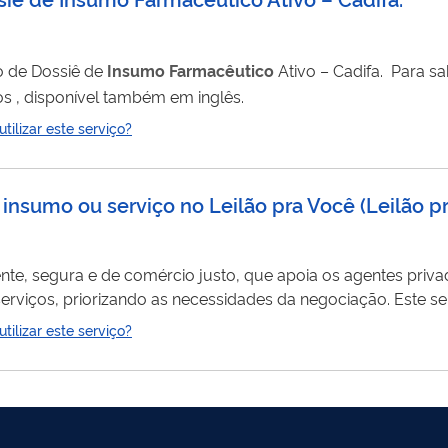
o de Dossiê de
Insumo
Farmacêutico
Ativo – Cadifa. Para saber mais, acesse o
s , disponível também em inglês.
ilizar este serviço?
, insumo ou serviço no Leilão pra Você
(
Leilão p
nte, segura e de comércio justo, que apoia os agentes priva
rizando as necessidades da negociação. Este serviço é gratuito ao
sto operacional é do arrematante do negócio.
ilizar este serviço?