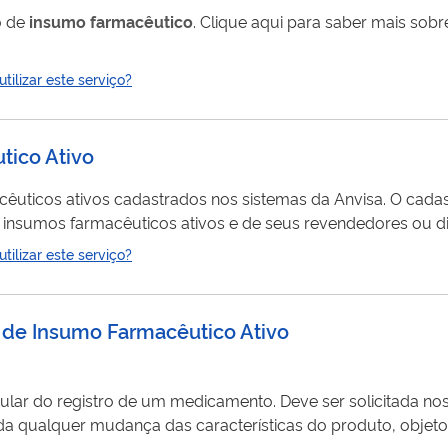
o de
insumo
farmacêutico
. Clique aqui para saber mais sobre cancelamento de
ilizar este serviço?
tico Ativo
ivos cadastrados nos sistemas da Anvisa. O cadastro permite à Anvisa
s insumos farmacêuticos ativos e de seus revendedores ou di
o obtidos diretamente do fabricante. As informações fornec
ilizar este serviço?
correta identificação dos fabricantes e revendedores. A lista de assuntos de petição relacionados a es
de de Insumo Farmacêutico Ativo
itular do registro de um medicamento. Deve ser solicitada n
da qualquer mudança das características do produto, objeto d
eitos e obrigações sobre o produto. Saiba mais sobre transferência