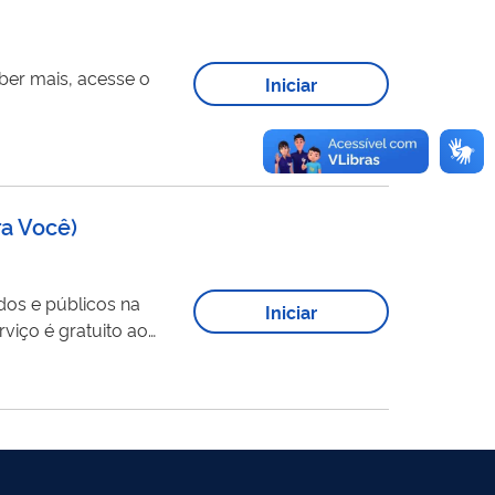
Iniciar
ra Você
)
dos e públicos na
Iniciar