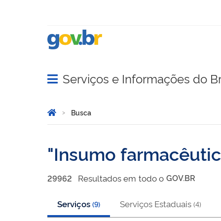
Serviços e Informações do Br
Abrir menu principal de navegação
Você está aqui:
Página Inicial
Busca
Busca
Insumo farmacêuti
Resultado
s
em
todo o
GOV.BR
29962
Serviços
Serviços Estaduais
(
9
)
(
4
)