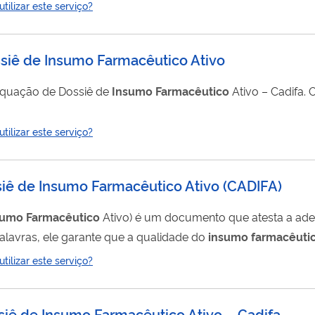
ilizar este serviço?
ticionamento de transferência de titularidade está detalhado no document
siê de Insumo Farmacêutico Ativo
dequação de Dossiê de
Insumo
Farmacêutico
Ativo – Cadifa. O documento poderá
ilizar este serviço?
siê de Insumo Farmacêutico Ativo (CADIFA)
sumo
Farmacêutico
Ativo) é um documento que atesta a ad
palavras, ele garante que a qualidade do
insumo
farmacêuti
ão de registro ou pós-
ilizar este serviço?
siê de Insumo Farmacêutico Ativo – Cadifa.