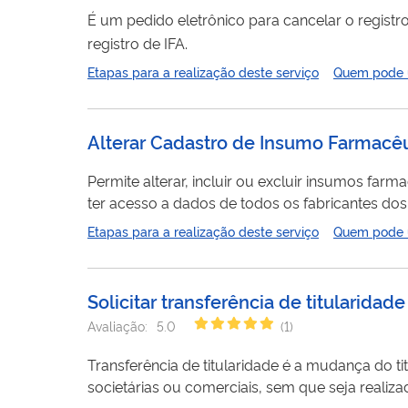
É um pedido eletrônico para cancelar o registr
registro de IFA.
Etapas para a realização deste serviço
Quem pode ut
Alterar Cadastro de Insumo Farmacêu
Permite alterar, incluir ou excluir insumos farmacêuticos at
ter acesso a dados de todos os fabricantes do
qualquer tipo, caso os insumos não tenham sid
Etapas para a realização deste serviço
Quem pode ut
Solicitar transferência de titularida
Avaliação:
5.0
(
1
)
Transferência de titularidade é a mudança do t
societárias ou comerciais, sem que seja realiza
pedido deve ser feito pela empresa sucessora, que terá os dir