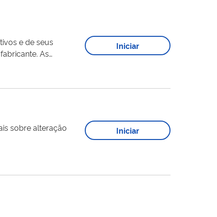
tivos e de seus
Iniciar
fabricante. As
fabricantes de medicamentos que utilizam insumos farmacêuticos ativos para uso próprio, obtidos via importação. A lista de...
Iniciar