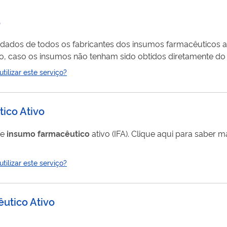
o
 dados de todos os fabricantes dos insumos farmacêuticos a
o, caso os insumos não tenham sido obtidos diretamente do 
cantes e revendedores. O cadastro não é aplicado a empresas
ilizar este serviço?
ico Ativo
de
insumo
farmacêutico
ativo (IFA). Clique aqui para saber mais sobre alteração
ilizar este serviço?
utico Ativo