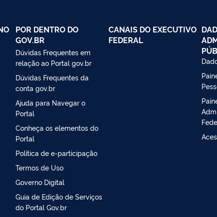
NO
POR DENTRO DO
CANAIS DO EXECUTIVO
DAD
GOV.BR
FEDERAL
ADM
PÚB
Dúvidas Frequentes em
Dado
relação ao Portal gov.br
Paine
Dúvidas Frequentes da
Pess
conta gov.br
Pain
Ajuda para Navegar o
Admi
Portal
Fede
Conheça os elementos do
Aces
Portal
Política de e-participação
Termos de Uso
Governo Digital
Guia de Edição de Serviços
do Portal Gov.br