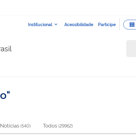
asil
co
Notícias
Todos
(
540
)
(
29962
)